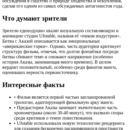
обсуждения в соцсетях о природе злодейства и искупления,
сделав его одним из самых обсуждаемых антагонистов года.
Что думают зрители
Зрители единодушно хвалят визуальную составляющую и
анимацию студии Ufotable, называя её «пиком индустрии».
Битва с Аказой описывается как эмоциональные
«американские горки». Однако, часть аудитории критикует
структуру фильма, отмечая, что долгие флешбэки посреди
битвы сбивают темп и снижают напряжение (особенно
история Аказы, занимающая много времени). В целом
вердикт положительный, особенно среди фанатов манги,
оценивших верность первоисточнику.
Интересные факты
•
Фильм является первой частью запланированной
трилогии, адаптирующей финальную арку манги.
•
Предыстория Аказы занимает значительную часть
хронометража (около 30-40 минут), что вызвало споры
среди критиков о темпе повествования.
•
Ufotable использовали новую технологию рендеринга
для создания бесконечно расширяющихся пространств