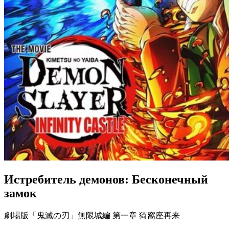
Истребитель демонов: Бесконечный
замок
劇場版「鬼滅の刃」無限城編 第一章 猗窩座再来