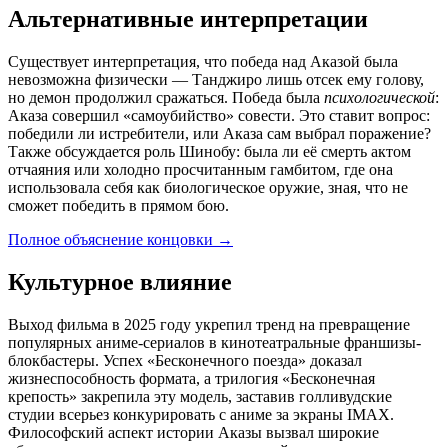
Альтернативные интерпретации
Существует интерпретация, что победа над Аказой была
невозможна физически — Танджиро лишь отсек ему голову,
но демон продолжил сражаться. Победа была
психологической
:
Аказа совершил «самоубийство» совести. Это ставит вопрос:
победили ли истребители, или Аказа сам выбрал поражение?
Также обсуждается роль Шинобу: была ли её смерть актом
отчаяния или холодно просчитанным гамбитом, где она
использовала себя как биологическое оружие, зная, что не
сможет победить в прямом бою.
Полное объяснение концовки
→
Культурное влияние
Выход фильма в 2025 году укрепил тренд на превращение
популярных аниме-сериалов в кинотеатральные франшизы-
блокбастеры. Успех «Бесконечного поезда» доказал
жизнеспособность формата, а трилогия «Бесконечная
крепость» закрепила эту модель, заставив голливудские
студии всерьез конкурировать с аниме за экраны IMAX.
Философский аспект истории Аказы вызвал широкие