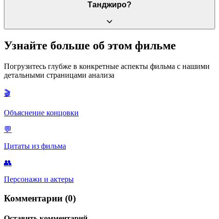
Доумой, Кокушибо и Музаном будут показаны в следующих
Танджиро?
двух фильмах.
Это состояние сверхконцентрации, позволяющее видеть
Узнайте больше об этом фильме
мышцы, кровоток и намерения противника, а также скрывать
собственное «боевое присутствие», делая атаки
Погрузитесь глубже в конкретные аспекты фильма с нашими
непредсказуемыми.
детальными страницами анализа
🎬
Объяснение концовки
💬
Цитаты из фильма
👥
Персонажи и актеры
Комментарии (0)
Оставить комментарий