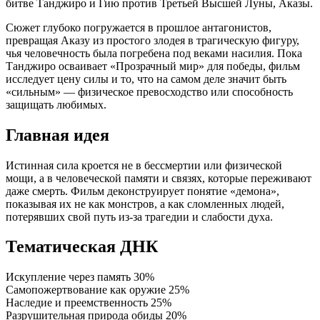
битве Танджиро и Гию против Третьей Высшей Луны, Аказы.
Сюжет глубоко погружается в прошлое антагонистов,
превращая Аказу из простого злодея в трагическую фигуру,
чья человечность была погребена под веками насилия. Пока
Танджиро осваивает «Прозрачный мир» для победы, фильм
исследует цену силы и то, что на самом деле значит быть
«сильным» — физическое превосходство или способность
защищать любимых.
Главная идея
Истинная сила кроется не в бессмертии или физической
мощи, а в человеческой памяти и связях, которые переживают
даже смерть. Фильм деконструирует понятие «демона»,
показывая их не как монстров, а как сломленных людей,
потерявших свой путь из-за трагедии и слабости духа.
Тематическая ДНК
Искупление через память
30%
Самопожертвование как оружие
25%
Наследие и преемственность
25%
Разрушительная природа обиды
20%