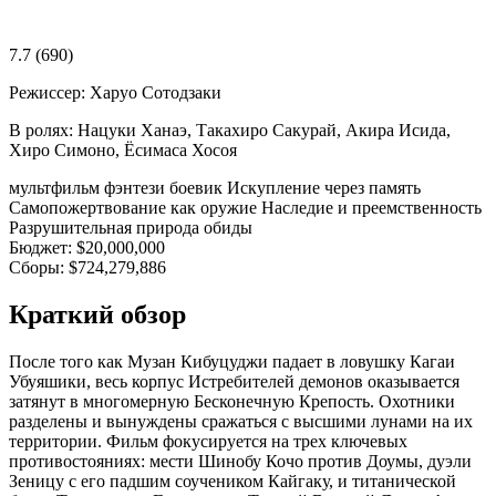
7.7
(690)
Режиссер:
Харуо Сотодзаки
В ролях:
Нацуки Ханаэ, Такахиро Сакурай, Акира Исида,
Хиро Симоно, Ёсимаса Хосоя
мультфильм
фэнтези
боевик
Искупление через память
Самопожертвование как оружие
Наследие и преемственность
Разрушительная природа обиды
Бюджет:
$20,000,000
Сборы:
$724,279,886
Краткий обзор
После того как Музан Кибуцуджи падает в ловушку Кагаи
Убуяшики, весь корпус Истребителей демонов оказывается
затянут в многомерную Бесконечную Крепость. Охотники
разделены и вынуждены сражаться с высшими лунами на их
территории. Фильм фокусируется на трех ключевых
противостояниях: мести Шинобу Кочо против Доумы, дуэли
Зеницу с его падшим соучеником Кайгаку, и титанической