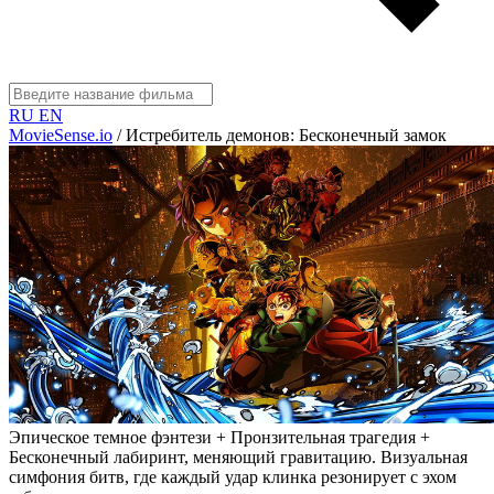
RU
EN
MovieSense.io
/
Истребитель демонов: Бесконечный замок
Эпическое темное фэнтези + Пронзительная трагедия +
Бесконечный лабиринт, меняющий гравитацию. Визуальная
симфония битв, где каждый удар клинка резонирует с эхом