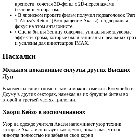
крепости, сочетая 3D-фоны с 2D-персонажами
бесшовным образом.
•
В японском прокате фильм получил подзаголовок 'Part
1: Akaza's Return' (Возвращение Аказы), подчеркивая
фокус на этом антагонисте.
•
Сцена битвы Зеницу содержит уникальные звуковые
эффекты грома, которые были записаны с реальных гроз
и усилены для кинотеатров IMAX.
Пасхалки
Мельком показанные силуэты других Высших
Лун
В моменты сдвига комнат замка можно заметить Кокушибо и
Доуму в других секторах, намекая на их будущие битвы во
второй и третьей частях трилогии.
Хаори Кейзо в воспоминаниях
Узор на одежде учителя Аказы напоминает узор техник,
которые Аказа использует как демон, показывая, что он
никогда полностью не забывал свои корни.