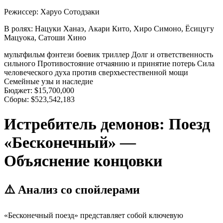
Режиссер:
Харуо Сотодзаки
В ролях:
Нацуки Ханаэ, Акари Кито, Хиро Симоно, Ёсицугу
Мацуока, Сатоши Хино
мультфильм
фэнтези
боевик
триллер
Долг и ответственность
сильного
Противостояние отчаянию и принятие потерь
Сила
человеческого духа против сверхъестественной мощи
Семейные узы и наследие
Бюджет:
$15,700,000
Сборы:
$523,542,183
Истребитель демонов: Поезд
«Бесконечный» —
Объяснение концовки
⚠️ Анализ со спойлерами
«Бесконечный поезд» представляет собой ключевую