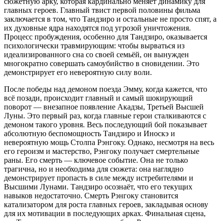
сюжетную арку, которая кардинально меняет динамику для
главных героев. Главный твист первой половины фильма
заключается в том, что Тандзиро и остальные не просто спят, а
их духовные ядра находятся под угрозой уничтожения.
Процесс пробуждения, особенно для Тандзиро, оказывается
психологически травмирующим: чтобы вырваться из
идеализированного сна со своей семьёй, он вынужден
многократно совершать самоубийство в сновидении. Это
демонстрирует его невероятную силу воли.
После победы над демоном поезда Эмму, когда кажется, что
всё позади, происходит главный и самый шокирующий
поворот — внезапное появление Акадзы, Третьей Высшей
Луны. Это первый раз, когда главные герои сталкиваются с
демоном такого уровня. Весь последующий бой показывает
абсолютную беспомощность Тандзиро и Иноскэ и
невероятную мощь Столпа Рэнгоку. Однако, несмотря на весь
его героизм и мастерство, Рэнгоку получает смертельные
раны. Его смерть — ключевое событие. Она не только
трагична, но и необходима для сюжета: она наглядно
демонстрирует пропасть в силе между истребителями и
Высшими Лунами. Тандзиро осознаёт, что его текущих
навыков недостаточно. Смерть Рэнгоку становится
катализатором для роста главных героев, закладывая основу
для их мотивации в последующих арках. Финальная сцена,