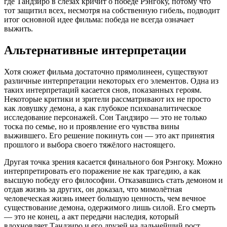
где Тандзиро в слезах кричит о победе Рэнгоку, потому что
тот защитил всех, несмотря на собственную гибель, подводит
итог основной идее фильма: победа не всегда означает
выжить.
Альтернативные интерпретации
Хотя сюжет фильма достаточно прямолинеен, существуют
различные интерпретации некоторых его элементов. Одна из
таких интерпретаций касается снов, показанных героям.
Некоторые критики и зрители рассматривают их не просто
как ловушку демона, а как глубокое психоаналитическое
исследование персонажей. Сон Тандзиро — это не только
тоска по семье, но и проявление его чувства вины
выжившего. Его решение покинуть сон — это акт принятия
прошлого и выбора своего тяжёлого настоящего.
Другая точка зрения касается финального боя Рэнгоку. Можно
интерпретировать его поражение не как трагедию, а как
высшую победу его философии. Отказавшись стать демоном и
отдав жизнь за других, он доказал, что мимолётная
человеческая жизнь имеет большую ценность, чем вечное
существование демона, одержимого лишь силой. Его смерть
— это не конец, а акт передачи наследия, который
вдохновляет Тандзиро и его друзей на дальнейший рост.