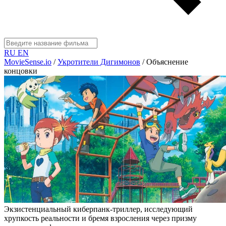
RU
EN
MovieSense.io
/
Укротители Дигимонов
/
Объяснение
концовки
Экзистенциальный киберпанк-триллер, исследующий
хрупкость реальности и бремя взросления через призму