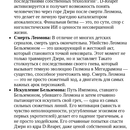
последствиями собственных технологий". D-Reaper
активизируется и получает возможность понять
человечество через горе Дзери после смерти Леомона,
что делает ее личную трагедию катализатором
апокалипсиса. Финальная битва — это, по сути, спор с
нигилистическим ИИ о ценности несовершенной
жизни.
Смерть Леомона:
В отличие от многих детских
сериалов, смерть здесь окончательна. Убийство Леомона
Бельземоном — это шокирующий и жестокий акт,
который становится точкой невозврата. Этот момент не
только травмирует Дзери, но и заставляет Такато
столкнуться с последствиями своего гнева, который
вызывает темную эволюцию Гилмона в Мегидрамона —
существо, способное уничтожить мир. Смерть Леомона
— это не просто сюжетный ход, а двигатель для самых
важных арок персонажей.
Искупление Бельземона:
Путь Импмона, ставшего
Бельземоном, убившего Леомона и затем отчаянно
пытающегося искупить свой грех, — одна из самых
сильных сюжетных линий. Его мотивация (зависть и
чувство неполноценности, усугубленные эгоизмом его
первых укротителей) делает его падение трагичным, а
не просто злодейским. Его отчаянные попытки спасти
Дзери из ядра D-Reaper, даже ценой собственной жизни,