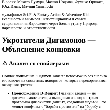
В ролях:
Макото Цумура, Масако Нодзава, Фумико Орикаса,
Юка Имаи, Mayumi Yamaguchi
мультфильм
Sci-Fi & Fantasy
Action & Adventure
Kids
Реальность и вымысел
Экзистенциализм и смысл
существования
Взросление через боль и утрату
Природа
партнерства и ответственности
Укротители Дигимонов —
Объяснение концовки
⚠️ Анализ со спойлерами
Полное понимание "Digimon Tamers" невозможно без анализа
его ключевых сюжетных поворотов, которые переворачивают
ожидания зрителя.
Происхождение D-Reaper:
Главный злодей — не
дигимон-завоеватель, а вышедшая из-под контроля
программа для очистки данных, созданная людьми. Это
меняет конфликт с "борьбы против зла" на "борьбу с