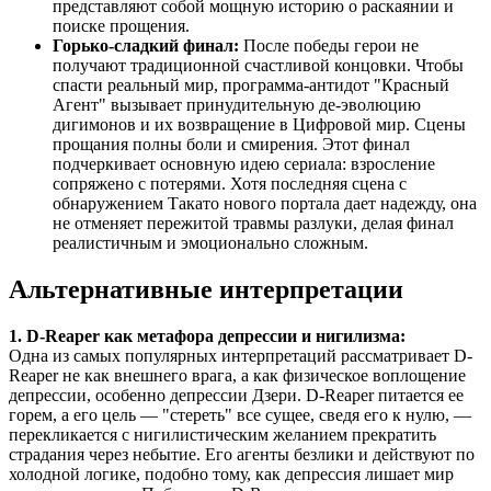
представляют собой мощную историю о раскаянии и
поиске прощения.
Горько-сладкий финал:
После победы герои не
получают традиционной счастливой концовки. Чтобы
спасти реальный мир, программа-антидот "Красный
Агент" вызывает принудительную де-эволюцию
дигимонов и их возвращение в Цифровой мир. Сцены
прощания полны боли и смирения. Этот финал
подчеркивает основную идею сериала: взросление
сопряжено с потерями. Хотя последняя сцена с
обнаружением Такато нового портала дает надежду, она
не отменяет пережитой травмы разлуки, делая финал
реалистичным и эмоционально сложным.
Альтернативные интерпретации
1. D-Reaper как метафора депрессии и нигилизма:
Одна из самых популярных интерпретаций рассматривает D-
Reaper не как внешнего врага, а как физическое воплощение
депрессии, особенно депрессии Дзери. D-Reaper питается ее
горем, а его цель — "стереть" все сущее, сведя его к нулю, —
перекликается с нигилистическим желанием прекратить
страдания через небытие. Его агенты безлики и действуют по
холодной логике, подобно тому, как депрессия лишает мир