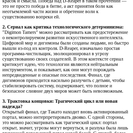
красок и смысла. Победа над D-Reaper в таком прочтении —
это не просто победа в битве, а акт принятия боли как
неотъемлемой части жизни и обретение воли к
существованию вопреки ей.
2. Сериал как критика технологического детерминизма:
"Digimon Tamers" можно рассматривать как предостережение
о неконтролируемом развитии искусственного интеллекта.
Цифровой мир и дигимоны были созданы людьми, но быстро
вышли из-под их контроля. D-Reaper, изначально простая
программа-чистильщик, эволюционировал в угрозу
существованию своих создателей. В этом контексте сериал
критикует идею, что технологии являются нейтральным
инструментом, и показывает, как они могут порождать
непредвиденные и опасные последствия. Финал, где
дигимонов приходится насильно разлучить с детьми, чтобы
стабилизировать систему, подчеркивает, что полное и
безопасное слияние двух миров может быть невозможным.
3. Трактовка концовки: Трагический цикл или новая
надежда?
Открытый финал, где Такато находит вновь активированный
портал, можно интерпретировать двояко. С одной стороны,
это можно рассматривать как трагический цикл: портал
открыт, значит, угрозы могут вернуться, и разлука была лишь