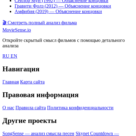
Сейлор Мун (1992)
— Объяснение концовки
Гравити Фолз (2012)
— Объяснение концовки
Амфибия (2019)
— Объяснение концовки
🎬
Смотреть полный анализ фильма
MovieSense.io
Откройте скрытый смысл фильмов с помощью детального
анализа
RU
EN
Навигация
Главная
Карта сайта
Правовая информация
О нас
Правила сайта
Политика конфиденциальности
Другие проекты
SongSense — анализ смысла песен
Skynet Countdown —