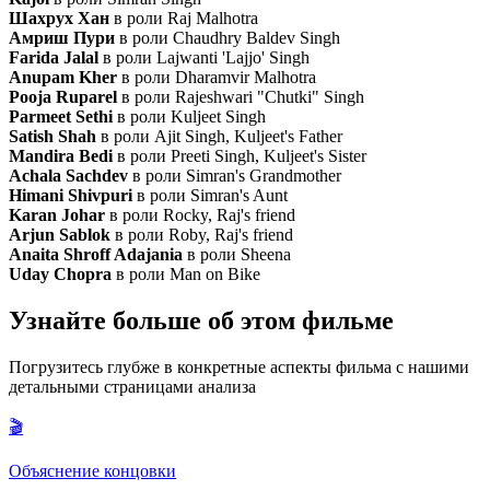
Шахрух Хан
в роли Raj Malhotra
Амриш Пури
в роли Chaudhry Baldev Singh
Farida Jalal
в роли Lajwanti 'Lajjo' Singh
Anupam Kher
в роли Dharamvir Malhotra
Pooja Ruparel
в роли Rajeshwari "Chutki" Singh
Parmeet Sethi
в роли Kuljeet Singh
Satish Shah
в роли Ajit Singh, Kuljeet's Father
Mandira Bedi
в роли Preeti Singh, Kuljeet's Sister
Achala Sachdev
в роли Simran's Grandmother
Himani Shivpuri
в роли Simran's Aunt
Karan Johar
в роли Rocky, Raj's friend
Arjun Sablok
в роли Roby, Raj's friend
Anaita Shroff Adajania
в роли Sheena
Uday Chopra
в роли Man on Bike
Узнайте больше об этом фильме
Погрузитесь глубже в конкретные аспекты фильма с нашими
детальными страницами анализа
🎬
Объяснение концовки