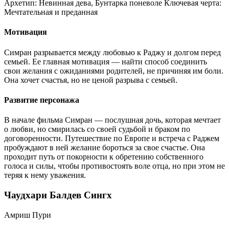
Архетип:
Невинная дева, Бунтарка поневоле
Ключевая черта:
Мечтательная и преданная
Мотивация
Симран разрывается между любовью к Раджу и долгом перед
семьей. Ее главная мотивация — найти способ соединить
свои желания с ожиданиями родителей, не причиняя им боли.
Она хочет счастья, но не ценой разрыва с семьей.
Развитие персонажа
В начале фильма Симран — послушная дочь, которая мечтает
о любви, но смирилась со своей судьбой и браком по
договоренности. Путешествие по Европе и встреча с Раджем
пробуждают в ней желание бороться за свое счастье. Она
проходит путь от покорности к обретению собственного
голоса и силы, чтобы противостоять воле отца, но при этом не
теряя к нему уважения.
Чаудхари Балдев Сингх
Амриш Пури