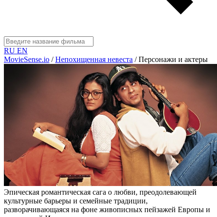
RU
EN
MovieSense.io
/
Непохищенная невеста
/
Персонажи и актеры
Эпическая романтическая сага о любви, преодолевающей
культурные барьеры и семейные традиции,
разворачивающаяся на фоне живописных пейзажей Европы и