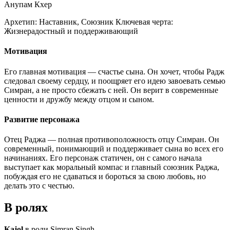
Анупам Кхер
Архетип:
Наставник, Союзник
Ключевая черта:
Жизнерадостный и поддерживающий
Мотивация
Его главная мотивация — счастье сына. Он хочет, чтобы Радж
следовал своему сердцу, и поощряет его идею завоевать семью
Симран, а не просто сбежать с ней. Он верит в современные
ценности и дружбу между отцом и сыном.
Развитие персонажа
Отец Раджа — полная противоположность отцу Симран. Он
современный, понимающий и поддерживает сына во всех его
начинаниях. Его персонаж статичен, он с самого начала
выступает как моральный компас и главный союзник Раджа,
побуждая его не сдаваться и бороться за свою любовь, но
делать это с честью.
В ролях
Kajol
в роли Simran Singh