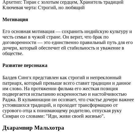
Архетип:
Тиран с золотым сердцем, Хранитель традиций
Ключевая черта:
Строгий, но любящий
Мотивация
Его основная мотивация — сохранить индийскую культуру и
честь семьи в чужой стране. Он верит, что брак по
договоренности — это единственно правильный путь для его
дочери, который обеспечит ей стабильность и уважение в
обществе.
Развитие персонажа
Балдев Сингх представлен как строгий и непреклонный
патриарх, который превыше всего ставит традиции и данное
им слово. На протяжении фильма его жесткая позиция
подвергается испытанию искренностью и настойчивостью
Раджа. В кульминации он осознает, что счастье дочери важнее
устоявшихся традиций, и проходит трансформацию от
сурового отца к понимающему родителю, отпуская руку
Симран со словами: "Иди, живи своей жизнью".
Дхарамвир Мальхотра