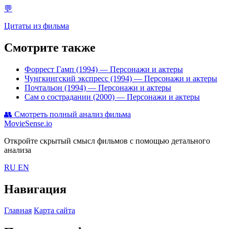
💬
Цитаты из фильма
Смотрите также
Форрест Гамп (1994)
— Персонажи и актеры
Чунгкингский экспресс (1994)
— Персонажи и актеры
Почтальон (1994)
— Персонажи и актеры
Сам о сострадании (2000)
— Персонажи и актеры
👥
Смотреть полный анализ фильма
MovieSense.io
Откройте скрытый смысл фильмов с помощью детального
анализа
RU
EN
Навигация
Главная
Карта сайта