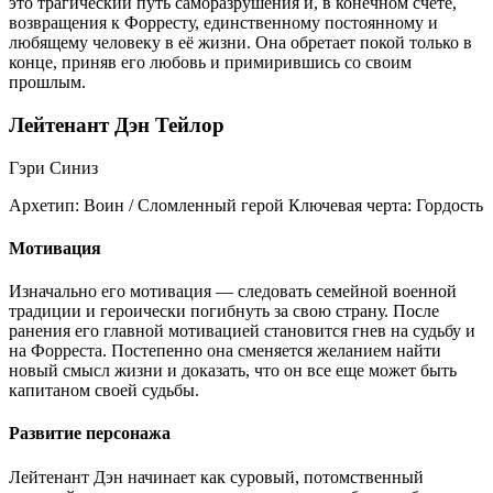
это трагический путь саморазрушения и, в конечном счете,
возвращения к Форресту, единственному постоянному и
любящему человеку в её жизни. Она обретает покой только в
конце, приняв его любовь и примирившись со своим
прошлым.
Лейтенант Дэн Тейлор
Гэри Синиз
Архетип:
Воин / Сломленный герой
Ключевая черта:
Гордость
Мотивация
Изначально его мотивация — следовать семейной военной
традиции и героически погибнуть за свою страну. После
ранения его главной мотивацией становится гнев на судьбу и
на Форреста. Постепенно она сменяется желанием найти
новый смысл жизни и доказать, что он все еще может быть
капитаном своей судьбы.
Развитие персонажа
Лейтенант Дэн начинает как суровый, потомственный