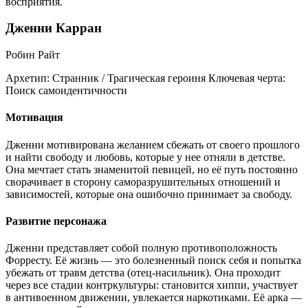
восприятия.
Дженни Карран
Робин Райт
Архетип:
Странник / Трагическая героиня
Ключевая черта:
Поиск самоидентичности
Мотивация
Дженни мотивирована желанием сбежать от своего прошлого
и найти свободу и любовь, которые у нее отняли в детстве.
Она мечтает стать знаменитой певицей, но её путь постоянно
сворачивает в сторону саморазрушительных отношений и
зависимостей, которые она ошибочно принимает за свободу.
Развитие персонажа
Дженни представляет собой полную противоположность
Форресту. Её жизнь — это болезненный поиск себя и попытка
убежать от травм детства (отец-насильник). Она проходит
через все стадии контркультуры: становится хиппи, участвует
в антивоенном движении, увлекается наркотиками. Её арка —