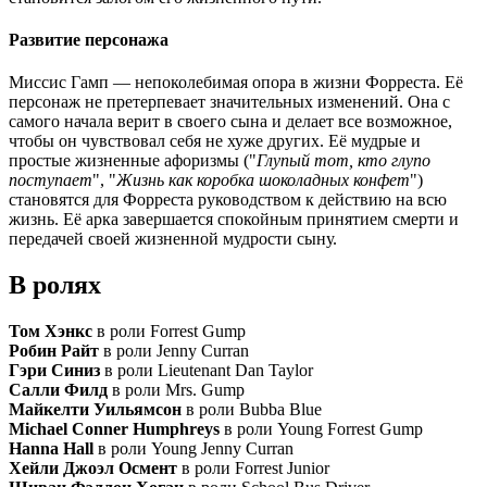
Развитие персонажа
Миссис Гамп — непоколебимая опора в жизни Форреста. Её
персонаж не претерпевает значительных изменений. Она с
самого начала верит в своего сына и делает все возможное,
чтобы он чувствовал себя не хуже других. Её мудрые и
простые жизненные афоризмы ("
Глупый тот, кто глупо
поступает
", "
Жизнь как коробка шоколадных конфет
")
становятся для Форреста руководством к действию на всю
жизнь. Её арка завершается спокойным принятием смерти и
передачей своей жизненной мудрости сыну.
В ролях
Том Хэнкс
в роли Forrest Gump
Робин Райт
в роли Jenny Curran
Гэри Синиз
в роли Lieutenant Dan Taylor
Салли Филд
в роли Mrs. Gump
Майкелти Уильямсон
в роли Bubba Blue
Michael Conner Humphreys
в роли Young Forrest Gump
Hanna Hall
в роли Young Jenny Curran
Хейли Джоэл Осмент
в роли Forrest Junior