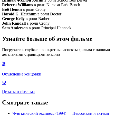
Шиван Фэллон Хоган
в роли School Bus Driver
Rebecca Williams
в роли Nurse at Park Bench
Боб Пенни
в роли Crony
Harold G. Herthum
в роли Doctor
George Kelly
в роли Barber
John Randall
в роли Crony
Sam Anderson
в роли Principal Hancock
Узнайте больше об этом фильме
Погрузитесь глубже в конкретные аспекты фильма с нашими
детальными страницами анализа
🎬
Объяснение концовки
💬
Цитаты из фильма
Смотрите также
Чунгкингский экспресс (1994)
— Персонажи и актеры