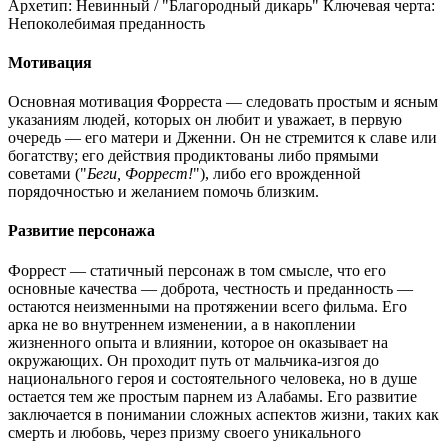
Архетип:
Невинный / "Благородный дикарь"
Ключевая черта:
Непоколебимая преданность
Мотивация
Основная мотивация Форреста — следовать простым и ясным
указаниям людей, которых он любит и уважает, в первую
очередь — его матери и Дженни. Он не стремится к славе или
богатству; его действия продиктованы либо прямыми
советами ("
Беги, Форрест!
"), либо его врожденной
порядочностью и желанием помочь близким.
Развитие персонажа
Форрест — статичный персонаж в том смысле, что его
основные качества — доброта, честность и преданность —
остаются неизменными на протяжении всего фильма. Его
арка не во внутреннем изменении, а в накоплении
жизненного опыта и влиянии, которое он оказывает на
окружающих. Он проходит путь от мальчика-изгоя до
национального героя и состоятельного человека, но в душе
остается тем же простым парнем из Алабамы. Его развитие
заключается в понимании сложных аспектов жизни, таких как
смерть и любовь, через призму своего уникального