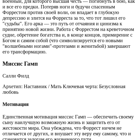
военный, для которого высшая честь — погибнуть в бою, как
и все его предки. Потеряв ноги и будучи спасенным
Форрестом против своей воли, он впадает в глубокую
депрессию и злится на Форреста за то, что тот лишил его
"судьбы". Его арка — это путь от отчаяния и цинизма к
принятию новой жизни. Работа с Форрестом на креветочном
судне, обретение богатства и, в конце концов, примирение с
Богом и самим собой (что символизируется его новыми
"волшебными ногами"-протезами и женитьбой) завершают
его трансформацию.
Миссис Гамп
Салли Филд
Архетип:
Наставник / Мать
Ключевая черта:
Безусловная
любовь
Мотивация
Единственная мотивация миссис Гамп — обеспечить своему
сыну наилучшую возможную жизнь и защитить его от
жестокости мира. Она убеждена, что Форрест ничем не
отличается от других, и внушает эту веру ему самому, что и
становится залогом его жизненного пути.