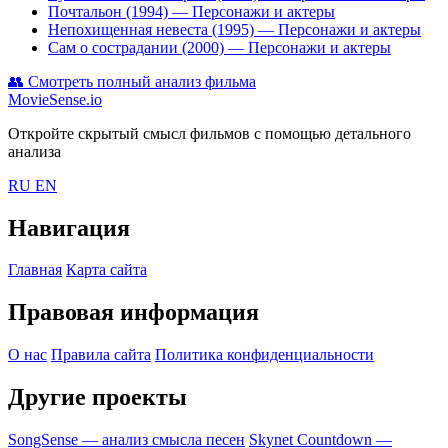
Почтальон (1994)
— Персонажи и актеры
Непохищенная невеста (1995)
— Персонажи и актеры
Сам о сострадании (2000)
— Персонажи и актеры
👥
Смотреть полный анализ фильма
MovieSense.io
Откройте скрытый смысл фильмов с помощью детального
анализа
RU
EN
Навигация
Главная
Карта сайта
Правовая информация
О нас
Правила сайта
Политика конфиденциальности
Другие проекты
SongSense — анализ смысла песен
Skynet Countdown —