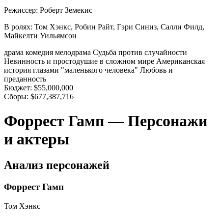
Режиссер:
Роберт Земекис
В ролях:
Том Хэнкс, Робин Райт, Гэри Синиз, Салли Филд,
Майкелти Уильямсон
драма
комедия
мелодрама
Судьба против случайности
Невинность и простодушие в сложном мире
Американская
история глазами "маленького человека"
Любовь и
преданность
Бюджет:
$55,000,000
Сборы:
$677,387,716
Форрест Гамп — Персонажи
и актеры
Анализ персонажей
Форрест Гамп
Том Хэнкс