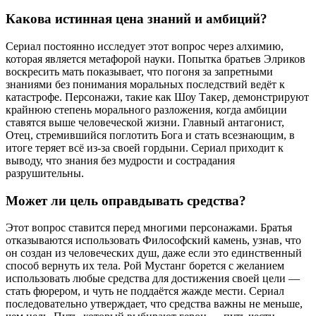
Какова истинная цена знаний и амбиций?
Сериал постоянно исследует этот вопрос через алхимию,
которая является метафорой науки. Попытка братьев Элриков
воскресить мать показывает, что погоня за запретными
знаниями без понимания моральных последствий ведёт к
катастрофе. Персонажи, такие как Шоу Такер, демонстрируют
крайнюю степень морального разложения, когда амбиции
ставятся выше человеческой жизни. Главный антагонист,
Отец, стремившийся поглотить Бога и стать всезнающим, в
итоге теряет всё из-за своей гордыни. Сериал приходит к
выводу, что знания без мудрости и сострадания
разрушительны.
Может ли цель оправдывать средства?
Этот вопрос ставится перед многими персонажами. Братья
отказываются использовать Философский камень, узнав, что
он создан из человеческих душ, даже если это единственный
способ вернуть их тела. Рой Мустанг борется с желанием
использовать любые средства для достижения своей цели —
стать фюрером, и чуть не поддаётся жажде мести. Сериал
последовательно утверждает, что средства важны не меньше,