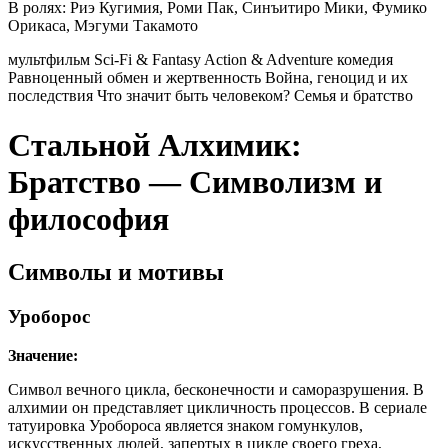
В ролях:
Риэ Кугимия, Роми Пак, Синъитиро Мики, Фумико
Орикаса, Мэгуми Такамото
мультфильм
Sci-Fi & Fantasy
Action & Adventure
комедия
Равноценный обмен и жертвенность
Война, геноцид и их
последствия
Что значит быть человеком?
Семья и братство
Стальной Алхимик:
Братство — Символизм и
философия
Символы и мотивы
Уроборос
Значение:
Символ вечного цикла, бесконечности и саморазрушения. В
алхимии он представляет цикличность процессов. В сериале
татуировка Уробороса является знаком гомункулов,
искусственных людей, запертых в цикле своего греха,