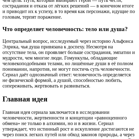
чем цель. Путь, который выбирают герои — путь чести,
сострадания и отказа от лёгких решений — в конечном итоге
и приводит их к успеху, в то время как персонажи, идущие по
головам, терпят поражение.
Что определяет человечность: тело или душа?
Центральный вопрос, исследуемый через историю Альфонса
Элрика, чья душа привязана к доспеху. Несмотря на
отсутствие тела, он проявляет больше сострадания, эмпатии и
мудрости, чем многие люди. Гомункулы, обладающие
человекоподобными телами, но лишённые души в её полном
понимании, напротив, не могут постичь суть человечности.
Сериал даёт однозначный ответ: человечность определяется
не физической формой, а душой, способностью любить,
сопереживать, жертвовать и развиваться.
Главная идея
Главная идея сериала заключается в исследовании
человечности, жертвенности и концепции «равноценного
обмена» не только в алхимии, но и в жизни. Сериал
утверждает, что истинный рост и искупление достигаются не
через поиск легких путей или обход законов природы, а через