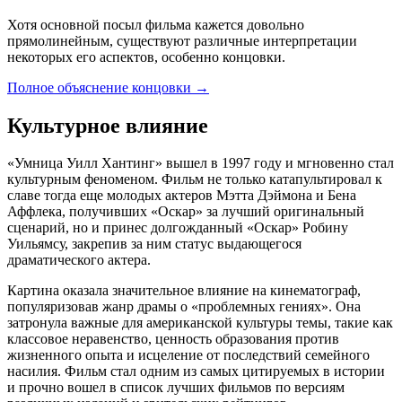
Хотя основной посыл фильма кажется довольно
прямолинейным, существуют различные интерпретации
некоторых его аспектов, особенно концовки.
Полное объяснение концовки
→
Культурное влияние
«Умница Уилл Хантинг» вышел в 1997 году и мгновенно стал
культурным феноменом. Фильм не только катапультировал к
славе тогда еще молодых актеров Мэтта Дэймона и Бена
Аффлека, получивших «Оскар» за лучший оригинальный
сценарий, но и принес долгожданный «Оскар» Робину
Уильямсу, закрепив за ним статус выдающегося
драматического актера.
Картина оказала значительное влияние на кинематограф,
популяризовав жанр драмы о «проблемных гениях». Она
затронула важные для американской культуры темы, такие как
классовое неравенство, ценность образования против
жизненного опыта и исцеление от последствий семейного
насилия. Фильм стал одним из самых цитируемых в истории
и прочно вошел в список лучших фильмов по версиям