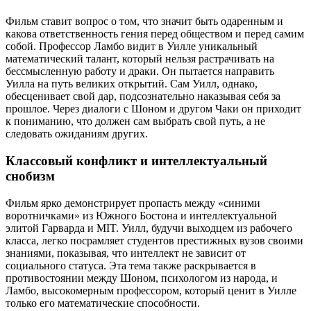
Фильм ставит вопрос о том, что значит быть одаренным и
какова ответственность гения перед обществом и перед самим
собой. Профессор Ламбо видит в Уилле уникальный
математический талант, который нельзя растрачивать на
бессмысленную работу и драки. Он пытается направить
Уилла на путь великих открытий. Сам Уилл, однако,
обесценивает свой дар, подсознательно наказывая себя за
прошлое. Через диалоги с Шоном и другом Чаки он приходит
к пониманию, что должен сам выбрать свой путь, а не
следовать ожиданиям других.
Классовый конфликт и интеллектуальный
снобизм
Фильм ярко демонстрирует пропасть между «синими
воротничками» из Южного Бостона и интеллектуальной
элитой Гарварда и MIT. Уилл, будучи выходцем из рабочего
класса, легко посрамляет студентов престижных вузов своими
знаниями, показывая, что интеллект не зависит от
социального статуса. Эта тема также раскрывается в
противостоянии между Шоном, психологом из народа, и
Ламбо, высокомерным профессором, который ценит в Уилле
только его математические способности.