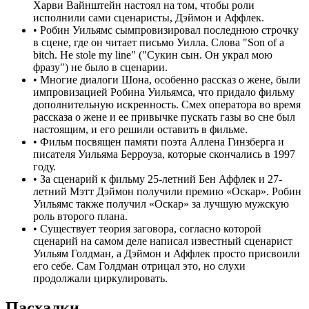
Харви Вайнштейн настоял на том, чтобы роли
исполнили сами сценаристы, Дэймон и Аффлек.
•
Робин Уильямс сымпровизировал последнюю строчку
в сцене, где он читает письмо Уилла. Слова "Son of a
bitch. He stole my line" ("Сукин сын. Он украл мою
фразу") не было в сценарии.
•
Многие диалоги Шона, особенно рассказ о жене, были
импровизацией Робина Уильямса, что придало фильму
дополнительную искренность. Смех оператора во время
рассказа о жене и ее привычке пускать газы во сне был
настоящим, и его решили оставить в фильме.
•
Фильм посвящен памяти поэта Аллена Гинзберга и
писателя Уильяма Берроуза, которые скончались в 1997
году.
•
За сценарий к фильму 25-летний Бен Аффлек и 27-
летний Мэтт Дэймон получили премию «Оскар». Робин
Уильямс также получил «Оскар» за лучшую мужскую
роль второго плана.
•
Существует теория заговора, согласно которой
сценарий на самом деле написал известный сценарист
Уильям Голдман, а Дэймон и Аффлек просто присвоили
его себе. Сам Голдман отрицал это, но слухи
продолжали циркулировать.
Пасхалки