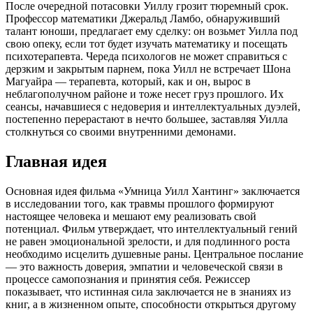
После очередной потасовки Уиллу грозит тюремный срок.
Профессор математики Джеральд Ламбо, обнаруживший
талант юноши, предлагает ему сделку: он возьмет Уилла под
свою опеку, если тот будет изучать математику и посещать
психотерапевта. Череда психологов не может справиться с
дерзким и закрытым парнем, пока Уилл не встречает Шона
Магуайра — терапевта, который, как и он, вырос в
неблагополучном районе и тоже несет груз прошлого. Их
сеансы, начавшиеся с недоверия и интеллектуальных дуэлей,
постепенно перерастают в нечто большее, заставляя Уилла
столкнуться со своими внутренними демонами.
Главная идея
Основная идея фильма «Умница Уилл Хантинг» заключается
в исследовании того, как травмы прошлого формируют
настоящее человека и мешают ему реализовать свой
потенциал. Фильм утверждает, что интеллектуальный гений
не равен эмоциональной зрелости, и для подлинного роста
необходимо исцелить душевные раны. Центральное послание
— это важность доверия, эмпатии и человеческой связи в
процессе самопознания и принятия себя. Режиссер
показывает, что истинная сила заключается не в знаниях из
книг, а в жизненном опыте, способности открыться другому