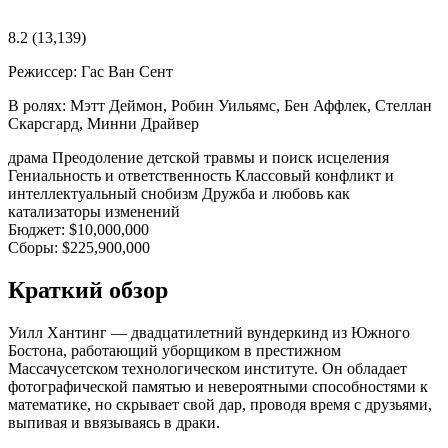
8.2
(13,139)
Режиссер:
Гас Ван Сент
В ролях:
Мэтт Деймон, Робин Уильямс, Бен Аффлек, Стеллан
Скарсгард, Минни Драйвер
драма
Преодоление детской травмы и поиск исцеления
Гениальность и ответственность
Классовый конфликт и
интеллектуальный снобизм
Дружба и любовь как
катализаторы изменений
Бюджет:
$10,000,000
Сборы:
$225,900,000
Краткий обзор
Уилл Хантинг — двадцатилетний вундеркинд из Южного
Бостона, работающий уборщиком в престижном
Массачусетском технологическом институте. Он обладает
фотографической памятью и невероятными способностями к
математике, но скрывает свой дар, проводя время с друзьями,
выпивая и ввязываясь в драки.