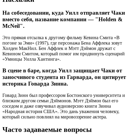
На собеседовании, куда Уилл отправляет Чаки
вместо себя, название компании — "Holden &
McNeil".
Это прямая отсылка к другому фильму Кевина Смита «В
погоне за Эми» (1997), где персонажа Бена Аффлека зовут
Холден МакНил. Бен Аффлек и Мэтт Дэймон дружат с
Кевином Смитом, который помог им продвинуть сценарий
«Умницы Уилла Хантинга».
В сцене в баре, когда Уилл защищает Чаки от
заносчивого студента из Гарварда, он цитирует
историка Говарда Зинна.
Говард Зинн был профессором Бостонского университета и
близким другом семьи Дэймонов. Мэтт Дэймон был его
соседом и даже озвучивал аудиоверсию книги Зинна
«Народная история США». Это дань уважения человеку,
который сильно повлиял на мировоззрение актера.
Часто задаваемые вопросы