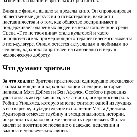
различных изданий и зрительских рейтингов.
Влияние фильма вышло за пределы кино. Он спровоцировал
общественные дискуссии о психотерапии, важности
наставничества и о том, как общество воспринимает и
поддерживает одаренных людей из неблагополучной среды.
Сцена «Это не твоя вина» стала культовой и часто
используется как пример мощного терапевтического момента
в поп-культуре. Фильм остается актуальным и любимым по
сей день, вдохновляя зрителей на самоанализ и веру в
человеческую доброту.
Что думают зрители
За что хвалят:
Зрители практически единодушно восхваляют
фильм за мощный и вдохновляющий сценарий, который
написали Мэтт Дэймон и Бен Аффлек. Особого признания
удостоилась актерская игра, в частности, оскароносная роль
Робина Уильямса, которую многие считают одной из лучших
в его карьере, и убедительное исполнение Мэтта Дэймона.
Аудитория отмечает глубину и эмоциональность истории,
искренность диалогов и жизненность персонажей. Фильм
хвалят за позитивное послание о надежде, исцелении и
важности человеческих связей.