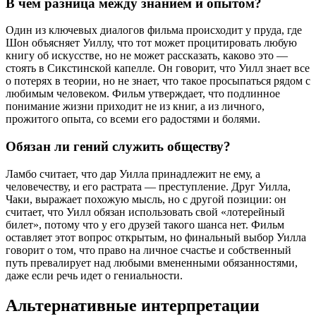
В чем разница между знанием и опытом?
Один из ключевых диалогов фильма происходит у пруда, где
Шон объясняет Уиллу, что тот может процитировать любую
книгу об искусстве, но не может рассказать, каково это —
стоять в Сикстинской капелле. Он говорит, что Уилл знает все
о потерях в теории, но не знает, что такое просыпаться рядом с
любимым человеком. Фильм утверждает, что подлинное
понимание жизни приходит не из книг, а из личного,
прожитого опыта, со всеми его радостями и болями.
Обязан ли гений служить обществу?
Ламбо считает, что дар Уилла принадлежит не ему, а
человечеству, и его растрата — преступление. Друг Уилла,
Чаки, выражает похожую мысль, но с другой позиции: он
считает, что Уилл обязан использовать свой «лотерейный
билет», потому что у его друзей такого шанса нет. Фильм
оставляет этот вопрос открытым, но финальный выбор Уилла
говорит о том, что право на личное счастье и собственный
путь превалирует над любыми вмененными обязанностями,
даже если речь идет о гениальности.
Альтернативные интерпретации