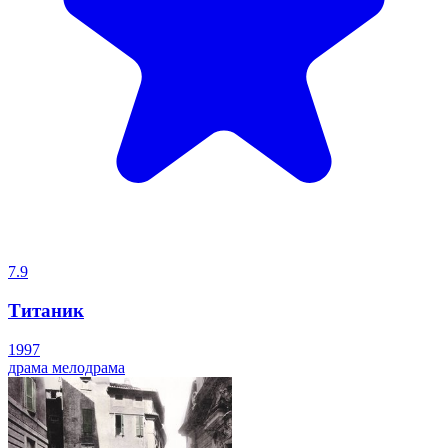
7.9
Титаник
1997
драма
мелодрама