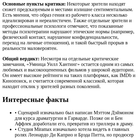
Основные пункты критики:
Некоторые зрители находят
сюжет предсказуемым и местами излишне сентиментальным.
Есть мнения, что образ гения из рабочего класса несколько
идеализирован и нереалистичен. Также отдельные зрители и
профессиональные психологи отмечают, что показанные
методы психотерапии нарушают этические нормы (например,
физический контакт, нарушение конфиденциальности,
переход на личные отношения), и такой быстрый прорыв в
реальности маловероятен.
Общий вердикт:
Несмотря на отдельные критические
замечания, «Умница Уилл Хантинг» остается одним из самых
любимых и высокооцененных фильмов у широкой аудитории.
Он имеет высокие рейтинги на таких платформах, как IMDb и
Кинопоиск, и считается современной классикой, которая
находит отклик у зрителей разных поколений.
Интересные факты
•
Сценарий изначально был написан Мэттом Дэймоном
для курса драматургии в Гарварде. Позже он и Бен
Аффлек доработали его, превратив из триллера в драму.
•
Студия Miramax изначально хотела видеть в главных
ролях Леонардо Ди Каприо и Брэда Питта, но продюсер