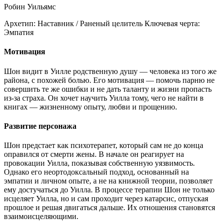
Робин Уильямс
Архетип:
Наставник / Раненый целитель
Ключевая черта:
Эмпатия
Мотивация
Шон видит в Уилле родственную душу — человека из того же
района, с похожей болью. Его мотивация — помочь парню не
совершить те же ошибки и не дать таланту и жизни пропасть
из-за страха. Он хочет научить Уилла тому, чего не найти в
книгах — жизненному опыту, любви и прощению.
Развитие персонажа
Шон предстает как психотерапет, который сам не до конца
оправился от смерти жены. В начале он реагирует на
провокации Уилла, показывая собственную уязвимость.
Однако его неортодоксальный подход, основанный на
эмпатии и личном опыте, а не на книжной теории, позволяет
ему достучаться до Уилла. В процессе терапии Шон не только
исцеляет Уилла, но и сам проходит через катарсис, отпуская
прошлое и решая двигаться дальше. Их отношения становятся
взаимоисцеляющими.