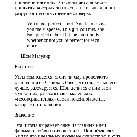
причиной насилия. Это слова безусловного
принятия, которых он никогда не слышал, и они
разрушают его внутренние барьеры.
You're not perfect, sport. And let me save
you the suspense. This girl you met, she
isn't perfect either. But the question is
whether or not you're perfect for each
other.
— Шон Магуайр
Контекст
Уилл сомневается, стоит ли ему продолжать
отношения со Скайлар, боясь, что она, узнав его
лучше, разочаруется. Шон делится с ним этой
мудростью, рассказывая о маленьких
«несовершенствах» своей покойной жены,
которые он так любил.
Значение
Эта цитата выражает одну из главных идей
фильма о любви и отношениях. Шон объясняет
Уиллу, что идеальных людей не существует, и суть