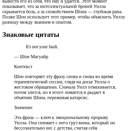
вывести его из себя, что ему и удаётся. Этот момент
показывает, что за интеллектуальной броней Уилла
скрывается боль, а за спокойствием Шона — глубокая рана.
Позже Шон использует этот пример, чтобы объяснить Уиллу
разницу между знанием и опытом.
Знаковые цитаты
It's not your fault.
— Шон Магуайр
Контекст
Шон повторяет эту фразу снова и снова во время
терапевтической сессии, глядя на досье Уилла о
жестоком обращении. Сначала Уилл отмахивается,
потом злится, но в итоге ломается и рыдает в
объятиях Шона, переживая катарсис.
Значение
Эта фраза — ключ к эмоциональному прорыву
Уилла. Она снимает с него груз вины, который он
бессознательно нес с детства, считая себя