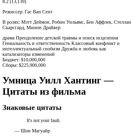
8.2
(13,139)
Режиссер:
Гас Ван Сент
В ролях:
Мэтт Деймон, Робин Уильямс, Бен Аффлек, Стеллан
Скарсгард, Минни Драйвер
драма
Преодоление детской травмы и поиск исцеления
Гениальность и ответственность
Классовый конфликт и
интеллектуальный снобизм
Дружба и любовь как
катализаторы изменений
Бюджет:
$10,000,000
Сборы:
$225,900,000
Умница Уилл Хантинг —
Цитаты из фильма
Знаковые цитаты
It's not your fault.
— Шон Магуайр