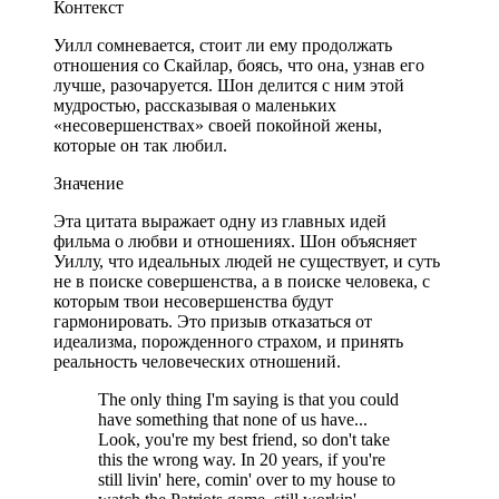
Контекст
Уилл сомневается, стоит ли ему продолжать
отношения со Скайлар, боясь, что она, узнав его
лучше, разочаруется. Шон делится с ним этой
мудростью, рассказывая о маленьких
«несовершенствах» своей покойной жены,
которые он так любил.
Значение
Эта цитата выражает одну из главных идей
фильма о любви и отношениях. Шон объясняет
Уиллу, что идеальных людей не существует, и суть
не в поиске совершенства, а в поиске человека, с
которым твои несовершенства будут
гармонировать. Это призыв отказаться от
идеализма, порожденного страхом, и принять
реальность человеческих отношений.
The only thing I'm saying is that you could
have something that none of us have...
Look, you're my best friend, so don't take
this the wrong way. In 20 years, if you're
still livin' here, comin' over to my house to