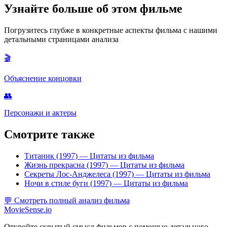
Узнайте больше об этом фильме
Погрузитесь глубже в конкретные аспекты фильма с нашими
детальными страницами анализа
🎬
Объяснение концовки
👥
Персонажи и актеры
Смотрите также
Титаник (1997)
— Цитаты из фильма
Жизнь прекрасна (1997)
— Цитаты из фильма
Секреты Лос-Анджелеса (1997)
— Цитаты из фильма
Ночи в стиле буги (1997)
— Цитаты из фильма
💬
Смотреть полный анализ фильма
MovieSense.io
Откройте скрытый смысл фильмов с помощью детального