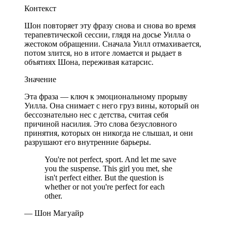
Контекст
Шон повторяет эту фразу снова и снова во время
терапевтической сессии, глядя на досье Уилла о
жестоком обращении. Сначала Уилл отмахивается,
потом злится, но в итоге ломается и рыдает в
объятиях Шона, переживая катарсис.
Значение
Эта фраза — ключ к эмоциональному прорыву
Уилла. Она снимает с него груз вины, который он
бессознательно нес с детства, считая себя
причиной насилия. Это слова безусловного
принятия, которых он никогда не слышал, и они
разрушают его внутренние барьеры.
You're not perfect, sport. And let me save
you the suspense. This girl you met, she
isn't perfect either. But the question is
whether or not you're perfect for each
other.
— Шон Магуайр