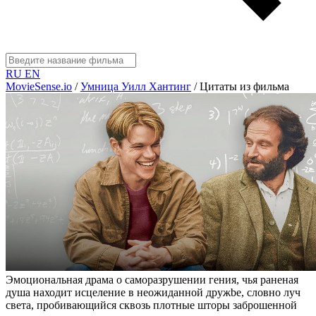
RU
EN
MovieSense.io
/
Умница Уилл Хантинг
/
Цитаты из фильма
Эмоциональная драма о саморазрушении гения, чья раненая
душа находит исцеление в неожиданной дружbe, словно луч
света, пробивающийся сквозь плотные шторы заброшенной