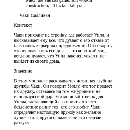
watch the Patriots game, still workin'
construction, I'll fuckin' kill you.
— Чаки Салливан
Контекст
Чаки приходит на стройку, где работает Уилл, и
высказывает ему все, что думает о его отказе от
блестящих карьерных предложений. Он говорит,
что лучшая часть его дня — это короткий миг,
когда он думает, что Уилл наконец уехал и не
выйдет из своего дома.
Значение
В этом монологе раскрывается истинная глубина
дружбы Чаки. Он говорит Уиллу, что тот предает
их дружбу, оставаясь на том же уровне и не
используя свой дар. Это мощный толчок для
Уилла, заставляющий его понять, что его
бездействие ранит тех, кто его любит. Чаки
определяет настоящую дружбу как желание
лучшего для другого, даже если это означает
разлуку.