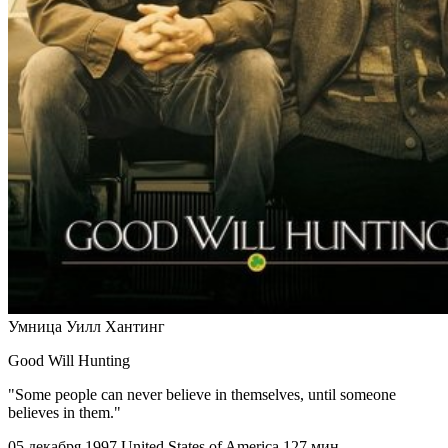
Умница Уилл Хантинг
Good Will Hunting
"Some people can never believe in themselves, until someone
believes in them."
05 декабря 1997
United States of America
127 мин