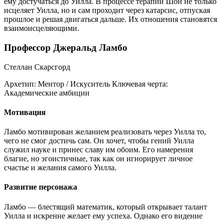
ему достучаться до Уилла. В процессе терапии Шон не только
исцеляет Уилла, но и сам проходит через катарсис, отпуская
прошлое и решая двигаться дальше. Их отношения становятся
взаимоисцеляющими.
Профессор Джеральд Ламбо
Стеллан Скарсгорд
Архетип:
Ментор / Искуситель
Ключевая черта:
Академические амбиции
Мотивация
Ламбо мотивирован желанием реализовать через Уилла то,
чего не смог достичь сам. Он хочет, чтобы гений Уилла
служил науке и принес славу им обоим. Его намерения
благие, но эгоистичные, так как он игнорирует личное
счастье и желания самого Уилла.
Развитие персонажа
Ламбо — блестящий математик, который открывает талант
Уилла и искренне желает ему успеха. Однако его видение