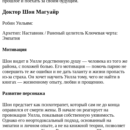
прошлое и поехать за своим будущим.
Доктор Шон Магуайр
Робин Уильямс
Архетип:
Наставник / Раненый целитель
Ключевая черта:
Эмпатия
Мотивация
Шон видит в Уилле родственную душу — человека из того же
района, с похожей болью. Его мотивация — помочь парню не
совершить те же ошибки и не дать таланту и жизни пропасть
из-за страха. Он хочет научить Уилла тому, чего не найти в
книгах — жизненному опыту, любви и прощению.
Развитие персонажа
Шон предстает как психотерапет, который сам не до конца
оправился от смерти жены. В начале он реагирует на
провокации Уилла, показывая собственную уязвимость.
Однако его неортодоксальный подход, основанный на
эмпатии и личном опыте, а не на книжной теории, позволяет