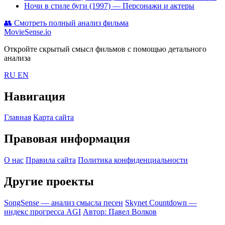
Ночи в стиле буги (1997)
— Персонажи и актеры
👥
Смотреть полный анализ фильма
MovieSense.io
Откройте скрытый смысл фильмов с помощью детального
анализа
RU
EN
Навигация
Главная
Карта сайта
Правовая информация
О нас
Правила сайта
Политика конфиденциальности
Другие проекты
SongSense — анализ смысла песен
Skynet Countdown —
индекс прогресса AGI
Автор: Павел Волков