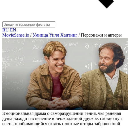
RU
EN
MovieSense.io
/
Умница Уилл Хантинг
/
Персонажи и актеры
Эмоциональная драма о саморазрушении гения, чья раненая
душа находит исцеление в неожиданной дружbe, словно луч
света, пробивающийся сквозь плотные шторы заброшенной