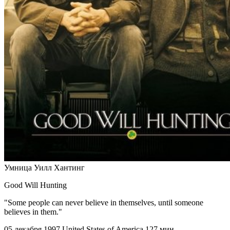
Умница Уилл Хантинг
Good Will Hunting
"Some people can never believe in themselves, until someone
believes in them."
05 декабря 1997
United States of America
127 мин