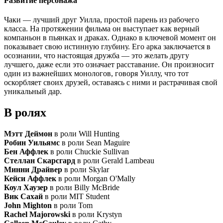
Развитие персонажа
Чаки — лучший друг Уилла, простой парень из рабочего
класса. На протяжении фильма он выступает как верный
компаньон в пьянках и драках. Однако в ключевой момент он
показывает свою истинную глубину. Его арка заключается в
осознании, что настоящая дружба — это желать другу
лучшего, даже если это означает расставание. Он произносит
один из важнейших монологов, говоря Уиллу, что тот
оскорбляет своих друзей, оставаясь с ними и растрачивая свой
уникальный дар.
В ролях
Мэтт Деймон
в роли Will Hunting
Робин Уильямс
в роли Sean Maguire
Бен Аффлек
в роли Chuckie Sullivan
Стеллан Скарсгард
в роли Gerald Lambeau
Минни Драйвер
в роли Skylar
Кейси Аффлек
в роли Morgan O'Mally
Коул Хаузер
в роли Billy McBride
Вик Сахай
в роли MIT Student
John Mighton
в роли Tom
Rachel Majorowski
в роли Krystyn