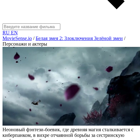
RU
EN
MovieSense.io
/
Белая змея 2: Злоключения Зелёной змеи
/
Персонажи и актеры
Неоновый фэнтези-боевик, где древняя магия сталкивается с
киберпанком, в вихре отчаянной борьбы за сестринскую