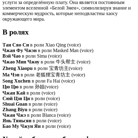
услуги за определённую плату. Она является постоянным
элементом вселенной «Белой Змеи», символизируя знание и
коммерческую мудрость, которые неподвластны хаосу
окружающего мира.
В ролях
Тан Сяо Си
в роли Xiao Qing (voice)
Чжан Фу Чжэн
в роли Masked Man (voice)
Вэй Чао
в роли Sima (voice)
Чжао Мин Чжоу
в роли 牛头帮主 (voice)
Zheng Xiaopu
в роли 宝青坊主(voice)
Ма Чэн
в роли 老狐狸宝青坊主 (voice)
Song Xuchen
в роли Fa Hai (voice)
Цю Цю
в роли 孙姐(voice)
Чжан Кай
в роли (voice)
Сюй Цзя Ци
в роли (voice)
Shuai Guan
в роли (voice)
Zhang Biyu
в роли (voice)
Чжан Чжэ
в роли Blanca (voice)
Янь Тяньсян
в роли (voice)
Бао Му Чжун Ян
в роли (voice)