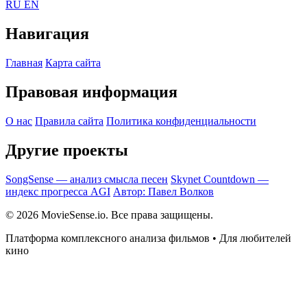
RU
EN
Навигация
Главная
Карта сайта
Правовая информация
О нас
Правила сайта
Политика конфиденциальности
Другие проекты
SongSense — анализ смысла песен
Skynet Countdown —
индекс прогресса AGI
Автор: Павел Волков
© 2026 MovieSense.io. Все права защищены.
Платформа комплексного анализа фильмов • Для любителей
кино