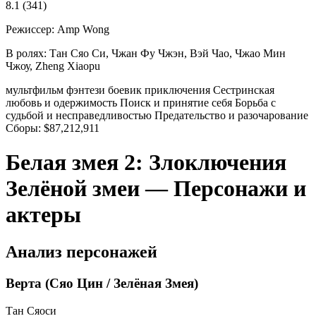
8.1
(341)
Режиссер:
Amp Wong
В ролях:
Тан Сяо Си, Чжан Фу Чжэн, Вэй Чао, Чжао Мин
Чжоу, Zheng Xiaopu
мультфильм
фэнтези
боевик
приключения
Сестринская
любовь и одержимость
Поиск и принятие себя
Борьба с
судьбой и несправедливостью
Предательство и разочарование
Сборы:
$87,212,911
Белая змея 2: Злоключения
Зелёной змеи — Персонажи и
актеры
Анализ персонажей
Верта (Сяо Цин / Зелёная Змея)
Тан Сяоси