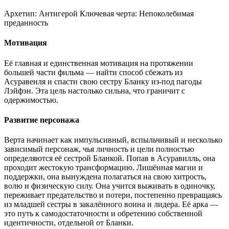
Архетип:
Антигерой
Ключевая черта:
Непоколебимая
преданность
Мотивация
Её главная и единственная мотивация на протяжении
большей части фильма — найти способ сбежать из
Асуравенля и спасти свою сестру Бланку из-под пагоды
Лэйфэн. Эта цель настолько сильна, что граничит с
одержимостью.
Развитие персонажа
Верта начинает как импульсивный, вспыльчивый и несколько
зависимый персонаж, чья личность и цели полностью
определяются её сестрой Бланкой. Попав в Асуравилль, она
проходит жестокую трансформацию. Лишённая магии и
поддержки, она вынуждена полагаться на свою хитрость,
волю и физическую силу. Она учится выживать в одиночку,
переживает предательство и потери, постепенно превращаясь
из младшей сестры в закалённого воина и лидера. Её арка —
это путь к самодостаточности и обретению собственной
идентичности, отдельной от Бланки.