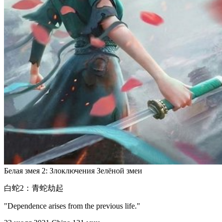
Белая змея 2: Злоключения Зелёной змеи
白蛇2：青蛇劫起
"Dependence arises from the previous life."