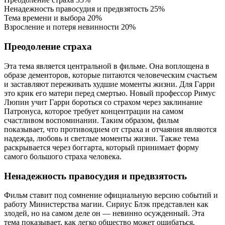
Ненадежность правосудия и предвзятость
25%
Тема времени и выбора
20%
Взросление и потеря невинности
20%
Преодоление страха
Эта тема является центральной в фильме. Она воплощена в
образе дементоров, которые питаются человеческим счастьем
и заставляют переживать худшие моменты жизни. Для Гарри
это крик его матери перед смертью. Новый профессор Римус
Люпин учит Гарри бороться со страхом через заклинание
Патронуса, которое требует концентрации на самом
счастливом воспоминании. Таким образом, фильм
показывает, что противоядием от страха и отчаяния являются
надежда, любовь и светлые моменты жизни. Также тема
раскрывается через боггарта, который принимает форму
самого большого страха человека.
Ненадежность правосудия и предвзятость
Фильм ставит под сомнение официальную версию событий и
работу Министерства магии. Сириус Блэк представлен как
злодей, но на самом деле он — невинно осужденный. Эта
тема показывает, как легко общество может ошибаться,