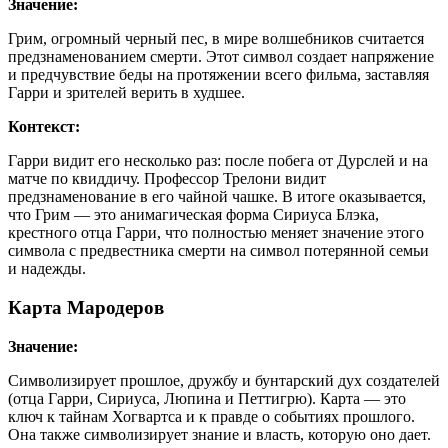
Значение:
Грим, огромный черный пес, в мире волшебников считается
предзнаменованием смерти. Этот символ создает напряжение
и предчувствие беды на протяжении всего фильма, заставляя
Гарри и зрителей верить в худшее.
Контекст:
Гарри видит его несколько раз: после побега от Дурслей и на
матче по квиддичу. Профессор Трелони видит
предзнаменование в его чайной чашке. В итоге оказывается,
что Грим — это анимагическая форма Сириуса Блэка,
крестного отца Гарри, что полностью меняет значение этого
символа с предвестника смерти на символ потерянной семьи
и надежды.
Карта Мародеров
Значение:
Символизирует прошлое, дружбу и бунтарский дух создателей
(отца Гарри, Сириуса, Люпина и Петтигрю). Карта — это
ключ к тайнам Хогвартса и к правде о событиях прошлого.
Она также символизирует знание и власть, которую оно дает.