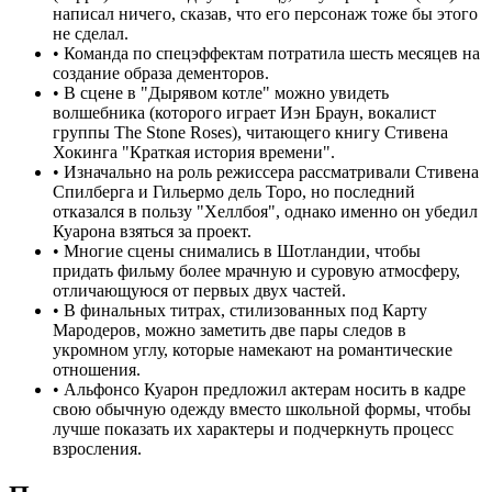
написал ничего, сказав, что его персонаж тоже бы этого
не сделал.
•
Команда по спецэффектам потратила шесть месяцев на
создание образа дементоров.
•
В сцене в "Дырявом котле" можно увидеть
волшебника (которого играет Иэн Браун, вокалист
группы The Stone Roses), читающего книгу Стивена
Хокинга "Краткая история времени".
•
Изначально на роль режиссера рассматривали Стивена
Спилберга и Гильермо дель Торо, но последний
отказался в пользу "Хеллбоя", однако именно он убедил
Куарона взяться за проект.
•
Многие сцены снимались в Шотландии, чтобы
придать фильму более мрачную и суровую атмосферу,
отличающуюся от первых двух частей.
•
В финальных титрах, стилизованных под Карту
Мародеров, можно заметить две пары следов в
укромном углу, которые намекают на романтические
отношения.
•
Альфонсо Куарон предложил актерам носить в кадре
свою обычную одежду вместо школьной формы, чтобы
лучше показать их характеры и подчеркнуть процесс
взросления.