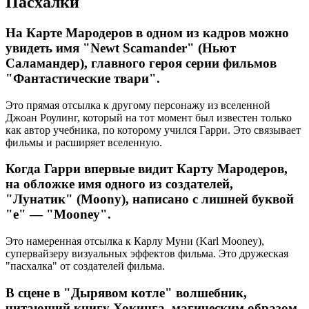
Пасхалки
На Карте Мародеров в одном из кадров можно
увидеть имя "Newt Scamander" (Ньют
Саламандер), главного героя серии фильмов
"Фантастические твари".
Это прямая отсылка к другому персонажу из вселенной
Джоан Роулинг, который на тот момент был известен только
как автор учебника, по которому учился Гарри. Это связывает
фильмы и расширяет вселенную.
Когда Гарри впервые видит Карту Мародеров,
на обложке имя одного из создателей,
"Лунатик" (Moony), написано с лишней буквой
"e" — "Mooney".
Это намеренная отсылка к Карлу Муни (Karl Mooney),
супервайзеру визуальных эффектов фильма. Это дружеская
"пасхалка" от создателей фильма.
В сцене в "Дырявом котле" волшебник,
читающий книгу Хокинга, магическим образом