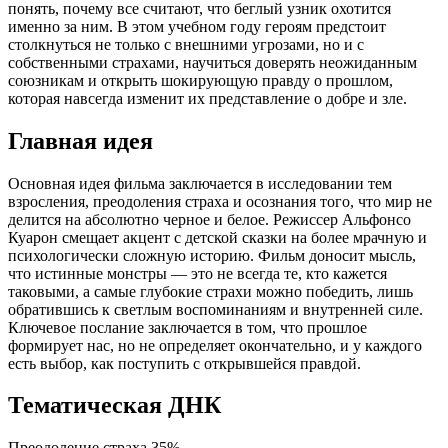
понять, почему все считают, что беглый узник охотится
именно за ним. В этом учебном году героям предстоит
столкнуться не только с внешними угрозами, но и с
собственными страхами, научиться доверять неожиданным
союзникам и открыть шокирующую правду о прошлом,
которая навсегда изменит их представление о добре и зле.
Главная идея
Основная идея фильма заключается в исследовании тем
взросления, преодоления страха и осознания того, что мир не
делится на абсолютно черное и белое. Режиссер Альфонсо
Куарон смещает акцент с детской сказки на более мрачную и
психологически сложную историю. Фильм доносит мысль,
что истинные монстры — это не всегда те, кто кажется
таковыми, а самые глубокие страхи можно победить, лишь
обратившись к светлым воспоминаниям и внутренней силе.
Ключевое послание заключается в том, что прошлое
формирует нас, но не определяет окончательно, и у каждого
есть выбор, как поступить с открывшейся правдой.
Тематическая ДНК
Преодоление страха
35%