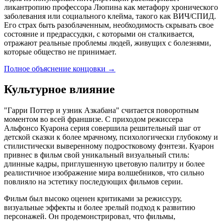
ликантропию профессора Люпина как метафору хронического
заболевания или социального клейма, такого как ВИЧ/СПИД.
Его страх быть разоблаченным, необходимость скрывать свое
состояние и предрассудки, с которыми он сталкивается,
отражают реальные проблемы людей, живущих с болезнями,
которые общество не принимает.
Полное объяснение концовки
→
Культурное влияние
"Гарри Поттер и узник Азкабана" считается поворотным
моментом во всей франшизе. С приходом режиссера
Альфонсо Куарона серия совершила решительный шаг от
детской сказки к более мрачному, психологически глубокому и
стилистически выверенному подростковому фэнтези. Куарон
привнес в фильм свой уникальный визуальный стиль:
длинные кадры, приглушенную цветовую палитру и более
реалистичное изображение мира волшебников, что сильно
повлияло на эстетику последующих фильмов серии.
Фильм был высоко оценен критиками за режиссуру,
визуальные эффекты и более зрелый подход к развитию
персонажей. Он продемонстрировал, что фильмы,