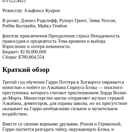
8.0
(22,442)
Режиссер:
Альфонсо Куарон
В ролях:
Дэниел Рэдклифф, Руперт Гринт, Эмма Уотсон,
Робби Колтрейн, Майкл Гембон
фэнтези
приключения
Преодоление страха
Ненадежность
правосудия и предвзятость
Тема времени и выбора
Взросление и потеря невинности
Бюджет:
$130,000,000
Сборы:
$789,804,554
Краткий обзор
Третий год обучения Гарри Поттера в Хогвартсе омрачается
новостью о побеге из Азкабана Сириуса Блэка — опасного
преступника, которого считают приспешником Лорда Волан-
де-Морта. Министерство магии отправляет жутких стражей
Азкабана, дементоров, для охраны школы, но их присутствие
оказывает на Гарри необъяснимо сильное и мучительное
воздействие.
Вместе со своими верными друзьями, Роном и Гермионой,
Гарри пытается разгадать тайну, окружающую Блэка, и