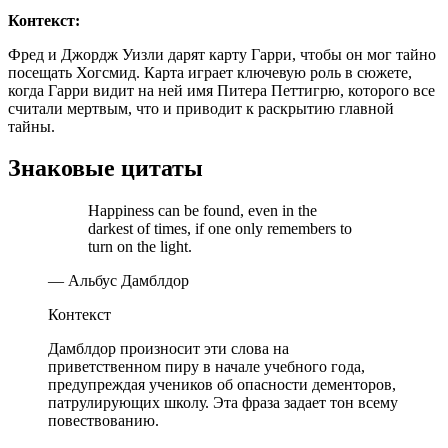
Контекст:
Фред и Джордж Уизли дарят карту Гарри, чтобы он мог тайно
посещать Хогсмид. Карта играет ключевую роль в сюжете,
когда Гарри видит на ней имя Питера Петтигрю, которого все
считали мертвым, что и приводит к раскрытию главной
тайны.
Знаковые цитаты
Happiness can be found, even in the
darkest of times, if one only remembers to
turn on the light.
— Альбус Дамблдор
Контекст
Дамблдор произносит эти слова на
приветственном пиру в начале учебного года,
предупреждая учеников об опасности дементоров,
патрулирующих школу. Эта фраза задает тон всему
повествованию.