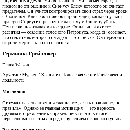
внутренними демонами (воплощенными в дементорах) и
гневом по отношению к Сириусу Блэку, которого он считает
предателем. Он учится контролировать свой страх через уроки
с Люпином. Ключевой поворот происходит, когда он узнает
правду о Сириусе и решает не дать ему и Люпину убить
Петтигрю, показывая милосердие. Финальный акт его
развития — создание телесного Патронуса, когда он осознает,
что спаситель, которого он ждал — это он сам. Он переходит
от роли жертвы к роли спасителя.
Гермиона Грейнджер
Emma Watson
Архетип:
Мудрец / Хранитель
Ключевая черта:
Интеллект и
лояльность
Мотивация
Стремление к знаниям и желание все делать правильно, по
правилам. Однако ее главная мотивация — это верность
друзьям и стремление к справедливости, что в итоге
перевешивает ее страх перед нарушением школьного устава.
Развитие персонажа