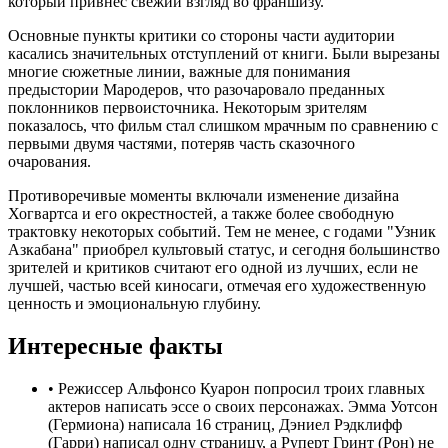
который привнес свежий взгляд во франшизу.
Основные пункты критики со стороны части аудитории
касались значительных отступлений от книги. Были вырезаны
многие сюжетные линии, важные для понимания
предыстории Мародеров, что разочаровало преданных
поклонников первоисточника. Некоторым зрителям
показалось, что фильм стал слишком мрачным по сравнению с
первыми двумя частями, потеряв часть сказочного
очарования.
Противоречивые моменты включали изменение дизайна
Хогвартса и его окрестностей, а также более свободную
трактовку некоторых событий. Тем не менее, с годами "Узник
Азкабана" приобрел культовый статус, и сегодня большинство
зрителей и критиков считают его одной из лучших, если не
лучшей, частью всей киносаги, отмечая его художественную
ценность и эмоциональную глубину.
Интересные факты
•
Режиссер Альфонсо Куарон попросил троих главных
актеров написать эссе о своих персонажах. Эмма Уотсон
(Гермиона) написала 16 страниц, Дэниел Рэдклифф
(Гарри) написал одну страницу, а Руперт Гринт (Рон) не