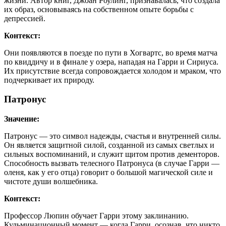
жизни. Автор книг, Джоан Роулинг, признавалась, что создала
их образ, основываясь на собственном опыте борьбы с
депрессией.
Контекст:
Они появляются в поезде по пути в Хогвартс, во время матча
по квиддичу и в финале у озера, нападая на Гарри и Сириуса.
Их присутствие всегда сопровождается холодом и мраком, что
подчеркивает их природу.
Патронус
Значение:
Патронус — это символ надежды, счастья и внутренней силы.
Он является защитной силой, созданной из самых светлых и
сильных воспоминаний, и служит щитом против дементоров.
Способность вызвать телесного Патронуса (в случае Гарри —
оленя, как у его отца) говорит о большой магической силе и
чистоте души волшебника.
Контекст:
Профессор Люпин обучает Гарри этому заклинанию.
Кульминационный момент — когда Гарри, осознав, что никто