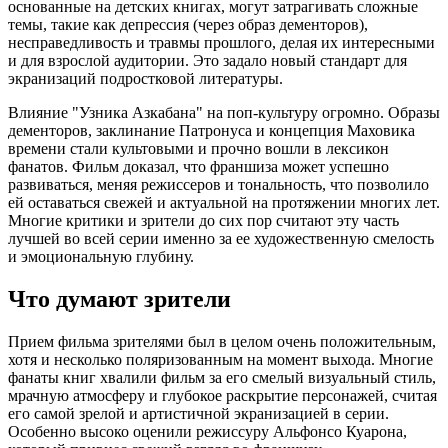
основанные на детских книгах, могут затрагивать сложные
темы, такие как депрессия (через образ дементоров),
несправедливость и травмы прошлого, делая их интересными
и для взрослой аудитории. Это задало новый стандарт для
экранизаций подростковой литературы.
Влияние "Узника Азкабана" на поп-культуру огромно. Образы
дементоров, заклинание Патронуса и концепция Маховика
времени стали культовыми и прочно вошли в лексикон
фанатов. Фильм доказал, что франшиза может успешно
развиваться, меняя режиссеров и тональность, что позволило
ей оставаться свежей и актуальной на протяжении многих лет.
Многие критики и зрители до сих пор считают эту часть
лучшей во всей серии именно за ее художественную смелость
и эмоциональную глубину.
Что думают зрители
Прием фильма зрителями был в целом очень положительным,
хотя и несколько поляризованным на момент выхода. Многие
фанаты книг хвалили фильм за его смелый визуальный стиль,
мрачную атмосферу и глубокое раскрытие персонажей, считая
его самой зрелой и артистичной экранизацией в серии.
Особенно высоко оценили режиссуру Альфонсо Куарона,