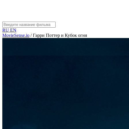
RU
EN
MovieSense.io
/
Гарри Поттер и Кубок огня