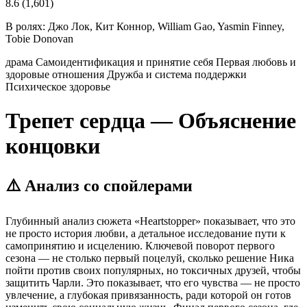
8.6
(1,601)
В ролях:
Джо Лок, Кит Коннор, William Gao, Yasmin Finney,
Tobie Donovan
драма
Самоидентификация и принятие себя
Первая любовь и
здоровые отношения
Дружба и система поддержки
Психическое здоровье
Трепет сердца — Объяснение
концовки
⚠️ Анализ со спойлерами
Глубинный анализ сюжета «Heartstopper» показывает, что это
не просто история любви, а детальное исследование пути к
самопринятию и исцелению. Ключевой поворот первого
сезона — не столько первый поцелуй, сколько решение Ника
пойти против своих популярных, но токсичных друзей, чтобы
защитить Чарли. Это показывает, что его чувства — не просто
увлечение, а глубокая привязанность, ради которой он готов