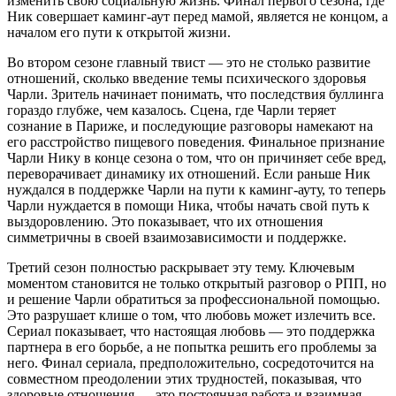
изменить свою социальную жизнь. Финал первого сезона, где
Ник совершает каминг-аут перед мамой, является не концом, а
началом его пути к открытой жизни.
Во втором сезоне главный твист — это не столько развитие
отношений, сколько введение темы психического здоровья
Чарли. Зритель начинает понимать, что последствия буллинга
гораздо глубже, чем казалось. Сцена, где Чарли теряет
сознание в Париже, и последующие разговоры намекают на
его расстройство пищевого поведения. Финальное признание
Чарли Нику в конце сезона о том, что он причиняет себе вред,
переворачивает динамику их отношений. Если раньше Ник
нуждался в поддержке Чарли на пути к каминг-ауту, то теперь
Чарли нуждается в помощи Ника, чтобы начать свой путь к
выздоровлению. Это показывает, что их отношения
симметричны в своей взаимозависимости и поддержке.
Третий сезон полностью раскрывает эту тему. Ключевым
моментом становится не только открытый разговор о РПП, но
и решение Чарли обратиться за профессиональной помощью.
Это разрушает клише о том, что любовь может излечить все.
Сериал показывает, что настоящая любовь — это поддержка
партнера в его борьбе, а не попытка решить его проблемы за
него. Финал сериала, предположительно, сосредоточится на
совместном преодолении этих трудностей, показывая, что
здоровые отношения — это постоянная работа и взаимная