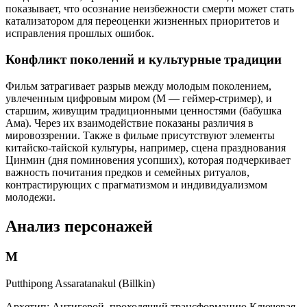
показывает, что осознание неизбежности смерти может стать
катализатором для переоценки жизненных приоритетов и
исправления прошлых ошибок.
Конфликт поколений и культурные традиции
Фильм затрагивает разрыв между молодым поколением,
увлеченным цифровым миром (М — геймер-стример), и
старшим, живущим традиционными ценностями (бабушка
Ама). Через их взаимодействие показаны различия в
мировоззрении. Также в фильме присутствуют элементы
китайско-тайской культуры, например, сцена празднования
Цинмин (дня поминовения усопших), которая подчеркивает
важность почитания предков и семейных ритуалов,
контрастирующих с прагматизмом и индивидуализмом
молодежи.
Анализ персонажей
М
Putthipong Assaratanakul (Billkin)
Архетип:
Антигерой, проходящий трансформацию
Ключевая