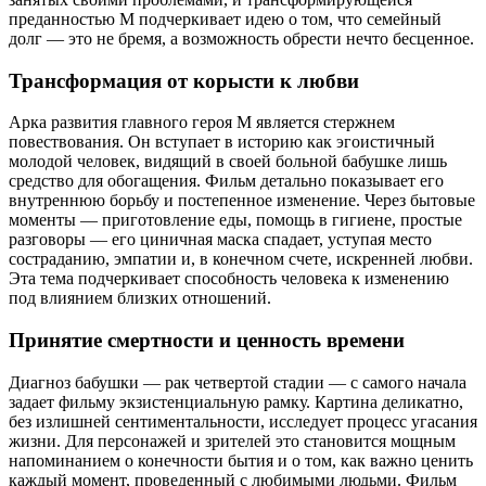
преданностью М подчеркивает идею о том, что семейный
долг — это не бремя, а возможность обрести нечто бесценное.
Трансформация от корысти к любви
Арка развития главного героя М является стержнем
повествования. Он вступает в историю как эгоистичный
молодой человек, видящий в своей больной бабушке лишь
средство для обогащения. Фильм детально показывает его
внутреннюю борьбу и постепенное изменение. Через бытовые
моменты — приготовление еды, помощь в гигиене, простые
разговоры — его циничная маска спадает, уступая место
состраданию, эмпатии и, в конечном счете, искренней любви.
Эта тема подчеркивает способность человека к изменению
под влиянием близких отношений.
Принятие смертности и ценность времени
Диагноз бабушки — рак четвертой стадии — с самого начала
задает фильму экзистенциальную рамку. Картина деликатно,
без излишней сентиментальности, исследует процесс угасания
жизни. Для персонажей и зрителей это становится мощным
напоминанием о конечности бытия и о том, как важно ценить
каждый момент, проведенный с любимыми людьми. Фильм