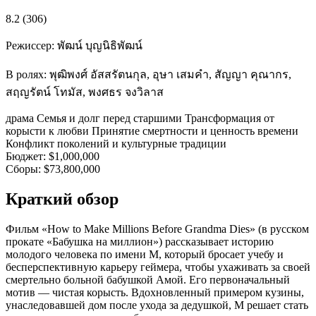
8.2
(306)
Режиссер:
พัฒน์ บุญนิธิพัฒน์
В ролях:
พุฒิพงศ์ อัสสรัตนกุล, อุษา เสมคำ, สัญญา คุณากร,
สฤญรัตน์ โทมัส, พงศธร จงวิลาส
драма
Семья и долг перед старшими
Трансформация от
корысти к любви
Принятие смертности и ценность времени
Конфликт поколений и культурные традиции
Бюджет:
$1,000,000
Сборы:
$73,800,000
Краткий обзор
Фильм «How to Make Millions Before Grandma Dies» (в русском
прокате «Бабушка на миллион») рассказывает историю
молодого человека по имени М, который бросает учебу и
бесперспективную карьеру геймера, чтобы ухаживать за своей
смертельно больной бабушкой Амой. Его первоначальный
мотив — чистая корысть. Вдохновленный примером кузины,
унаследовавшей дом после ухода за дедушкой, М решает стать