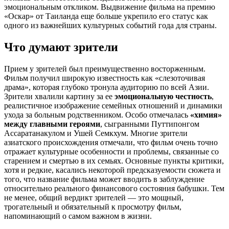
эмоциональным откликом. Выдвижение фильма на премию
«Оскар» от Таиланда еще больше укрепило его статус как
одного из важнейших культурных событий года для страны.
Что думают зрители
Прием у зрителей был преимущественно восторженным.
Фильм получил широкую известность как «слезоточивая
драма», которая глубоко тронула аудиторию по всей Азии.
Зрители хвалили картину за ее
эмоциональную честность
,
реалистичное изображение семейных отношений и динамики
ухода за больным родственником. Особо отмечалась
«химия»
между главными героями
, сыгранными Путтипонгом
Ассаратанакулом и Ушей Семкхум. Многие зрители
азиатского происхождения отмечали, что фильм очень точно
отражает культурные особенности и проблемы, связанные со
старением и смертью в их семьях. Основные пункты критики,
хотя и редкие, касались некоторой предсказуемости сюжета и
того, что название фильма может вводить в заблуждение
относительно реального финансового состояния бабушки. Тем
не менее, общий вердикт зрителей — это мощный,
трогательный и обязательный к просмотру фильм,
напоминающий о самом важном в жизни.