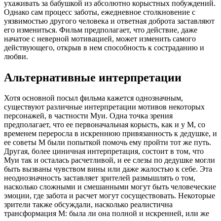
ухаживать за бабушкой из абсолютно корыстных побуждений.
Однако сам процесс заботы, ежедневное столкновение с
уязвимостью другого человека и ответная доброта заставляют
его измениться. Фильм предполагает, что действие, даже
начатое с неверной мотивацией, может изменить самого
действующего, открыв в нем способность к состраданию и
любви.
Альтернативные интерпретации
Хотя основной посыл фильма кажется однозначным,
существуют различные интерпретации мотивов некоторых
персонажей, в частности Муи. Одна точка зрения
предполагает, что ее первоначальная корысть, как и у М, со
временем переросла в искреннюю привязанность к дедушке, и
ее советы М были попыткой помочь ему пройти тот же путь.
Другая, более циничная интерпретация, состоит в том, что
Муи так и осталась расчетливой, и ее слезы по дедушке могли
быть вызваны чувством вины или даже жалостью к себе. Эта
неоднозначность заставляет зрителей размышлять о том,
насколько сложными и смешанными могут быть человеческие
эмоции, где забота и расчет могут сосуществовать. Некоторые
зрители также обсуждали, насколько реалистична
трансформация М: была ли она полной и искренней, или же