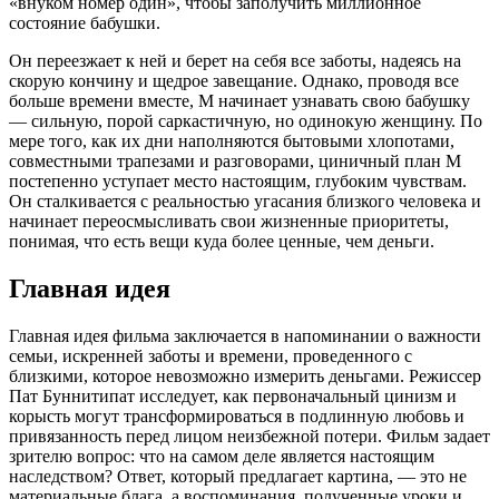
«внуком номер один», чтобы заполучить миллионное
состояние бабушки.
Он переезжает к ней и берет на себя все заботы, надеясь на
скорую кончину и щедрое завещание. Однако, проводя все
больше времени вместе, М начинает узнавать свою бабушку
— сильную, порой саркастичную, но одинокую женщину. По
мере того, как их дни наполняются бытовыми хлопотами,
совместными трапезами и разговорами, циничный план М
постепенно уступает место настоящим, глубоким чувствам.
Он сталкивается с реальностью угасания близкого человека и
начинает переосмысливать свои жизненные приоритеты,
понимая, что есть вещи куда более ценные, чем деньги.
Главная идея
Главная идея фильма заключается в напоминании о важности
семьи, искренней заботы и времени, проведенного с
близкими, которое невозможно измерить деньгами. Режиссер
Пат Буннитипат исследует, как первоначальный цинизм и
корысть могут трансформироваться в подлинную любовь и
привязанность перед лицом неизбежной потери. Фильм задает
зрителю вопрос: что на самом деле является настоящим
наследством? Ответ, который предлагает картина, — это не
материальные блага, а воспоминания, полученные уроки и