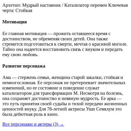
Архетип:
Мудрый наставник / Катализатор перемен
Ключевая
черта:
Стойкая
Мотивация
Ее главная мотивация — прожить оставшееся время с
достоинством, не обременяя своих детей. Она также
стремится подготовиться к смерти, мечтая о красивой могиле.
Тайно она надеется восстановить связь с внуком и передать
ему свою любовь.
Развитие персонажа
Ама — стержень семьи, женщина старой закалки, стойкая и
немногословная. Ее персонаж не претерпевает значительных
изменений, но ее состояние и поведение служат
катализатором для трансформации М. Несмотря на болезнь,
она сохраняет достоинство и неявную мудрость. Ее арка —
это путь принятия своей судьбы и тихой передачи жизненных
ценностей внуку. Для 78-летней актрисы Уши Семкхум это
была дебютная роль в кино.
Все персонажи и актеры (3)
→