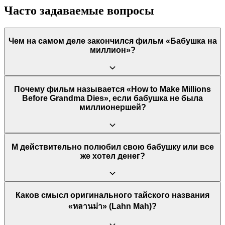
Часто задаваемые вопросы
Чем на самом деле закончился фильм «Бабушка на
миллион»?
В конце фильма бабушка Ама умирает. М не получает
Почему фильм называется «How to Make Millions
ожидаемых миллионов, так как большую часть денег она
Before Grandma Dies», если бабушка не была
потратила на лечение и помощь своим детям. Однако он
миллионершей?
наследует ее дом и, что важнее, обнаруживает, что все деньги,
которые он ей давал, она тайно копила на его детском
банковском счете как проявление своей любви и веры в него.
Название отражает первоначальную, ошибочную мотивацию
М действительно полюбил свою бабушку или все
главного героя М. Он верит в слухи о миллионах бабушки и
же хотел денег?
именно эта цель движет им в начале. Ироничный финал, где
материальных миллионов почти нет, подчеркивает главную
идею фильма: настоящее «богатство», которое он в итоге
обрел, — это любовь, воспоминания и жизненные уроки.
Фильм показывает искреннюю трансформацию персонажа.
Каков смысл оригинального тайского названия
Хотя его изначальный мотив был корыстным, ежедневная
«หลานม่า» (Lahn Mah)?
забота и время, проведенное вместе, пробудили в нем
настоящую любовь и привязанность. Его горе после ее смерти