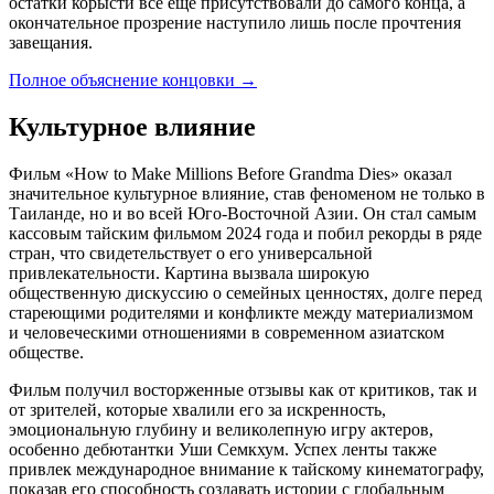
остатки корысти все еще присутствовали до самого конца, а
окончательное прозрение наступило лишь после прочтения
завещания.
Полное объяснение концовки
→
Культурное влияние
Фильм «How to Make Millions Before Grandma Dies» оказал
значительное культурное влияние, став феноменом не только в
Таиланде, но и во всей Юго-Восточной Азии. Он стал самым
кассовым тайским фильмом 2024 года и побил рекорды в ряде
стран, что свидетельствует о его универсальной
привлекательности. Картина вызвала широкую
общественную дискуссию о семейных ценностях, долге перед
стареющими родителями и конфликте между материализмом
и человеческими отношениями в современном азиатском
обществе.
Фильм получил восторженные отзывы как от критиков, так и
от зрителей, которые хвалили его за искренность,
эмоциональную глубину и великолепную игру актеров,
особенно дебютантки Уши Семкхум. Успех ленты также
привлек международное внимание к тайскому кинематографу,
показав его способность создавать истории с глобальным