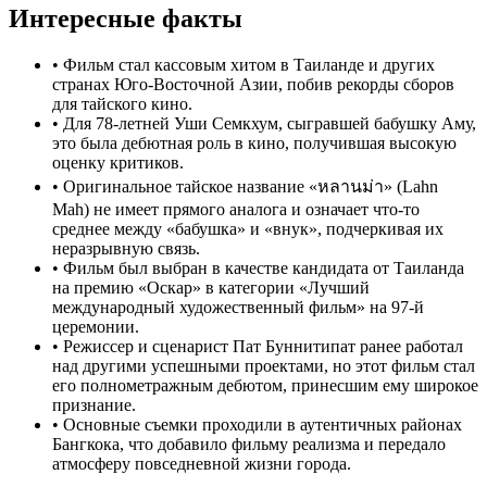
Интересные факты
•
Фильм стал кассовым хитом в Таиланде и других
странах Юго-Восточной Азии, побив рекорды сборов
для тайского кино.
•
Для 78-летней Уши Семкхум, сыгравшей бабушку Аму,
это была дебютная роль в кино, получившая высокую
оценку критиков.
•
Оригинальное тайское название «หลานม่า» (Lahn
Mah) не имеет прямого аналога и означает что-то
среднее между «бабушка» и «внук», подчеркивая их
неразрывную связь.
•
Фильм был выбран в качестве кандидата от Таиланда
на премию «Оскар» в категории «Лучший
международный художественный фильм» на 97-й
церемонии.
•
Режиссер и сценарист Пат Буннитипат ранее работал
над другими успешными проектами, но этот фильм стал
его полнометражным дебютом, принесшим ему широкое
признание.
•
Основные съемки проходили в аутентичных районах
Бангкока, что добавило фильму реализма и передало
атмосферу повседневной жизни города.