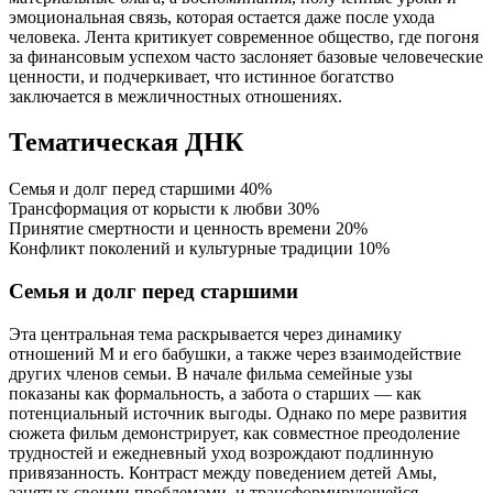
эмоциональная связь, которая остается даже после ухода
человека. Лента критикует современное общество, где погоня
за финансовым успехом часто заслоняет базовые человеческие
ценности, и подчеркивает, что истинное богатство
заключается в межличностных отношениях.
Тематическая ДНК
Семья и долг перед старшими
40%
Трансформация от корысти к любви
30%
Принятие смертности и ценность времени
20%
Конфликт поколений и культурные традиции
10%
Семья и долг перед старшими
Эта центральная тема раскрывается через динамику
отношений М и его бабушки, а также через взаимодействие
других членов семьи. В начале фильма семейные узы
показаны как формальность, а забота о старших — как
потенциальный источник выгоды. Однако по мере развития
сюжета фильм демонстрирует, как совместное преодоление
трудностей и ежедневный уход возрождают подлинную
привязанность. Контраст между поведением детей Амы,
занятых своими проблемами, и трансформирующейся