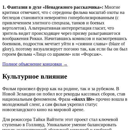
1. Фантазия в духе «Ненадежного рассказчика»:
Многие
критики отмечают, что с середины фильма масштаб охоты на
беглецов становится невероятно гиперболизированным (с
привлечением элитного спецназа, танков и боевых
вертолетов). Альтернативная интерпретация гласит, что
зритель видит происходящее через призму разыгравшегося
воображения Рикки. Начитавшись комиксов и насмотревшись
боевиков, подросток мечтает уйти в «сиянии славы» (blaze of
glory), поэтому визуализирует погоню так, как если бы он был
героем фильма «Лицо со шрамом» или «Форсаж».
Полное объяснение концовки
→
Культурное влияние
Фильм произвел фурор как на родине, так и за рубежом. В
Новой Зеландии он побил все рекорды кассовых сборов, став
национальным феноменом. Фраза
«skuxx life»
прочно вошла в
молодежный сленг, а сам фильм укрепил статус
новозеландского кино на мировой арене.
Для режиссера Тайки Вайтити этот проект стал ключевой
ступенью в Голливуд. Уникальное умение балансировать
между эксцентричной абсурдной комедией и глубокой,