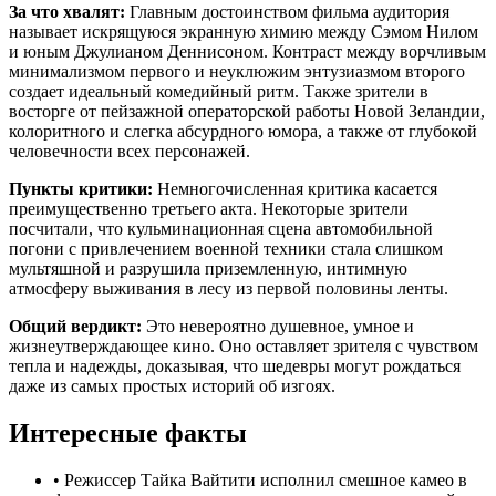
За что хвалят:
Главным достоинством фильма аудитория
называет искрящуюся экранную химию между Сэмом Нилом
и юным Джулианом Деннисоном. Контраст между ворчливым
минимализмом первого и неуклюжим энтузиазмом второго
создает идеальный комедийный ритм. Также зрители в
восторге от пейзажной операторской работы Новой Зеландии,
колоритного и слегка абсурдного юмора, а также от глубокой
человечности всех персонажей.
Пункты критики:
Немногочисленная критика касается
преимущественно третьего акта. Некоторые зрители
посчитали, что кульминационная сцена автомобильной
погони с привлечением военной техники стала слишком
мультяшной и разрушила приземленную, интимную
атмосферу выживания в лесу из первой половины ленты.
Общий вердикт:
Это невероятно душевное, умное и
жизнеутверждающее кино. Оно оставляет зрителя с чувством
тепла и надежды, доказывая, что шедевры могут рождаться
даже из самых простых историй об изгоях.
Интересные факты
•
Режиссер Тайка Вайтити исполнил смешное камео в