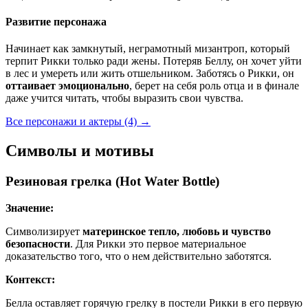
Развитие персонажа
Начинает как замкнутый, неграмотный мизантроп, который
терпит Рикки только ради жены. Потеряв Беллу, он хочет уйти
в лес и умереть или жить отшельником. Заботясь о Рикки, он
оттаивает эмоционально
, берет на себя роль отца и в финале
даже учится читать, чтобы выразить свои чувства.
Все персонажи и актеры (4)
→
Символы и мотивы
Резиновая грелка (Hot Water Bottle)
Значение:
Символизирует
материнское тепло, любовь и чувство
безопасности
. Для Рикки это первое материальное
доказательство того, что о нем действительно заботятся.
Контекст:
Белла оставляет горячую грелку в постели Рикки в его первую