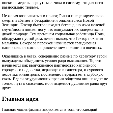
опеки намерены вернуть мальчика в систему, что для него
равносильно тюрьме.
Не желая возвращаться в приют, Рикки инсценирует свою
смерть и сбегает в бескрайние и опасные леса Новой
Зеландии. Гектор быстро находит беглеца, но из-за нелепой
случайности ломает ногу, что вынуждает их задержаться в
дикой природе. Тем временем социальная работница Пола,
обнаружив пустой дом, делает вывод, что Гектор похитил
мальчика. Вскоре за парочкой начинается грандиозная
национальная охота с привлечением полиции и военных.
Оказавшись в бегах, совершенно разные по характеру герои
вынуждены объединить усилия ради выживания. То, что
начинается как вынужденное партнерство капризного
городского подростка, играющего в гангстера, и сурового
лесовика-мизантропа, постепенно перерастает в глубокую
связь. Вдали от удушающих правил общества они находят не
только путь к спасению, но и исцеляют душевные раны друг
друга.
Главная идея
Главная мысль фильма заключается в том, что
каждый