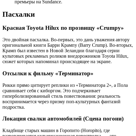
премьеры на Sundance.
Пасхалки
Красная Toyota Hilux по прозвищу «Crumpy»
Это двойная пасхалка. Во-первых, это дань уважения автору
оригинальной книги Барри Крампу (Barry Crump). Во-вторых,
Крамп был известен в Новой Зеландии благодаря серии
культовых рекламных роликов внедорожников Toyota Hilux,
сюжет которых напоминал происходящее на экране.
Отсылки к фильму «Терминатор»
Рикки прямо цитирует реплики из «Терминатора 2», а Пола
сравнивает себя с киборгом. Это подчеркивает
гиперболизированный стиль повествования: реальность
воспринимается через призму поп-культурных фантазий
подростка.
Локация свалки автомобилей (Сцена погони)
Кладбище старых машин в Горопито (Horopito), где
разворачивается кульминационная перестрелка, — это