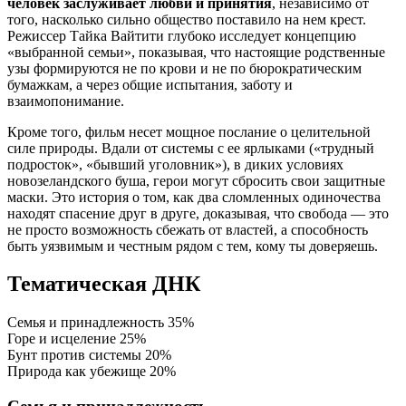
человек заслуживает любви и принятия
, независимо от
того, насколько сильно общество поставило на нем крест.
Режиссер Тайка Вайтити глубоко исследует концепцию
«выбранной семьи», показывая, что настоящие родственные
узы формируются не по крови и не по бюрократическим
бумажкам, а через общие испытания, заботу и
взаимопонимание.
Кроме того, фильм несет мощное послание о целительной
силе природы. Вдали от системы с ее ярлыками («трудный
подросток», «бывший уголовник»), в диких условиях
новозеландского буша, герои могут сбросить свои защитные
маски. Это история о том, как два сломленных одиночества
находят спасение друг в друге, доказывая, что свобода — это
не просто возможность сбежать от властей, а способность
быть уязвимым и честным рядом с тем, кому ты доверяешь.
Тематическая ДНК
Семья и принадлежность
35%
Горе и исцеление
25%
Бунт против системы
20%
Природа как убежище
20%