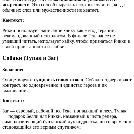
искренности
. Это способ выразить сложные чувства, когда
обычных слов или мужественности не хватает.
Контекст:
Рикки использует написание хайку как метод терапии,
рекомендованный психологом. В финале Гек, ранее не
умевший читать, использует хайку, чтобы признаться Рикки в
своей привязанности и любви.
Собаки (Тупак и Заг)
Значение:
Олицетворяют
сущность своих хозяев
. Собаки подчеркивают
контраст, но одновременно и единство героев в их
выживании.
Контекст:
Заг — суровый, рабочий пес Гека, привыкший к лесу. Тупак
— подарок Белли для Рикки, названный в честь рэпера,
символизирующий бунтарский дух подростка, но со временем
становящийся его верным спутником.