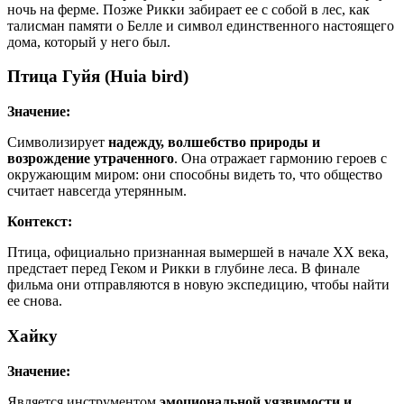
ночь на ферме. Позже Рикки забирает ее с собой в лес, как
талисман памяти о Белле и символ единственного настоящего
дома, который у него был.
Птица Гуйя (Huia bird)
Значение:
Символизирует
надежду, волшебство природы и
возрождение утраченного
. Она отражает гармонию героев с
окружающим миром: они способны видеть то, что общество
считает навсегда утерянным.
Контекст:
Птица, официально признанная вымершей в начале XX века,
предстает перед Геком и Рикки в глубине леса. В финале
фильма они отправляются в новую экспедицию, чтобы найти
ее снова.
Хайку
Значение:
Является инструментом
эмоциональной уязвимости и