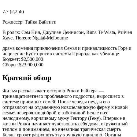
7.7
(2,256)
Режиссер:
Тайка Вайтити
В ролях:
Сэм Нил, Джулиан Деннисон, Rima Te Wiata, Рэйчел
Хаус, Tioreore Ngatai-Melbourne
драма
комедия
приключения
Семья и принадлежность
Горе и
исцеление
Бунт против системы
Природа как убежище
Бюджет:
$2,500,000
Сборы:
$23,900,000
Краткий обзор
Фильм рассказывает историю Рикки Бэйкера —
тринадцатилетнего проблемного подростка, выросшего в
системе приемных семей. После череды неудач его
отправляют на отдаленную новозеландскую ферму к новой
семье: невероятно доброй и заботливой Белле и ее
нелюдимому, ворчливому мужу Гектору (Геку). Впервые в
жизни Рикки начинает чувствовать себя дома, окруженный
теплом и пониманием, но внезапная трагическая смерть
Беллы грозит разрушить эту хрупкую идиллию. Органы