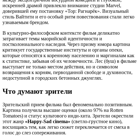
искренней драмой привлекло внимание студии Marvel,
доверившей ему постановку «Тор: Рагнарёк». Визуальный
стиль Вайтити и его особый ритм повествования стали легко
узнаваемым брендом.
В культурно-философском контексте фильм деликатно
затрагивает темы маорийской идентичности и
постколониального наследия. Через призму юмора картина
критикует государственные институты и органы опеки,
которые относятся к коренному населению и маргиналам как
к статистике, забывая об их человечности. Лес (буш) в фильме
выступает не только местом действия, но и символом
возвращения к корням, первозданной свободе и духовности,
недоступной в городских бетонных джунглях.
Что думают зрители
Зрительский прием фильма был феноменально позитивным.
Картина получила высшие оценки (около 97% на Rotten
Tomatoes) и статус культового инди-хита. Зрители окрестили
этот жанр
«Happy-Sad cinema»
(светло-грустное кино),
восхищаясь тем, как легко сюжет переключается от смеха в
голос до слез сопереживания.