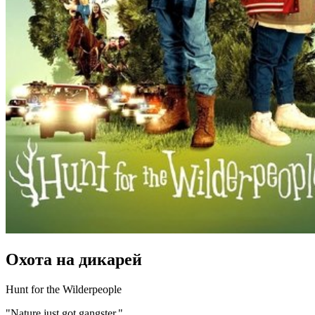
Охота на дикарей
Hunt for the Wilderpeople
"Nature just got gangster."