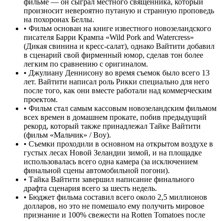
фильме — он сыграл местного священника, который
произносит невероятно путаную и странную проповедь
на похоронах Беллы.
•
Фильм основан на книге известного новозеландского
писателя Барри Крампа «Wild Pork and Watercress»
(Дикая свинина и кресс-салат), однако Вайтити добавил
в сценарий свой фирменный юмор, сделав тон более
легким по сравнению с оригиналом.
•
Джулиану Деннисону во время съемок было всего 13
лет. Вайтити написал роль Рикки специально для него
после того, как они вместе работали над коммерческим
проектом.
•
Фильм стал самым кассовым новозеландским фильмом
всех времен в домашнем прокате, побив предыдущий
рекорд, который также принадлежал Тайке Вайтити
(фильм «Мальчик» / Boy).
•
Съемки проходили в основном на открытом воздухе в
густых лесах Новой Зеландии зимой, и на площадке
использовалась всего одна камера (за исключением
финальной сцены автомобильной погони).
•
Тайка Вайтити завершил написание финального
драфта сценария всего за шесть недель.
•
Бюджет фильма составил всего около 2,5 миллионов
долларов, но это не помешало ему получить мировое
признание и 100% свежести на Rotten Tomatoes после