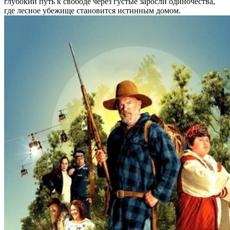
глубокий путь к свободе через густые заросли одиночества,
где лесное убежище становится истинным домом.