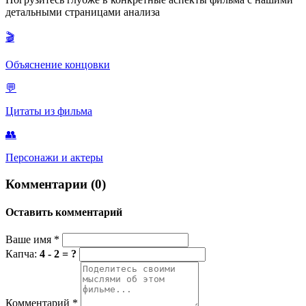
в стиле боевиков. Одновременно это высмеивает то, как
детальными страницами анализа
взрослые раздули из поисков двух отшельников угрозу
национальной безопасности.
🎬
Объяснение концовки
💬
Цитаты из фильма
👥
Персонажи и актеры
Комментарии (0)
Оставить комментарий
Ваше имя
*
Капча:
4 - 2 = ?
Комментарий
*