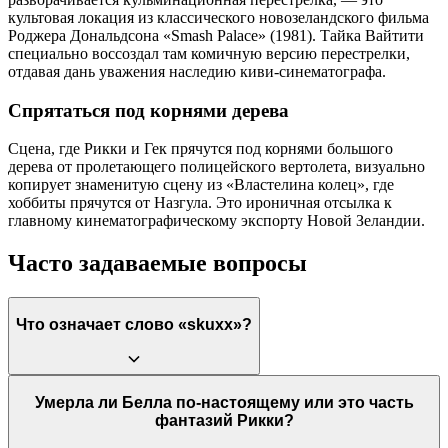
культовая локация из классического новозеландского фильма
Роджера Дональдсона «Smash Palace» (1981). Тайка Вайтити
специально воссоздал там комичную версию перестрелки,
отдавая дань уважения наследию киви-синематографа.
Спрятаться под корнями дерева
Сцена, где Рикки и Гек прячутся под корнями большого
дерева от пролетающего полицейского вертолета, визуально
копирует знаменитую сцену из «Властелина колец», где
хоббиты прячутся от Назгула. Это ироничная отсылка к
главному кинематографическому экспорту Новой Зеландии.
Часто задаваемые вопросы
Что означает слово «skuxx»?
«Skuxx» — это новозеландский молодежный сленг. Он
Умерла ли Белла по-настоящему или это часть
означает быть крутым, стильным, модным или успешным
фантазий Рикки?
(особенно у противоположного пола). Рикки постоянно