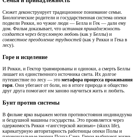
Семья и принадлежность
Сюжет деконструирует традиционное понимание семьи.
Биологические родители и государственная система опеки
подвели Рикки, но чужие люди — Белла и Гек — дали ему
дом. Фильм доказывает, что
истинная принадлежность
создается через безусловную любовь
(как у Беллы) и
совместное преодоление трудностей
(как у Рикки и Гека в
лесу).
Горе и исцеление
И Рикки, и Гектор травмированы и одиноки, а смерть Беллы
лишает их единственного источника света. Их долгое
путешествие по лесу — это
метафора процесса проживания
горя
. Они убегают от боли, но в итоге природа и общество
друг друга помогают им заново научиться жить и любить.
Бунт против системы
В фильме ярко выражен мотив противостояния индивидуума
и бездушной машины государства. Это проявляется через
одержимость Рикки «гангстерской жизнью» (skuxx life),
карикатурную авторитарность работницы опеки Полы и
параноидальные теории Психа Сэма. Герои выбирают жизнь