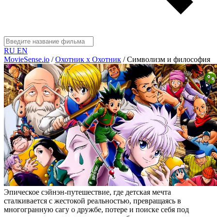
RU
EN
MovieSense.io
/
Охотник х Охотник
/
Символизм и философия
Эпическое сэйнэн-путешествие, где детская мечта
сталкивается с жестокой реальностью, превращаясь в
многогранную сагу о дружбе, потере и поиске себя под