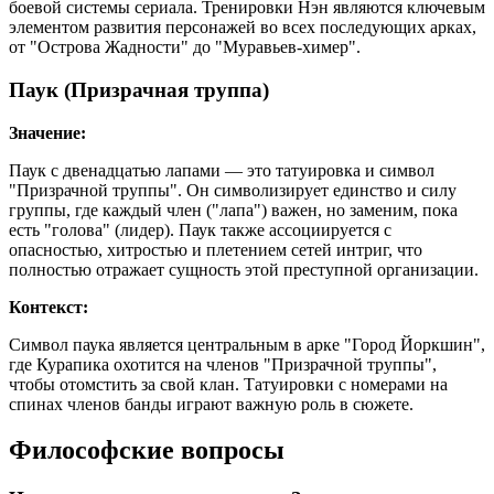
боевой системы сериала. Тренировки Нэн являются ключевым
элементом развития персонажей во всех последующих арках,
от "Острова Жадности" до "Муравьев-химер".
Паук (Призрачная труппа)
Значение:
Паук с двенадцатью лапами — это татуировка и символ
"Призрачной труппы". Он символизирует единство и силу
группы, где каждый член ("лапа") важен, но заменим, пока
есть "голова" (лидер). Паук также ассоциируется с
опасностью, хитростью и плетением сетей интриг, что
полностью отражает сущность этой преступной организации.
Контекст:
Символ паука является центральным в арке "Город Йоркшин",
где Курапика охотится на членов "Призрачной труппы",
чтобы отомстить за свой клан. Татуировки с номерами на
спинах членов банды играют важную роль в сюжете.
Философские вопросы