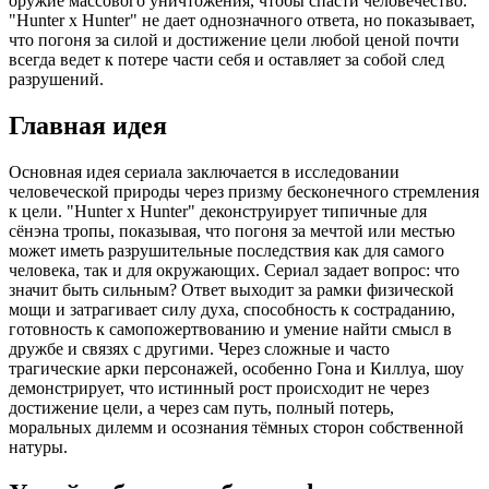
оружие массового уничтожения, чтобы спасти человечество.
"Hunter x Hunter" не дает однозначного ответа, но показывает,
что погоня за силой и достижение цели любой ценой почти
всегда ведет к потере части себя и оставляет за собой след
разрушений.
Главная идея
Основная идея сериала заключается в исследовании
человеческой природы через призму бесконечного стремления
к цели. "Hunter x Hunter" деконструирует типичные для
сёнэна тропы, показывая, что погоня за мечтой или местью
может иметь разрушительные последствия как для самого
человека, так и для окружающих. Сериал задает вопрос: что
значит быть сильным? Ответ выходит за рамки физической
мощи и затрагивает силу духа, способность к состраданию,
готовность к самопожертвованию и умение найти смысл в
дружбе и связях с другими. Через сложные и часто
трагические арки персонажей, особенно Гона и Киллуа, шоу
демонстрирует, что истинный рост происходит не через
достижение цели, а через сам путь, полный потерь,
моральных дилемм и осознания тёмных сторон собственной
натуры.