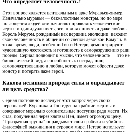
Что определяет человечность?
Этот вопрос является центральным в арке Муравьев-химер.
Изначально муравьи — безжалостные монстры, но по мере
поглощения людей они начинают проявлять человеческие
черты: индивидуальность, эго, привязанность и даже любовь.
Король Меруэм, рожденный как вершина эволюции, находит
свою человечность в общении со слепой девочкой Комуги. В
то же время, люди, особенно Гон и Нетеро, демонстрируют
чудовищную жестокость и готовность к саморазрушению ради
победы. Сериал подводит к мысли, что человечность — это не
биологический вид, а способность к состраданию,
самопожертвованию и любви, которую может обрести даже
монстр и потерять даже герой.
Какова истинная природа силы и оправдывает
ли цель средства?
Сериал постоянно исследует этот вопрос через своих
персонажей. Курапика и Гон идут на крайние жертвы и
совершают морально сомнительные поступки ради мести. Их
сила, полученная через клятвы Нэн, имеет огромную цену.
"Призрачная труппа" оправдывает свои грабежи и убийства
философией выживания в суровом мире. Нетеро использует