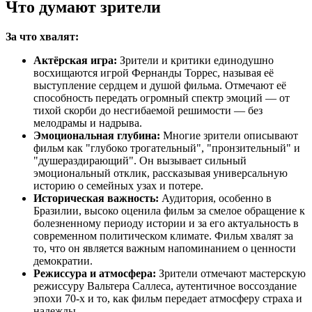
Что думают зрители
За что хвалят:
Актёрская игра:
Зрители и критики единодушно
восхищаются игрой Фернанды Торрес, называя её
выступление сердцем и душой фильма. Отмечают её
способность передать огромный спектр эмоций — от
тихой скорби до несгибаемой решимости — без
мелодрамы и надрыва.
Эмоциональная глубина:
Многие зрители описывают
фильм как "глубоко трогательный", "пронзительный" и
"душераздирающий". Он вызывает сильный
эмоциональный отклик, рассказывая универсальную
историю о семейных узах и потере.
Историческая важность:
Аудитория, особенно в
Бразилии, высоко оценила фильм за смелое обращение к
болезненному периоду истории и за его актуальность в
современном политическом климате. Фильм хвалят за
то, что он является важным напоминанием о ценности
демократии.
Режиссура и атмосфера:
Зрители отмечают мастерскую
режиссуру Вальтера Саллеса, аутентичное воссоздание
эпохи 70-х и то, как фильм передает атмосферу страха и
надежды.