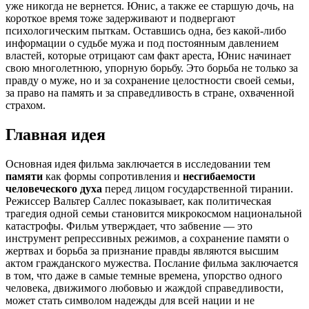
уже никогда не вернется. Юнис, а также ее старшую дочь, на
короткое время тоже задерживают и подвергают
психологическим пыткам. Оставшись одна, без какой-либо
информации о судьбе мужа и под постоянным давлением
властей, которые отрицают сам факт ареста, Юнис начинает
свою многолетнюю, упорную борьбу. Это борьба не только за
правду о муже, но и за сохранение целостности своей семьи,
за право на память и за справедливость в стране, охваченной
страхом.
Главная идея
Основная идея фильма заключается в исследовании тем
памяти
как формы сопротивления и
несгибаемости
человеческого духа
перед лицом государственной тирании.
Режиссер Вальтер Саллес показывает, как политическая
трагедия одной семьи становится микрокосмом национальной
катастрофы. Фильм утверждает, что забвение — это
инструмент репрессивных режимов, а сохранение памяти о
жертвах и борьба за признание правды являются высшим
актом гражданского мужества. Послание фильма заключается
в том, что даже в самые темные времена, упорство одного
человека, движимого любовью и жаждой справедливости,
может стать символом надежды для всей нации и не