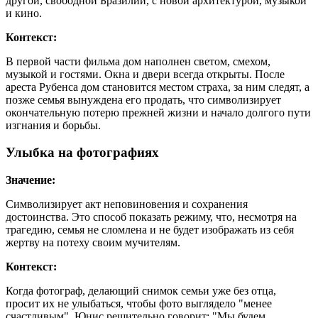
другой, свободной Бразилии, с новой архитектурой, музыкой
и кино.
Контекст:
В первой части фильма дом наполнен светом, смехом,
музыкой и гостями. Окна и двери всегда открыты. После
ареста Рубенса дом становится местом страха, за ним следят, а
позже семья вынуждена его продать, что символизирует
окончательную потерю прежней жизни и начало долгого пути
изгнания и борьбы.
Улыбка на фотографиях
Значение:
Символизирует акт неповиновения и сохранения
достоинства. Это способ показать режиму, что, несмотря на
трагедию, семья не сломлена и не будет изображать из себя
жертву на потеху своим мучителям.
Контекст:
Когда фотограф, делающий снимок семьи уже без отца,
просит их не улыбаться, чтобы фото выглядело "менее
счастливым", Юнис решительно говорит: "Мы будем