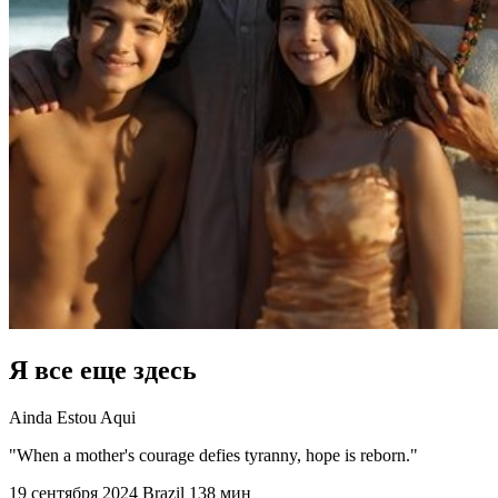
Я все еще здесь
Ainda Estou Aqui
"When a mother's courage defies tyranny, hope is reborn."
19 сентября 2024
Brazil
138 мин