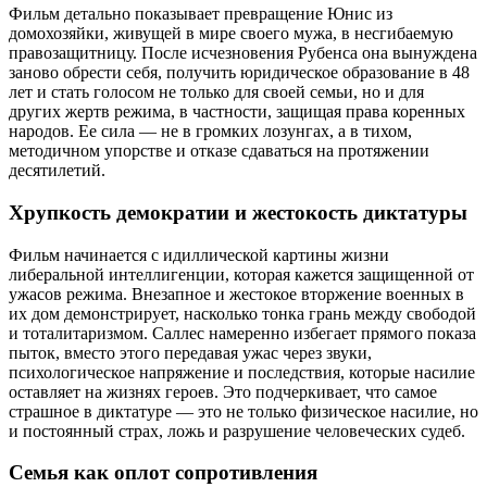
Фильм детально показывает превращение Юнис из
домохозяйки, живущей в мире своего мужа, в несгибаемую
правозащитницу. После исчезновения Рубенса она вынуждена
заново обрести себя, получить юридическое образование в 48
лет и стать голосом не только для своей семьи, но и для
других жертв режима, в частности, защищая права коренных
народов. Ее сила — не в громких лозунгах, а в тихом,
методичном упорстве и отказе сдаваться на протяжении
десятилетий.
Хрупкость демократии и жестокость диктатуры
Фильм начинается с идиллической картины жизни
либеральной интеллигенции, которая кажется защищенной от
ужасов режима. Внезапное и жестокое вторжение военных в
их дом демонстрирует, насколько тонка грань между свободой
и тоталитаризмом. Саллес намеренно избегает прямого показа
пыток, вместо этого передавая ужас через звуки,
психологическое напряжение и последствия, которые насилие
оставляет на жизнях героев. Это подчеркивает, что самое
страшное в диктатуре — это не только физическое насилие, но
и постоянный страх, ложь и разрушение человеческих судеб.
Семья как оплот сопротивления