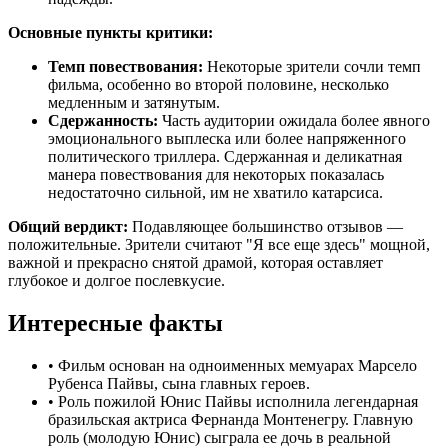
Основные пункты критики:
Темп повествования:
Некоторые зрители сочли темп
фильма, особенно во второй половине, несколько
медленным и затянутым.
Сдержанность:
Часть аудитории ожидала более явного
эмоционального выплеска или более напряженного
политического триллера. Сдержанная и деликатная
манера повествования для некоторых показалась
недостаточно сильной, им не хватило катарсиса.
Общий вердикт:
Подавляющее большинство отзывов —
положительные. Зрители считают "Я все еще здесь" мощной,
важной и прекрасно снятой драмой, которая оставляет
глубокое и долгое послевкусие.
Интересные факты
•
Фильм основан на одноименных мемуарах Марсело
Рубенса Пайвы, сына главных героев.
•
Роль пожилой Юнис Пайвы исполнила легендарная
бразильская актриса Фернанда Монтенегру. Главную
роль (молодую Юнис) сыграла ее дочь в реальной