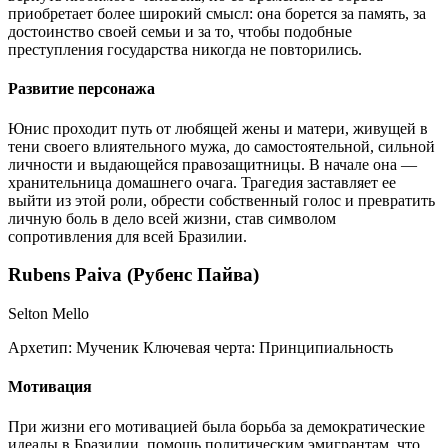
приобретает более широкий смысл: она борется за память, за
достоинство своей семьи и за то, чтобы подобные
преступления государства никогда не повторились.
Развитие персонажа
Юнис проходит путь от любящей жены и матери, живущей в
тени своего влиятельного мужа, до самостоятельной, сильной
личности и выдающейся правозащитницы. В начале она —
хранительница домашнего очага. Трагедия заставляет ее
выйти из этой роли, обрести собственный голос и превратить
личную боль в дело всей жизни, став символом
сопротивления для всей Бразилии.
Rubens Paiva (Рубенс Пайва)
Selton Mello
Архетип:
Мученик
Ключевая черта:
Принципиальность
Мотивация
При жизни его мотивацией была борьба за демократические
идеалы в Бразилии, помощь политическим эмигрантам, что