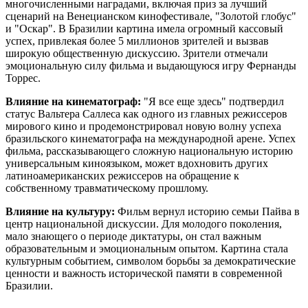
многочисленными наградами, включая приз за лучший
сценарий на Венецианском кинофестивале, "Золотой глобус"
и "Оскар". В Бразилии картина имела огромный кассовый
успех, привлекая более 5 миллионов зрителей и вызвав
широкую общественную дискуссию. Зрители отмечали
эмоциональную силу фильма и выдающуюся игру Фернанды
Торрес.
Влияние на кинематограф:
"Я все еще здесь" подтвердил
статус Вальтера Саллеса как одного из главных режиссеров
мирового кино и продемонстрировал новую волну успеха
бразильского кинематографа на международной арене. Успех
фильма, рассказывающего сложную национальную историю
универсальным киноязыком, может вдохновить других
латиноамериканских режиссеров на обращение к
собственному травматическому прошлому.
Влияние на культуру:
Фильм вернул историю семьи Пайва в
центр национальной дискуссии. Для молодого поколения,
мало знающего о периоде диктатуры, он стал важным
образовательным и эмоциональным опытом. Картина стала
культурным событием, символом борьбы за демократические
ценности и важность исторической памяти в современной
Бразилии.