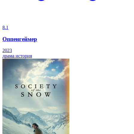
8.1
Оппенгеймер
2023
драма
история