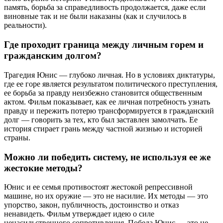
память, борьба за справедливость продолжается, даже если
виновные так и не были наказаны (как и случилось в
реальности).
Где проходит граница между личным горем и
гражданским долгом?
Трагедия Юнис — глубоко личная. Но в условиях диктатуры,
где ее горе является результатом политического преступления,
ее борьба за правду неизбежно становится общественным
актом. Фильм показывает, как ее личная потребность узнать
правду и пережить потерю трансформируется в гражданский
долг — говорить за тех, кто был заставлен замолчать. Ее
история стирает грань между частной жизнью и историей
страны.
Можно ли победить систему, не используя ее же
жестокие методы?
Юнис и ее семья противостоят жестокой репрессивной
машине, но их оружие — это не насилие. Их методы — это
упорство, закон, публичность, достоинство и отказ
ненавидеть. Фильм утверждает идею о силе
ненасильственного сопротивления. Победа Юнис — это не