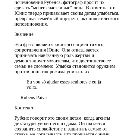
исчезновения Рубенса, фотограф просит их
сделать "менее счастливые" лица. В ответ на это
Юнис твердо приказывает своим детям улыбаться,
превращая семейный портрет в акт политического
неповиновения.
Значение
Эта фраза является квинтэссенцией тихого
сопротивления Юнис. Она отказывается
принимать навязанную роль жертвы и
демонстрирует мучителям, что достоинство ее
семьи не сломлено. Улыбка становится оружием
против попыток режима унизить их.
Eu vou só ajudar esses senhores e eu já
volto.
— Rubens Paiva
Контекст
Рубенс говорит это своим детям, когда агенты
диктатуры уводят его из дома. Он пытается
сохранить спокойствие и защитить семью от
страха, не догадываясь, что прощается с ними