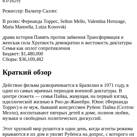
8.0
(829)
Режиссер:
Вальтер Саллес
В ролях:
Фернанда Торрес, Selton Mello, Valentina Herszage,
Maria Manoella, Luiza Kosovski
драма
история
Память против забвения
Трансформация и
женская сила
Хрупкость демократии и жестокость диктатуры
Семья как оплот сопротивления
Бюджет:
$1,480,000
Сборы:
$36,109,482
Краткий обзор
Действие фильма разворачивается в Бразилии в 1971 году, в
один из самых мрачных периодов военной диктатуры. В
центре сюжета — семья Пайва, живущая, на первый взгляд,
идиллической жизнью в Рио-де-Жанейро. Юнис (Фернанда
Торрес) и ее муж, бывший конгрессмен Рубенс Пайва (Селтон
Мелло), воспитывают пятерых детей в доме, полном любви,
музыки и свободных политических дискуссий.
Этот хрупкий мир рушится в один день, когда агенты режима
врываются в их дом и увозят Рубенса на допрос, с которого он