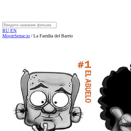
RU
EN
MovieSense.io
/
La Familia del Barrio