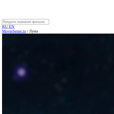
RU
EN
MovieSense.io
/
Луна