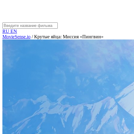
RU
EN
MovieSense.io
/
Крутые яйца: Миссия «Пингвин»