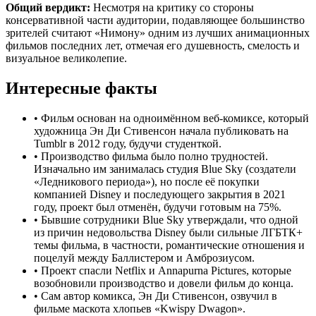
Общий вердикт:
Несмотря на критику со стороны
консервативной части аудитории, подавляющее большинство
зрителей считают «Нимону» одним из лучших анимационных
фильмов последних лет, отмечая его душевность, смелость и
визуальное великолепие.
Интересные факты
•
Фильм основан на одноимённом веб-комиксе, который
художница Эн Ди Стивенсон начала публиковать на
Tumblr в 2012 году, будучи студенткой.
•
Производство фильма было полно трудностей.
Изначально им занималась студия Blue Sky (создатели
«Ледникового периода»), но после её покупки
компанией Disney и последующего закрытия в 2021
году, проект был отменён, будучи готовым на 75%.
•
Бывшие сотрудники Blue Sky утверждали, что одной
из причин недовольства Disney были сильные ЛГБТК+
темы фильма, в частности, романтические отношения и
поцелуй между Баллистером и Амброзиусом.
•
Проект спасли Netflix и Annapurna Pictures, которые
возобновили производство и довели фильм до конца.
•
Сам автор комикса, Эн Ди Стивенсон, озвучил в
фильме маскота хлопьев «Kwispy Dwagon».