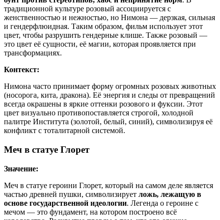
традиционной культуре розовый ассоциируется с
женственностью и нежностью, но Нимона — дерзкая, сильная
и гендерфлюидная. Таким образом, фильм использует этот
цвет, чтобы разрушить гендерные клише. Также розовый —
это цвет её сущности, её магии, которая проявляется при
трансформациях.
Контекст:
Нимона часто принимает форму огромных розовых животных
(носорога, кита, дракона). Её энергия и следы от превращений
всегда окрашены в яркие оттенки розового и фуксии. Этот
цвет визуально противопоставляется строгой, холодной
палитре Института (золотой, белый, синий), символизируя её
конфликт с тоталитарной системой.
Меч в статуе Глорет
Значение:
Меч в статуе героини Глорет, который на самом деле является
частью древней пушки, символизирует
ложь, лежащую в
основе государственной идеологии
. Легенда о героине с
мечом — это фундамент, на котором построено всё