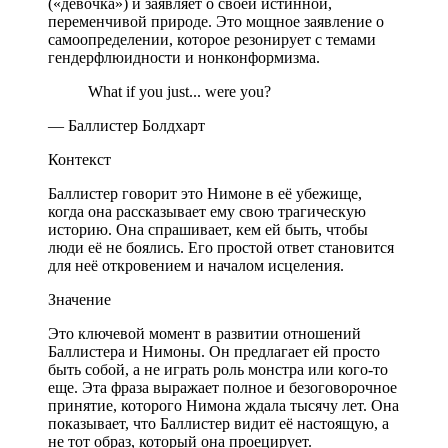
(«девочка») и заявляет о своей истинной,
переменчивой природе. Это мощное заявление о
самоопределении, которое резонирует с темами
гендерфлюидности и нонконформизма.
What if you just... were you?
— Баллистер Болдхарт
Контекст
Баллистер говорит это Нимоне в её убежище,
когда она рассказывает ему свою трагическую
историю. Она спрашивает, кем ей быть, чтобы
люди её не боялись. Его простой ответ становится
для неё откровением и началом исцеления.
Значение
Это ключевой момент в развитии отношений
Баллистера и Нимоны. Он предлагает ей просто
быть собой, а не играть роль монстра или кого-то
еще. Эта фраза выражает полное и безоговорочное
принятие, которого Нимона ждала тысячу лет. Она
показывает, что Баллистер видит её настоящую, а
не тот образ, который она проецирует.