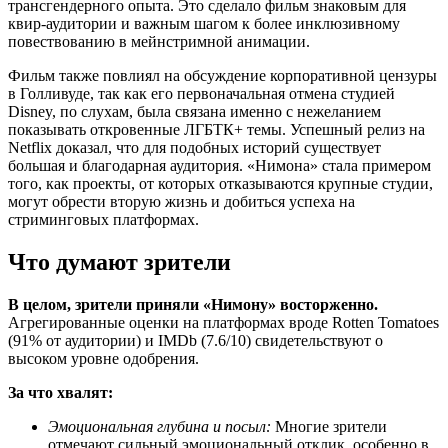
трансгендерного опыта. Это сделало фильм знаковым для
квир-аудитории и важным шагом к более инклюзивному
повествованию в мейнстримной анимации.
Фильм также повлиял на обсуждение корпоративной цензуры
в Голливуде, так как его первоначальная отмена студией
Disney, по слухам, была связана именно с нежеланием
показывать откровенные ЛГБТК+ темы. Успешный релиз на
Netflix доказал, что для подобных историй существует
большая и благодарная аудитория. «Нимона» стала примером
того, как проекты, от которых отказываются крупные студии,
могут обрести вторую жизнь и добиться успеха на
стриминговых платформах.
Что думают зрители
В целом, зрители приняли «Нимону» восторженно.
Агрегированные оценки на платформах вроде Rotten Tomatoes
(91% от аудитории) и IMDb (7.6/10) свидетельствуют о
высоком уровне одобрения.
За что хвалят:
Эмоциональная глубина и посыл:
Многие зрители
отмечают сильный эмоциональный отклик, особенно в