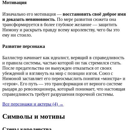
Мотивация
Изначально его мотивация —
восстановить своё доброе имя
и доказать невиновность
. По мере развития сюжета она
трансформируется в более глубокое желание — защитить
Нимону и раскрыть правду всему королевству, чего бы это
ему ни стоило.
Развитие персонажа
Баллистер начинает как идеалист, верящий в справедливость
и правила системы, частью которой он так стремился стать.
После предательства он вынужден отказаться от своих
убеждений и взглянуть на мир с позиции изгоя. Союз с
Нимоной заставляет его переосмыслить понятия «монстра» и
«героя». Его путь — это трансформация от верного системе
рыцаря до революционера, который понимает, что настоящая
справедливость требует разрушения порочной системы.
Все персонажи и актеры (4)
→
Символы и мотивы
Стены королевства