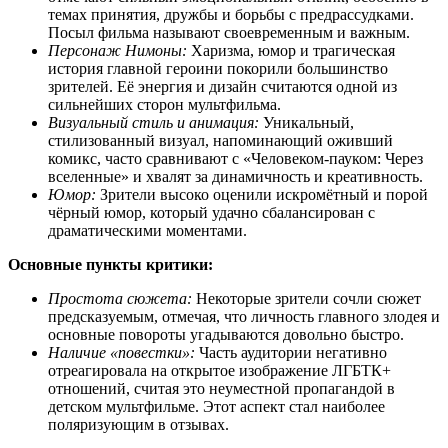
темах принятия, дружбы и борьбы с предрассудками.
Посыл фильма называют своевременным и важным.
Персонаж Нимоны:
Харизма, юмор и трагическая
история главной героини покорили большинство
зрителей. Её энергия и дизайн считаются одной из
сильнейших сторон мультфильма.
Визуальный стиль и анимация:
Уникальный,
стилизованный визуал, напоминающий оживший
комикс, часто сравнивают с «Человеком-пауком: Через
вселенные» и хвалят за динамичность и креативность.
Юмор:
Зрители высоко оценили искромётный и порой
чёрный юмор, который удачно сбалансирован с
драматическими моментами.
Основные пункты критики:
Простота сюжета:
Некоторые зрители сочли сюжет
предсказуемым, отмечая, что личность главного злодея и
основные повороты угадываются довольно быстро.
Наличие «повестки»:
Часть аудитории негативно
отреагировала на открытое изображение ЛГБТК+
отношений, считая это неуместной пропагандой в
детском мультфильме. Этот аспект стал наиболее
поляризующим в отзывах.