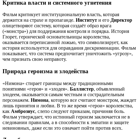
Критика власти и системного угнетения
Фильм критикует институциональную власть, которая
держится на страхе и пропаганде.
Институт
и его
Директор
олицетворяют систему, которая создаёт образ врага
(«монстра») для поддержания контроля и порядка. История
Глорет, героической основательницы королевства,
оказывается переписанной ложью, что символизирует, как
история используется для оправдания дискриминации. Фильм
показывает, что система предпочитает уничтожить «угрозу»,
чем признать свою неправоту.
Природа героизма и злодейства
«Нимона» стирает границы между традиционными
понятиями «героя» и «злодея».
Баллистер
, объявленный
злодеем, оказывается самым честным и сострадательным
персонажем.
Нимона
, которую все считают монстром, жаждет
лишь принятия и любви. В то же время «герои» королевства,
как
Амброзиус
, слепо следуют приказам, причиняя боль.
Фильм утверждает, что истинный героизм заключается не в
следовании правилам, а в способности к эмпатии и защите
невиновных, даже если это означает пойти против всех.