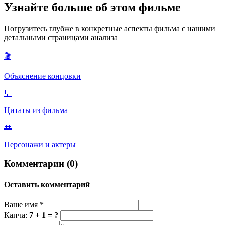
Главный смысл фильма заключается в критике предрассудков
Узнайте больше об этом фильме
две цели: остановить реформы королевы и избавиться от
и призыве к принятию тех, кто отличается от нас. Он
самого Баллистера.
показывает, как страх и невежество порождают ненависть и
Погрузитесь глубже в конкретные аспекты фильма с нашими
создают «монстров» из тех, кого просто не понимают. Фильм
детальными страницами анализа
утверждает, что настоящие герои — это те, кто способен на
сострадание и готов поставить под сомнение ложь, на которой
🎬
держится система.
Объяснение концовки
💬
Цитаты из фильма
👥
Персонажи и актеры
Комментарии (0)
Оставить комментарий
Ваше имя
*
Капча:
7 + 1 = ?