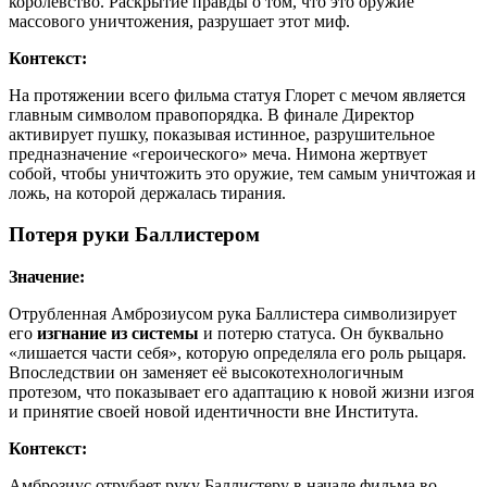
королевство. Раскрытие правды о том, что это оружие
массового уничтожения, разрушает этот миф.
Контекст:
На протяжении всего фильма статуя Глорет с мечом является
главным символом правопорядка. В финале Директор
активирует пушку, показывая истинное, разрушительное
предназначение «героического» меча. Нимона жертвует
собой, чтобы уничтожить это оружие, тем самым уничтожая и
ложь, на которой держалась тирания.
Потеря руки Баллистером
Значение:
Отрубленная Амброзиусом рука Баллистера символизирует
его
изгнание из системы
и потерю статуса. Он буквально
«лишается части себя», которую определяла его роль рыцаря.
Впоследствии он заменяет её высокотехнологичным
протезом, что показывает его адаптацию к новой жизни изгоя
и принятие своей новой идентичности вне Института.
Контекст:
Амброзиус отрубает руку Баллистеру в начале фильма во