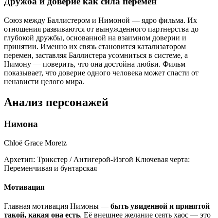
Дружба и доверие как сила перемен
Союз между Баллистером и Нимоной — ядро фильма. Их
отношения развиваются от вынужденного партнерства до
глубокой дружбы, основанной на взаимном доверии и
принятии. Именно их связь становится катализатором
перемен, заставляя Баллистера усомниться в системе, а
Нимону — поверить, что она достойна любви. Фильм
показывает, что доверие одного человека может спасти от
ненависти целого мира.
Анализ персонажей
Нимона
Chloë Grace Moretz
Архетип:
Трикстер / Антигерой-Изгой
Ключевая черта:
Переменчивая и бунтарская
Мотивация
Главная мотивация Нимоны —
быть увиденной и принятой
такой, какая она есть
. Её внешнее желание сеять хаос — это