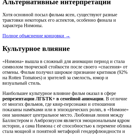
Альтернативные интерпретации
Хотя основной посыл фильма ясен, существуют разные
трактовки некоторых его аспектов, особенно финала и
характера Нимоны.
Полное объяснение концовки
→
Культурное влияние
«Нимона» вышла в сложный для анимации период и стала
символом творческой стойкости после своего «спасения» от
отмены. Фильм получил широкое признание критиков (92%
на Rotten Tomatoes) и зрителей за смелость, юмор и
визуальный стиль.
Наибольшее культурное влияние фильм оказал в сфере
репрезентации ЛГБТК+ в семейной анимации
. В отличие
от многих фильмов, где квир-персонажи и отношения
показаны намёками или в эпизодических ролях, в «Нимоне»
они занимают центральное место. Любовная линия между
Баллистером и Амброзиусом является эмоциональным ядром
истории, а сама Нимона с её способностью к перемене облика
стала мощной и понятной метафорой гендерфлюидности и