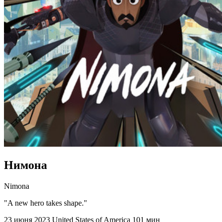
Нимона
Nimona
"A new hero takes shape."
23 июня 2023
United States of America
101 мин