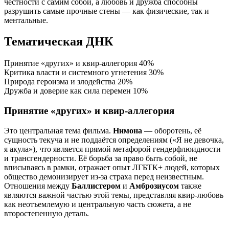
честности с самим собой, а любовь и дружба способны
разрушить самые прочные стены — как физические, так и
ментальные.
Тематическая ДНК
Принятие «других» и квир-аллегория
40%
Критика власти и системного угнетения
30%
Природа героизма и злодейства
20%
Дружба и доверие как сила перемен
10%
Принятие «других» и квир-аллегория
Это центральная тема фильма.
Нимона
— оборотень, её
сущность текуча и не поддаётся определениям («Я не девочка,
я акула»), что является прямой метафорой гендерфлюидности
и трансгендерности. Её борьба за право быть собой, не
вписываясь в рамки, отражает опыт ЛГБТК+ людей, которых
общество демонизирует из-за страха перед неизвестным.
Отношения между
Баллистером
и
Амброзиусом
также
являются важной частью этой темы, представляя квир-любовь
как неотъемлемую и центральную часть сюжета, а не
второстепенную деталь.