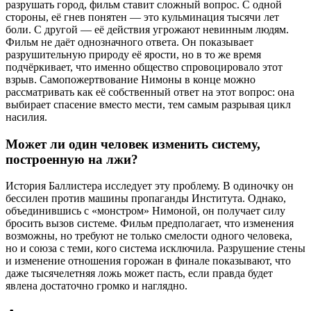
разрушать город, фильм ставит сложный вопрос. С одной
стороны, её гнев понятен — это кульминация тысячи лет
боли. С другой — её действия угрожают невинным людям.
Фильм не даёт однозначного ответа. Он показывает
разрушительную природу её ярости, но в то же время
подчёркивает, что именно общество спровоцировало этот
взрыв. Самопожертвование Нимоны в конце можно
рассматривать как её собственный ответ на этот вопрос: она
выбирает спасение вместо мести, тем самым разрывая цикл
насилия.
Может ли один человек изменить систему,
построенную на лжи?
История Баллистера исследует эту проблему. В одиночку он
бессилен против машины пропаганды Института. Однако,
объединившись с «монстром» Нимоной, он получает силу
бросить вызов системе. Фильм предполагает, что изменения
возможны, но требуют не только смелости одного человека,
но и союза с теми, кого система исключила. Разрушение стены
и изменение отношения горожан в финале показывают, что
даже тысячелетняя ложь может пасть, если правда будет
явлена достаточно громко и наглядно.