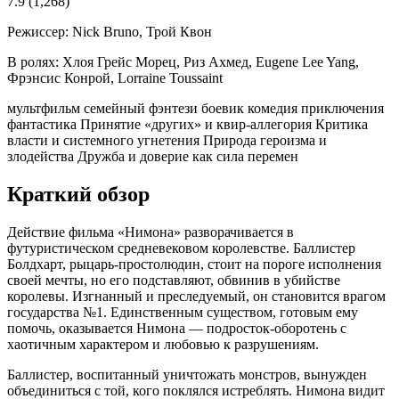
7.9
(1,268)
Режиссер:
Nick Bruno, Трой Квон
В ролях:
Хлоя Грейс Морец, Риз Ахмед, Eugene Lee Yang,
Фрэнсис Конрой, Lorraine Toussaint
мультфильм
семейный
фэнтези
боевик
комедия
приключения
фантастика
Принятие «других» и квир-аллегория
Критика
власти и системного угнетения
Природа героизма и
злодейства
Дружба и доверие как сила перемен
Краткий обзор
Действие фильма «Нимона» разворачивается в
футуристическом средневековом королевстве. Баллистер
Болдхарт, рыцарь-простолюдин, стоит на пороге исполнения
своей мечты, но его подставляют, обвинив в убийстве
королевы. Изгнанный и преследуемый, он становится врагом
государства №1. Единственным существом, готовым ему
помочь, оказывается Нимона — подросток-оборотень с
хаотичным характером и любовью к разрушениям.
Баллистер, воспитанный уничтожать монстров, вынужден
объединиться с той, кого поклялся истреблять. Нимона видит