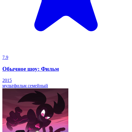
7.9
Обычное шоу: Фильм
2015
мультфильм
семейный