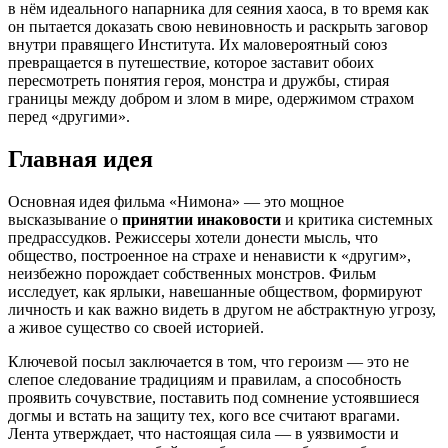
в нём идеального напарника для сеяния хаоса, в то время как
он пытается доказать свою невиновность и раскрыть заговор
внутри правящего Института. Их маловероятный союз
превращается в путешествие, которое заставит обоих
пересмотреть понятия героя, монстра и дружбы, стирая
границы между добром и злом в мире, одержимом страхом
перед «другими».
Главная идея
Основная идея фильма «Нимона» — это мощное
высказывание о
принятии инаковости
и критика системных
предрассудков. Режиссеры хотели донести мысль, что
общество, построенное на страхе и ненависти к «другим»,
неизбежно порождает собственных монстров. Фильм
исследует, как ярлыки, навешанные обществом, формируют
личность и как важно видеть в другом не абстрактную угрозу,
а живое существо со своей историей.
Ключевой посыл заключается в том, что героизм — это не
слепое следование традициям и правилам, а способность
проявить сочувствие, поставить под сомнение устоявшиеся
догмы и встать на защиту тех, кого все считают врагами.
Лента утверждает, что настоящая сила — в уязвимости и