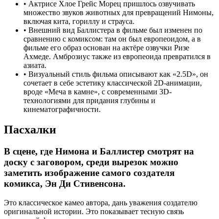
•
Актрисе Хлое Грейс Морец пришлось озвучивать
множество звуков животных для превращений Нимоны,
включая кита, гориллу и страуса.
•
Внешний вид Баллистера в фильме был изменен по
сравнению с комиксом: там он был европеоидом, а в
фильме его образ основан на актёре озвучки Ризе
Ахмеде. Амброзиус также из европеоида превратился в
азиата.
•
Визуальный стиль фильма описывают как «2.5D», он
сочетает в себе эстетику классической 2D-анимации,
вроде «Меча в камне», с современными 3D-
технологиями для придания глубины и
кинематографичности.
Пасхалки
В сцене, где Нимона и Баллистер смотрят на
доску с заговором, среди вырезок можно
заметить изображение самого создателя
комикса, Эн Ди Стивенсона.
Это классическое камео автора, дань уважения создателю
оригинальной истории. Это показывает тесную связь