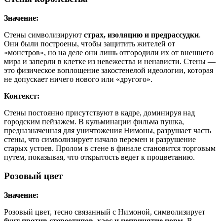
Значение:
Стены символизируют
страх, изоляцию и предрассудки
.
Они были построены, чтобы защитить жителей от
«монстров», но на деле они лишь отгородили их от внешнего
мира и заперли в клетке из невежества и ненависти. Стены —
это физическое воплощение закостенелой идеологии, которая
не допускает ничего нового или «другого».
Контекст:
Стены постоянно присутствуют в кадре, доминируя над
городским пейзажем. В кульминации фильма пушка,
предназначенная для уничтожения Нимоны, разрушает часть
стены, что символизирует начало перемен и разрушение
старых устоев. Пролом в стене в финале становится торговым
путем, показывая, что открытость ведет к процветанию.
Розовый цвет
Значение:
Розовый цвет, тесно связанный с Нимоной, символизирует
бунт против стереотипов, хаос и непринятие норм
. В