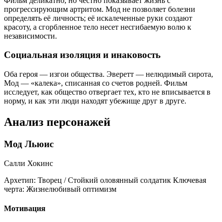
Фильм деликатно, но честно показывает жизнь с
прогрессирующим артритом. Мод не позволяет болезни
определять её личность; её искалеченные руки создают
красоту, а сгорбленное тело несет несгибаемую волю к
независимости.
Социальная изоляция и инаковость
Оба героя — изгои общества. Эверетт — нелюдимый сирота,
Мод — «калека», списанная со счетов родней. Фильм
исследует, как общество отвергает тех, кто не вписывается в
норму, и как эти люди находят убежище друг в друге.
Анализ персонажей
Мод Льюис
Салли Хокинс
Архетип:
Творец / Стойкий оловянный солдатик
Ключевая
черта:
Жизнелюбивый оптимизм
Мотивация