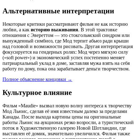
Альтернативные интерпретации
Некоторые критики рассматривают фильм не как историю
любви, а как
историю выживания
. В этой трактовке
отношения с Эвереттом — это стокгольмский синдром или
вынужденный симбиоз, где Мод терпит абьюз ради крыши
над головой и возможности рисовать. Другая интерпретация
фокусируется на гендерных ролях: Мод через мягкую силу
(«soft power») и экономический успех постепенно меняет
патриархальный уклад в доме, заставляя мужа взять на себя
работу по дому, пока она зарабатывает деньги творчеством.
Полное объяснение концовки
→
Культурное влияние
Фильм «Maudie» вызвал новую волну интереса к творчеству
Мод Льюис, сделав её имя известным далеко за пределами
Канады. После выхода картины цены на оригинальные
работы Льюис на аукционах резко возросли, а туристический
поток в Художественную галерею Новой Шотландии, где
выставлен её домик, значительно увеличился. Фильм также