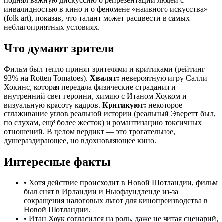
поднял важную дискуссию о репрезентации людей с
инвалидностью в кино и о феномене «наивного искусства»
(folk art), показав, что талант может расцвести в самых
неблагоприятных условиях.
Что думают зрители
Фильм был тепло принят зрителями и критиками (рейтинг
93% на Rotten Tomatoes).
Хвалят:
невероятную игру Салли
Хокинс, которая передала физические страдания и
внутренний свет героини, химию с Итаном Хоуком и
визуальную красоту кадров.
Критикуют:
некоторое
сглаживание углов реальной истории (реальный Эверетт был,
по слухам, ещё более жесток) и романтизацию токсичных
отношений. В целом вердикт — это трогательное,
душераздирающее, но вдохновляющее кино.
Интересные факты
•
Хотя действие происходит в Новой Шотландии, фильм
был снят в Ирландии и Ньюфаундленде из-за
сокращения налоговых льгот для кинопроизводства в
Новой Шотландии.
•
Итан Хоук согласился на роль, даже не читая сценарий,