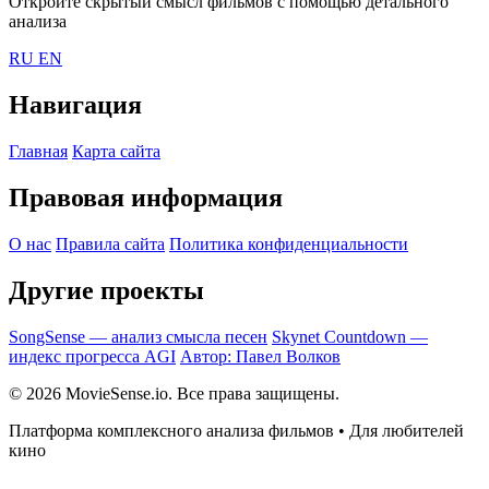
Откройте скрытый смысл фильмов с помощью детального
анализа
RU
EN
Навигация
Главная
Карта сайта
Правовая информация
О нас
Правила сайта
Политика конфиденциальности
Другие проекты
SongSense — анализ смысла песен
Skynet Countdown —
индекс прогресса AGI
Автор: Павел Волков
© 2026 MovieSense.io. Все права защищены.
Платформа комплексного анализа фильмов • Для любителей
кино