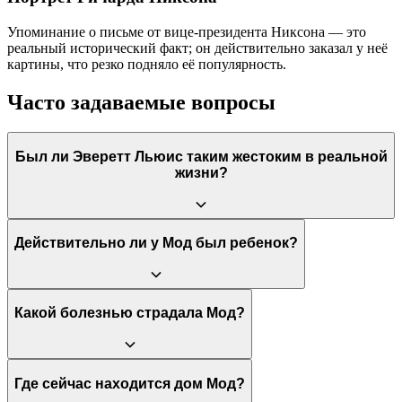
Упоминание о письме от вице-президента Никсона — это
реальный исторический факт; он действительно заказал у неё
картины, что резко подняло её популярность.
Часто задаваемые вопросы
Был ли Эверетт Льюис таким жестоким в реальной
жизни?
Да, и даже хуже. Биографы утверждают, что реальный Эверетт
Действительно ли у Мод был ребенок?
был более тираничным и контролировал все деньги Мод, не
давая ей тратить их на себя. Фильм несколько смягчил его
образ, показав развитие привязанности.
Да, до встречи с Эвереттом Мод родила внебрачную дочь
Какой болезнью страдала Мод?
Кэтрин. Как и в фильме, ей сказали, что ребенок умер или
родился с дефектами, но на самом деле девочку отдали на
усыновление. В реальности Мод так и не воссоединилась с
дочерью.
Мод страдала от ювенильного ревматоидного артрита,
Где сейчас находится дом Мод?
который с годами сильно деформировал её суставы и тело,