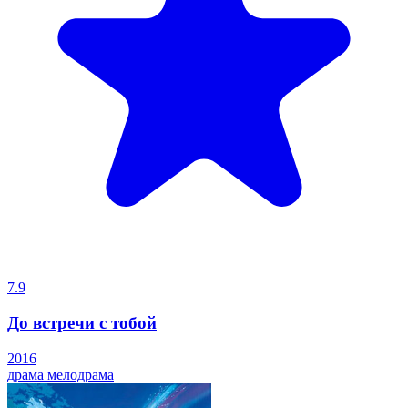
7.9
До встречи с тобой
2016
драма
мелодрама