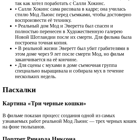
так как хотел поработать с Салли Хокинс.
•
Салли Хокинс сама рисовала в кадре; она училась
стилю Мод Льюис перед съемками, чтобы достоверно
воспроизвести её технику.
•
Реальный дом Мод и Эверетта был спасен и
полностью перенесен в Художественную галерею
Новой Шотландии после их смерти. Для фильма была
построена точная копия.
•
В реальной жизни Эверетт был убит грабителями в
этом доме через 9 лет после смерти Мод, но фильм
заканчивается на её кончине.
•
Для сцены с мухами в доме съемочная группа
специально выращивала и собирала мух в течение
нескольких недель.
Пасхалки
Картина «Три черные кошки»
В фильме показан процесс создания одной из самых
узнаваемых работ реальной Мод Льюис — трех черных кошек
на фоне тюльпанов.
Портрет Ричарда Никсона