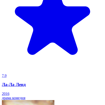
7.9
Ла-Ла Ленд
2016
драма
комедия