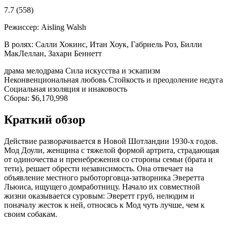
7.7
(558)
Режиссер:
Aisling Walsh
В ролях:
Салли Хокинс, Итан Хоук, Габриель Роз, Билли
МакЛеллан, Захари Беннетт
драма
мелодрама
Сила искусства и эскапизм
Неконвенциональная любовь
Стойкость и преодоление недуга
Социальная изоляция и инаковость
Сборы:
$6,170,998
Краткий обзор
Действие разворачивается в Новой Шотландии 1930-х годов.
Мод Доули, женщина с тяжелой формой артрита, страдающая
от одиночества и пренебрежения со стороны семьи (брата и
тети), решает обрести независимость. Она отвечает на
объявление местного рыботорговца-затворника Эверетта
Льюиса, ищущего домработницу. Начало их совместной
жизни оказывается суровым: Эверетт груб, нелюдим и
поначалу жесток к ней, относясь к Мод чуть лучше, чем к
своим собакам.