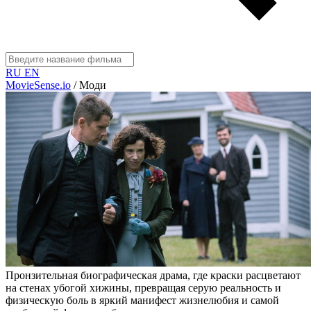
RU
EN
MovieSense.io
/
Моди
Пронзительная биографическая драма, где краски расцветают
на стенах убогой хижины, превращая серую реальность и
физическую боль в яркий манифест жизнелюбия и самой