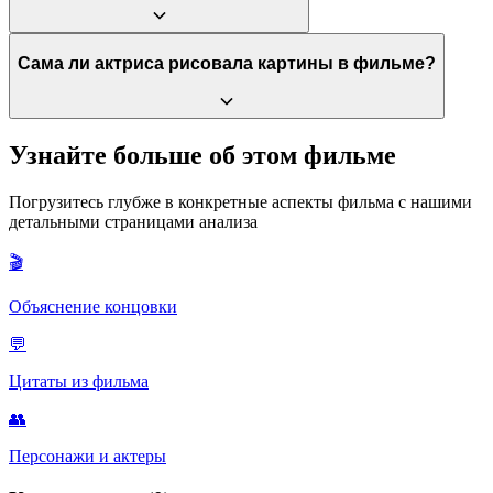
принося постоянную боль и ограничивая подвижность.
Оригинальный расписанный дом был спасен,
Сама ли актриса рисовала картины в фильме?
отреставрирован и сейчас выставлен как постоянная
экспозиция внутри Художественной галереи Новой
Шотландии в Галифаксе.
Да, Салли Хокинс, будучи сама художницей, научилась
Узнайте больше об этом фильме
копировать стиль Мод Льюис и рисовала в кадре
самостоятельно, чтобы передать физику процесса.
Погрузитесь глубже в конкретные аспекты фильма с нашими
детальными страницами анализа
🎬
Объяснение концовки
💬
Цитаты из фильма
👥
Персонажи и актеры