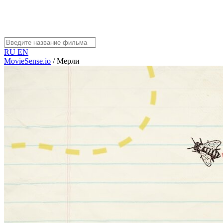
RU
EN
MovieSense.io
/
Мерли