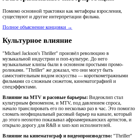
Помимо основной трактовки как метафоры взросления,
существуют и другие интерпретации фильма.
Полное объяснение концовки
→
Культурное влияние
"Michael Jackson's Thriller" произвёл революцию в
музыкальной индустрии и поп-культуре. До него
музыкальные клипы были в основном простыми промо-
роликами. "Thriller" же доказал, что они могут быть
самостоятельным видом искусства — короткометражными
фильмами со сложным сюжетом, кинематографией и
спецэффектами.
Влияние на MTV и расовые барьеры:
Видеоклип стал
культурным феноменом, и MTV, под давлением спроса,
начало транслировать его по несколько раз в час. Это помогло
сломать неофициальный расовый барьер на канале, который
до этого неохотно показывал афроамериканских артистов, и
открыло дорогу для R&B и хип-хоп исполнителей.
Влияние на кинематограф и видеопроизводство:
"Thriller"