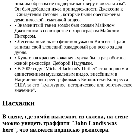
никоим образом не поддерживает веру в оккультизм".
Он был добавлен из-за принадлежности Джексона к
"Свидетелям Иеговы", которые были обеспокоены
демонической тематикой видео.
•
Знаменитый танец зомби был создан Майклом
Джексоном в соавторстве с хореографом Майклом
Питерсом.
•
Легендарный актёр фильмов ужасов Винсент Прайс
записал свой зловещий закадровый рэп всего за два
дубля.
•
Культовая красная кожаная куртка была разработана
женой режиссёра, Деборой Нэдулмэн.
•
В 2009 году "Michael Jackson's Thriller" стал первым и
единственным музыкальным видео, внесённым в
Национальный реестр фильмов Библиотеки Конгресса
США за его "культурное, историческое или эстетическое
значение".
Пасхалки
В сцене, где зомби вылезают из склепа, на стене
можно увидеть граффити "John Landis was
here", что является подписью режиссёра.