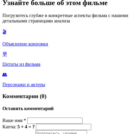
Это сообщение, в котором говорится, что фильм не
Узнайте больше об этом фильме
поддерживает веру в оккультизм, было добавлено по
настоянию религиозной организации "Свидетели Иеговы", к
Погрузитесь глубже в конкретные аспекты фильма с нашими
которой тогда принадлежал Джексон. Они были обеспокоены
детальными страницами анализа
демонической тематикой, и дисклеймер должен был
успокоить их и верующую часть аудитории.
🎬
Объяснение концовки
💬
Цитаты из фильма
👥
Персонажи и актеры
Комментарии (0)
Оставить комментарий
Ваше имя
*
Капча:
5 × 4 = ?