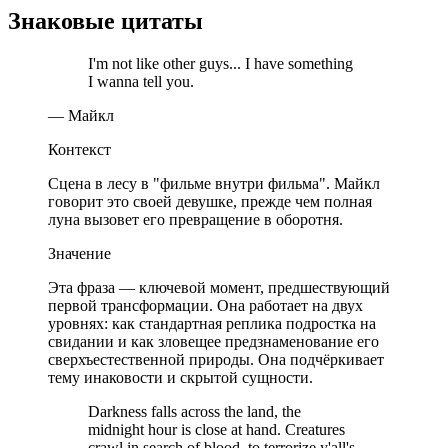
Знаковые цитаты
I'm not like other guys... I have something
I wanna tell you.
— Майкл
Контекст
Сцена в лесу в "фильме внутри фильма". Майкл
говорит это своей девушке, прежде чем полная
луна вызовет его превращение в оборотня.
Значение
Эта фраза — ключевой момент, предшествующий
первой трансформации. Она работает на двух
уровнях: как стандартная реплика подростка на
свидании и как зловещее предзнаменование его
сверхъестественной природы. Она подчёркивает
тему инаковости и скрытой сущности.
Darkness falls across the land, the
midnight hour is close at hand. Creatures
crawl in search of blood, to terrorize y'all's