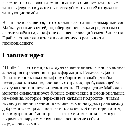
в зомби и возглавляет армию нежити в ставшем культовым
танце. Девушка в ужасе пытается убежать, но её окружают
танцующие зомби.
В финале выясняется, что это был всего лишь кошмарный сон.
Майкл успокаивает её, но, обернувшись к камере, его глаза
светятся жёлтым, а на фоне слышен зловещий смех Винсента
Прайса, оставляя зрителя в сомнениях о реальности
произошедшего.
Главная идея
"Thriller" — это не просто музыкальное видео, а многослойная
аллегория взросления и трансформации. Режиссёр Джон
Лэндис использовал метафору оборотня и зомби, чтобы
исследовать темы подростковых страхов, пробуждающейся
сексуальности и потери невинности. Превращение Майкла в
монстра символизирует бурные физические и эмоциональные
изменения, которые переживает каждый подросток. Фильм
исследует двойственность человеческой натуры, грань между
добром и злом, реальностью и иллюзией. Это история о том,
как внутренние "монстры" — страхи и желания — могут
вырваться наружу, меняя наше восприятие себя и
окружающего мира.