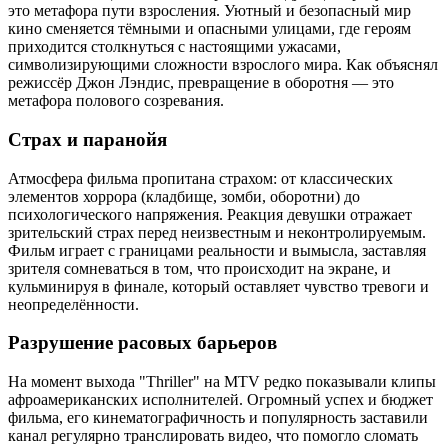
это метафора пути взросления. Уютный и безопасный мир
кино сменяется тёмными и опасными улицами, где героям
приходится столкнуться с настоящими ужасами,
символизирующими сложности взрослого мира. Как объяснял
режиссёр Джон Лэндис, превращение в оборотня — это
метафора полового созревания.
Страх и паранойя
Атмосфера фильма пропитана страхом: от классических
элементов хоррора (кладбище, зомби, оборотни) до
психологического напряжения. Реакция девушки отражает
зрительский страх перед неизвестным и неконтролируемым.
Фильм играет с границами реальности и вымысла, заставляя
зрителя сомневаться в том, что происходит на экране, и
кульминируя в финале, который оставляет чувство тревоги и
неопределённости.
Разрушение расовых барьеров
На момент выхода "Thriller" на MTV редко показывали клипы
афроамериканских исполнителей. Огромный успех и бюджет
фильма, его кинематографичность и популярность заставили
канал регулярно транслировать видео, что помогло сломать