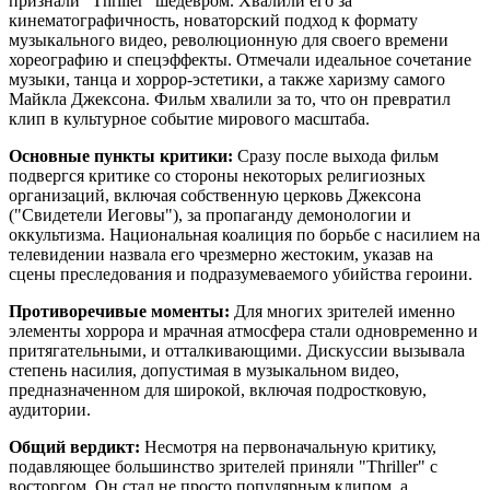
признали "Thriller" шедевром. Хвалили его за
кинематографичность, новаторский подход к формату
музыкального видео, революционную для своего времени
хореографию и спецэффекты. Отмечали идеальное сочетание
музыки, танца и хоррор-эстетики, а также харизму самого
Майкла Джексона. Фильм хвалили за то, что он превратил
клип в культурное событие мирового масштаба.
Основные пункты критики:
Сразу после выхода фильм
подвергся критике со стороны некоторых религиозных
организаций, включая собственную церковь Джексона
("Свидетели Иеговы"), за пропаганду демонологии и
оккультизма. Национальная коалиция по борьбе с насилием на
телевидении назвала его чрезмерно жестоким, указав на
сцены преследования и подразумеваемого убийства героини.
Противоречивые моменты:
Для многих зрителей именно
элементы хоррора и мрачная атмосфера стали одновременно и
притягательными, и отталкивающими. Дискуссии вызывала
степень насилия, допустимая в музыкальном видео,
предназначенном для широкой, включая подростковую,
аудитории.
Общий вердикт:
Несмотря на первоначальную критику,
подавляющее большинство зрителей приняли "Thriller" с
восторгом. Он стал не просто популярным клипом, а