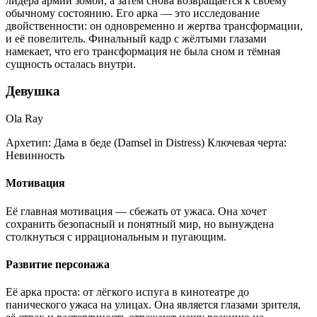
лидера армии зомби, а затем снова возвращается к своему
обычному состоянию. Его арка — это исследование
двойственности: он одновременно и жертва трансформации,
и её повелитель. Финальный кадр с жёлтыми глазами
намекает, что его трансформация не была сном и тёмная
сущность осталась внутри.
Девушка
Ola Ray
Архетип:
Дама в беде (Damsel in Distress)
Ключевая черта:
Невинность
Мотивация
Её главная мотивация — сбежать от ужаса. Она хочет
сохранить безопасный и понятный мир, но вынуждена
столкнуться с иррациональным и пугающим.
Развитие персонажа
Её арка проста: от лёгкого испуга в кинотеатре до
панического ужаса на улицах. Она является глазами зрителя,