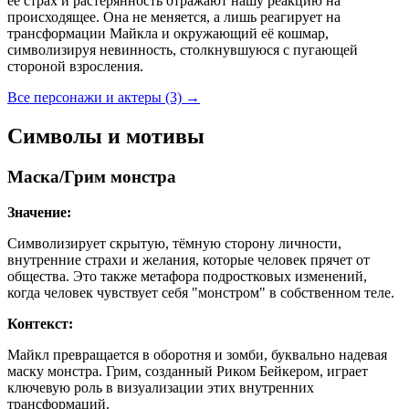
её страх и растерянность отражают нашу реакцию на
происходящее. Она не меняется, а лишь реагирует на
трансформации Майкла и окружающий её кошмар,
символизируя невинность, столкнувшуюся с пугающей
стороной взросления.
Все персонажи и актеры (3)
→
Символы и мотивы
Маска/Грим монстра
Значение:
Символизирует скрытую, тёмную сторону личности,
внутренние страхи и желания, которые человек прячет от
общества. Это также метафора подростковых изменений,
когда человек чувствует себя "монстром" в собственном теле.
Контекст:
Майкл превращается в оборотня и зомби, буквально надевая
маску монстра. Грим, созданный Риком Бейкером, играет
ключевую роль в визуализации этих внутренних
трансформаций.