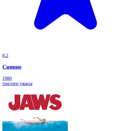
8.2
Сияние
1980
триллер
ужасы