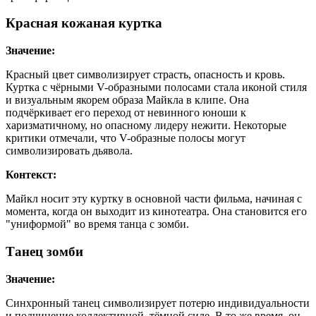
Красная кожаная куртка
Значение:
Красный цвет символизирует страсть, опасность и кровь.
Куртка с чёрными V-образными полосами стала иконой стиля
и визуальным якорем образа Майкла в клипе. Она
подчёркивает его переход от невинного юноши к
харизматичному, но опасному лидеру нежити. Некоторые
критики отмечали, что V-образные полосы могут
символизировать дьявола.
Контекст:
Майкл носит эту куртку в основной части фильма, начиная с
момента, когда он выходит из кинотеатра. Она становится его
"униформой" во время танца с зомби.
Танец зомби
Значение:
Синхронный танец символизирует потерю индивидуальности
и подчинение коллективной, тёмной силе. В то же время, он