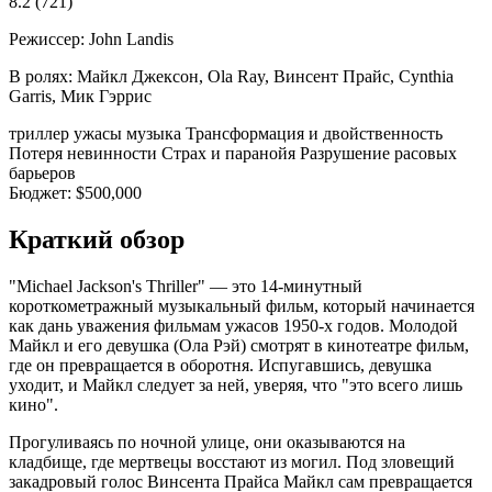
8.2
(721)
Режиссер:
John Landis
В ролях:
Майкл Джексон, Ola Ray, Винсент Прайс, Cynthia
Garris, Мик Гэррис
триллер
ужасы
музыка
Трансформация и двойственность
Потеря невинности
Страх и паранойя
Разрушение расовых
барьеров
Бюджет:
$500,000
Краткий обзор
"Michael Jackson's Thriller" — это 14-минутный
короткометражный музыкальный фильм, который начинается
как дань уважения фильмам ужасов 1950-х годов. Молодой
Майкл и его девушка (Ола Рэй) смотрят в кинотеатре фильм,
где он превращается в оборотня. Испугавшись, девушка
уходит, и Майкл следует за ней, уверяя, что "это всего лишь
кино".
Прогуливаясь по ночной улице, они оказываются на
кладбище, где мертвецы восстают из могил. Под зловещий
закадровый голос Винсента Прайса Майкл сам превращается