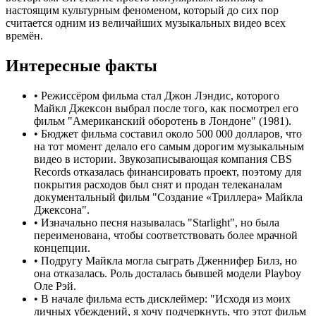
настоящим культурным феноменом, который до сих пор
считается одним из величайших музыкальных видео всех
времён.
Интересные факты
•
Режиссёром фильма стал Джон Лэндис, которого
Майкл Джексон выбрал после того, как посмотрел его
фильм "Американский оборотень в Лондоне" (1981).
•
Бюджет фильма составил около 500 000 долларов, что
на тот момент делало его самым дорогим музыкальным
видео в истории. Звукозаписывающая компания CBS
Records отказалась финансировать проект, поэтому для
покрытия расходов был снят и продан телеканалам
документальный фильм "Создание «Триллера» Майкла
Джексона".
•
Изначально песня называлась "Starlight", но была
переименована, чтобы соответствовать более мрачной
концепции.
•
Подругу Майкла могла сыграть Дженнифер Билз, но
она отказалась. Роль досталась бывшей модели Playboy
Оле Рэй.
•
В начале фильма есть дисклеймер: "Исходя из моих
личных убеждений, я хочу подчеркнуть, что этот фильм