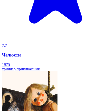
7.7
Челюсти
1975
триллер
приключения