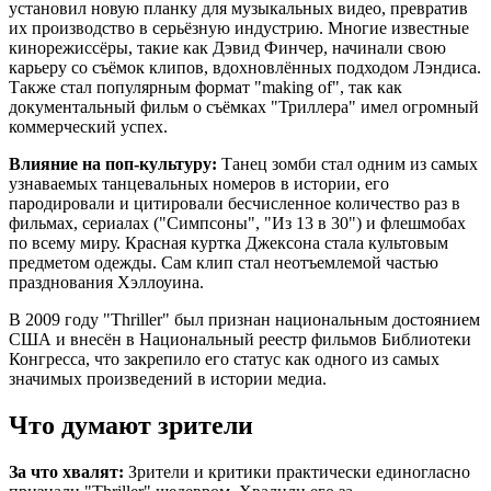
установил новую планку для музыкальных видео, превратив
их производство в серьёзную индустрию. Многие известные
кинорежиссёры, такие как Дэвид Финчер, начинали свою
карьеру со съёмок клипов, вдохновлённых подходом Лэндиса.
Также стал популярным формат "making of", так как
документальный фильм о съёмках "Триллера" имел огромный
коммерческий успех.
Влияние на поп-культуру:
Танец зомби стал одним из самых
узнаваемых танцевальных номеров в истории, его
пародировали и цитировали бесчисленное количество раз в
фильмах, сериалах ("Симпсоны", "Из 13 в 30") и флешмобах
по всему миру. Красная куртка Джексона стала культовым
предметом одежды. Сам клип стал неотъемлемой частью
празднования Хэллоуина.
В 2009 году "Thriller" был признан национальным достоянием
США и внесён в Национальный реестр фильмов Библиотеки
Конгресса, что закрепило его статус как одного из самых
значимых произведений в истории медиа.
Что думают зрители
За что хвалят:
Зрители и критики практически единогласно