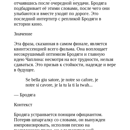
отчаявшись после очередной неудачи. Бродяга
подбадривает её этими словами, после чего они
улыбаются и вместе уходят по дороге. Это
последний интертитр с репликой Бродяги в
истории кино.
Значение
Эта фраза, сказанная в самом финале, является
квинтэссенцией всего фильма. Она воплощает
несокрушимый оптимизм Бродяги и главную
идею Чаплина: несмотря на все трудности, нельзя
сдаваться. Это призыв к стойкости, надежде и вере
в будущее.
Se bella giu satore, je notre so cafore, je
notre si cavore, je la tu la ti la twah...
— Бродяга
Контекст
Бродяга устраивается поющим официантом.
Потеряв шпаргалку со словами, он вынужден
импровизировать, исполняя песню на