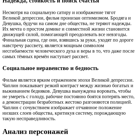
Надежда, стойкость и поиск счастья
Несмотря на социальную сатиру и изображение тягот
Великой депрессии, фильм пронизан оптимизмом. Бродяга и
Девушка, будучи на самом дне общества, не теряют надежды.
Их мечта о простом домике и совместной жизни становится
движущей силой, помогающей преодолевать все невзгоды.
Финальная сцена, где они, взявшись за руки, уходят по дороге
навстречу рассвету, является мощным символом
несгибаемости человеческого духа и веры в то, что даже после
самых тёмных времён наступает рассвет.
Социальное неравенство и бедность
Фильм является ярким отражением эпохи Великой депрессии.
Чаплин показывает резкий контраст между жизнью богатых и
выживанием бедняков. Девушка вынуждена воровать, чтобы
не умереть с голоду, рабочие постоянно боятся потерять место,
а демонстрации безработных жестоко разгоняются полицией.
Чаплин с сочувствием изображает отчаянное положение
низших слоев общества, критикуя систему, порождающую
такую несправедливость.
Анализ персонажей