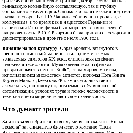
зрителями и большинством критиков, которые отмечали как
гениальную комедийную составляющую, так и глубину
социального комментария. Однако его политический подтекст
вызвал и споры. В США Чаплина обвиняли в пропаганде
коммунизма, в то время как в нацистской Германии и
фашистской Италии фильм был запрещён за свою "левую"
направленность. В СССР картина была принята с восторгом и
демонстрировалась в прокате с июля 1936 года.
Влияние на поп-культуру:
Образ Бродяги, затянутого в
шестерни гигантской машины, стал одним из самых
узнаваемых символов XX века, олицетворяя конфликт
человека и технологии. Музыкальная тема из фильма,
превратившаяся в песню "Smile", стала мировым хитом,
исполнявшимся множеством артистов, включая Нэта Кинга
Коула и Майкла Джексона. Фильм и сегодня остается
актуальным, поскольку поднимаемые в нём вопросы об
автоматизации, условиях труда и поиске человечности в
технологичном мире не теряют своей значимости.
Что думают зрители
За что хвалят:
Зрители по всему миру восхваляют "Новые
времена" за гениальную физическую комедию Чарли
Чаплина, которая остаётся смешной и по сей день. Многие