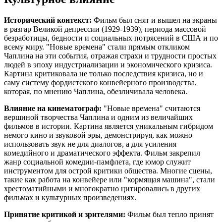
Исторический контекст:
Фильм был снят и вышел на экраны
в разгар Великой депрессии (1929-1939), периода массовой
безработицы, бедности и социальных потрясений в США и по
всему миру. "Новые времена" стали прямым откликом
Чаплина на эти события, отражая страхи и трудности простых
людей в эпоху индустриализации и экономического кризиса.
Картина критиковала не только последствия кризиса, но и
саму систему фордистского конвейерного производства,
которая, по мнению Чаплина, обезличивала человека.
Влияние на кинематограф:
"Новые времена" считаются
вершиной творчества Чаплина и одним из величайших
фильмов в истории. Картина является уникальным гибридом
немого кино и звуковой эры, демонстрируя, как можно
использовать звук не для диалогов, а для усиления
комедийного и драматического эффекта. Фильм закрепил
жанр социальной комедии-памфлета, где юмор служит
инструментом для острой критики общества. Многие сцены,
такие как работа на конвейере или "кормящая машина", стали
хрестоматийными и многократно цитировались в других
фильмах и культурных произведениях.
Принятие критикой и зрителями:
Фильм был тепло принят