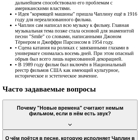
дальнейшем способствовало его проблемам с
американскими властями.
•
Идея "кормящей машины" пришла Чаплину ещё в 1916
году для нереализованного фильма.
•
Чаплин сам написал всю музыку к фильму. Главная
музыкальная тема позже стала основой для знаменитой
песни "Smile" со словами, написанными Джоном
Тёрнером и Джеффри Парсонсом в 1954 году.
•
Сцена катания на роликах с завязанными глазами в
универмаге снималась восемь дней. При этом опасный
обрыв был всего лишь нарисованной декорацией.
•
В 1989 году фильм был включён в Национальный
реестр фильмов США как имеющий культурное,
историческое и эстетическое значение.
Часто задаваемые вопросы
Почему "Новые времена" считают немым
фильмом, если в нём есть звук?
"Новые времена" называют последним немым фильмом
О чём поётся в песне, которую исполняет Чаплин в