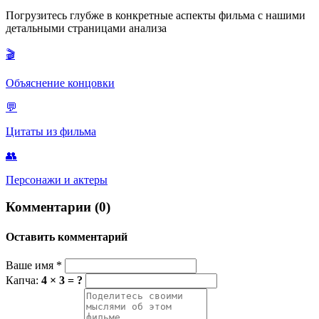
утверждение, что счастье — это сам путь и способность
эксплуатации рабочих и тягот Великой депрессии в США
продолжать идти вперёд вопреки всему.
Погрузитесь глубже в конкретные аспекты фильма с нашими
полностью соответствовало советской идеологии. Премьера в
детальными страницами анализа
СССР состоялась уже в июле 1936 года, всего через несколько
месяцев после мировой премьеры.
🎬
Объяснение концовки
💬
Цитаты из фильма
👥
Персонажи и актеры
Комментарии (0)
Оставить комментарий
Ваше имя
*
Капча:
4 × 3 = ?