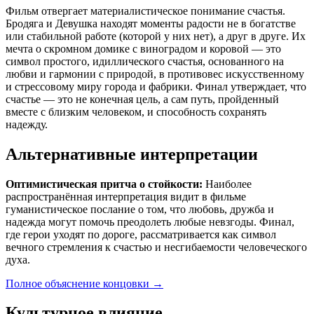
Фильм отвергает материалистическое понимание счастья.
Бродяга и Девушка находят моменты радости не в богатстве
или стабильной работе (которой у них нет), а друг в друге. Их
мечта о скромном домике с виноградом и коровой — это
символ простого, идиллического счастья, основанного на
любви и гармонии с природой, в противовес искусственному
и стрессовому миру города и фабрики. Финал утверждает, что
счастье — это не конечная цель, а сам путь, пройденный
вместе с близким человеком, и способность сохранять
надежду.
Альтернативные интерпретации
Оптимистическая притча о стойкости:
Наиболее
распространённая интерпретация видит в фильме
гуманистическое послание о том, что любовь, дружба и
надежда могут помочь преодолеть любые невзгоды. Финал,
где герои уходят по дороге, рассматривается как символ
вечного стремления к счастью и несгибаемости человеческого
духа.
Полное объяснение концовки
→
Культурное влияние