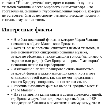
считают "Новые времена" шедевром и одним из лучших
фильмов Чаплина и всего мирового кинематографа. Это
трогательная, смешная и глубокомысленная картина, которая
не устаревает благодаря своему гуманистическому посылу и
гениальному исполнению.
Интересные факты
•
Это был последний фильм, в котором Чарли Чаплин
появился в образе Маленького Бродяги.
•
Хотя "Новые времена" считаются немым фильмом, в
нём используется синхронизированная музыка,
звуковые эффекты, а также слышны голоса (например, с
экранов или радио). Сам Бродяга впервые "заговорил",
исполнив песню на тарабарщине.
•
Изначально Чаплин планировал снять полностью
звуковой фильм и даже написал диалоги, но в итоге
отказался от этой идеи, так как не мог представить
своего Бродягу говорящим на понятном языке.
•
Рабочим названием фильма было "Народные массы"
("The Masses").
•
Из-за сатиры на капитализм и сцены с демонстрацией,
где Бродяга случайно поднимает красный флаг, ФБР
заподозрило Чаплина в симпатиях к коммунизму, что в