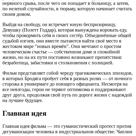
нервного срыва, после чего он попадает в больницу, а затем,
по нелепой случайности, в тюрьму, которую начинает считать
своим домом.
Выйдя на свободу, он встречает юную беспризорницу,
Девушку (Полетт Годдар), которая вынуждена воровать еду,
чтобы прокормить себя и своих сестёр. Объединённые общей
судьбой изгоев, они вместе пытаются найти своё место в
жестоком мире "новых времён". Они мечтают о простом
человеческом счастье — собственном доме и спокойной
жизни, но на их пути постоянно возникают препятствия:
безработица, забастовки и столкновения с полицией.
Фильм представляет собой череду трагикомических эпизодов,
в которых Бродяга пробует себя в разных ролях — от ночного
сторожа в универмаге до поющего официанта. Несмотря на
все невзгоды, герои не теряют оптимизма и поддерживают
друг друга, продолжая свой путь по дороге жизни с надеждой
на лучшее будущее.
Главная идея
Главная идея фильма — это гуманистический протест против
дегуманизации человека в индустриальном обществе. Чаплин