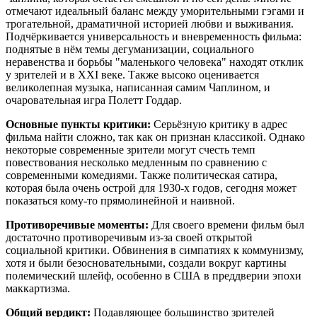
отмечают идеальный баланс между уморительными гэгами и
трогательной, драматичной историей любви и выживания.
Подчёркивается универсальность и вневременность фильма:
поднятые в нём темы дегуманизации, социального
неравенства и борьбы "маленького человека" находят отклик
у зрителей и в XXI веке. Также высоко оценивается
великолепная музыка, написанная самим Чаплином, и
очаровательная игра Полетт Годдар.
Основные пункты критики:
Серьёзную критику в адрес
фильма найти сложно, так как он признан классикой. Однако
некоторые современные зрители могут счесть темп
повествования несколько медленным по сравнению с
современными комедиями. Также политическая сатира,
которая была очень острой для 1930-х годов, сегодня может
показаться кому-то прямолинейной и наивной.
Противоречивые моменты:
Для своего времени фильм был
достаточно противоречивым из-за своей открытой
социальной критики. Обвинения в симпатиях к коммунизму,
хотя и были безосновательными, создали вокруг картины
полемический шлейф, особенно в США в преддверии эпохи
маккартизма.
Общий вердикт:
Подавляющее большинство зрителей