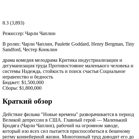
8.3
(3,893)
Режиссер:
Чарли Чаплин
В ролях:
Чарли Чаплин, Paulette Goddard, Henry Bergman, Tiny
Sandford, Честер Конклин
драма
комедия
мелодрама
Критика индустриализации и
дегуманизация труда
Противостояние маленького человека и
системы
Надежда, стойкость и поиск счастья
Социальное
неравенство и бедность
Бюджет:
$1,500,000
Сборы:
$1,800,000
Краткий обзор
Действие фильма "Новые времена" разворачивается в период
Великой депрессии в США. Главный герой — Маленький
Бродяга (Чарли Чаплин), рабочий на огромном заводе,
который изо всех сил пытается приспособиться к бешеному
ритму конвейерной жизни. Монотонный труд доводит его до