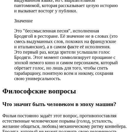
выдуманном языке, но с выразительной
пантомимой, которая рассказывает целую историю
и вызывает восторг у публики.
Значение
Это "бессмысленная песня", исполненная
Бродягой в ресторане. Её значение не в словах (это
смесь выдуманных слов, похожих на французские
и итальянские), а в самом факте её исполнения.
Это первый раз, когда зрители услышали голос
Бродяги. Этот момент символизирует прощание с
эпохой немого кино и самим персонажем, который
обретает голос, но лишь для того, чтобы спеть
тарабарщину, понятную всем и никому, сохраняя
свою универсальность.
Философские вопросы
Что значит быть человеком в эпоху машин?
Фильм постоянно задаёт этот вопрос, противопоставляя
естественные человеческие порывы (голод, усталость,
желание общаться, любовь) механическому ритму конвейера.
Бродяга, который не может подавить свою человечность,