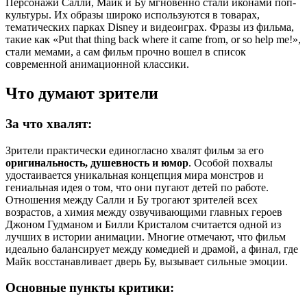
Персонажи Салли, Майк и Бу мгновенно стали иконами поп-
культуры. Их образы широко используются в товарах,
тематических парках Disney и видеоиграх. Фразы из фильма,
такие как «Put that thing back where it came from, or so help me!»,
стали мемами, а сам фильм прочно вошел в список
современной анимационной классики.
Что думают зрители
За что хвалят:
Зрители практически единогласно хвалят фильм за его
оригинальность, душевность и юмор
. Особой похвалы
удостаивается уникальная концепция мира монстров и
гениальная идея о том, что они пугают детей по работе.
Отношения между Салли и Бу трогают зрителей всех
возрастов, а химия между озвучивающими главных героев
Джоном Гудманом и Билли Кристалом считается одной из
лучших в истории анимации. Многие отмечают, что фильм
идеально балансирует между комедией и драмой, а финал, где
Майк восстанавливает дверь Бу, вызывает сильные эмоции.
Основные пункты критики: