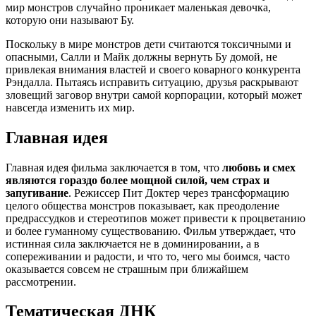
мир монстров случайно проникает маленькая девочка,
которую они называют Бу.
Поскольку в мире монстров дети считаются токсичными и
опасными, Салли и Майк должны вернуть Бу домой, не
привлекая внимания властей и своего коварного конкурента
Рэндалла. Пытаясь исправить ситуацию, друзья раскрывают
зловещий заговор внутри самой корпорации, который может
навсегда изменить их мир.
Главная идея
Главная идея фильма заключается в том, что
любовь и смех
являются гораздо более мощной силой, чем страх и
запугивание
. Режиссер Пит Доктер через трансформацию
целого общества монстров показывает, как преодоление
предрассудков и стереотипов может привести к процветанию
и более гуманному существованию. Фильм утверждает, что
истинная сила заключается не в доминировании, а в
сопереживании и радости, и что то, чего мы боимся, часто
оказывается совсем не страшным при ближайшем
рассмотрении.
Тематическая ДНК