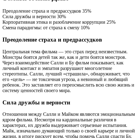
Преодоление страха и предрассудков
35%
Сила дружбы и верности
30%
Корпоративная этика и разоблачение коррупции
25%
Смена парадигмы: от страха к смеху
10%
Преодоление страха и предрассудков
Центральная тема фильма — это страх перед неизвестным.
Монстры боятся детей так же, как и дети боятся монстров.
Через взаимодействие Салли и Бу фильм показывает, как
личный контакт и эмпатия разрушают многолетние
стереотипы. Салли, лучший «страшила», обнаруживает, что
его «цель» — не токсичная угроза, а невинный и любящий
ребенок. Это заставляет его переосмыслить всю свою жизнь и
систему ценностей своего мира.
Сила дружбы и верности
Отношения между Салли и Майком являются эмоциональным
ядром фильма. Несмотря на кардинальные различия в
характерах, их дружба выдерживает серьезные испытания.
Майк, изначально думающий только о своей карьере и личной
жизни, в итоге рискует всем, чтобы помочь Салли спасти Бу.