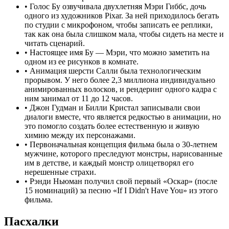
•
Голос Бу озвучивала двухлетняя Мэри Гиббс, дочь
одного из художников Pixar. За ней приходилось бегать
по студии с микрофоном, чтобы записать ее реплики,
так как она была слишком мала, чтобы сидеть на месте и
читать сценарий.
•
Настоящее имя Бу — Мэри, что можно заметить на
одном из ее рисунков в комнате.
•
Анимация шерсти Салли была технологическим
прорывом. У него более 2,3 миллиона индивидуально
анимированных волосков, и рендеринг одного кадра с
ним занимал от 11 до 12 часов.
•
Джон Гудман и Билли Кристал записывали свои
диалоги вместе, что является редкостью в анимации, но
это помогло создать более естественную и живую
химию между их персонажами.
•
Первоначальная концепция фильма была о 30-летнем
мужчине, которого преследуют монстры, нарисованные
им в детстве, и каждый монстр олицетворял его
нерешенные страхи.
•
Рэнди Ньюман получил свой первый «Оскар» (после
15 номинаций) за песню «If I Didn't Have You» из этого
фильма.
Пасхалки