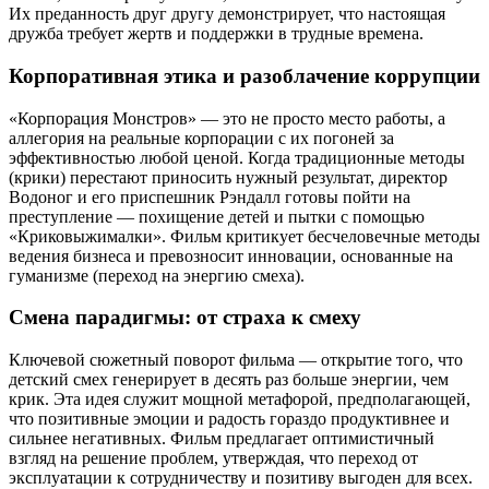
Их преданность друг другу демонстрирует, что настоящая
дружба требует жертв и поддержки в трудные времена.
Корпоративная этика и разоблачение коррупции
«Корпорация Монстров» — это не просто место работы, а
аллегория на реальные корпорации с их погоней за
эффективностью любой ценой. Когда традиционные методы
(крики) перестают приносить нужный результат, директор
Водоног и его приспешник Рэндалл готовы пойти на
преступление — похищение детей и пытки с помощью
«Криковыжималки». Фильм критикует бесчеловечные методы
ведения бизнеса и превозносит инновации, основанные на
гуманизме (переход на энергию смеха).
Смена парадигмы: от страха к смеху
Ключевой сюжетный поворот фильма — открытие того, что
детский смех генерирует в десять раз больше энергии, чем
крик. Эта идея служит мощной метафорой, предполагающей,
что позитивные эмоции и радость гораздо продуктивнее и
сильнее негативных. Фильм предлагает оптимистичный
взгляд на решение проблем, утверждая, что переход от
эксплуатации к сотрудничеству и позитиву выгоден для всех.