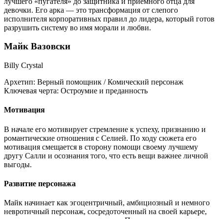
лучшего «пугателя» до защитника и приемного отца для
девочки. Его арка — это трансформация от слепого
исполнителя корпоративных правил до лидера, который готов
разрушить систему во имя морали и любви.
Майк Вазовски
Billy Crystal
Архетип:
Верный помощник / Комический персонаж
Ключевая черта:
Остроумие и преданность
Мотивация
В начале его мотивирует стремление к успеху, признанию и
романтические отношения с Селией. По ходу сюжета его
мотивация смещается в сторону помощи своему лучшему
другу Салли и осознания того, что есть вещи важнее личной
выгоды.
Развитие персонажа
Майк начинает как эгоцентричный, амбициозный и немного
невротичный персонаж, сосредоточенный на своей карьере,