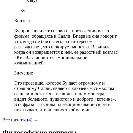
Kitty!
— Бу
Контекст
Бу произносит это слово на протяжении всего
фильма, обращаясь к Салли. Впервые она говорит
это, когда не боится его, а с интересом
разглядывает, что шокирует монстра. В финале,
когда он возвращается к ней, её радостный возглас
«Киса!» становится эмоциональной
кульминацией.
Значение
Это прозвище, которое Бу дает огромному и
страшному Салли, является ключевым символом
ее невинности. Она не видит в нем монстра, а
видит большого, пушистого и доброго «котенка».
Эта фраза — основа их эмоциональной связи и
показывает, что внешность обманчива.
Все цитаты (4)
→
Философские вопросы