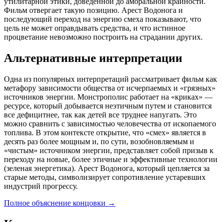
утилитарной этики, доведенной до аморальной крайности.
Фильм отвергает такую позицию. Арест Водонога и
последующий переход на энергию смеха показывают, что
цель не может оправдывать средства, и что истинное
процветание невозможно построить на страдании других.
Альтернативные интерпретации
Одна из популярных интерпретаций рассматривает фильм как
метафору зависимости общества от исчерпаемых и «грязных»
источников энергии. Монстрополис работает на «криках» —
ресурсе, который добывается неэтичным путем и становится
все дефицитнее, так как детей все труднее напугать. Это
можно сравнить с зависимостью человечества от ископаемого
топлива. В этом контексте открытие, что «смех» является в
десять раз более мощным и, по сути, возобновляемым и
«чистым» источником энергии, представляет собой призыв к
переходу на новые, более этичные и эффективные технологии
(зеленая энергетика). Арест Водонога, который цепляется за
старые методы, символизирует сопротивление устаревших
индустрий прогрессу.
Полное объяснение концовки
→