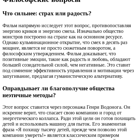
Что сильнее: страх или радость?
Фильм напрямую исследует этот вопрос, противопоставляя
энергию криков и энергию смеха. Изначально общество
монстров построено на страхе как на основном ресурсе.
Однако кульминационное открытие, что смех в десять раз
мощнее, является не просто сюжетным поворотом, а
философским утверждением. Фильм доказывает, что
позитивные эмоции, такие как радость и любовь, обладают
большей созидательной силой, чем негативные. Это ставит
под сомнение эффективность управления и мотивации через
запугивание, предлагая гуманистическую альтернативу.
Оправдывает ли благополучие общества
неэтичные методы?
Этот вопрос ставится через персонажа Генри Водонога. Он
искренне верит, что спасает свою компанию и город от
энергетического коллапса. Ради этой цели он готов похищать
детей и использовать машину для пыток. Его знаменитая
фраза «Я похищу тысячу детей, прежде чем позволю этой
компании умереть!» является классическим примером