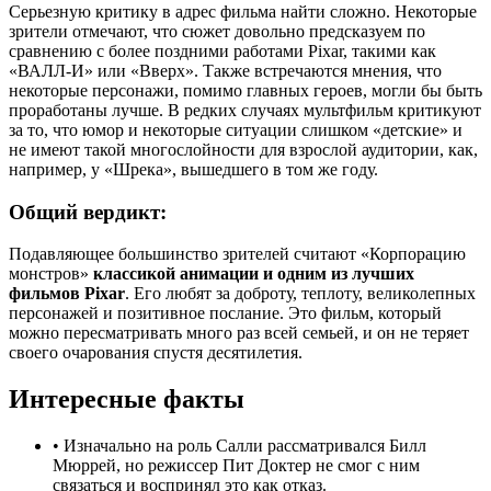
Серьезную критику в адрес фильма найти сложно. Некоторые
зрители отмечают, что сюжет довольно предсказуем по
сравнению с более поздними работами Pixar, такими как
«ВАЛЛ-И» или «Вверх». Также встречаются мнения, что
некоторые персонажи, помимо главных героев, могли бы быть
проработаны лучше. В редких случаях мультфильм критикуют
за то, что юмор и некоторые ситуации слишком «детские» и
не имеют такой многослойности для взрослой аудитории, как,
например, у «Шрека», вышедшего в том же году.
Общий вердикт:
Подавляющее большинство зрителей считают «Корпорацию
монстров»
классикой анимации и одним из лучших
фильмов Pixar
. Его любят за доброту, теплоту, великолепных
персонажей и позитивное послание. Это фильм, который
можно пересматривать много раз всей семьей, и он не теряет
своего очарования спустя десятилетия.
Интересные факты
•
Изначально на роль Салли рассматривался Билл
Мюррей, но режиссер Пит Доктер не смог с ним
связаться и воспринял это как отказ.