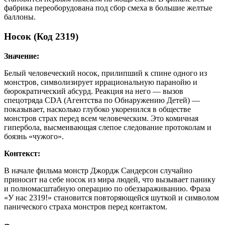
фабрика переоборудована под сбор смеха в большие желтые
баллоны.
Носок (Код 2319)
Значение:
Белый человеческий носок, прилипший к спине одного из
монстров, символизирует иррациональную паранойю и
бюрократический абсурд. Реакция на него — вызов
спецотряда CDA (Агентства по Обнаружению Детей) —
показывает, насколько глубоко укоренился в обществе
монстров страх перед всем человеческим. Это комичная
гипербола, высмеивающая слепое следование протоколам и
боязнь «чужого».
Контекст:
В начале фильма монстр Джордж Сандерсон случайно
приносит на себе носок из мира людей, что вызывает панику
и полномасштабную операцию по обеззараживанию. Фраза
«У нас 2319!» становится повторяющейся шуткой и символом
панического страха монстров перед контактом.