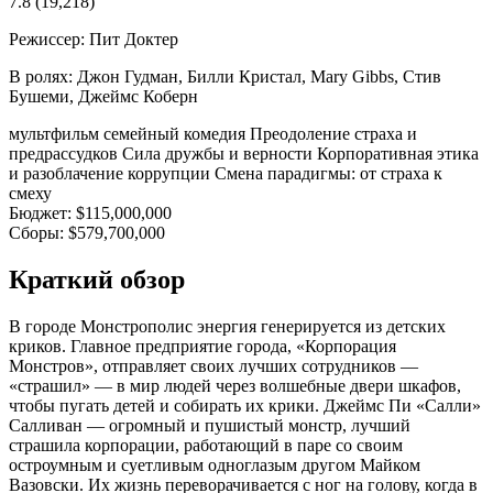
7.8
(19,218)
Режиссер:
Пит Доктер
В ролях:
Джон Гудман, Билли Кристал, Mary Gibbs, Стив
Бушеми, Джеймс Коберн
мультфильм
семейный
комедия
Преодоление страха и
предрассудков
Сила дружбы и верности
Корпоративная этика
и разоблачение коррупции
Смена парадигмы: от страха к
смеху
Бюджет:
$115,000,000
Сборы:
$579,700,000
Краткий обзор
В городе Монстрополис энергия генерируется из детских
криков. Главное предприятие города, «Корпорация
Монстров», отправляет своих лучших сотрудников —
«страшил» — в мир людей через волшебные двери шкафов,
чтобы пугать детей и собирать их крики. Джеймс Пи «Салли»
Салливан — огромный и пушистый монстр, лучший
страшила корпорации, работающий в паре со своим
остроумным и суетливым одноглазым другом Майком
Вазовски. Их жизнь переворачивается с ног на голову, когда в