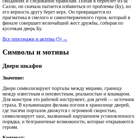
свиданиях и следовании правилам. Попав в переплет из-за
Салли, он сначала пытается избавиться от проблемы (Бу), но
его верность другу берет верх. Он превращается из
прагматика в смелого и самоотверженного героя, который в
финале совершает величайший жест дружбы, собирая по
кусочкам дверь Бу.
Все персонажи и актеры (5)
→
Символы и мотивы
Двери шкафов
Значение:
Двери символизируют порталы между мирами, границу
между известным и неизвестным, реальностью и кошмаром.
Для монстров это рабочий инструмент, для детей — источник
страха. В кульминации фильма погоня в хранилище дверей,
где тысячи порталов движутся с огромной скоростью,
символизирует хаос, вызванный нарушением установленного
порядка, и безграничные возможности, которые открываются
героям.
Контекст: