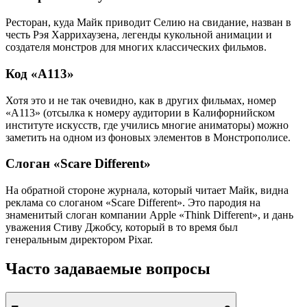
Ресторан, куда Майк приводит Селию на свидание, назван в
честь Рэя Харрихаузена, легенды кукольной анимации и
создателя монстров для многих классических фильмов.
Код «A113»
Хотя это и не так очевидно, как в других фильмах, номер
«A113» (отсылка к номеру аудитории в Калифорнийском
институте искусств, где учились многие аниматоры) можно
заметить на одном из фоновых элементов в Монстрополисе.
Слоган «Scare Different»
На обратной стороне журнала, который читает Майк, видна
реклама со слоганом «Scare Different». Это пародия на
знаменитый слоган компании Apple «Think Different», и дань
уважения Стиву Джобсу, который в то время был
генеральным директором Pixar.
Часто задаваемые вопросы