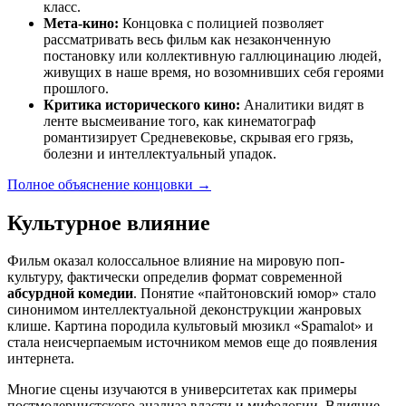
класс.
Мета-кино:
Концовка с полицией позволяет
рассматривать весь фильм как незаконченную
постановку или коллективную галлюцинацию людей,
живущих в наше время, но возомнивших себя героями
прошлого.
Критика исторического кино:
Аналитики видят в
ленте высмеивание того, как кинематограф
романтизирует Средневековье, скрывая его грязь,
болезни и интеллектуальный упадок.
Полное объяснение концовки
→
Культурное влияние
Фильм оказал колоссальное влияние на мировую поп-
культуру, фактически определив формат современной
абсурдной комедии
. Понятие «пайтоновский юмор» стало
синонимом интеллектуальной деконструкции жанровых
клише. Картина породила культовый мюзикл «Spamalot» и
стала неисчерпаемым источником мемов еще до появления
интернета.
Многие сцены изучаются в университетах как примеры
постмодернистского анализа власти и мифологии. Влияние