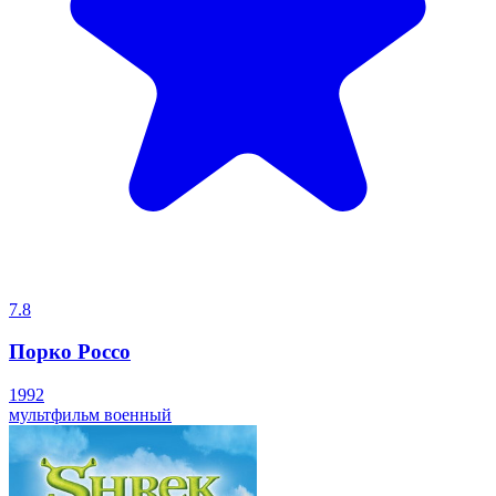
7.8
Порко Россо
1992
мультфильм
военный