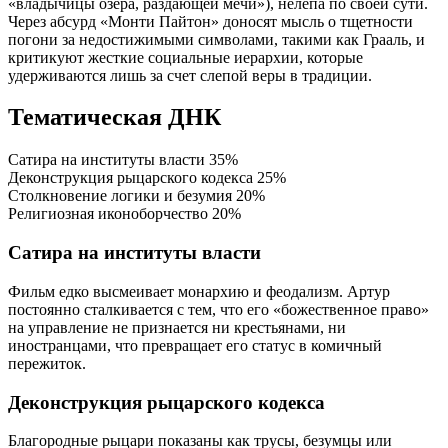
«владычицы озера, раздающей мечи»), нелепа по своей сути.
Через абсурд «Монти Пайтон» доносят мысль о тщетности
погони за недостижимыми символами, такими как Грааль, и
критикуют жесткие социальные иерархии, которые
удерживаются лишь за счет слепой веры в традиции.
Тематическая ДНК
Сатира на институты власти
35%
Деконструкция рыцарского кодекса
25%
Столкновение логики и безумия
20%
Религиозная иконоборчество
20%
Сатира на институты власти
Фильм едко высмеивает монархию и феодализм. Артур
постоянно сталкивается с тем, что его «божественное право»
на управление не признается ни крестьянами, ни
иностранцами, что превращает его статус в комичный
пережиток.
Деконструкция рыцарского кодекса
Благородные рыцари показаны как трусы, безумцы или