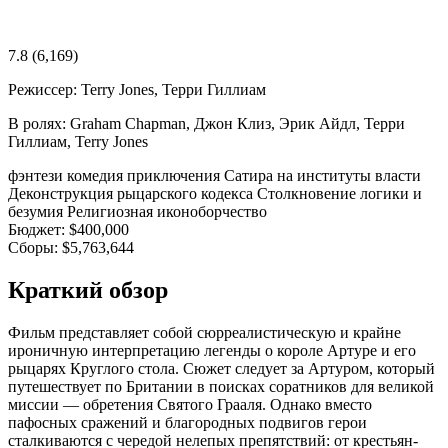
7.8
(6,169)
Режиссер:
Terry Jones, Терри Гиллиам
В ролях:
Graham Chapman, Джон Клиз, Эрик Айдл, Терри
Гиллиам, Terry Jones
фэнтези
комедия
приключения
Сатира на институты власти
Деконструкция рыцарского кодекса
Столкновение логики и
безумия
Религиозная иконоборчество
Бюджет:
$400,000
Сборы:
$5,763,644
Краткий обзор
Фильм представляет собой сюрреалистическую и крайне
ироничную интерпретацию легенды о короле Артуре и его
рыцарях Круглого стола. Сюжет следует за Артуром, который
путешествует по Британии в поисках соратников для великой
миссии — обретения Святого Грааля. Однако вместо
пафосных сражений и благородных подвигов герои
сталкиваются с чередой нелепых препятствий: от крестьян-