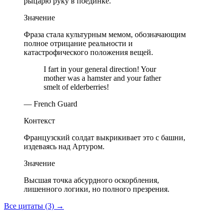
рыцарю руку в поединке.
Значение
Фраза стала культурным мемом, обозначающим
полное отрицание реальности и
катастрофического положения вещей.
I fart in your general direction! Your
mother was a hamster and your father
smelt of elderberries!
— French Guard
Контекст
Французский солдат выкрикивает это с башни,
издеваясь над Артуром.
Значение
Высшая точка абсурдного оскорбления,
лишенного логики, но полного презрения.
Все цитаты (3)
→