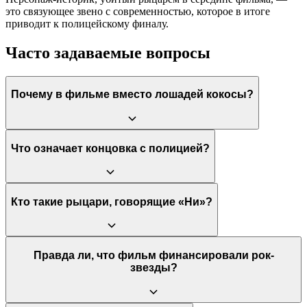
это связующее звено с современностью, которое в итоге
приводит к полицейскому финалу.
Часто задаваемые вопросы
Почему в фильме вместо лошадей кокосы?
Это была вынужденная мера из-за крайне низкого бюджета.
Что означает концовка с полицией?
Группа не могла позволить себе настоящих лошадей, поэтому
они превратили это в одну из самых узнаваемых шуток в
истории кино.
Это мета-шутка, называемая «cop-out» (уход от развязки).
Кто такие рыцари, говорящие «Ни»?
Вместо дорогого финала авторы решили буквально
«арестовать» фильм, разрушив иллюзию реальности
происходящего.
Это сюрреалистические хранители леса, которые требуют в
Правда ли, что фильм финансировали рок-
качестве дани декоративные кусты. Они олицетворяют
звезды?
полную бессмысленность и произвольность правил в мире
фильма.