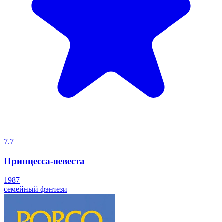
7.7
Принцесса-невеста
1987
семейный
фэнтези