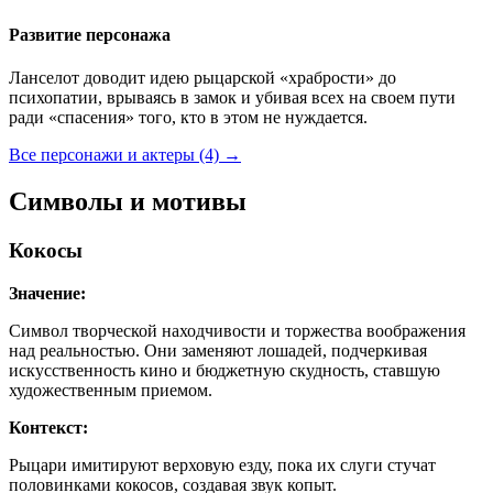
Развитие персонажа
Ланселот доводит идею рыцарской «храбрости» до
психопатии, врываясь в замок и убивая всех на своем пути
ради «спасения» того, кто в этом не нуждается.
Все персонажи и актеры (4)
→
Символы и мотивы
Кокосы
Значение:
Символ творческой находчивости и торжества воображения
над реальностью. Они заменяют лошадей, подчеркивая
искусственность кино и бюджетную скудность, ставшую
художественным приемом.
Контекст:
Рыцари имитируют верховую езду, пока их слуги стучат
половинками кокосов, создавая звук копыт.