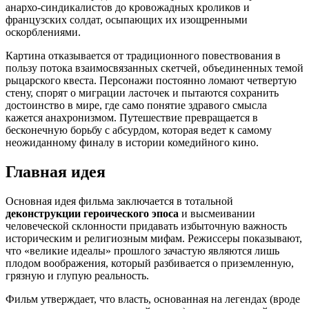
анархо-синдикалистов до кровожадных кроликов и
французских солдат, осыпающих их изощренными
оскорблениями.
Картина отказывается от традиционного повествования в
пользу потока взаимосвязанных скетчей, объединенных темой
рыцарского квеста. Персонажи постоянно ломают четвертую
стену, спорят о миграции ласточек и пытаются сохранить
достоинство в мире, где само понятие здравого смысла
кажется анахронизмом. Путешествие превращается в
бесконечную борьбу с абсурдом, которая ведет к самому
неожиданному финалу в истории комедийного кино.
Главная идея
Основная идея фильма заключается в тотальной
деконструкции героического эпоса
и высмеивании
человеческой склонности придавать избыточную важность
историческим и религиозным мифам. Режиссеры показывают,
что «великие идеалы» прошлого зачастую являются лишь
плодом воображения, который разбивается о приземленную,
грязную и глупую реальность.
Фильм утверждает, что власть, основанная на легендах (вроде