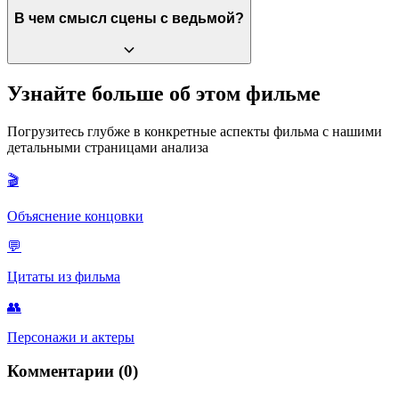
Да, значительную часть бюджета предоставили участники Led
В чем смысл сцены с ведьмой?
Zeppelin и Pink Floyd, которые были большими фанатами шоу
«Летающий цирк Монти Пайтона» и искали способы
списания налогов.
Это сатира на средневековую лженауку и толпу. Логика
Узнайте больше об этом фильме
Бедевера («ведьмы горят как дерево, дерево плавает как утка,
значит ведьма весит как утка») высмеивает то, как легко люди
Погрузитесь глубже в конкретные аспекты фильма с нашими
подгоняют факты под свои предрассудки.
детальными страницами анализа
🎬
Объяснение концовки
💬
Цитаты из фильма
👥
Персонажи и актеры
Комментарии (0)