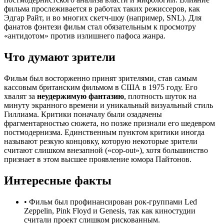
фильма прослеживается в работах таких режиссеров, как
Эдгар Райт, и во многих скетч-шоу (например, SNL). Для
фанатов фэнтези фильм стал обязательным к просмотру
«антидотом» против излишнего пафоса жанра.
Что думают зрители
Фильм был восторженно принят зрителями, став самым
кассовым британским фильмом в США в 1975 году. Его
хвалят за
неудержимую фантазию
, плотность шуток на
минуту экранного времени и уникальный визуальный стиль
Гиллиама. Критики поначалу были озадачены
фрагментарностью сюжета, но позже признали его шедевром
постмодернизма. Единственным пунктом критики иногда
называют резкую концовку, которую некоторые зрители
считают слишком внезапной («cop-out»), хотя большинство
признает в этом высшее проявление юмора Пайтонов.
Интересные факты
•
Фильм был профинансирован рок-группами Led
Zeppelin, Pink Floyd и Genesis, так как киностудии
считали проект слишком рискованным.