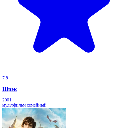
7.8
Шрэк
2001
мультфильм
семейный