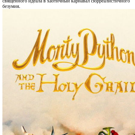
священного идеала в хаотичный карнавал сюрреалистичного
безумия.