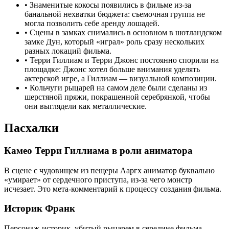
•
Знаменитые кокосы появились в фильме из-за
банальной нехватки бюджета: съемочная группа не
могла позволить себе аренду лошадей.
•
Сцены в замках снимались в основном в шотландском
замке Дун, который «играл» роль сразу нескольких
разных локаций фильма.
•
Терри Гиллиам и Терри Джонс постоянно спорили на
площадке: Джонс хотел больше внимания уделять
актерской игре, а Гиллиам — визуальной композиции.
•
Кольчуги рыцарей на самом деле были сделаны из
шерстяной пряжи, покрашенной серебрянкой, чтобы
они выглядели как металлические.
Пасхалки
Камео Терри Гиллиама в роли аниматора
В сцене с чудовищем из пещеры Ааргх аниматор буквально
«умирает» от сердечного приступа, из-за чего монстр
исчезает. Это мета-комментарий к процессу создания фильма.
Историк Франк
Персонаж-историк, убитый рыцарем в середине фильма, —