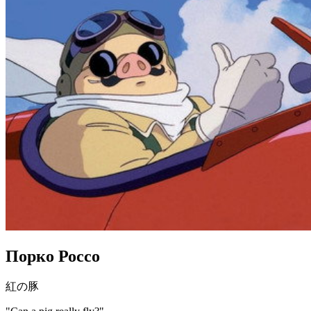
Порко Россо
紅の豚