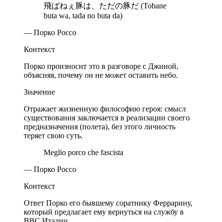
飛ばねぇ豚は、ただの豚だ (Tobane
buta wa, tada no buta da)
— Порко Россо
Контекст
Порко произносит это в разговоре с Джиной,
объясняя, почему он не может оставить небо.
Значение
Отражает жизненную философию героя: смысл
существования заключается в реализации своего
предназначения (полета), без этого личность
теряет свою суть.
Meglio porco che fascista
— Порко Россо
Контекст
Ответ Порко его бывшему соратнику Феррарину,
который предлагает ему вернуться на службу в
ВВС Италии.