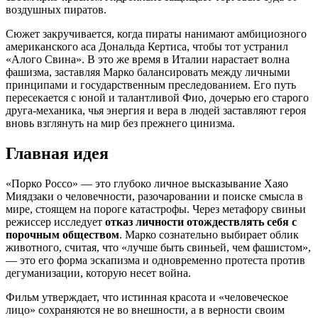
воздушных пиратов.
Сюжет закручивается, когда пираты нанимают амбициозного
американского аса Дональда Кертиса, чтобы тот устранил
«Алого Свина». В это же время в Италии нарастает волна
фашизма, заставляя Марко балансировать между личными
принципами и государственным преследованием. Его путь
пересекается с юной и талантливой Фио, дочерью его старого
друга-механика, чья энергия и вера в людей заставляют героя
вновь взглянуть на мир без прежнего цинизма.
Главная идея
«Порко Россо» — это глубоко личное высказывание Хаяо
Миядзаки о человечности, разочаровании и поиске смысла в
мире, стоящем на пороге катастрофы. Через метафору свиньи
режиссер исследует
отказ личности отождествлять себя с
порочным обществом
. Марко сознательно выбирает облик
животного, считая, что «лучше быть свиньей, чем фашистом»,
— это его форма эскапизма и одновременно протеста против
дегуманизации, которую несет война.
Фильм утверждает, что истинная красота и «человеческое
лицо» сохраняются не во внешности, а в верности своим