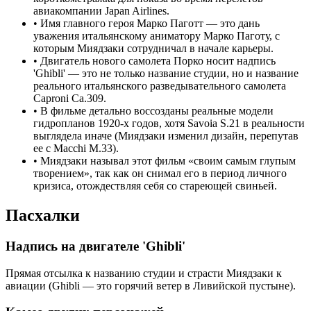
авиакомпании Japan Airlines.
•
Имя главного героя Марко Паготт — это дань
уважения итальянскому аниматору Марко Паготу, с
которым Миядзаки сотрудничал в начале карьеры.
•
Двигатель нового самолета Порко носит надпись
'Ghibli' — это не только название студии, но и название
реального итальянского разведывательного самолета
Caproni Ca.309.
•
В фильме детально воссозданы реальные модели
гидропланов 1920-х годов, хотя Savoia S.21 в реальности
выглядела иначе (Миядзаки изменил дизайн, перепутав
ее с Macchi M.33).
•
Миядзаки называл этот фильм «своим самым глупым
творением», так как он снимал его в период личного
кризиса, отождествляя себя со стареющей свиньей.
Пасхалки
Надпись на двигателе 'Ghibli'
Прямая отсылка к названию студии и страсти Миядзаки к
авиации (Ghibli — это горячий ветер в Ливийской пустыне).