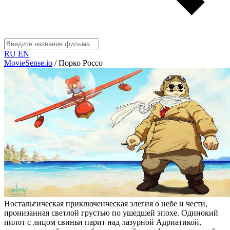
RU
EN
MovieSense.io
/
Порко Россо
Ностальгическая приключенческая элегия о небе и чести,
пронизанная светлой грустью по ушедшей эпохе. Одинокий
пилот с лицом свиньи парит над лазурной Адриатикой,