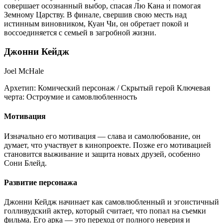
совершает осознанный выбор, спасая Лю Кана и помогая
Земному Царству. В финале, свершив свою месть над
истинным виновником, Куан Чи, он обретает покой и
воссоединяется с семьей в загробной жизни.
Джонни Кейдж
Joel McHale
Архетип:
Комический персонаж / Скрытый герой
Ключевая
черта:
Остроумие и самовлюбленность
Мотивация
Изначально его мотивация — слава и самолюбование, он
думает, что участвует в кинопроекте. Позже его мотивацией
становится выживание и защита новых друзей, особенно
Сони Блейд.
Развитие персонажа
Джонни Кейдж начинает как самовлюбленный и эгоистичный
голливудский актер, который считает, что попал на съемки
фильма. Его арка — это переход от полного неверия и