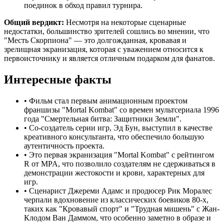
поединок в обход правил турнира.
Общий вердикт:
Несмотря на некоторые сценарные
недостатки, большинство зрителей сошлись во мнении, что
"Месть Скорпиона" — это долгожданная, кровавая и
зрелищная экранизация, которая с уважением относится к
первоисточнику и является отличным подарком для фанатов.
Интересные факты
•
Фильм стал первым анимационным проектом
франшизы "Mortal Kombat" со времен мультсериала 1996
года "Смертельная битва: Защитники Земли".
•
Со-создатель серии игр, Эд Бун, выступил в качестве
креативного консультанта, что обеспечило большую
аутентичность проекта.
•
Это первая экранизация "Mortal Kombat" с рейтингом
R от MPA, что позволило создателям не сдерживаться в
демонстрации жестокости и крови, характерных для
игр.
•
Сценарист Джереми Адамс и продюсер Рик Моралес
черпали вдохновение из классических боевиков 80-х,
таких как "Кровавый спорт" и "Трудная мишень" с Жан-
Клодом Ван Даммом, что особенно заметно в образе и