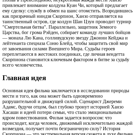
привлекает внимание колдуна Куан Чи, который предлагает
ему сделку: службу в обмен на шанс отомстить. Возродившись
как призрачный ниндзя Скорпион, Ханзо отправляется на
таинственный остров, где колдун Шан Цзун проводит турнир
"Смертельная битва". Параллельно, защитник Земного
Царства, бог грома Рэйден, собирает команду лучших бойцов
— монаха Лю Кана, голливудскую звезду Джонни Кейджа и
лейтенанта спецназа Соню Блейд, чтобы защитить свой мир
от завоевания силами Внешнего Мира. Судьбы героев
переплетаются в жестоких поединках, где личная вендетта
Скорпиона становится ключевым фактором в битве за судьбу
всего человечества.
Главная идея
Основная идея фильма заключается в исследовании природы
мести и того, как она может быть одновременно
разрушительной и движущей силой. Сценарист Джереми
Адамс, будучи отцом, был глубоко тронут историей Ханзо
Хасаши и идеей потери семьи, что стало эмоциональным
ядром повествования. Фильм задается вопросом: что
происходит, когда человек, движимый исключительно жаждой
возмездия, получает почти безграничную силу? История
Скорпиона — это экстремальная версия сюжета в духе фильма