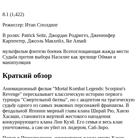
8.1
(1,422)
Режиссер:
Итан Сполдинг
В ролях:
Patrick Seitz, Джордан Родригез, Дженнифер
Карпентер, Джоэль Макхейл, Ike Amadi
мультфильм
фэнтези
боевик
Всепоглощающая жажда мести
Судьба против выбора
Насилие как зрелище
Обман и
манипуляция
Краткий обзор
Анимационный фильм "Mortal Kombat Legends: Scorpion's
Revenge" пересказывает классическую историю первого
турнира "Смертельной битвы", но с акцентом на трагическую
судьбу одного из самых знаковых персонажей франшизы. В
феодальной Японии мирный глава клана Ширай Рю, Ханзо
Хасаши, становится жертвой жестокого нападения
конкурирующего клана Лин Куэй. Его семья и весь клан
уничтожены, а сам он убит их лидером, Саб-Зиро.
Попав в Преисподнюю, неукротимая жажда мести Ханзо