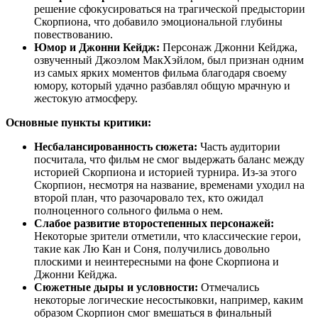
решение сфокусироваться на трагической предыстории
Скорпиона, что добавило эмоциональной глубины
повествованию.
Юмор и Джонни Кейдж:
Персонаж Джонни Кейджа,
озвученный Джоэлом МакХэйлом, был признан одним
из самых ярких моментов фильма благодаря своему
юмору, который удачно разбавлял общую мрачную и
жестокую атмосферу.
Основные пункты критики:
Несбалансированность сюжета:
Часть аудитории
посчитала, что фильм не смог выдержать баланс между
историей Скорпиона и историей турнира. Из-за этого
Скорпион, несмотря на название, временами уходил на
второй план, что разочаровало тех, кто ожидал
полноценного сольного фильма о нем.
Слабое развитие второстепенных персонажей:
Некоторые зрители отметили, что классические герои,
такие как Лю Кан и Соня, получились довольно
плоскими и неинтересными на фоне Скорпиона и
Джонни Кейджа.
Сюжетные дыры и условности:
Отмечались
некоторые логические несостыковки, например, каким
образом Скорпион смог вмешаться в финальный