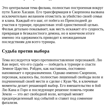
Это центральная тема фильма, полностью построенная вокруг
пути Ханзо Хасаши. Его трансформация в Скорпиона вызвана
исключительно желанием отомстить за убийство своей семьи
и клана. Каждый его шаг, от побега из Преисподней до
участия в турнире, продиктован этой единственной целью.
Фильм детально показывает, как месть искажает его сущность,
превращая в безжалостного демона, но в конечном итоге
именно эта одержимость приводит к неожиданным
последствиям для всего турнира.
Судьба против выбора
Тема исследуется через противопоставление персонажей. Лю
Кан верит, что его судьба — победить в турнире и спасти
Земное Царство. Рэйден, как наставник, постоянно
напоминает о предназначении. Однако именно Скорпион,
персонаж, казалось бы, полностью лишенный свободы воли и
подчиненный своей мести и сделке с Куан Чи, в ключевые
моменты делает решающий выбор. Его вмешательство в бой
Лю Кана и Горо и последующее решение помочь героям
Земли — это акт свободной воли, который меняет
предопределенный ход событий и ставит под сомнение
фатализм.