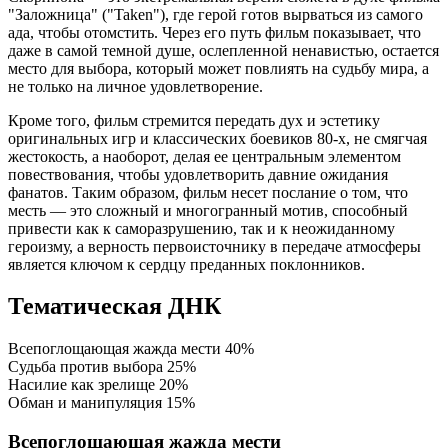
"Заложница" ("Taken"), где герой готов вырваться из самого
ада, чтобы отомстить. Через его путь фильм показывает, что
даже в самой темной душе, ослепленной ненавистью, остается
место для выбора, который может повлиять на судьбу мира, а
не только на личное удовлетворение.
Кроме того, фильм стремится передать дух и эстетику
оригинальных игр и классических боевиков 80-х, не смягчая
жестокость, а наоборот, делая ее центральным элементом
повествования, чтобы удовлетворить давние ожидания
фанатов. Таким образом, фильм несет послание о том, что
месть — это сложный и многогранный мотив, способный
привести как к саморазрушению, так и к неожиданному
героизму, а верность первоисточнику в передаче атмосферы
является ключом к сердцу преданных поклонников.
Тематическая ДНК
Всепоглощающая жажда мести
40%
Судьба против выбора
25%
Насилие как зрелище
20%
Обман и манипуляция
15%
Всепоглощающая жажда мести