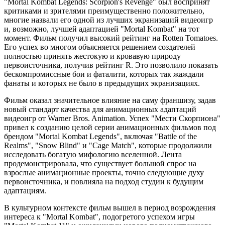
"Mortal Kombat Legends: Scorpion's Revenge" был воспринят
критиками и зрителями преимущественно положительно,
многие назвали его одной из лучших экранизаций видеоигр
и, возможно, лучшей адаптацией "Mortal Kombat" на тот
момент. Фильм получил высокий рейтинг на Rotten Tomatoes.
Его успех во многом объясняется решением создателей
полностью принять жестокую и кровавую природу
первоисточника, получив рейтинг R. Это позволило показать
бескомпромиссные бои и фаталити, которых так жаждали
фанаты и которых не было в предыдущих экранизациях.
Фильм оказал значительное влияние на саму франшизу, задав
новый стандарт качества для анимационных адаптаций
видеоигр от Warner Bros. Animation. Успех "Мести Скорпиона"
привел к созданию целой серии анимационных фильмов под
брендом "Mortal Kombat Legends", включая "Battle of the
Realms", "Snow Blind" и "Cage Match", которые продолжили
исследовать богатую мифологию вселенной. Лента
продемонстрировала, что существует большой спрос на
взрослые анимационные проекты, точно следующие духу
первоисточника, и повлияла на подход студии к будущим
адаптациям.
В культурном контексте фильм вышел в период возрождения
интереса к "Mortal Kombat", подогретого успехом игры