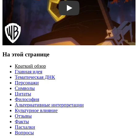
Смотреть трейлер
На этой странице
Краткий обзор
Главная идея
Тематическая ДНК
Персонажи
Символы
Цитаты
Философия
Альтернативные интерпретации
Культурное влияние
Отзывы
Факты
Пасхалки
Вопросы