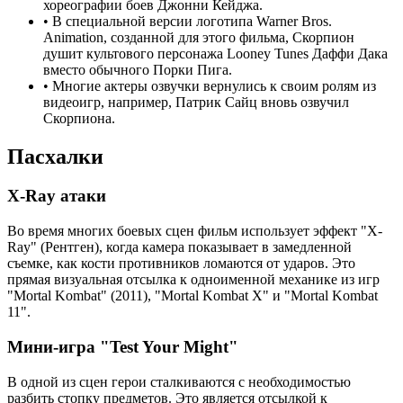
хореографии боев Джонни Кейджа.
•
В специальной версии логотипа Warner Bros.
Animation, созданной для этого фильма, Скорпион
душит культового персонажа Looney Tunes Даффи Дака
вместо обычного Порки Пига.
•
Многие актеры озвучки вернулись к своим ролям из
видеоигр, например, Патрик Сайц вновь озвучил
Скорпиона.
Пасхалки
X-Ray атаки
Во время многих боевых сцен фильм использует эффект "X-
Ray" (Рентген), когда камера показывает в замедленной
съемке, как кости противников ломаются от ударов. Это
прямая визуальная отсылка к одноименной механике из игр
"Mortal Kombat" (2011), "Mortal Kombat X" и "Mortal Kombat
11".
Мини-игра "Test Your Might"
В одной из сцен герои сталкиваются с необходимостью
разбить стопку предметов. Это является отсылкой к