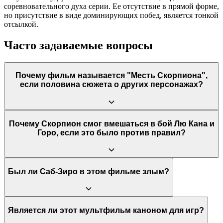
соревновательного духа серии. Ее отсутствие в прямой форме,
но присутствие в виде доминирующих побед, является тонкой
отсылкой.
Часто задаваемые вопросы
Почему фильм называется "Месть Скорпиона",
если половина сюжета о других персонажах?
Хотя фильм уделяет много времени турниру и героям Земли,
Почему Скорпион смог вмешаться в бой Лю Кана и
история Скорпиона является его стержнем и катализатором
Горо, если это было против правил?
ключевых событий. Его трагедия открывает фильм, а его
месть приводит к кульминации и неожиданной развязке.
Название подчеркивает, что именно его личная вендетта, а не
подвиги традиционных героев, стала решающей силой,
Это один из спорных моментов сюжета. Одна из теорий
Был ли Саб-Зиро в этом фильме злым?
изменившей исход Смертельной битвы.
заключается в том, что Скорпион, будучи представителем
Преисподней (Netherrealm), также был официальным
участником турнира от лица Куан Чи, а не просто призраком.
Поэтому его действия, хоть и нарушали дух поединка,
Да, в данной интерпретации Би-Хан (первый Саб-Зиро)
Является ли этот мультфильм каноном для игр?
формально могли не быть нарушением правил, позволяющим
показан как безжалостный убийца, который хладнокровно