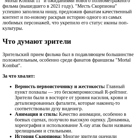
"Mortal Kombat 11" и ожиданиями нового полнометражного
фильма (вышедшего в 2021 году). "Месть Скорпиона"
успешно заполнила нишу, предложив фанатам качественный
контент и по-новому раскрыв историю одного из самых
любимых персонажей, что укрепило его статус иконы поп-
культуры.
Что думают зрители
Зрительский прием фильма был в подавляющем большинстве
положительным, особенно среди фанатов франшизы "Mortal
Kombat".
За что хвалят:
Верность первоисточнику и жестокость:
Главный
пункт похвалы — это бескомпромиссный R-рейтинг.
Зрители были в восторге от уровня насилия, крови и
детализированных фаталити, которые наконец-то
соответствовали духу видеоигр.
Анимация и стиль:
Качество анимации, особенно в
боевых сценах, получило высокую оценку. Динамика,
хореография и использование X-ray атак были названы
зрелищными и стильными.
История Скорпиона:
Многие зрители оценили