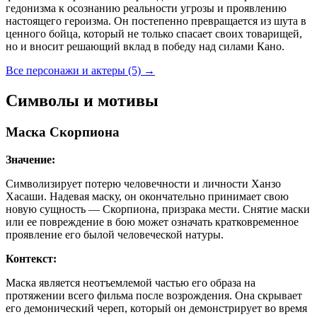
гедонизма к осознанию реальности угрозы и проявлению
настоящего героизма. Он постепенно превращается из шута в
ценного бойца, который не только спасает своих товарищей,
но и вносит решающий вклад в победу над силами Кано.
Все персонажи и актеры (5)
→
Символы и мотивы
Маска Скорпиона
Значение:
Символизирует потерю человечности и личности Ханзо
Хасаши. Надевая маску, он окончательно принимает свою
новую сущность — Скорпиона, призрака мести. Снятие маски
или ее повреждение в бою может означать кратковременное
проявление его былой человеческой натуры.
Контекст:
Маска является неотъемлемой частью его образа на
протяжении всего фильма после возрождения. Она скрывает
его демонический череп, который он демонстрирует во время