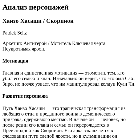
Анализ персонажей
Ханзо Хасаши / Скорпион
Patrick Seitz
Архетип:
Антигерой / Мститель
Ключевая черта:
Неукротимая ярость
Мотивация
Главная и единственная мотивация — отомстить тем, кто
убил его семью и клан. Изначально он верит, что это был Саб-
Зиро, но позже узнает, что им манипулировал колдун Куан Чи.
Развитие персонажа
Путь Ханзо Хасаши — это трагическая трансформация из
любящего отца и преданного воина в демонического
призрака, одержимого местью. В начале он — человек, но
после резни его клана и семьи он перерождается в
Преисподней как Скорпион. Его арка заключается в
следовании пути слепой ярости, но в кульминации он