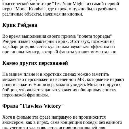
классической мини-игре "Test Your Might" из самой первой
игры "Mortal Kombat", где игрокам нужно было разбивать
различные объекты, нажимая на кнопки.
Крик Рэйдена
Во время выполнения своего приема "полета торпеды"
Рэйден издает характерный крик. Этот звук, похожий на
тарабарщину, является культовым звуковым эффектом из
оригинальных игр, который фанаты узнают моментально.
Камео других персонажей
На заднем плане и в коротких сценах можно заметить
множество персонажей из вселенной MK, которые не играют
роли в сюжете. Например, можно увидеть Мотаро и других
бойцов, что является данью уважения обширному списку
персонажей франшизы.
Фраза "Flawless Victory"
Хотя в фильме эта фраза напрямую не произносится
анонсером, как в играх, сама концепция победы без единого
полученного удара является основополагающей для