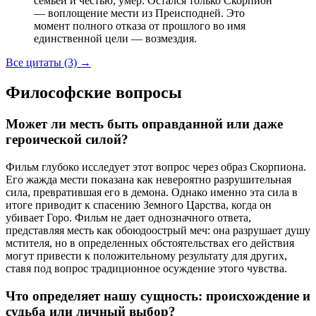
семьей и честью, умер. Остался только Скорпион
— воплощение мести из Преисподней. Это
момент полного отказа от прошлого во имя
единственной цели — возмездия.
Все цитаты (3)
→
Философские вопросы
Может ли месть быть оправданной или даже
героической силой?
Фильм глубоко исследует этот вопрос через образ Скорпиона.
Его жажда мести показана как невероятно разрушительная
сила, превратившая его в демона. Однако именно эта сила в
итоге приводит к спасению Земного Царства, когда он
убивает Горо. Фильм не дает однозначного ответа,
представляя месть как обоюдоострый меч: она разрушает душу
мстителя, но в определенных обстоятельствах его действия
могут привести к положительному результату для других,
ставя под вопрос традиционное осуждение этого чувства.
Что определяет нашу сущность: происхождение и
судьба или личный выбор?