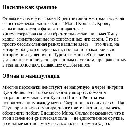
Насилие как зрелище
Фильм не стесняется своей R-рейтинговой жестокости, делая
ее неотъемлемой частью мира "Mortal Kombat". Кровь,
сломанные кости и фаталити подаются с
кинематографической изобретательностью, включая X-ray
кадры, заимствованные из современных игр серии. Это не
просто бессмысленная резня; насилие здесь — это язык, на
котором общаются персонажи, и основной закон мира, в
котором они существуют. Турнир сам по себе является
узаконенным и ритуализированным насилием, превращенным
в грандиозное шоу, решающее судьбы миров.
Обман и манипуляция
Многие персонажи действуют не напрямую, а через интриги.
Куан Чи является главным манипулятором, обманом
натравившим клан Лин Куэй на Ширай Рю и затем
использовавшим жажду мести Скорпиона в своих целях. Шан
Цзун, организатор турнира, также плетет интриги, пытаясь
обеспечить победу Внешнего Мира. Фильм показывает, что в
этой вселенной физическая сила — не единственное оружие,
и скрытые мотивы могут быть опаснее прямого удара.