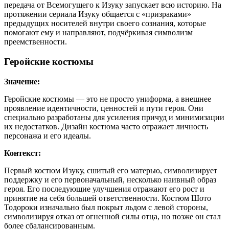
передача от Всемогущего к Изуку запускает всю историю. На
протяжении сериала Изуку общается с «призраками»
предыдущих носителей внутри своего сознания, которые
помогают ему и направляют, подчёркивая символизм
преемственности.
Геройские костюмы
Значение:
Геройские костюмы — это не просто униформа, а внешнее
проявление идентичности, ценностей и пути героя. Они
специально разработаны для усиления причуд и минимизации
их недостатков. Дизайн костюма часто отражает личность
персонажа и его идеалы.
Контекст:
Первый костюм Изуку, сшитый его матерью, символизирует
поддержку и его первоначальный, несколько наивный образ
героя. Его последующие улучшения отражают его рост и
принятие на себя большей ответственности. Костюм Шото
Тодороки изначально был покрыт льдом с левой стороны,
символизируя отказ от огненной силы отца, но позже он стал
более сбалансированным.