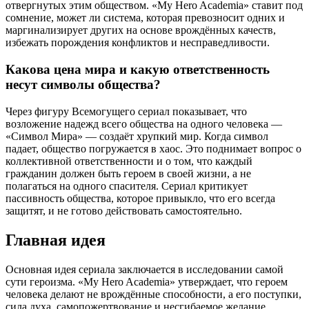
отвергнутых этим обществом. «My Hero Academia» ставит под
сомнение, может ли система, которая превозносит одних и
маргинализирует других на основе врождённых качеств,
избежать порождения конфликтов и несправедливости.
Какова цена мира и какую ответственность
несут символы общества?
Через фигуру Всемогущего сериал показывает, что
возложение надежд всего общества на одного человека —
«Символ Мира» — создаёт хрупкий мир. Когда символ
падает, общество погружается в хаос. Это поднимает вопрос о
коллективной ответственности и о том, что каждый
гражданин должен быть героем в своей жизни, а не
полагаться на одного спасителя. Сериал критикует
пассивность общества, которое привыкло, что его всегда
защитят, и не готово действовать самостоятельно.
Главная идея
Основная идея сериала заключается в исследовании самой
сути героизма. «My Hero Academia» утверждает, что героем
человека делают не врождённые способности, а его поступки,
сила духа, самопожертвование и несгибаемое желание