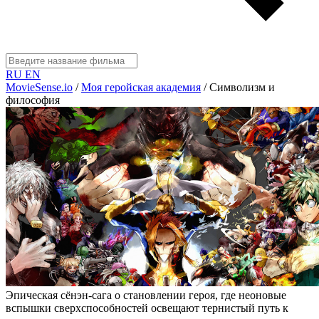
RU
EN
MovieSense.io
/
Моя геройская академия
/
Символизм и
философия
Эпическая сёнэн-сага о становлении героя, где неоновые
вспышки сверхспособностей освещают тернистый путь к