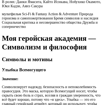
В ролях:
Даики Ямасита, Кайто Исикава, Нобухико Окамото,
Юки Кадзи, Аянэ Сакура
мультфильм
Sci-Fi & Fantasy
Action & Adventure
Природа
героизма и самопожертвования
Бремя символов и наследия
Социальная критика и несовершенство общества
Дружба и
соперничество
Моя геройская академия —
Символизм и философия
Символы и мотивы
Улыбка Всемогущего
Значение:
Символизирует надежду, безопасность и непоколебимость
правосудия. Это маска, которую Всемогущий носит, чтобы
скрыть свою боль и страх, вселяя в граждан уверенность, что
всё будет хорошо, потому что «я здесь». Улыбка — это его
главный геройский атрибут, который он использует, чтобы