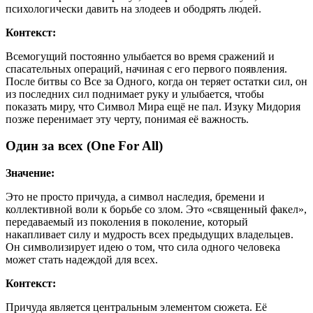
психологически давить на злодеев и ободрять людей.
Контекст:
Всемогущий постоянно улыбается во время сражений и
спасательных операций, начиная с его первого появления.
После битвы со Все за Одного, когда он теряет остатки сил, он
из последних сил поднимает руку и улыбается, чтобы
показать миру, что Символ Мира ещё не пал. Изуку Мидория
позже перенимает эту черту, понимая её важность.
Один за всех (One For All)
Значение:
Это не просто причуда, а символ наследия, бремени и
коллективной воли к борьбе со злом. Это «священный факел»,
передаваемый из поколения в поколение, который
накапливает силу и мудрость всех предыдущих владельцев.
Он символизирует идею о том, что сила одного человека
может стать надеждой для всех.
Контекст:
Причуда является центральным элементом сюжета. Её