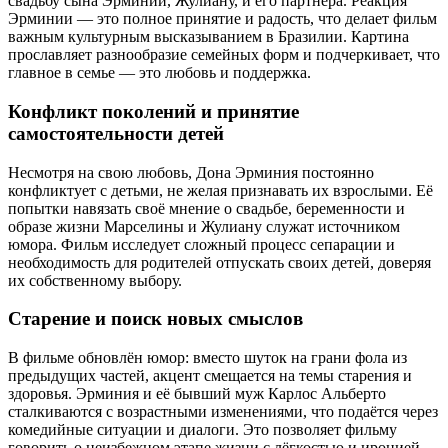
свадьбу сына Эрминии, Жулиану, и его партнёра. Реакция
Эрминии — это полное принятие и радость, что делает фильм
важным культурным высказыванием в Бразилии. Картина
прославляет разнообразие семейных форм и подчеркивает, что
главное в семье — это любовь и поддержка.
Конфликт поколений и принятие
самостоятельности детей
Несмотря на свою любовь, Дона Эрминия постоянно
конфликтует с детьми, не желая признавать их взрослыми. Её
попытки навязать своё мнение о свадьбе, беременности и
образе жизни Марселины и Жулиану служат источником
юмора. Фильм исследует сложный процесс сепарации и
необходимость для родителей отпускать своих детей, доверяя
их собственному выбору.
Старение и поиск новых смыслов
В фильме обновлён юмор: вместо шуток на грани фола из
предыдущих частей, акцент смещается на темы старения и
здоровья. Эрминия и её бывший муж Карлос Альберто
сталкиваются с возрастными изменениями, что подаётся через
комедийные ситуации и диалоги. Это позволяет фильму
говорить о неизбежном этапе жизни с лёгкостью и иронией.