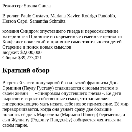
Режиссер:
Susana Garcia
В ролях:
Paulo Gustavo, Mariana Xavier, Rodrigo Pandolfo,
Herson Capri, Samantha Schmütz
комедия
Синдром опустевшего гнезда и переосмысление
материнства
Принятие и современные семейные ценности
Конфликт поколений и принятие самостоятельности детей
Старение и поиск новых смыслов
Бюджет:
$2,000,000
Сборы:
$39,273,021
Краткий обзор
В третьей части популярной бразильской франшизы Дона
Эрминия (Паулу Густаву) сталкивается с новым этапом в
своей жизни — «синдромом опустевшего гнезда». Её дети
выросли и строят собственные семьи, что заставляет
гиперопекающую мать искать себе новое применение. Её мир
переворачивается, когда она узнаёт сразу две большие
новости: её дочь Марселина (Мариана Шавьер) беременна, а
сын Жулиану (Родригу Пандолфу) собирается жениться на
своём парне.