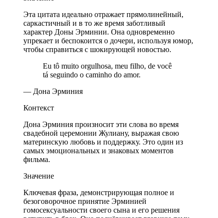
Эта цитата идеально отражает прямолинейный,
саркастичный и в то же время заботливый
характер Доны Эрминии. Она одновременно
упрекает и беспокоится о дочери, используя юмор,
чтобы справиться с шокирующей новостью.
Eu tô muito orgulhosa, meu filho, de você
tá seguindo o caminho do amor.
— Дона Эрминия
Контекст
Дона Эрминия произносит эти слова во время
свадебной церемонии Жулиану, выражая свою
материнскую любовь и поддержку. Это один из
самых эмоциональных и знаковых моментов
фильма.
Значение
Ключевая фраза, демонстрирующая полное и
безоговорочное принятие Эрминией
гомосексуальности своего сына и его решения