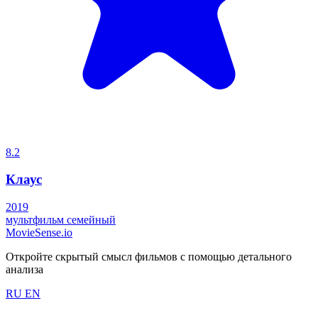
8.2
Клаус
2019
мультфильм
семейный
MovieSense.io
Откройте скрытый смысл фильмов с помощью детального
анализа
RU
EN