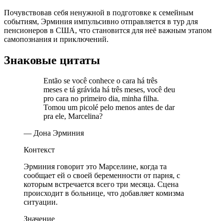
Почувствовав себя ненужной в подготовке к семейным
событиям, Эрминия импульсивно отправляется в тур для
пенсионеров в США, что становится для неё важным этапом
самопознания и приключений.
Знаковые цитаты
Então se você conhece o cara há três
meses e tá grávida há três meses, você deu
pro cara no primeiro dia, minha filha.
Tomou um picolé pelo menos antes de dar
pra ele, Marcelina?
— Дона Эрминия
Контекст
Эрминия говорит это Марселине, когда та
сообщает ей о своей беременности от парня, с
которым встречается всего три месяца. Сцена
происходит в больнице, что добавляет комизма
ситуации.
Значение