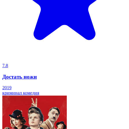
7.8
Достать ножи
2019
криминал
комедия