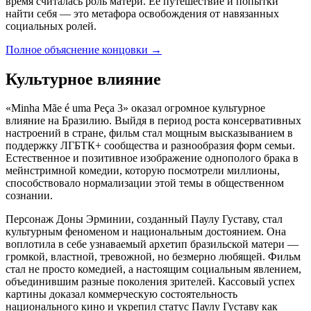
время считалась роль матери. Её путешествие и попытки
найти себя — это метафора освобождения от навязанных
социальных ролей.
Полное объяснение концовки
→
Культурное влияние
«Minha Mãe é uma Peça 3» оказал огромное культурное
влияние на Бразилию. Выйдя в период роста консервативных
настроений в стране, фильм стал мощным высказыванием в
поддержку ЛГБТК+ сообщества и разнообразия форм семьи.
Естественное и позитивное изображение однополого брака в
мейнстримной комедии, которую посмотрели миллионы,
способствовало нормализации этой темы в общественном
сознании.
Персонаж Доны Эрминии, созданный Паулу Густаву, стал
культурным феноменом и национальным достоянием. Она
воплотила в себе узнаваемый архетип бразильской матери —
громкой, властной, тревожной, но безмерно любящей. Фильм
стал не просто комедией, а настоящим социальным явлением,
объединившим разные поколения зрителей. Кассовый успех
картины доказал коммерческую состоятельность
национального кино и укрепил статус Паулу Густаву как