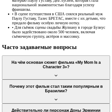
матерью Паулу Густаву, Деа Лусией, которая стала
национальной знаменитостью благодаря успеху
франшизы.
•
В сцене путешествия в США снялся реальный муж
Паулу Густаву, Талес БРЕТАС, вместе с их детьми, что
придало фильму особую личную нотку.
•
Для съёмок сцены свадьбы Жулиану в городе Бузиус
было задействовано около 500 человек, включая
съёмочную группу, актёров и массовку.
Часто задаваемые вопросы
На чём основан сюжет фильма «My Mom Is a
Character 3»?
Сюжет основан на театральной пьесе, созданной
Почему этот фильм стал таким популярным в
исполнителем главной роли Паулу Густаву. Третья часть
Бразилии?
франшизы фокусируется на новом этапе жизни главной
героини, Доны Эрминии, когда её дети вырастают и создают
свои семьи, заставляя её столкнуться с «синдромом
опустевшего гнезда».
Фильм добился феноменального успеха благодаря
Действительно ли персонаж Доны Эрминии