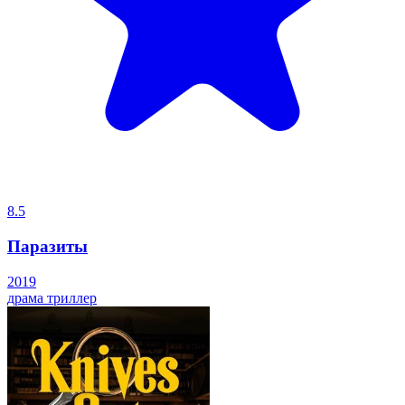
8.5
Паразиты
2019
драма
триллер