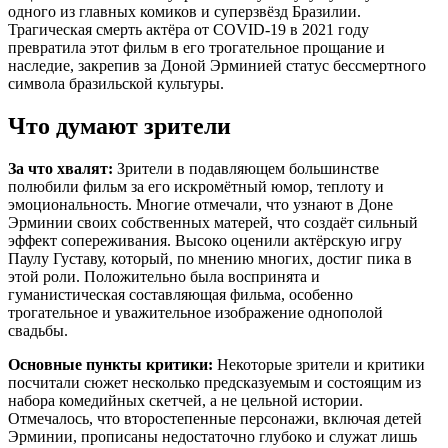
одного из главных комиков и суперзвёзд Бразилии.
Трагическая смерть актёра от COVID-19 в 2021 году
превратила этот фильм в его трогательное прощание и
наследие, закрепив за Доной Эрминией статус бессмертного
символа бразильской культуры.
Что думают зрители
За что хвалят:
Зрители в подавляющем большинстве
полюбили фильм за его искромётный юмор, теплоту и
эмоциональность. Многие отмечали, что узнают в Доне
Эрминии своих собственных матерей, что создаёт сильный
эффект сопереживания. Высоко оценили актёрскую игру
Паулу Густаву, который, по мнению многих, достиг пика в
этой роли. Положительно была воспринята и
гуманистическая составляющая фильма, особенно
трогательное и уважительное изображение однополой
свадьбы.
Основные пункты критики:
Некоторые зрители и критики
посчитали сюжет несколько предсказуемым и состоящим из
набора комедийных скетчей, а не цельной истории.
Отмечалось, что второстепенные персонажи, включая детей
Эрминии, прописаны недостаточно глубоко и служат лишь