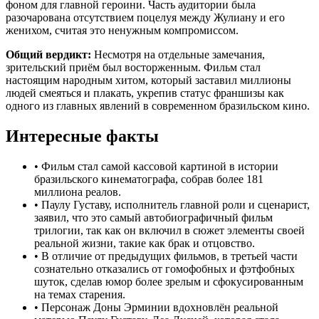
фоном для главной героини. Часть аудитории была
разочарована отсутствием поцелуя между Жулиану и его
женихом, считая это ненужным компромиссом.
Общий вердикт:
Несмотря на отдельные замечания,
зрительский приём был восторженным. Фильм стал
настоящим народным хитом, который заставил миллионы
людей смеяться и плакать, укрепив статус франшизы как
одного из главных явлений в современном бразильском кино.
Интересные факты
•
Фильм стал самой кассовой картиной в истории
бразильского кинематографа, собрав более 181
миллиона реалов.
•
Паулу Густаву, исполнитель главной роли и сценарист,
заявил, что это самый автобиографичный фильм
трилогии, так как он включил в сюжет элементы своей
реальной жизни, такие как брак и отцовство.
•
В отличие от предыдущих фильмов, в третьей части
сознательно отказались от гомофобных и фэтфобных
шуток, сделав юмор более зрелым и сфокусированным
на темах старения.
•
Персонаж Доны Эрминии вдохновлён реальной