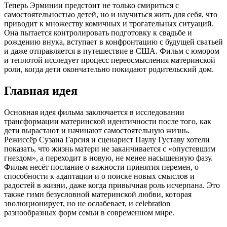
Теперь Эрминии предстоит не только смириться с
самостоятельностью детей, но и научиться жить для себя, что
приводит к множеству комичных и трогательных ситуаций.
Она пытается контролировать подготовку к свадьбе и
рождению внука, вступает в конфронтацию с будущей сватьей
и даже отправляется в путешествие в США. Фильм с юмором
и теплотой исследует процесс переосмысления материнской
роли, когда дети окончательно покидают родительский дом.
Главная идея
Основная идея фильма заключается в исследовании
трансформации материнской идентичности после того, как
дети вырастают и начинают самостоятельную жизнь.
Режиссёр Сузана Гарсия и сценарист Паулу Густаву хотели
показать, что жизнь матери не заканчивается с «опустевшим
гнездом», а переходит в новую, не менее насыщенную фазу.
Фильм несёт послание о важности принятия перемен, о
способности к адаптации и о поиске новых смыслов и
радостей в жизни, даже когда привычная роль исчерпана. Это
также гимн безусловной материнской любви, которая
эволюционирует, но не ослабевает, и celebration
разнообразных форм семьи в современном мире.