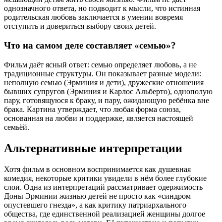
однозначного ответа, но подводит к мысли, что истинная
родительская любовь заключается в умении вовремя
отступить и довериться выбору своих детей.
Что на самом деле составляет «семью»?
Фильм даёт ясный ответ: семью определяет любовь, а не
традиционные структуры. Он показывает разные модели:
неполную семью (Эрминия и дети), дружеские отношения
бывших супругов (Эрминия и Карлос Альберто), однополую
пару, готовящуюся к браку, и пару, ожидающую ребёнка вне
брака. Картина утверждает, что любая форма союза,
основанная на любви и поддержке, является настоящей
семьёй.
Альтернативные интерпретации
Хотя фильм в основном воспринимается как душевная
комедия, некоторые критики увидели в нём более глубокие
слои. Одна из интерпретаций рассматривает одержимость
Доны Эрминии жизнью детей не просто как «синдром
опустевшего гнезда», а как критику патриархального
общества, где единственной реализацией женщины долгое