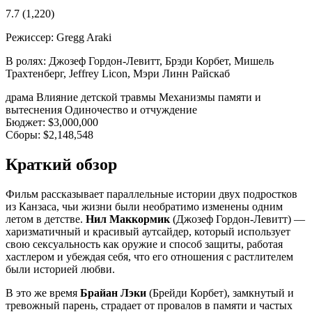
7.7
(1,220)
Режиссер:
Gregg Araki
В ролях:
Джозеф Гордон-Левитт, Брэди Корбет, Мишель
Трахтенберг, Jeffrey Licon, Мэри Линн Райскаб
драма
Влияние детской травмы
Механизмы памяти и
вытеснения
Одиночество и отчуждение
Бюджет:
$3,000,000
Сборы:
$2,148,548
Краткий обзор
Фильм рассказывает параллельные истории двух подростков
из Канзаса, чьи жизни были необратимо изменены одним
летом в детстве.
Нил Маккормик
(Джозеф Гордон-Левитт) —
харизматичный и красивый аутсайдер, который использует
свою сексуальность как оружие и способ защиты, работая
хастлером и убеждая себя, что его отношения с растлителем
были историей любви.
В это же время
Брайан Лэки
(Брейди Корбет), замкнутый и
тревожный парень, страдает от провалов в памяти и частых