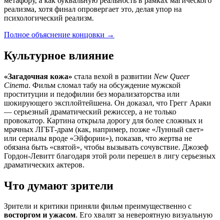
метафору, а как буквальную реальность в рамках магического
реализма, хотя финал опровергает это, делая упор на
психологический реализм.
Полное объяснение концовки
→
Культурное влияние
«Загадочная кожа»
стала вехой в развитии
New Queer
Cinema
. Фильм сломал табу на обсуждение мужской
проституции и педофилии без морализаторства или
шокирующего эксплойтейшена. Он доказал, что Грегг Араки
— серьезный драматический режиссер, а не только
провокатор. Картина открыла дорогу для более сложных и
мрачных ЛГБТ-драм (как, например, позже «Лунный свет»
или сериалы вроде «Эйфории»), показав, что жертва не
обязана быть «святой», чтобы вызывать сочувствие. Джозеф
Гордон-Левитт благодаря этой роли перешел в лигу серьезных
драматических актеров.
Что думают зрители
Зрители и критики приняли фильм преимущественно с
восторгом и ужасом
. Его хвалят за невероятную визуальную