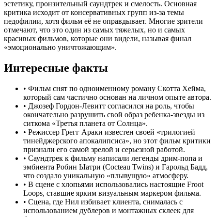
эстетику, пронзительный саундтрек и смелость. Основная
критика исходит от консервативных групп из-за темы
педофилии, хотя фильм её не оправдывает. Многие зрители
отмечают, что это один из самых тяжелых, но и самых
красивых фильмов, которые они видели, называя финал
«эмоционально уничтожающим».
Интересные факты
•
Фильм снят по одноименному роману Скотта Хейма,
который сам частично основан на личном опыте автора.
•
Джозеф Гордон-Левитт согласился на роль, чтобы
окончательно разрушить свой образ ребенка-звезды из
ситкома «Третья планета от Солнца».
•
Режиссер Грегг Араки известен своей «трилогией
тинейджерского апокалипсиса», но этот фильм критики
признали его самой зрелой и серьезной работой.
•
Саундтрек к фильму написали легенды дрим-попа и
эмбиента Робин Ыатри (Cocteau Twins) и Гарольд Бадд,
что создало уникальную «плывущую» атмосферу.
•
В сцене с хлопьями использовались настоящие Froot
Loops, ставшие ярким визуальным маркером фильма.
•
Сцена, где Нил избивает клиента, снималась с
использованием дублеров и монтажных склеек для