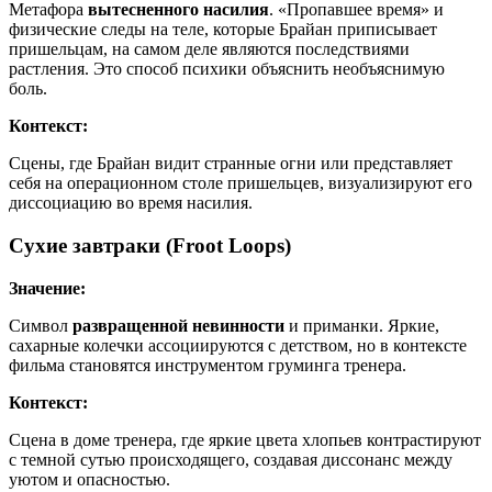
Метафора
вытесненного насилия
. «Пропавшее время» и
физические следы на теле, которые Брайан приписывает
пришельцам, на самом деле являются последствиями
растления. Это способ психики объяснить необъяснимую
боль.
Контекст:
Сцены, где Брайан видит странные огни или представляет
себя на операционном столе пришельцев, визуализируют его
диссоциацию во время насилия.
Сухие завтраки (Froot Loops)
Значение:
Символ
развращенной невинности
и приманки. Яркие,
сахарные колечки ассоциируются с детством, но в контексте
фильма становятся инструментом груминга тренера.
Контекст:
Сцена в доме тренера, где яркие цвета хлопьев контрастируют
с темной сутью происходящего, создавая диссонанс между
уютом и опасностью.