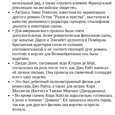
визуальный ряд, а также отразить влияние Французской
революции на английское общество.
•
Актриса Эмма Томпсон, известная по экранизации
другого романа Остин "Разум и чувства", выступила в
качестве анонимного редактора сценария, отшлифовав
диалоги и некоторые сцены.
•
Для американского проката была снята
дополнительная, более романтическая финальная сцена,
где женатые Дарси и Элизабет целуются в Пемберли.
Британская аудитория сочла ее излишне
сентиментальной и не соответствующей духу романа,
поэтому в версии для Великобритании она была
вырезана.
•
Джуди Денч, сыгравшая леди Кэтрин де Бёрг,
согласилась на роль после того, как Джо Райт написал
ей личное письмо. Она провела на съемочной площадке
всего одну неделю.
•
Это был дебютный полнометражный фильм для
режиссера Джо Райта, а также для актрис Кэри
Маллиган (Китти) и Тамзин Мерчант (Джорджиана).
•
Во время съемок Кира Найтли параллельно готовилась
к роли в боевике "Домино". Ей пришлось носить парик,
так как для другого фильма она коротко остригла
волосы.