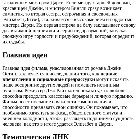
загадочным мистером Дарси. Если между старшей дочерью,
красавицей Джейн, и мистером Бингли сразу возникает
симпатия, то вторая сестра, остроумная и своевольная
Элизабет (Лиззи), сталкивается с высокомерием и гордостью
мистера Дарси. Их первая встреча на балу закладывает основу
для взаимной неприязни и серии недоразумений, запуская
сложную игру гордости и предубеждений, которая определит
их судьбы.
Главная идея
Главная идея фильма, унаследованная от романа Джейн
Остин, заключается в исследовании того, как
первые
впечатления и социальные предрассудки
могут исказить
наше восприятие других людей и помешать истинным
чувствам. Режиссер Джо Райт хотел показать, что любовь
способна преодолеть классовые барьеры и личную гордыню.
Фильм несет послание о важности самопознания и
способности признавать свои ошибки. Он показывает, что
необходимо заглянуть за фасад общественного статуса и
внешней холодности, чтобы разглядеть подлинную сущность
человека, как это в итоге удается Элизабет и Дарси.
Тематическая ДНК