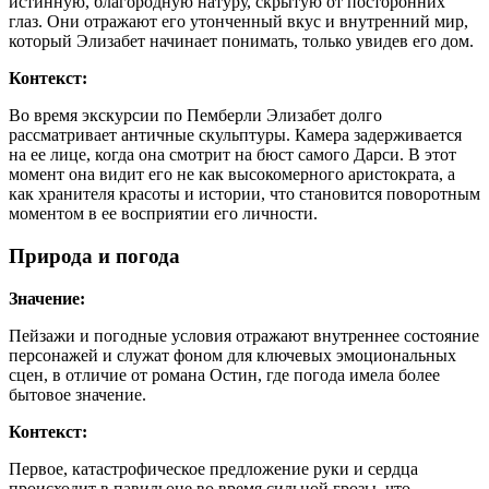
истинную, благородную натуру, скрытую от посторонних
глаз. Они отражают его утонченный вкус и внутренний мир,
который Элизабет начинает понимать, только увидев его дом.
Контекст:
Во время экскурсии по Пемберли Элизабет долго
рассматривает античные скульптуры. Камера задерживается
на ее лице, когда она смотрит на бюст самого Дарси. В этот
момент она видит его не как высокомерного аристократа, а
как хранителя красоты и истории, что становится поворотным
моментом в ее восприятии его личности.
Природа и погода
Значение:
Пейзажи и погодные условия отражают внутреннее состояние
персонажей и служат фоном для ключевых эмоциональных
сцен, в отличие от романа Остин, где погода имела более
бытовое значение.
Контекст:
Первое, катастрофическое предложение руки и сердца
происходит в павильоне во время сильной грозы, что