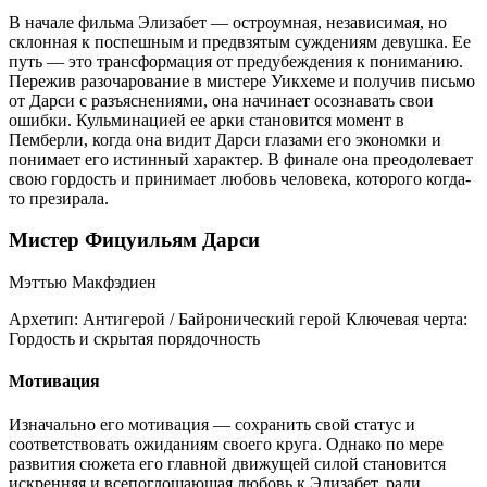
В начале фильма Элизабет — остроумная, независимая, но
склонная к поспешным и предвзятым суждениям девушка. Ее
путь — это трансформация от предубеждения к пониманию.
Пережив разочарование в мистере Уикхеме и получив письмо
от Дарси с разъяснениями, она начинает осознавать свои
ошибки. Кульминацией ее арки становится момент в
Пемберли, когда она видит Дарси глазами его экономки и
понимает его истинный характер. В финале она преодолевает
свою гордость и принимает любовь человека, которого когда-
то презирала.
Мистер Фицуильям Дарси
Мэттью Макфэдиен
Архетип:
Антигерой / Байронический герой
Ключевая черта:
Гордость и скрытая порядочность
Мотивация
Изначально его мотивация — сохранить свой статус и
соответствовать ожиданиям своего круга. Однако по мере
развития сюжета его главной движущей силой становится
искренняя и всепоглощающая любовь к Элизабет, ради