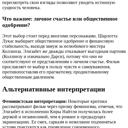
пересмотреть свои взгляды позволяют увидеть истинную
сущность человека.
Что важнее: личное счастье или общественное
одобрение?
Этот выбор стоит перед многими персонажами. Шарлотта
Лукас выбирает общественное одобрение и финансовую
стабильность, выходя замуж за нелюбимого мистера
Коллинза. Элизабет же дважды отказывает выгодным партиям
(Коллинзу и изначально Дарси), потому что они не
соответствуют ее представлениям о личном счастье. Фильм
прославляет ее выбор в пользу чувств и самоуважения,
противопоставляя его прагматизму, продиктованному
общественным давлением.
Альтернативные интерпретации
Феминистская интерпретация:
Некоторые критики
рассматривают фильм через призму феминизма, отмечая, что
Элизабет в исполнении Киры Найтли получилась более
дерзкой и независимой, чем в романе и предыдущих
экранизациях. Ее смех, сарказм и нежелание подчиняться
устоям трактуются как проявление современного