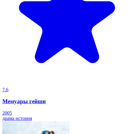
7.6
Мемуары гейши
2005
драма
история