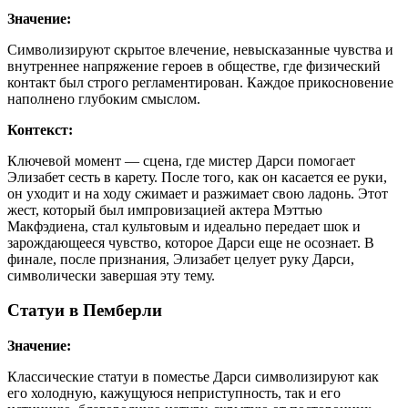
Значение:
Символизируют скрытое влечение, невысказанные чувства и
внутреннее напряжение героев в обществе, где физический
контакт был строго регламентирован. Каждое прикосновение
наполнено глубоким смыслом.
Контекст:
Ключевой момент — сцена, где мистер Дарси помогает
Элизабет сесть в карету. После того, как он касается ее руки,
он уходит и на ходу сжимает и разжимает свою ладонь. Этот
жест, который был импровизацией актера Мэттью
Макфэдиена, стал культовым и идеально передает шок и
зарождающееся чувство, которое Дарси еще не осознает. В
финале, после признания, Элизабет целует руку Дарси,
символически завершая эту тему.
Статуи в Пемберли
Значение:
Классические статуи в поместье Дарси символизируют как
его холодную, кажущуюся неприступность, так и его