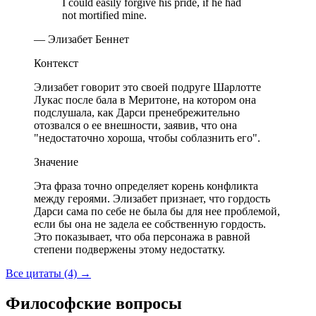
I could easily forgive his pride, if he had
not mortified mine.
— Элизабет Беннет
Контекст
Элизабет говорит это своей подруге Шарлотте
Лукас после бала в Меритоне, на котором она
подслушала, как Дарси пренебрежительно
отозвался о ее внешности, заявив, что она
"недостаточно хороша, чтобы соблазнить его".
Значение
Эта фраза точно определяет корень конфликта
между героями. Элизабет признает, что гордость
Дарси сама по себе не была бы для нее проблемой,
если бы она не задела ее собственную гордость.
Это показывает, что оба персонажа в равной
степени подвержены этому недостатку.
Все цитаты (4)
→
Философские вопросы