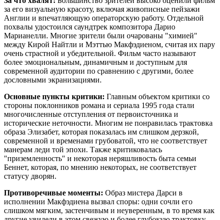
За что хвалят:
Большинство зрителей высоко оценили фильм
за его визуальную красоту, включая живописные пейзажи
Англии и впечатляющую операторскую работу. Отдельной
похвалы удостоился саундтрек композитора Дарио
Марианелли. Многие зрители были очарованы "химией"
между Кирой Найтли и Мэттью Макфэдиеном, считая их пару
очень страстной и убедительной. Фильм часто называют
более эмоциональным, динамичным и доступным для
современной аудитории по сравнению с другими, более
дословными экранизациями.
Основные пункты критики:
Главным объектом критики со
стороны поклонников романа и сериала 1995 года стали
многочисленные отступления от первоисточника и
исторические неточности. Многим не понравилась трактовка
образа Элизабет, которая показалась им слишком дерзкой,
современной и временами грубоватой, что не соответствует
манерам леди той эпохи. Также критиковалась
"приземленность" и некоторая неряшливость быта семьи
Беннет, которая, по мнению некоторых, не соответствует
статусу дворян.
Противоречивые моменты:
Образ мистера Дарси в
исполнении Макфэдиена вызвал споры: одни сочли его
слишком мягким, застенчивым и неуверенным, в то время как
другие увидели в этом свежую и более глубокую трактовку