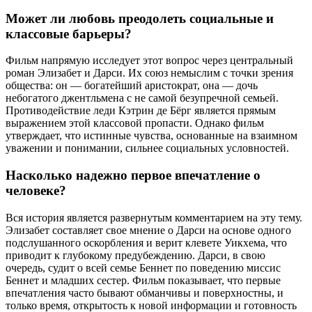
Может ли любовь преодолеть социальные и
классовые барьеры?
Фильм напрямую исследует этот вопрос через центральный
роман Элизабет и Дарси. Их союз немыслим с точки зрения
общества: он — богатейший аристократ, она — дочь
небогатого джентльмена с не самой безупречной семьей.
Противодействие леди Кэтрин де Бёрг является прямым
выражением этой классовой пропасти. Однако фильм
утверждает, что истинные чувства, основанные на взаимном
уважении и понимании, сильнее социальных условностей.
Насколько надежно первое впечатление о
человеке?
Вся история является развернутым комментарием на эту тему.
Элизабет составляет свое мнение о Дарси на основе одного
подслушанного оскорбления и верит клевете Уикхема, что
приводит к глубокому предубеждению. Дарси, в свою
очередь, судит о всей семье Беннет по поведению миссис
Беннет и младших сестер. Фильм показывает, что первые
впечатления часто бывают обманчивы и поверхностны, и
только время, открытость к новой информации и готовность