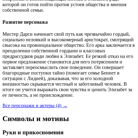
которой он готов пойти против устоев общества и мнения
собственной семьи.
Развитие персонажа
Мистер Дарси начинает свой путь как чрезвычайно гордый,
социально неловкий и высокомерный аристократ, смотрящий
свысока на провинциальное общество. Его арка заключается в
преодолении собственной гордыни и классовых
предрассудков ради любви к Элизабет. Ее резкий отказ на его
первое предложение становится для него потрясением и
заставляет переосмыслить свое поведение. Он совершает
благородные поступки тайно (помогает семье Беннет в
ситуации с Лидией), доказывая, что за его холодной
внешностью скрывается честный и заботливый человек. В
итоге он учится выражать свои чувства и ценить Элизабет за
ее личность, а не происхождение.
Все персонажи и актеры (4)
→
Символы и мотивы
Руки и прикосновения