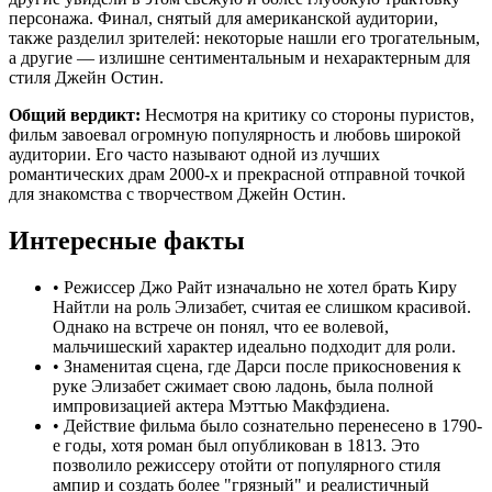
персонажа. Финал, снятый для американской аудитории,
также разделил зрителей: некоторые нашли его трогательным,
а другие — излишне сентиментальным и нехарактерным для
стиля Джейн Остин.
Общий вердикт:
Несмотря на критику со стороны пуристов,
фильм завоевал огромную популярность и любовь широкой
аудитории. Его часто называют одной из лучших
романтических драм 2000-х и прекрасной отправной точкой
для знакомства с творчеством Джейн Остин.
Интересные факты
•
Режиссер Джо Райт изначально не хотел брать Киру
Найтли на роль Элизабет, считая ее слишком красивой.
Однако на встрече он понял, что ее волевой,
мальчишеский характер идеально подходит для роли.
•
Знаменитая сцена, где Дарси после прикосновения к
руке Элизабет сжимает свою ладонь, была полной
импровизацией актера Мэттью Макфэдиена.
•
Действие фильма было сознательно перенесено в 1790-
е годы, хотя роман был опубликован в 1813. Это
позволило режиссеру отойти от популярного стиля
ампир и создать более "грязный" и реалистичный