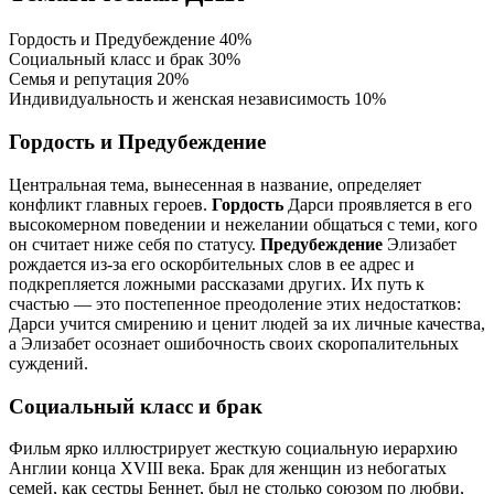
Гордость и Предубеждение
40%
Социальный класс и брак
30%
Семья и репутация
20%
Индивидуальность и женская независимость
10%
Гордость и Предубеждение
Центральная тема, вынесенная в название, определяет
конфликт главных героев.
Гордость
Дарси проявляется в его
высокомерном поведении и нежелании общаться с теми, кого
он считает ниже себя по статусу.
Предубеждение
Элизабет
рождается из-за его оскорбительных слов в ее адрес и
подкрепляется ложными рассказами других. Их путь к
счастью — это постепенное преодоление этих недостатков:
Дарси учится смирению и ценит людей за их личные качества,
а Элизабет осознает ошибочность своих скоропалительных
суждений.
Социальный класс и брак
Фильм ярко иллюстрирует жесткую социальную иерархию
Англии конца XVIII века. Брак для женщин из небогатых
семей, как сестры Беннет, был не столько союзом по любви,