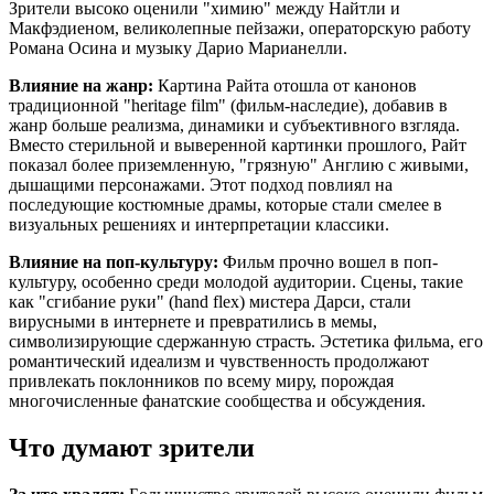
Зрители высоко оценили "химию" между Найтли и
Макфэдиеном, великолепные пейзажи, операторскую работу
Романа Осина и музыку Дарио Марианелли.
Влияние на жанр:
Картина Райта отошла от канонов
традиционной "heritage film" (фильм-наследие), добавив в
жанр больше реализма, динамики и субъективного взгляда.
Вместо стерильной и выверенной картинки прошлого, Райт
показал более приземленную, "грязную" Англию с живыми,
дышащими персонажами. Этот подход повлиял на
последующие костюмные драмы, которые стали смелее в
визуальных решениях и интерпретации классики.
Влияние на поп-культуру:
Фильм прочно вошел в поп-
культуру, особенно среди молодой аудитории. Сцены, такие
как "сгибание руки" (hand flex) мистера Дарси, стали
вирусными в интернете и превратились в мемы,
символизирующие сдержанную страсть. Эстетика фильма, его
романтический идеализм и чувственность продолжают
привлекать поклонников по всему миру, порождая
многочисленные фанатские сообщества и обсуждения.
Что думают зрители