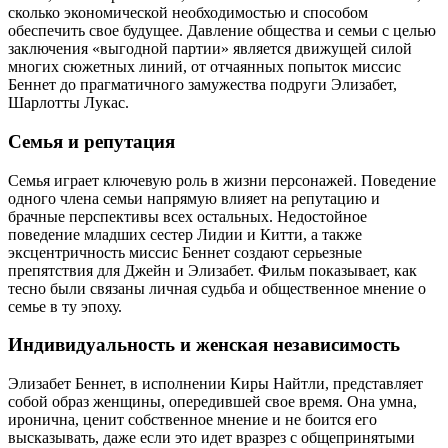
сколько экономической необходимостью и способом
обеспечить свое будущее. Давление общества и семьи с целью
заключения «выгодной партии» является движущей силой
многих сюжетных линий, от отчаянных попыток миссис
Беннет до прагматичного замужества подруги Элизабет,
Шарлотты Лукас.
Семья и репутация
Семья играет ключевую роль в жизни персонажей. Поведение
одного члена семьи напрямую влияет на репутацию и
брачные перспективы всех остальных. Недостойное
поведение младших сестер Лидии и Китти, а также
эксцентричность миссис Беннет создают серьезные
препятствия для Джейн и Элизабет. Фильм показывает, как
тесно были связаны личная судьба и общественное мнение о
семье в ту эпоху.
Индивидуальность и женская независимость
Элизабет Беннет, в исполнении Киры Найтли, представляет
собой образ женщины, опередившей свое время. Она умна,
иронична, ценит собственное мнение и не боится его
высказывать, даже если это идет вразрез с общепринятыми