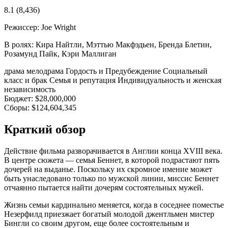
8.1
(8,436)
Режиссер:
Joe Wright
В ролях:
Кира Найтли, Мэттью Макфэдьен, Бренда Блетин,
Розамунд Пайк, Кэри Маллиган
драма
мелодрама
Гордость и Предубеждение
Социальный
класс и брак
Семья и репутация
Индивидуальность и женская
независимость
Бюджет:
$28,000,000
Сборы:
$124,604,345
Краткий обзор
Действие фильма разворачивается в Англии конца XVIII века.
В центре сюжета — семья Беннет, в которой подрастают пять
дочерей на выданье. Поскольку их скромное имение может
быть унаследовано только по мужской линии, миссис Беннет
отчаянно пытается найти дочерям состоятельных мужей.
Жизнь семьи кардинально меняется, когда в соседнее поместье
Незерфилд приезжает богатый молодой джентльмен мистер
Бингли со своим другом, еще более состоятельным и