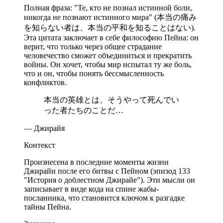
Полная фраза: "Те, кто не познал истинной боли,
никогда не познают истинного мира" (本当の痛み
を知らない者は、本当の平和を知ることはない).
Эта цитата заключает в себе философию Пейна: он
верит, что только через общее страдание
человечество сможет объединиться и прекратить
войны. Он хочет, чтобы мир испытал ту же боль,
что и он, чтобы понять бессмысленность
конфликтов.
本当の英雄とは、そうやって死んでい
った者たちのことだ…
— Джирайя
Контекст
Произнесена в последние моменты жизни
Джирайи после его битвы с Пейном (эпизод 133
"История о доблестном Джирайе"). Эти мысли он
записывает в виде кода на спине жабы-
посланника, что становится ключом к разгадке
тайны Пейна.