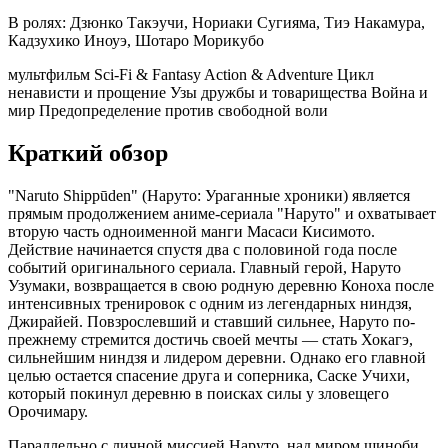
В ролях:
Дзюнко Такэучи, Нориаки Сугияма, Тиэ Накамура,
Кадзухико Иноуэ, Шотаро Морикубо
мультфильм
Sci-Fi & Fantasy
Action & Adventure
Цикл
ненависти и прощение
Узы дружбы и товарищества
Война и
мир
Предопределение против свободной воли
Краткий обзор
"Naruto Shippūden" (Наруто: Ураганные хроники) является
прямым продолжением аниме-сериала "Наруто" и охватывает
вторую часть одноименной манги Масаси Кисимото.
Действие начинается спустя два с половиной года после
событий оригинального сериала. Главный герой, Наруто
Узумаки, возвращается в свою родную деревню Коноха после
интенсивных тренировок с одним из легендарных ниндзя,
Джирайей. Повзрослевший и ставший сильнее, Наруто по-
прежнему стремится достичь своей мечты — стать Хокагэ,
сильнейшим ниндзя и лидером деревни. Однако его главной
целью остается спасение друга и соперника, Саске Учихи,
который покинул деревню в поисках силы у зловещего
Орочимару.
Параллельно с личной миссией Наруто, над миром шиноби