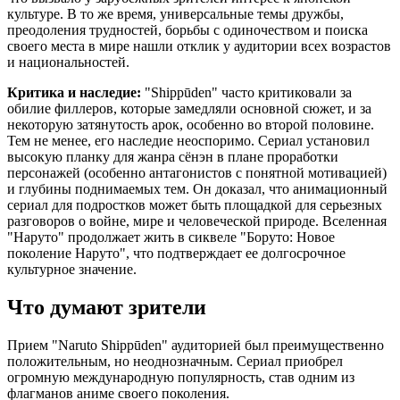
культуре. В то же время, универсальные темы дружбы,
преодоления трудностей, борьбы с одиночеством и поиска
своего места в мире нашли отклик у аудитории всех возрастов
и национальностей.
Критика и наследие:
"Shippūden" часто критиковали за
обилие филлеров, которые замедляли основной сюжет, и за
некоторую затянутость арок, особенно во второй половине.
Тем не менее, его наследие неоспоримо. Сериал установил
высокую планку для жанра сёнэн в плане проработки
персонажей (особенно антагонистов с понятной мотивацией)
и глубины поднимаемых тем. Он доказал, что анимационный
сериал для подростков может быть площадкой для серьезных
разговоров о войне, мире и человеческой природе. Вселенная
"Наруто" продолжает жить в сиквеле "Боруто: Новое
поколение Наруто", что подтверждает ее долгосрочное
культурное значение.
Что думают зрители
Прием "Naruto Shippūden" аудиторией был преимущественно
положительным, но неоднозначным. Сериал приобрел
огромную международную популярность, став одним из
флагманов аниме своего поколения.