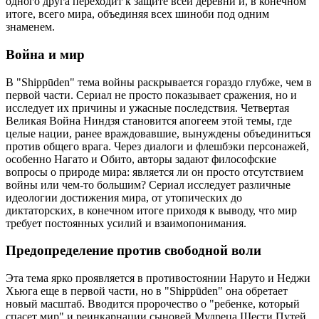
одного друга переходит к защите всей деревни и, в конечном
итоге, всего мира, объединяя всех шиноби под одним
знаменем.
Война и мир
В "Shippūden" тема войны раскрывается гораздо глубже, чем в
первой части. Сериал не просто показывает сражения, но и
исследует их причины и ужасные последствия. Четвертая
Великая Война Ниндзя становится апогеем этой темы, где
целые нации, ранее враждовавшие, вынуждены объединиться
против общего врага. Через диалоги и флешбэки персонажей,
особенно Нагато и Обито, авторы задают философские
вопросы о природе мира: является ли он просто отсутствием
войны или чем-то большим? Сериал исследует различные
идеологии достижения мира, от утопических до
диктаторских, в конечном итоге приходя к выводу, что мир
требует постоянных усилий и взаимопонимания.
Предопределение против свободной воли
Эта тема ярко проявляется в противостоянии Наруто и Неджи
Хьюга еще в первой части, но в "Shippūden" она обретает
новый масштаб. Вводится пророчество о "ребенке, который
спасет мир" и реинкарнации сыновей Мудреца Шести Путей,