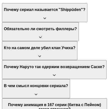
Почему сериал называется "Shippūden"?
"Shippūden" (疾風伝) переводится с японского как "Хроники
Обязательно ли смотреть филлеры?
урагана" или "Летописи урагана". Это название
символизирует повзрослевшего Наруто, чьи техники,
основанные на стихии ветра, стали намного мощнее. Также
это отражает более динамичный и бурный характер
Нет, не обязательно. Филлеры — это эпизоды, которых не
Кто на самом деле убил клан Учиха?
повествования во второй части истории.
было в оригинальной манге, и они не влияют на основной
сюжет. Их можно пропустить, чтобы не терять темп
повествования. Существуют специальные гайды, в которых
перечислены номера филлерных серий для пропуска.
Клан Учиха был уничтожен Итачи Учихой при содействии
Почему Наруто так одержим возвращением Саске?
Обито Учихи (который действовал под маской). Однако Итачи
сделал это не по своей воле, а по секретному приказу высшего
руководства Конохи, чтобы предотвратить государственный
переворот, который планировал клан, и избежать гражданской
Для Наруто Саске — не просто товарищ по команде, а первый
В чем смысл концовки сериала?
войны.
человек, признавший его и разделивший с ним узы, похожие
на братские. Потеря Саске стала для Наруто личной трагедией
и провалом. Его стремление вернуть друга — это не только
выполнение обещания, данного Сакуре, но и его собственный
Концовка символизирует завершение цикла ненависти и
Почему анимация в 167 серии (битва с Пейном)
способ не отказываться от тех, кто ему дорог, что является его
мести, который длился веками. Финальная битва Наруто и