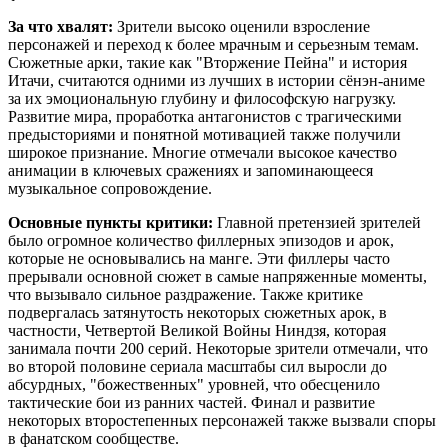
За что хвалят:
Зрители высоко оценили взросление
персонажей и переход к более мрачным и серьезным темам.
Сюжетные арки, такие как "Вторжение Пейна" и история
Итачи, считаются одними из лучших в истории сёнэн-аниме
за их эмоциональную глубину и философскую нагрузку.
Развитие мира, проработка антагонистов с трагическими
предысториями и понятной мотивацией также получили
широкое признание. Многие отмечали высокое качество
анимации в ключевых сражениях и запоминающееся
музыкальное сопровождение.
Основные пункты критики:
Главной претензией зрителей
было огромное количество филлерных эпизодов и арок,
которые не основывались на манге. Эти филлеры часто
прерывали основной сюжет в самые напряженные моменты,
что вызывало сильное раздражение. Также критике
подвергалась затянутость некоторых сюжетных арок, в
частности, Четвертой Великой Войны Ниндзя, которая
занимала почти 200 серий. Некоторые зрители отмечали, что
во второй половине сериала масштабы сил выросли до
абсурдных, "божественных" уровней, что обесценило
тактические бои из ранних частей. Финал и развитие
некоторых второстепенных персонажей также вызвали споры
в фанатском сообществе.