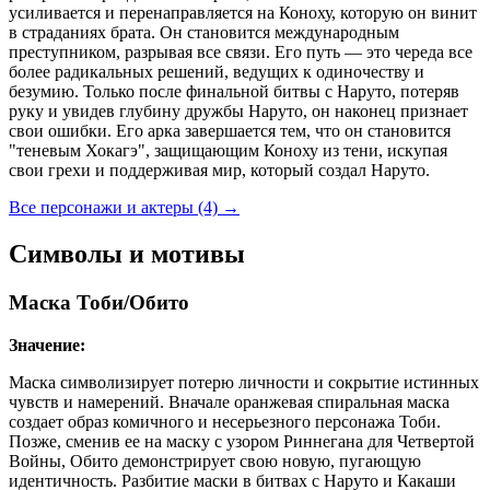
усиливается и перенаправляется на Коноху, которую он винит
в страданиях брата. Он становится международным
преступником, разрывая все связи. Его путь — это череда все
более радикальных решений, ведущих к одиночеству и
безумию. Только после финальной битвы с Наруто, потеряв
руку и увидев глубину дружбы Наруто, он наконец признает
свои ошибки. Его арка завершается тем, что он становится
"теневым Хокагэ", защищающим Коноху из тени, искупая
свои грехи и поддерживая мир, который создал Наруто.
Все персонажи и актеры (4)
→
Символы и мотивы
Маска Тоби/Обито
Значение:
Маска символизирует потерю личности и сокрытие истинных
чувств и намерений. Вначале оранжевая спиральная маска
создает образ комичного и несерьезного персонажа Тоби.
Позже, сменив ее на маску с узором Риннегана для Четвертой
Войны, Обито демонстрирует свою новую, пугающую
идентичность. Разбитие маски в битвах с Наруто и Какаши