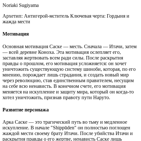
Noriaki Sugiyama
Архетип:
Антигерой-мститель
Ключевая черта:
Гордыня и
жажда мести
Мотивация
Основная мотивация Саске — месть. Сначала — Итачи, затем
— всей деревне Коноха. Эта мотивация ослепляет его,
заставляя жертвовать всем ради силы. После раскрытия
правды о прошлом, его мотивация усложняется: он хочет
уничтожить существующую систему шиноби, которая, по его
мнению, порождает лишь страдания, и создать новый мир
через революцию, став единственным правителем, несущим
на себе всю ненависть. В конечном счете, его мотивация
меняется на искупление и защиту мира, который он когда-то
хотел уничтожить, признав правоту пути Наруто.
Развитие персонажа
Арка Саске — это трагический путь во тьму и медленное
искупление. В начале "Shippūden" он полностью поглощен
жаждой мести своему брату Итачи. После убийства Итачи и
раскрытия правды о его жертве, ненависть Саске лишь