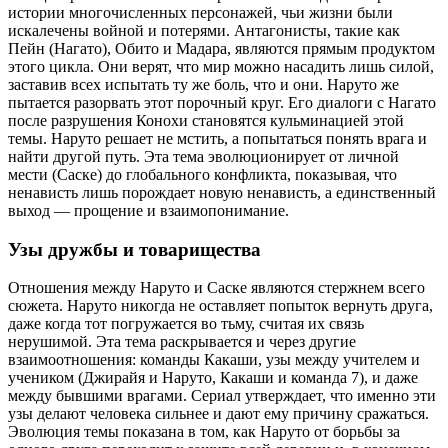
истории многочисленных персонажей, чьи жизни были
искалечены войной и потерями. Антагонисты, такие как
Пейн (Нагато), Обито и Мадара, являются прямым продуктом
этого цикла. Они верят, что мир можно насадить лишь силой,
заставив всех испытать ту же боль, что и они. Наруто же
пытается разорвать этот порочный круг. Его диалоги с Нагато
после разрушения Конохи становятся кульминацией этой
темы. Наруто решает не мстить, а попытаться понять врага и
найти другой путь. Эта тема эволюционирует от личной
мести (Саске) до глобального конфликта, показывая, что
ненависть лишь порождает новую ненависть, а единственный
выход — прощение и взаимопонимание.
Узы дружбы и товарищества
Отношения между Наруто и Саске являются стержнем всего
сюжета. Наруто никогда не оставляет попыток вернуть друга,
даже когда тот погружается во тьму, считая их связь
нерушимой. Эта тема раскрывается и через другие
взаимоотношения: команды Какаши, узы между учителем и
учеником (Джирайя и Наруто, Какаши и команда 7), и даже
между бывшими врагами. Сериал утверждает, что именно эти
узы делают человека сильнее и дают ему причину сражаться.
Эволюция темы показана в том, как Наруто от борьбы за