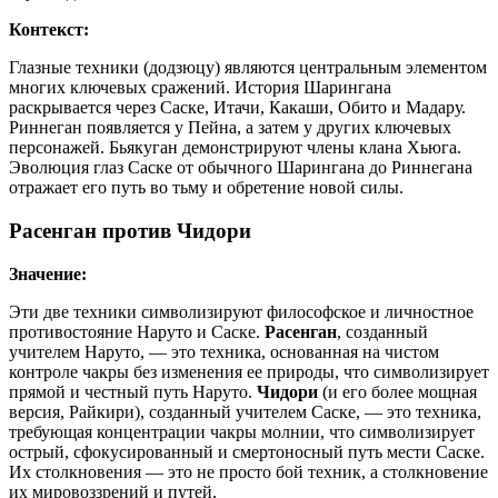
Контекст:
Глазные техники (додзюцу) являются центральным элементом
многих ключевых сражений. История Шарингана
раскрывается через Саске, Итачи, Какаши, Обито и Мадару.
Риннеган появляется у Пейна, а затем у других ключевых
персонажей. Бьякуган демонстрируют члены клана Хьюга.
Эволюция глаз Саске от обычного Шарингана до Риннегана
отражает его путь во тьму и обретение новой силы.
Расенган против Чидори
Значение:
Эти две техники символизируют философское и личностное
противостояние Наруто и Саске.
Расенган
, созданный
учителем Наруто, — это техника, основанная на чистом
контроле чакры без изменения ее природы, что символизирует
прямой и честный путь Наруто.
Чидори
(и его более мощная
версия, Райкири), созданный учителем Саске, — это техника,
требующая концентрации чакры молнии, что символизирует
острый, сфокусированный и смертоносный путь мести Саске.
Их столкновения — это не просто бой техник, а столкновение
их мировоззрений и путей.