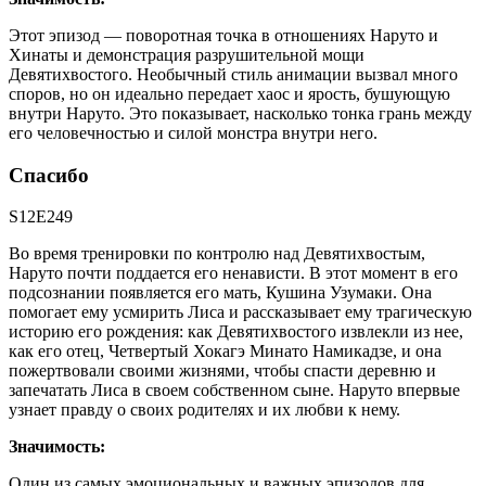
Этот эпизод — поворотная точка в отношениях Наруто и
Хинаты и демонстрация разрушительной мощи
Девятихвостого. Необычный стиль анимации вызвал много
споров, но он идеально передает хаос и ярость, бушующую
внутри Наруто. Это показывает, насколько тонка грань между
его человечностью и силой монстра внутри него.
Спасибо
S12E249
Во время тренировки по контролю над Девятихвостым,
Наруто почти поддается его ненависти. В этот момент в его
подсознании появляется его мать, Кушина Узумаки. Она
помогает ему усмирить Лиса и рассказывает ему трагическую
историю его рождения: как Девятихвостого извлекли из нее,
как его отец, Четвертый Хокагэ Минато Намикадзе, и она
пожертвовали своими жизнями, чтобы спасти деревню и
запечатать Лиса в своем собственном сыне. Наруто впервые
узнает правду о своих родителях и их любви к нему.
Значимость:
Один из самых эмоциональных и важных эпизодов для