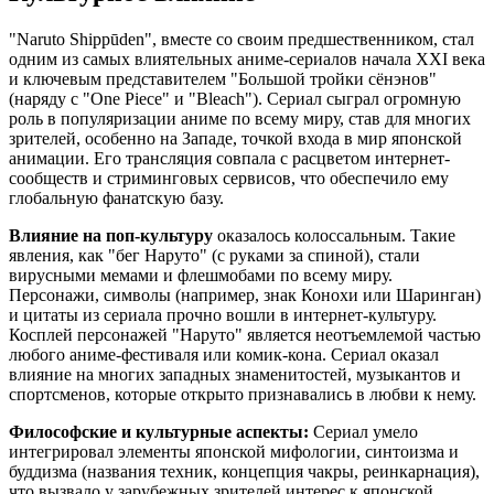
"Naruto Shippūden", вместе со своим предшественником, стал
одним из самых влиятельных аниме-сериалов начала XXI века
и ключевым представителем "Большой тройки сёнэнов"
(наряду с "One Piece" и "Bleach"). Сериал сыграл огромную
роль в популяризации аниме по всему миру, став для многих
зрителей, особенно на Западе, точкой входа в мир японской
анимации. Его трансляция совпала с расцветом интернет-
сообществ и стриминговых сервисов, что обеспечило ему
глобальную фанатскую базу.
Влияние на поп-культуру
оказалось колоссальным. Такие
явления, как "бег Наруто" (с руками за спиной), стали
вирусными мемами и флешмобами по всему миру.
Персонажи, символы (например, знак Конохи или Шаринган)
и цитаты из сериала прочно вошли в интернет-культуру.
Косплей персонажей "Наруто" является неотъемлемой частью
любого аниме-фестиваля или комик-кона. Сериал оказал
влияние на многих западных знаменитостей, музыкантов и
спортсменов, которые открыто признавались в любви к нему.
Философские и культурные аспекты:
Сериал умело
интегрировал элементы японской мифологии, синтоизма и
буддизма (названия техник, концепция чакры, реинкарнация),
что вызвало у зарубежных зрителей интерес к японской