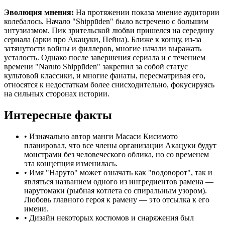
Эволюция мнения:
На протяжении показа мнение аудитории
колебалось. Начало "Shippūden" было встречено с большим
энтузиазмом. Пик зрительской любви пришелся на середину
сериала (арки про Акацуки, Пейна). Ближе к концу, из-за
затянутости войны и филлеров, многие начали выражать
усталость. Однако после завершения сериала и с течением
времени "Naruto Shippūden" закрепил за собой статус
культовой классики, и многие фанаты, пересматривая его,
относятся к недостаткам более снисходительно, фокусируясь
на сильных сторонах истории.
Интересные факты
•
Изначально автор манги Масаси Кисимото
планировал, что все члены организации Акацуки будут
монстрами без человеческого облика, но со временем
эта концепция изменилась.
•
Имя "Наруто" может означать как "водоворот", так и
являться названием одного из ингредиентов рамена —
нарутомаки (рыбная котлета со спиральным узором).
Любовь главного героя к рамену — это отсылка к его
имени.
•
Дизайн некоторых костюмов и снаряжения был