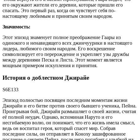
его окружают жители его деревни, которые пришли его
спасать. Это первый раз, когда он чувствует себя по-
настоящему любимым и принятым своим народом.
Значимость:
Этот эпизод знаменует полное преображение Гаары из
одинокого и ненавидящего всех джинчуурики в настоящего
лидера, любимого своим народом. Его воскрешение
символизирует его перерождение и укрепляет узы дружбы
между деревнями Песка и Листа. Этот момент является
мощным примером искупления и принятия.
История о доблестном Джирайе
S6E133
Эпизод полностью посвящен последним моментам жизни
Джирайи и его битве против своего бывшего ученика, Пейна.
Проигрывая бой, Джирайя размышляет о своей жизни, считая
её полной неудач. Однако, вспоминая Наруто и его
несгибаемую волю, он понимает, что его жизнь имела смысл,
ведь он воспитал героя, который спасет мир. Собрав
последние силы, он отправляет в Коноху зашифрованное
послание о секрете Пейна, после чего погибает с улыбкой на