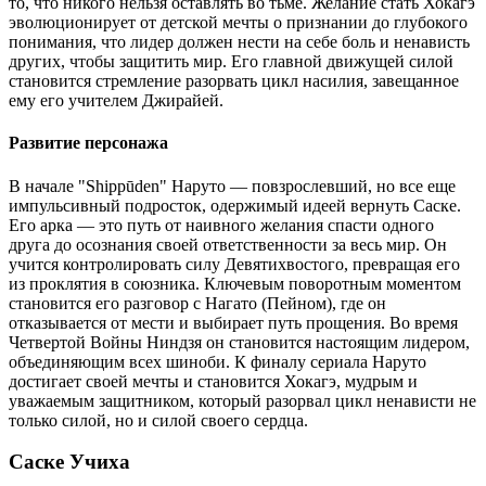
то, что никого нельзя оставлять во тьме. Желание стать Хокагэ
эволюционирует от детской мечты о признании до глубокого
понимания, что лидер должен нести на себе боль и ненависть
других, чтобы защитить мир. Его главной движущей силой
становится стремление разорвать цикл насилия, завещанное
ему его учителем Джирайей.
Развитие персонажа
В начале "Shippūden" Наруто — повзрослевший, но все еще
импульсивный подросток, одержимый идеей вернуть Саске.
Его арка — это путь от наивного желания спасти одного
друга до осознания своей ответственности за весь мир. Он
учится контролировать силу Девятихвостого, превращая его
из проклятия в союзника. Ключевым поворотным моментом
становится его разговор с Нагато (Пейном), где он
отказывается от мести и выбирает путь прощения. Во время
Четвертой Войны Ниндзя он становится настоящим лидером,
объединяющим всех шиноби. К финалу сериала Наруто
достигает своей мечты и становится Хокагэ, мудрым и
уважаемым защитником, который разорвал цикл ненависти не
только силой, но и силой своего сердца.
Саске Учиха