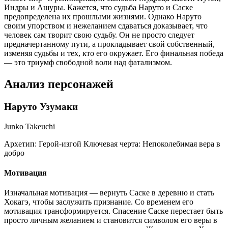
Индры и Ашуры. Кажется, что судьба Наруто и Саске
предопределена их прошлыми жизнями. Однако Наруто
своим упорством и нежеланием сдаваться доказывает, что
человек сам творит свою судьбу. Он не просто следует
предначертанному пути, а прокладывает свой собственный,
изменяя судьбы и тех, кто его окружает. Его финальная победа
— это триумф свободной воли над фатализмом.
Анализ персонажей
Наруто Узумаки
Junko Takeuchi
Архетип:
Герой-изгой
Ключевая черта:
Непоколебимая вера в
добро
Мотивация
Изначальная мотивация — вернуть Саске в деревню и стать
Хокагэ, чтобы заслужить признание. Со временем его
мотивация трансформируется. Спасение Саске перестает быть
просто личным желанием и становится символом его веры в