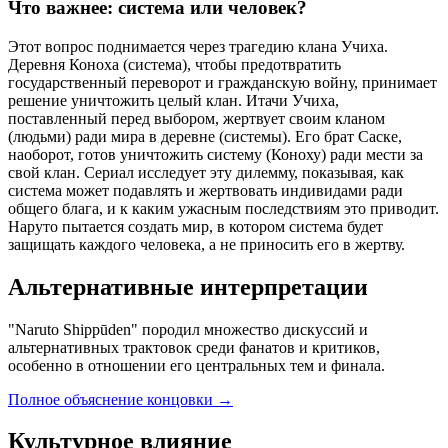
Что важнее: система или человек?
Этот вопрос поднимается через трагедию клана Учиха.
Деревня Коноха (система), чтобы предотвратить
государственный переворот и гражданскую войну, принимает
решение уничтожить целый клан. Итачи Учиха,
поставленный перед выбором, жертвует своим кланом
(людьми) ради мира в деревне (системы). Его брат Саске,
наоборот, готов уничтожить систему (Коноху) ради мести за
свой клан. Сериал исследует эту дилемму, показывая, как
система может подавлять и жертвовать индивидами ради
общего блага, и к каким ужасным последствиям это приводит.
Наруто пытается создать мир, в котором система будет
защищать каждого человека, а не приносить его в жертву.
Альтернативные интерпретации
"Naruto Shippūden" породил множество дискуссий и
альтернативных трактовок среди фанатов и критиков,
особенно в отношении его центральных тем и финала.
Полное объяснение концовки
→
Культурное влияние