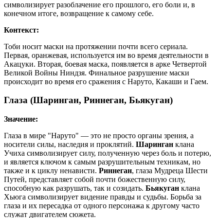
символизирует разоблачение его прошлого, его боли и, в
конечном итоге, возвращение к самому себе.
Контекст:
Тоби носит маски на протяжении почти всего сериала.
Первая, оранжевая, используется им во время деятельности в
Акацуки. Вторая, боевая маска, появляется в арке Четвертой
Великой Войны Ниндзя. Финальное разрушение маски
происходит во время его сражения с Наруто, Какаши и Гаем.
Глаза (Шаринган, Риннеган, Бьякуган)
Значение:
Глаза в мире "Наруто" — это не просто органы зрения, а
носители силы, наследия и проклятий.
Шаринган
клана
Учиха символизирует силу, полученную через боль и потерю,
и является ключом к самым разрушительным техникам, но
также и к циклу ненависти.
Риннеган
, глаза Мудреца Шести
Путей, представляет собой почти божественную силу,
способную как разрушать, так и созидать.
Бьякуган
клана
Хьюга символизирует видение правды и судьбы. Борьба за
глаза и их пересадка от одного персонажа к другому часто
служат двигателем сюжета.