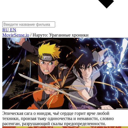
RU
EN
MovieSense.io
/
Наруто: Ураганные хроники
Эпическая сага о ниндзя, чьё сердце горит ярче любой
техники, пронзая тьму одиночества и ненависти, словно
расенган, разрушающий скалы предопределенности.