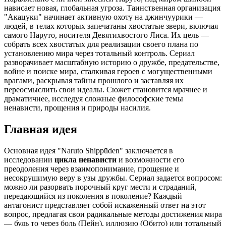
нависает новая, глобальная угроза. Таинственная организация
"Акацуки" начинает активную охоту на джинчуурики —
людей, в телах которых запечатаны хвостатые звери, включая
самого Наруто, носителя Девятихвостого Лиса. Их цель —
собрать всех хвостатых для реализации своего плана по
установлению мира через тотальный контроль. Сериал
разворачивает масштабную историю о дружбе, предательстве,
войне и поиске мира, сталкивая героев с могущественными
врагами, раскрывая тайны прошлого и заставляя их
переосмыслить свои идеалы. Сюжет становится мрачнее и
драматичнее, исследуя сложные философские темы
ненависти, прощения и природы насилия.
Главная идея
Основная идея "Naruto Shippūden" заключается в
исследовании
цикла ненависти
и возможности его
преодоления через взаимопонимание, прощение и
несокрушимую веру в узы дружбы. Сериал задается вопросом:
можно ли разорвать порочный круг мести и страданий,
передающийся из поколения в поколение? Каждый
антагонист представляет собой искаженный ответ на этот
вопрос, предлагая свои радикальные методы достижения мира
— будь то через боль (Пейн), иллюзию (Обито) или тотальный