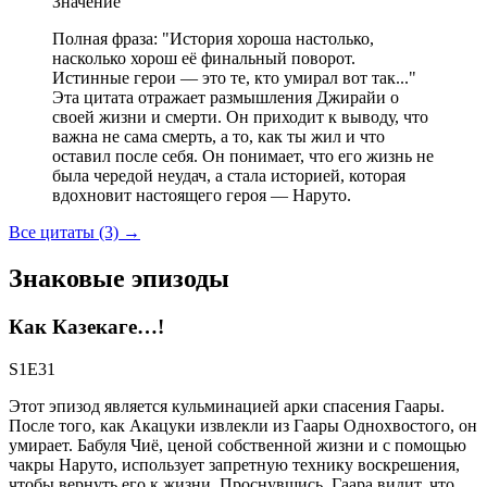
Значение
Полная фраза: "История хороша настолько,
насколько хорош её финальный поворот.
Истинные герои — это те, кто умирал вот так..."
Эта цитата отражает размышления Джирайи о
своей жизни и смерти. Он приходит к выводу, что
важна не сама смерть, а то, как ты жил и что
оставил после себя. Он понимает, что его жизнь не
была чередой неудач, а стала историей, которая
вдохновит настоящего героя — Наруто.
Все цитаты (3)
→
Знаковые эпизоды
Как Казекаге…!
S1E31
Этот эпизод является кульминацией арки спасения Гаары.
После того, как Акацуки извлекли из Гаары Однохвостого, он
умирает. Бабуля Чиё, ценой собственной жизни и с помощью
чакры Наруто, использует запретную технику воскрешения,
чтобы вернуть его к жизни. Проснувшись, Гаара видит, что