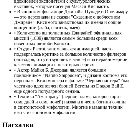
вдохновлен экспонатами с культурологических
выставок, которые посещал Масаси Кисимото.
•
В японском фольклоре Джирайя, Цунаде и Орочимару
— это персонажи из сказки "Сказание о доблестном
Джирайе". Кисимото заимствовал их имена и общие
концепции (жаба, слизень, змея).
•
Количество выполненных Джирайей официальных
миссий (1839) является самым большим среди всех
известных шиноби Конохи.
•
Студия Pierrot, занимавшаяся анимацией, часто
подвергалась критике за большое количество филлеров
(эпизодов, отсутствующих в манге) и за неравномерное
качество анимации в некоторых сериях.
•
Актер Майкл Б. Джордан является большим
поклонником "Naruto Shippūden", и дизайн костюма его
персонажа Киллмонгера в фильме "Черная пантера" был
частично вдохновлен броней Вегеты из Dragon Ball Z,
еще одного популярного сёнэна.
•
Техника "Аматэрасу" (черное пламя, которое горит
семь дней и семь ночей) названа в честь богини солнца
в синтоистской мифологии. Многие названия техник
взяты из японской мифологии.
Пасхалки