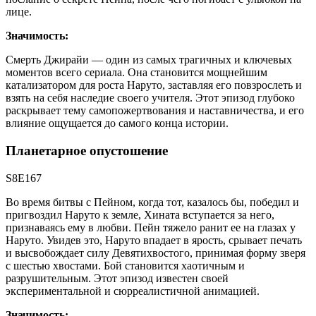
лице.
Значимость:
Смерть Джирайи — один из самых трагичных и ключевых
моментов всего сериала. Она становится мощнейшим
катализатором для роста Наруто, заставляя его повзрослеть и
взять на себя наследие своего учителя. Этот эпизод глубоко
раскрывает тему самопожертвования и наставничества, и его
влияние ощущается до самого конца истории.
Планетарное опустошение
S8E167
Во время битвы с Пейном, когда тот, казалось бы, победил и
пригвоздил Наруто к земле, Хината вступается за него,
признаваясь ему в любви. Пейн тяжело ранит ее на глазах у
Наруто. Увидев это, Наруто впадает в ярость, срывает печать
и высвобождает силу Девятихвостого, принимая форму зверя
с шестью хвостами. Бой становится хаотичным и
разрушительным. Этот эпизод известен своей
экспериментальной и сюрреалистичной анимацией.
Значимость: