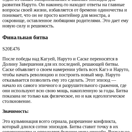
развития Наруто. Он наконец-то находит ответы на главные
вопросы своей жизни, избавляется от бремени одиночества и
понимает, что он не просто контейнер для монстра, а
сокровище, оставленное любящими родителями. Это дает ему
новую силу и решимость.
Финальная битва
S20E476
После победы над Кагуей, Наруто и Саске переносятся в
Долину Завершения для их последней, решающей битвы.
Саске объявляет о своем намерении убить всех Кагэ и Наруто,
чтобы начать революцию и построить новый мир. Наруто
отказывается позволить ему это сделать. Этот эпизод —
начало их самого эпичного и разрушительного сражения, где
они используют всю свою мощь, накопленную за годы. Битва
показана не только как физическое, но и как идеологическое
столкновение.
Значимость:
Это кульминация всего сериала, разрешение конфликта,
который длился сотни эпизодов. Битва ставит точку в их
соперничестве и определяет будущее мира шиноби. Визуально