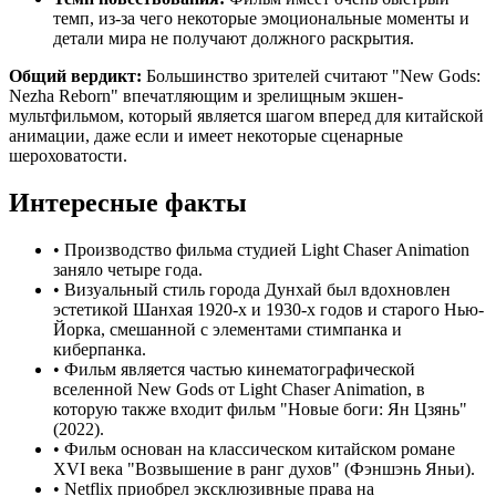
темп, из-за чего некоторые эмоциональные моменты и
детали мира не получают должного раскрытия.
Общий вердикт:
Большинство зрителей считают "New Gods:
Nezha Reborn" впечатляющим и зрелищным экшен-
мультфильмом, который является шагом вперед для китайской
анимации, даже если и имеет некоторые сценарные
шероховатости.
Интересные факты
•
Производство фильма студией Light Chaser Animation
заняло четыре года.
•
Визуальный стиль города Дунхай был вдохновлен
эстетикой Шанхая 1920-х и 1930-х годов и старого Нью-
Йорка, смешанной с элементами стимпанка и
киберпанка.
•
Фильм является частью кинематографической
вселенной New Gods от Light Chaser Animation, в
которую также входит фильм "Новые боги: Ян Цзянь"
(2022).
•
Фильм основан на классическом китайском романе
XVI века "Возвышение в ранг духов" (Фэншэнь Яньи).
•
Netflix приобрел эксклюзивные права на