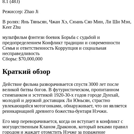
8.1
(483)
Режиссер:
Zhao Ji
В ролях:
Янь Тяньсян, Чжан Хэ, Сюань Сяо Мин, Ли Ши Мэн,
Keer Zhu
мультфильм
фэнтези
боевик
Борьба с судьбой и
предопределением
Конфликт традиции и современности
Семья и ответственность
Коррупция и социальная
несправедливость
Сборы:
$70,000,000
Краткий обзор
Действие фильма разворачивается спустя 3000 лет после
великой битвы богов. В футуристическом, пропитанном
стимпанком и эстетикой 1920-30-х годов городе Дунхай,
молодой и дерзкий доставщик Ли Юньсян, страстно
увлекающийся мотогонками, обнаруживает, что он является
реинкарнацией древнего божества-бунтаря Нэчжи.
Его мир переворачивается, когда он вступает в конфликт с
могущественным Кланом Драконов, который веками правил
городом и жаждет отомстить Нэчже за поражение