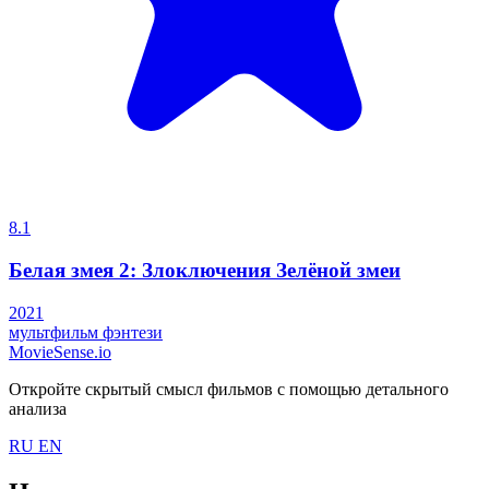
8.1
Белая змея 2: Злоключения Зелёной змеи
2021
мультфильм
фэнтези
MovieSense.io
Откройте скрытый смысл фильмов с помощью детального
анализа
RU
EN