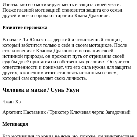
Изначально его мотивирует месть и защита своей чести.
Позже главной мотивацией становится защита его семьи,
друзей и всего города от тирании Клана Драконов.
Развитие персонажа
В начале Ли Юньсян — дерзкий и эгоистичный гонщик,
который заботится только о себе и своем мотоцикле. После
столкновения с Кланом Драконов и осознания своей
истинной природы, он проходит путь от отрицания своей
судьбы до её принятия на собственных условиях. Он учится
ответственности и понимает, что его сила нужна для защиты
других, в конечном итоге становясь истинным героем,
который сам определяет свою личность.
Человек в маске / Сунь Укун
Чжан Хэ
Архетип:
Наставник / Трикстер
Ключевая черта:
Загадочный
Мотивация
Его мотивация до конца не ясна, но, похоже, он заинтересован