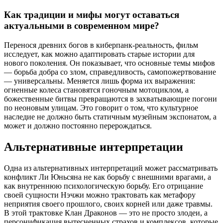
Как традиции и мифы могут оставаться
актуальными в современном мире?
Перенося древних богов в киберпанк-реальность, фильм
исследует, как можно адаптировать старые истории для
нового поколения. Он показывает, что основные темы мифов
— борьба добра со злом, справедливость, самопожертвование
— универсальны. Меняется лишь форма их выражения:
огненные колеса становятся гоночным мотоциклом, а
божественные битвы превращаются в захватывающие погони
по неоновым улицам. Это говорит о том, что культурное
наследие не должно быть статичным музейным экспонатом, а
может и должно постоянно перерождаться.
Альтернативные интерпретации
Одна из альтернативных интерпретаций может рассматривать
конфликт Ли Юньсяна не как борьбу с внешними врагами, а
как внутреннюю психологическую борьбу. Его отрицание
своей сущности Нэчжи можно трактовать как метафору
неприятия своего прошлого, своих корней или даже травмы.
В этой трактовке Клан Драконов — это не просто злодеи, а
персонификация вытесненных страхов и комплексов, которые