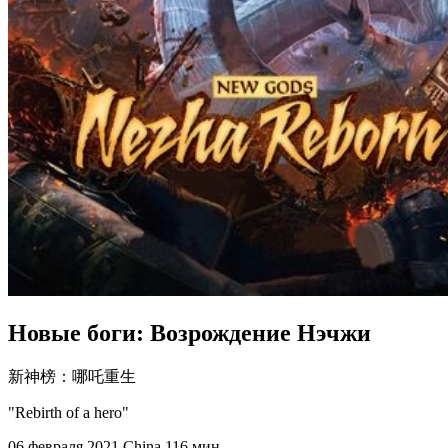
Новые боги: Возрождение Нэчжи
新神榜：哪吒重生
"Rebirth of a hero"
06 февраля 2021
China
116 мин