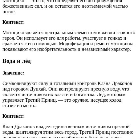
Мотоцикл — это то, что определяет его до пробуждения
божественных сил, и он остается его неотъемлемой частью
после.
Контекст:
Мотоцикл является центральным элементом в жизни главного
героя. Он использует его для работы, участвует в гонках и
сражается с его помощью. Модификация и ремонт мотоцикла
показывают его изобретательность и независимый характер.
Вода и лёд
Значение:
Символизируют силу и тотальный контроль Клана Драконов
над городом Дунхай. Они контролируют пресную воду, что
является источником их власти и богатства. Лёд, которым
управляет Третий Принц, — это оружие, несущее холод,
стазис и смерть.
Контекст:
Клан Драконов владеет единственным источником пресной
воды, шантажируя этим весь город. Третий Принц постоянно
использует свои ледяные способности в битвах, пытаясь