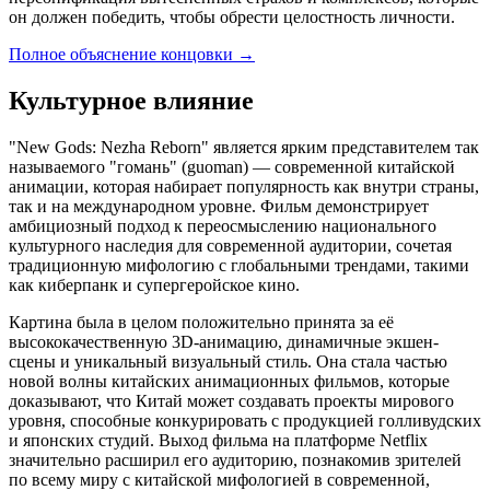
он должен победить, чтобы обрести целостность личности.
Полное объяснение концовки
→
Культурное влияние
"New Gods: Nezha Reborn" является ярким представителем так
называемого "гомань" (guoman) — современной китайской
анимации, которая набирает популярность как внутри страны,
так и на международном уровне. Фильм демонстрирует
амбициозный подход к переосмыслению национального
культурного наследия для современной аудитории, сочетая
традиционную мифологию с глобальными трендами, такими
как киберпанк и супергеройское кино.
Картина была в целом положительно принята за её
высококачественную 3D-анимацию, динамичные экшен-
сцены и уникальный визуальный стиль. Она стала частью
новой волны китайских анимационных фильмов, которые
доказывают, что Китай может создавать проекты мирового
уровня, способные конкурировать с продукцией голливудских
и японских студий. Выход фильма на платформе Netflix
значительно расширил его аудиторию, познакомив зрителей
по всему миру с китайской мифологией в современной,