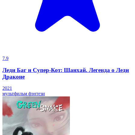
7.9
Леди Баг и Супер-Кот: Шанхай. Легенда о Леди
Драконе
2021
мультфильм
фэнтези