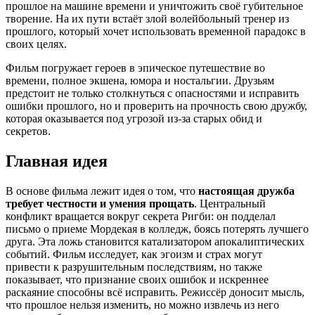
прошлое на машине времени и уничтожить своё губительное
творение. На их пути встаёт злой волейбольный тренер из
прошлого, который хочет использовать временной парадокс в
своих целях.
Фильм погружает героев в эпическое путешествие во
времени, полное экшена, юмора и ностальгии. Друзьям
предстоит не только столкнуться с опасностями и исправить
ошибки прошлого, но и проверить на прочность свою дружбу,
которая оказывается под угрозой из-за старых обид и
секретов.
Главная идея
В основе фильма лежит идея о том, что
настоящая дружба
требует честности и умения прощать
. Центральный
конфликт вращается вокруг секрета Ригби: он подделал
письмо о приеме Мордекая в колледж, боясь потерять лучшего
друга. Эта ложь становится катализатором апокалиптических
событий. Фильм исследует, как эгоизм и страх могут
привести к разрушительным последствиям, но также
показывает, что признание своих ошибок и искреннее
раскаяние способны всё исправить. Режиссёр доносит мысль,
что прошлое нельзя изменить, но можно извлечь из него