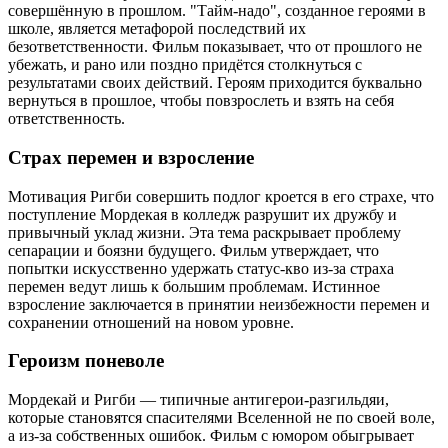
совершённую в прошлом. "Тайм-надо", созданное героями в
школе, является метафорой последствий их
безответственности. Фильм показывает, что от прошлого не
убежать, и рано или поздно придётся столкнуться с
результатами своих действий. Героям приходится буквально
вернуться в прошлое, чтобы повзрослеть и взять на себя
ответственность.
Страх перемен и взросление
Мотивация Ригби совершить подлог кроется в его страхе, что
поступление Мордекая в колледж разрушит их дружбу и
привычный уклад жизни. Эта тема раскрывает проблему
сепарации и боязни будущего. Фильм утверждает, что
попытки искусственно удержать статус-кво из-за страха
перемен ведут лишь к большим проблемам. Истинное
взросление заключается в принятии неизбежности перемен и
сохранении отношений на новом уровне.
Героизм поневоле
Мордекай и Ригби — типичные антигерои-разгильдяи,
которые становятся спасителями Вселенной не по своей воле,
а из-за собственных ошибок. Фильм с юмором обыгрывает