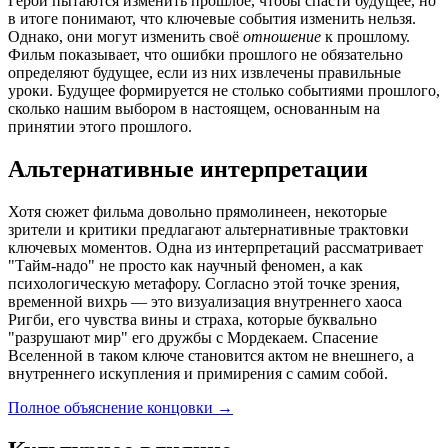
Герои пытаются изменить прошлое, чтобы спасти будущее, но
в итоге понимают, что ключевые события изменить нельзя.
Однако, они могут изменить своё
отношение
к прошлому.
Фильм показывает, что ошибки прошлого не обязательно
определяют будущее, если из них извлечены правильные
уроки. Будущее формируется не столько событиями прошлого,
сколько нашим выбором в настоящем, основанным на
принятии этого прошлого.
Альтернативные интерпретации
Хотя сюжет фильма довольно прямолинеен, некоторые
зрители и критики предлагают альтернативные трактовки
ключевых моментов. Одна из интерпретаций рассматривает
"Тайм-надо" не просто как научный феномен, а как
психологическую метафору. Согласно этой точке зрения,
временной вихрь — это визуализация внутреннего хаоса
Ригби, его чувства вины и страха, которые буквально
"разрушают мир" его дружбы с Мордекаем. Спасение
Вселенной в таком ключе становится актом не внешнего, а
внутреннего искупления и примирения с самим собой.
Полное объяснение концовки
→