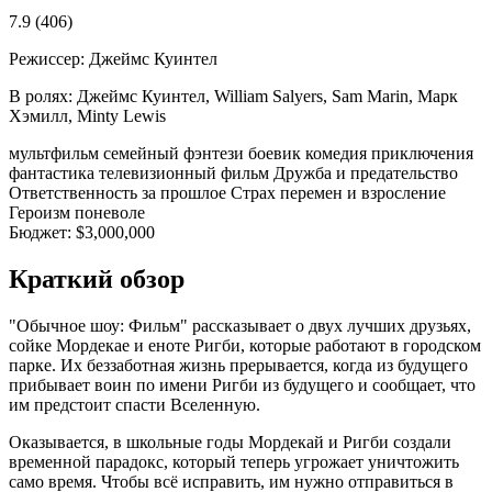
7.9
(406)
Режиссер:
Джеймс Куинтел
В ролях:
Джеймс Куинтел, William Salyers, Sam Marin, Марк
Хэмилл, Minty Lewis
мультфильм
семейный
фэнтези
боевик
комедия
приключения
фантастика
телевизионный фильм
Дружба и предательство
Ответственность за прошлое
Страх перемен и взросление
Героизм поневоле
Бюджет:
$3,000,000
Краткий обзор
"Обычное шоу: Фильм" рассказывает о двух лучших друзьях,
сойке Мордекае и еноте Ригби, которые работают в городском
парке. Их беззаботная жизнь прерывается, когда из будущего
прибывает воин по имени Ригби из будущего и сообщает, что
им предстоит спасти Вселенную.
Оказывается, в школьные годы Мордекай и Ригби создали
временной парадокс, который теперь угрожает уничтожить
само время. Чтобы всё исправить, им нужно отправиться в