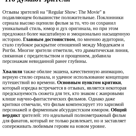
Отзывы зрителей на "Regular Show: The Movie" в
подавляющем большинстве положительные. Поклонники
сериала высоко оценили фильм за то, что он сохранил
уникальный стиль, юмор и дух оригинала, но при этом
предложил более масштабную и эмоционально насыщенную
историю.
Главным достоинством
, по мнению аудитории,
стало глубокое раскрытие отношений между Мордекаем и
Ригби. Многие зрители отметили, что драматическая линия,
связанная с предательством и прощением, добавила
персонажам невиданной ранее глубины.
Хвалили
также обилие экшена, качественную анимацию,
верную стилю сериала, и удачное использование концепции
путешествий во времени.
Основным пунктом критики
,
который изредка встречается в отзывах, является некоторая
предсказуемость сюжета для тех, кто знаком с жанровыми
клише научно-фантастических фильмов. Однако даже
критики отмечали, что фильм компенсирует это харизмой
персонажей и фирменным абсурдистским юмором.
Общий
вердикт
зрителей: это идеальный полнометражный фильм
для фанатов, который не только развлекает, но и заставляет
сопереживать любимым героям на новом уровне.