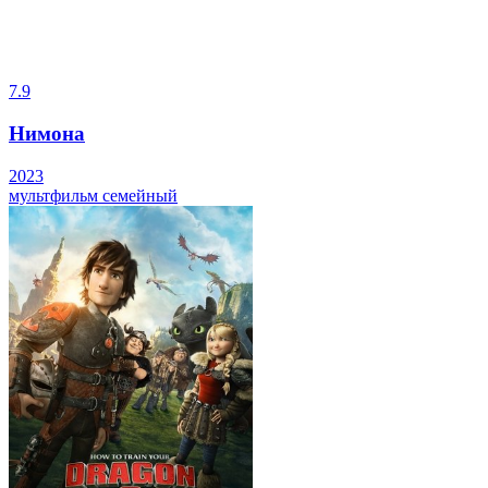
7.9
Нимона
2023
мультфильм
семейный