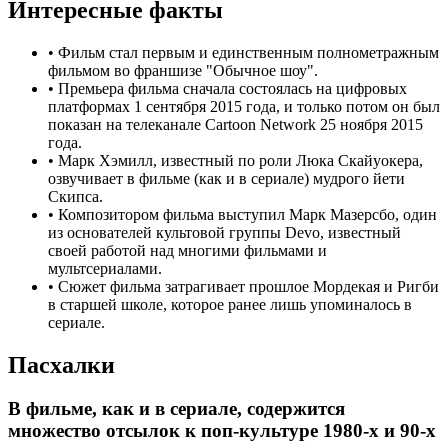
Интересные факты
•
Фильм стал первым и единственным полнометражным
фильмом во франшизе "Обычное шоу".
•
Премьера фильма сначала состоялась на цифровых
платформах 1 сентября 2015 года, и только потом он был
показан на телеканале Cartoon Network 25 ноября 2015
года.
•
Марк Хэмилл, известный по роли Люка Скайуокера,
озвучивает в фильме (как и в сериале) мудрого йети
Скипса.
•
Композитором фильма выступил Марк Мазерсбо, один
из основателей культовой группы Devo, известный
своей работой над многими фильмами и
мультсериалами.
•
Сюжет фильма затрагивает прошлое Мордекая и Ригби
в старшей школе, которое ранее лишь упоминалось в
сериале.
Пасхалки
В фильме, как и в сериале, содержится
множество отсылок к поп-культуре 1980-х и 90-х