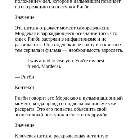
положением дел, которое в дальнейшем повлияет
на его реакцию на поступки Ригби.
Значение
Эта цитата отражает момент саморефлексии
Мордекая и зарождающееся осознание того, что
они с Ригби застряли в инфантилизме и не
развиваются. Она подчёркивает одну из сквозных
тем сериала и фильма — необходимость взрослеть.
I was afraid to lose you. You're my best
friend, Mordecai.
— Ригби
Контекст
Ригби говорит это Мордекаю в кульминационный
момент, когда правда о поддельном письме уже
раскрыта. Это его попытка объяснить свой
эгоистичный поступок и спасти их дружбу.
Значение
Ключевая цитата, раскрывающая истинную