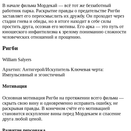
В начале фильма Мордекай — всё тот же беззаботный
работник парка. Раскрытие правды о предательстве Ригби
заставляет его переосмыслить их дружбу. Он проходит через
стадии гнева и обиды, но в итоге находит в себе силы
простить друга, осознав его мотивы. Его арка — это путь от
юношеского инфантилизма к зрелому пониманию сложности
человеческих отношений и прощению.
Ригби
William Salyers
Архетип:
Антигерой/Искупитель
Ключевая черта:
Импульсивный и эгоистичный
Мотивация
Основная мотивация Ригби на протяжении всего фильма —
скрыть свою вину и одновременно исправить ошибку, не
раскрывая правды. В конечном счёте его мотивацией
становится искупление вины перед Мордекаем и спасение
друга любой ценой.
Развитие персонажа