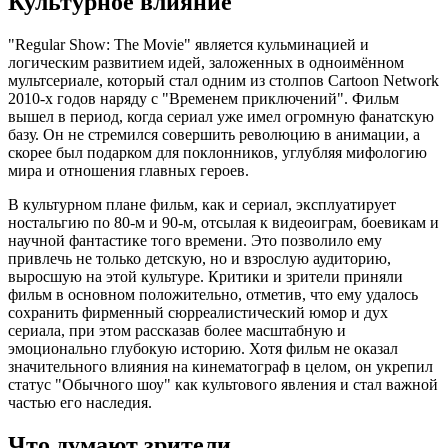
Культурное влияние
"Regular Show: The Movie" является кульминацией и
логическим развитием идей, заложенных в одноимённом
мультсериале, который стал одним из столпов Cartoon Network
2010-х годов наряду с "Временем приключений". Фильм
вышел в период, когда сериал уже имел огромную фанатскую
базу. Он не стремился совершить революцию в анимации, а
скорее был подарком для поклонников, углубляя мифологию
мира и отношения главных героев.
В культурном плане фильм, как и сериал, эксплуатирует
ностальгию по 80-м и 90-м, отсылая к видеоиграм, боевикам и
научной фантастике того времени. Это позволило ему
привлечь не только детскую, но и взрослую аудиторию,
выросшую на этой культуре. Критики и зрители приняли
фильм в основном положительно, отметив, что ему удалось
сохранить фирменный сюрреалистический юмор и дух
сериала, при этом рассказав более масштабную и
эмоционально глубокую историю. Хотя фильм не оказал
значительного влияния на кинематограф в целом, он укрепил
статус "Обычного шоу" как культового явления и стал важной
частью его наследия.
Что думают зрители