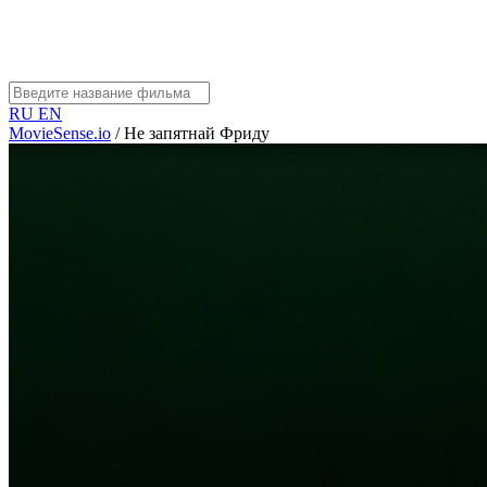
RU
EN
MovieSense.io
/
Не запятнай Фриду