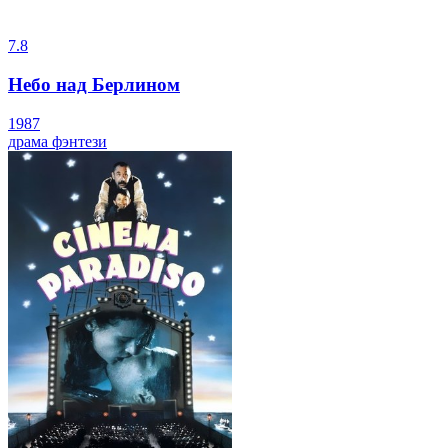
7.8
Небо над Берлином
1987
драма
фэнтези