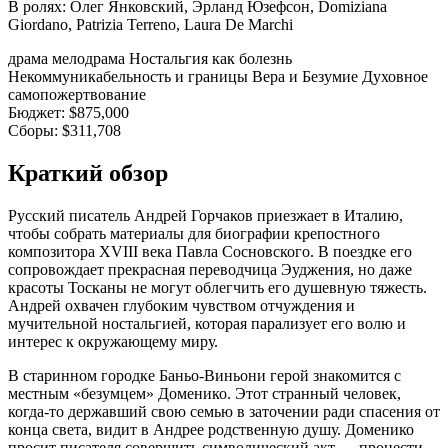
В ролях:
Олег Янковский, Эрланд Юзефсон, Domiziana
Giordano, Patrizia Terreno, Laura De Marchi
драма
мелодрама
Ностальгия как болезнь
Некоммуникабельность и границы
Вера и Безумие
Духовное
самопожертвование
Бюджет:
$875,000
Сборы:
$311,708
Краткий обзор
Русский писатель Андрей Горчаков приезжает в Италию,
чтобы собрать материалы для биографии крепостного
композитора XVIII века Павла Сосновского. В поездке его
сопровождает прекрасная переводчица Эуджения, но даже
красоты Тосканы не могут облегчить его душевную тяжесть.
Андрей охвачен глубоким чувством отчуждения и
мучительной ностальгией, которая парализует его волю и
интерес к окружающему миру.
В старинном городке Баньо-Виньони герой знакомится с
местным «безумцем» Доменико. Этот странный человек,
когда-то державший свою семью в заточении ради спасения от
конца света, видит в Андрее родственную душу. Доменико
просит писателя совершить символический акт — пронести