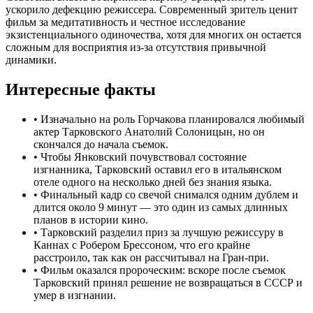
ускорило дефекцию режиссера. Современный зритель ценит
фильм за медитативность и честное исследование
экзистенциального одиночества, хотя для многих он остается
сложным для восприятия из-за отсутствия привычной
динамики.
Интересные факты
•
Изначально на роль Горчакова планировался любимый
актер Тарковского Анатолий Солоницын, но он
скончался до начала съемок.
•
Чтобы Янковский почувствовал состояние
изгнанника, Тарковский оставил его в итальянском
отеле одного на несколько дней без знания языка.
•
Финальный кадр со свечой снимался одним дублем и
длится около 9 минут — это один из самых длинных
планов в истории кино.
•
Тарковский разделил приз за лучшую режиссуру в
Каннах с Робером Брессоном, что его крайне
расстроило, так как он рассчитывал на Гран-при.
•
Фильм оказался пророческим: вскоре после съемок
Тарковский принял решение не возвращаться в СССР и
умер в изгнании.