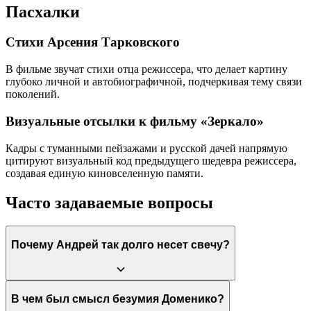
Пасхалки
Стихи Арсения Тарковского
В фильме звучат стихи отца режиссера, что делает картину
глубоко личной и автобиографичной, подчеркивая тему связи
поколений.
Визуальные отсылки к фильму «Зеркало»
Кадры с туманными пейзажами и русской дачей напрямую
цитируют визуальный код предыдущего шедевра режиссера,
создавая единую киновселенную памяти.
Часто задаваемые вопросы
Почему Андрей так долго несет свечу?
Это попытка режиссера передать «проживание времени» в
В чем был смысл безумия Доменико?
кадре. Весь смысл сцены в непрерывности усилия — если