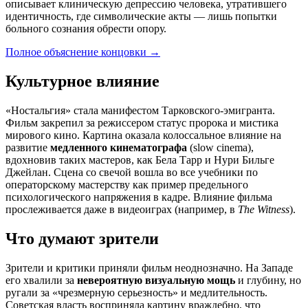
описывает клиническую депрессию человека, утратившего
идентичность, где символические акты — лишь попытки
больного сознания обрести опору.
Полное объяснение концовки
→
Культурное влияние
«Ностальгия» стала манифестом Тарковского-эмигранта.
Фильм закрепил за режиссером статус пророка и мистика
мирового кино. Картина оказала колоссальное влияние на
развитие
медленного кинематографа
(slow cinema),
вдохновив таких мастеров, как Бела Тарр и Нури Бильге
Джейлан. Сцена со свечой вошла во все учебники по
операторскому мастерству как пример предельного
психологического напряжения в кадре. Влияние фильма
прослеживается даже в видеоиграх (например, в
The Witness
).
Что думают зрители
Зрители и критики приняли фильм неоднозначно. На Западе
его хвалили за
невероятную визуальную мощь
и глубину, но
ругали за «чрезмерную серьезность» и медлительность.
Советская власть восприняла картину враждебно, что