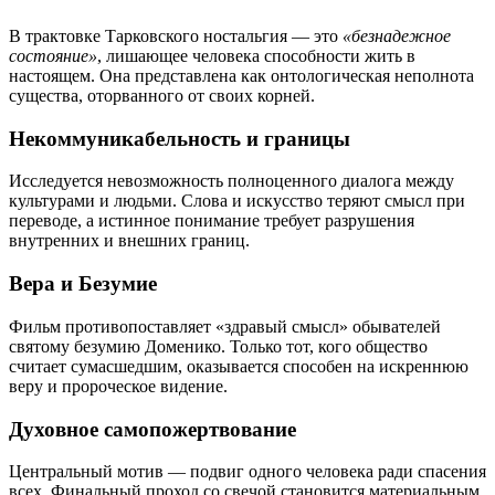
В трактовке Тарковского ностальгия — это
«безнадежное
состояние»
, лишающее человека способности жить в
настоящем. Она представлена как онтологическая неполнота
существа, оторванного от своих корней.
Некоммуникабельность и границы
Исследуется невозможность полноценного диалога между
культурами и людьми. Слова и искусство теряют смысл при
переводе, а истинное понимание требует разрушения
внутренних и внешних границ.
Вера и Безумие
Фильм противопоставляет «здравый смысл» обывателей
святому безумию Доменико. Только тот, кого общество
считает сумасшедшим, оказывается способен на искреннюю
веру и пророческое видение.
Духовное самопожертвование
Центральный мотив — подвиг одного человека ради спасения
всех. Финальный проход со свечой становится материальным