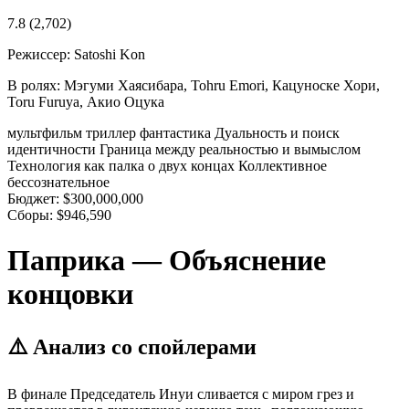
7.8
(2,702)
Режиссер:
Satoshi Kon
В ролях:
Мэгуми Хаясибара, Tohru Emori, Кацуноске Хори,
Toru Furuya, Акио Оцука
мультфильм
триллер
фантастика
Дуальность и поиск
идентичности
Граница между реальностью и вымыслом
Технология как палка о двух концах
Коллективное
бессознательное
Бюджет:
$300,000,000
Сборы:
$946,590
Паприка — Объяснение
концовки
⚠️ Анализ со спойлерами
В финале Председатель Инуи сливается с миром грез и