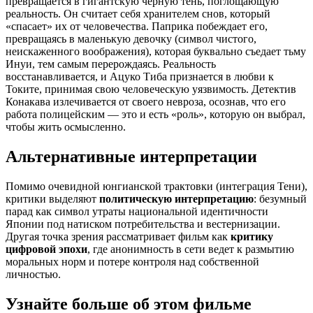
превращается в гигантскую черную тень, поглощающую
реальность. Он считает себя хранителем снов, который
«спасает» их от человечества. Паприка побеждает его,
превращаясь в маленькую девочку (символ чистого,
неискаженного воображения), которая буквально съедает тьму
Инуи, тем самым перерождаясь. Реальность
восстанавливается, и Ацуко Тиба признается в любви к
Токите, принимая свою человеческую уязвимость. Детектив
Конакава излечивается от своего невроза, осознав, что его
работа полицейским — это и есть «роль», которую он выбрал,
чтобы жить осмысленно.
Альтернативные интерпретации
Помимо очевидной юнгианской трактовки (интеграция Тени),
критики выделяют
политическую интерпретацию
: безумный
парад как символ утраты национальной идентичности
Японии под натиском потребительства и вестернизации.
Другая точка зрения рассматривает фильм как
критику
цифровой эпохи
, где анонимность в сети ведет к размытию
моральных норм и потере контроля над собственной
личностью.
Узнайте больше об этом фильме