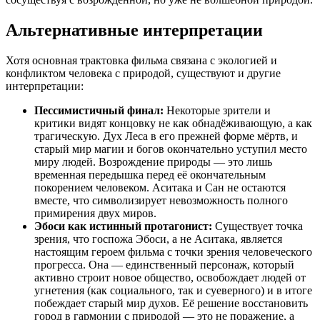
Альтернативные интерпретации
Хотя основная трактовка фильма связана с экологией и
конфликтом человека с природой, существуют и другие
интерпретации:
Пессимистичный финал:
Некоторые зрители и
критики видят концовку не как обнадёживающую, а как
трагическую. Дух Леса в его прежней форме мёртв, и
старый мир магии и богов окончательно уступил место
миру людей. Возрождение природы — это лишь
временная передышка перед её окончательным
покорением человеком. Аситака и Сан не остаются
вместе, что символизирует невозможность полного
примирения двух миров.
Эбоси как истинный протагонист:
Существует точка
зрения, что госпожа Эбоси, а не Аситака, является
настоящим героем фильма с точки зрения человеческого
прогресса. Она — единственный персонаж, который
активно строит новое общество, освобождает людей от
угнетения (как социального, так и суеверного) и в итоге
побеждает старый мир духов. Её решение восстановить
город в гармонии с природой — это не поражение, а