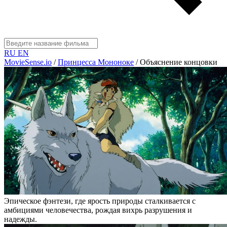
RU
EN
MovieSense.io
/
Принцесса Мононоке
/
Объяснение концовки
Эпическое фэнтези, где ярость природы сталкивается с
амбициями человечества, рождая вихрь разрушения и
надежды.