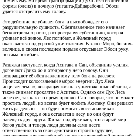
помочь ему. Во время трансформации Духа Леса из дневной
формы (оленя) в ночную (гиганта-Дайдарабочи), Эбоси
удаётся отстрелить ему голову.
Это действие не убивает бога, а высвобождает его
разрушительную сущность. Обезглавленное тело начинает
бесконтрольно расти, распространяя субстанцию, которая
убивает всё живое. Лес погибает, а Железный город
оказывается под угрозой уничтожения. В хаосе Моро, богиня-
волчица, в своем последнем порыве откусывает Эбоси руку,
но сама погибает.
Развязка наступает, когда Аситака и Сан, объединив усилия,
догоняют Дзико-бо и отбирают у него голову. Они
возвращают её обезглавленному телу бога на рассвете.
Происходит колоссальный выброс энергии: Дух Леса
исцеляет землю, возвращая жизнь в уничтоженные области, а
также снимает проклятие с Аситаки. Однако сам Дух Леса
исчезает, так как его время прошло. Сан говорит, что не может
простить людей, но всегда будет любить Аситаку. Они решают
жить раздельно — он будет помогать восстанавливать
Железный город, а она останется в лесу, но они будут
навещать друг друга. Финал подчёркивает, что старый мир
богов ушёл, и теперь люди должны сами нести
ответственность за свои действия и строить будущее,
сосуществуя с возрождённой, но уже не волшебной природой.