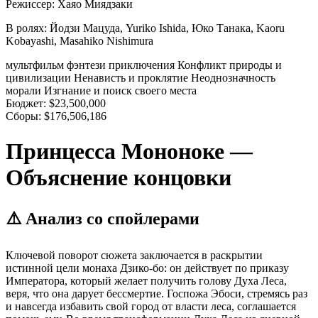
Режиссер:
Хаяо Миядзаки
В ролях:
Йодзи Мацуда, Yuriko Ishida, Юко Танака, Kaoru
Kobayashi, Masahiko Nishimura
мультфильм
фэнтези
приключения
Конфликт природы и
цивилизации
Ненависть и проклятие
Неоднозначность
морали
Изгнание и поиск своего места
Бюджет:
$23,500,000
Сборы:
$176,506,186
Принцесса Мононоке —
Объяснение концовки
⚠️ Анализ со спойлерами
Ключевой поворот сюжета заключается в раскрытии
истинной цели монаха Дзико-бо: он действует по приказу
Императора, который желает получить голову Духа Леса,
веря, что она дарует бессмертие. Госпожа Эбоси, стремясь раз
и навсегда избавить свой город от власти леса, соглашается