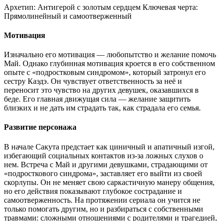
Архетип:
Антигерой с золотым сердцем
Ключевая черта:
Прямолинейный и самоотверженный
Мотивация
Изначально его мотивация — любопытство и желание помочь
Май. Однако глубинная мотивация кроется в его собственном
опыте с «подростковым синдромом», который затронул его
сестру Каэдэ. Он чувствует ответственность за неё и
переносит это чувство на других девушек, оказавшихся в
беде. Его главная движущая сила — желание защитить
близких и не дать им страдать так, как страдала его семья.
Развитие персонажа
В начале Сакута предстает как циничный и апатичный изгой,
избегающий социальных контактов из-за ложных слухов о
нем. Встреча с Май и другими девушками, страдающими от
«подросткового синдрома», заставляет его выйти из своей
скорлупы. Он не меняет свою саркастичную манеру общения,
но его действия показывают глубокое сострадание и
самоотверженность. На протяжении сериала он учится не
только помогать другим, но и разбираться с собственными
травмами: сложными отношениями с родителями и трагедией,