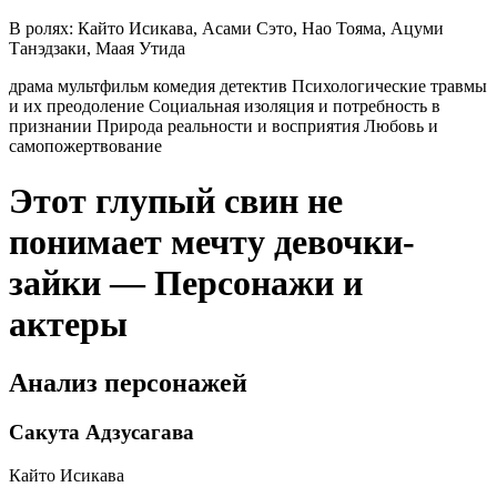
В ролях:
Кайто Исикава, Асами Сэто, Нао Тояма, Ацуми
Танэдзаки, Маая Утида
драма
мультфильм
комедия
детектив
Психологические травмы
и их преодоление
Социальная изоляция и потребность в
признании
Природа реальности и восприятия
Любовь и
самопожертвование
Этот глупый свин не
понимает мечту девочки-
зайки — Персонажи и
актеры
Анализ персонажей
Сакута Адзусагава
Кайто Исикава