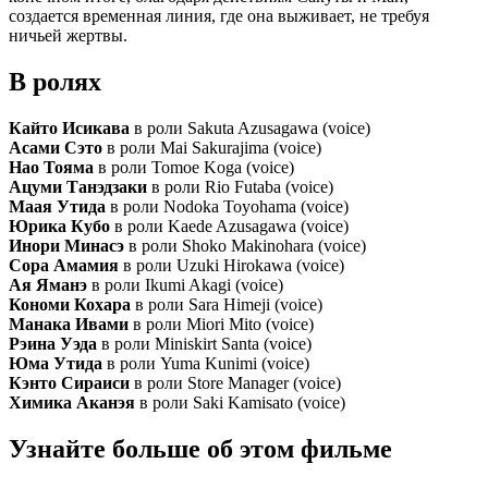
создается временная линия, где она выживает, не требуя
ничьей жертвы.
В ролях
Кайто Исикава
в роли Sakuta Azusagawa (voice)
Асами Сэто
в роли Mai Sakurajima (voice)
Нао Тояма
в роли Tomoe Koga (voice)
Ацуми Танэдзаки
в роли Rio Futaba (voice)
Маая Утида
в роли Nodoka Toyohama (voice)
Юрика Кубо
в роли Kaede Azusagawa (voice)
Инори Минасэ
в роли Shoko Makinohara (voice)
Сора Амамия
в роли Uzuki Hirokawa (voice)
Ая Яманэ
в роли Ikumi Akagi (voice)
Кономи Кохара
в роли Sara Himeji (voice)
Манака Ивами
в роли Miori Mito (voice)
Рэина Уэда
в роли Miniskirt Santa (voice)
Юма Утида
в роли Yuma Kunimi (voice)
Кэнто Сираиси
в роли Store Manager (voice)
Химика Аканэя
в роли Saki Kamisato (voice)
Узнайте больше об этом фильме