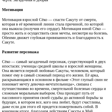
Мотивация
Мотивация взрослой Сёко — спасти Сакуту от смерти,
которая в её временной линии стала причиной, по которой
она выжила (получив его сердце). Мотивация юной Сёко —
просто жить и осуществить свои мечты, несмотря на болезнь.
Обеими движет глубокая привязанность и благодарность к
Сакуте.
Развитие персонажа
Сёко — самый загадочный персонаж, существующий в двух
ипостасях: ученицы средней школы и взрослой женщины.
Она является первой любовью Сакуты, человеком, который
помог ему в самый сложный период его жизни. Её арка,
раскрывающаяся в основном в фильме «Этот глупый свин не
понимает мечту девочки-мечтательницы», связана с
путешествиями во времени, смертельной болезнью сердца и
сложным моральным выбором. Она проходит путь от
пассивного принятия своей судьбы до активной борьбы за
будущее, в котором все, кого она любит, будут счастливы,
даже если для этого ей придется пожертвовать собой. В
конечном итоге, благодаря действиям Сакуты и Май,