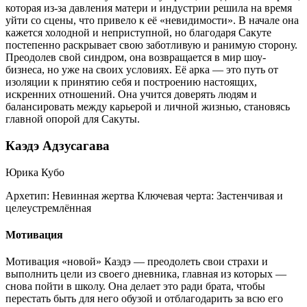
которая из-за давления матери и индустрии решила на время
уйти со сцены, что привело к её «невидимости». В начале она
кажется холодной и неприступной, но благодаря Сакуте
постепенно раскрывает свою заботливую и ранимую сторону.
Преодолев свой синдром, она возвращается в мир шоу-
бизнеса, но уже на своих условиях. Её арка — это путь от
изоляции к принятию себя и построению настоящих,
искренних отношений. Она учится доверять людям и
балансировать между карьерой и личной жизнью, становясь
главной опорой для Сакуты.
Каэдэ Адзусагава
Юрика Кубо
Архетип:
Невинная жертва
Ключевая черта:
Застенчивая и
целеустремлённая
Мотивация
Мотивация «новой» Каэдэ — преодолеть свои страхи и
выполнить цели из своего дневника, главная из которых —
снова пойти в школу. Она делает это ради брата, чтобы
перестать быть для него обузой и отблагодарить за всю его