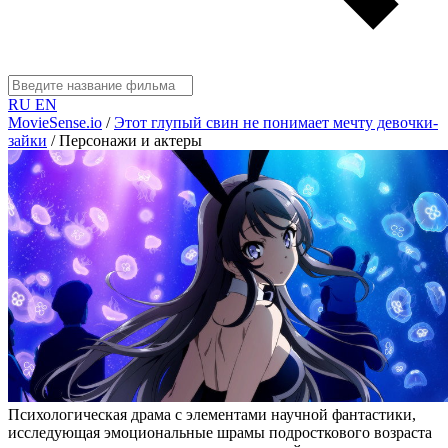
RU
EN
MovieSense.io
/
Этот глупый свин не понимает мечту девочки-
зайки
/
Персонажи и актеры
Психологическая драма с элементами научной фантастики,
исследующая эмоциональные шрамы подросткового возраста