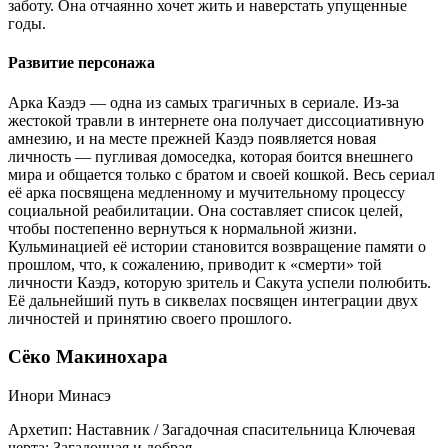
заботу. Она отчаянно хочет жить и наверстать упущенные
годы.
Развитие персонажа
Арка Каэдэ — одна из самых трагичных в сериале. Из-за
жестокой травли в интернете она получает диссоциативную
амнезию, и на месте прежней Каэдэ появляется новая
личность — пугливая домоседка, которая боится внешнего
мира и общается только с братом и своей кошкой. Весь сериал
её арка посвящена медленному и мучительному процессу
социальной реабилитации. Она составляет список целей,
чтобы постепенно вернуться к нормальной жизни.
Кульминацией её истории становится возвращение памяти о
прошлом, что, к сожалению, приводит к «смерти» той
личности Каэдэ, которую зритель и Сакута успели полюбить.
Её дальнейший путь в сиквелах посвящен интеграции двух
личностей и принятию своего прошлого.
Сёко Макинохара
Инори Минасэ
Архетип:
Наставник / Загадочная спасительница
Ключевая
черта:
Загадочная и добрая