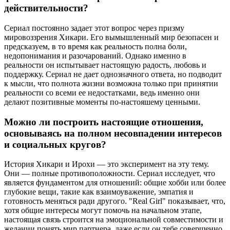
действительности?
Сериал постоянно задает этот вопрос через призму
мировоззрения Хикари. Его вымышленный мир безопасен и
предсказуем, в то время как реальность полна боли,
недопонимания и разочарований. Однако именно в
реальности он испытывает настоящую радость, любовь и
поддержку. Сериал не дает однозначного ответа, но подводит
к мысли, что полнота жизни возможна только при принятии
реальности со всеми ее недостатками, ведь именно они
делают позитивные моменты по-настояшему ценными.
Можно ли построить настоящие отношения,
основываясь на полном несовпадении интересов
и социальных кругов?
История Хикари и Ирохи — это эксперимент на эту тему.
Они — полные противоположности. Сериал исследует, что
является фундаментом для отношений: общие хобби или более
глубокие вещи, такие как взаимоуважение, эмпатия и
готовность меняться ради другого. "Real Girl" показывает, что,
хотя общие интересы могут помочь на начальном этапе,
настоящая связь строится на эмоциональной совместимости и
желании понять мир партнера, даже если он тебе совершенно