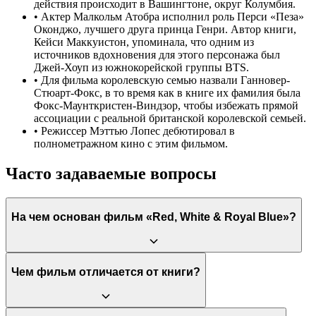
действия происходит в Вашингтоне, округ Колумбия.
•
Актер Малкольм Атобра исполнил роль Перси «Пеза»
Оконджо, лучшего друга принца Генри. Автор книги,
Кейси Маккуистон, упоминала, что одним из
источников вдохновения для этого персонажа был
Джей-Хоуп из южнокорейской группы BTS.
•
Для фильма королевскую семью назвали Ганновер-
Стюарт-Фокс, в то время как в книге их фамилия была
Фокс-Маунткристен-Виндзор, чтобы избежать прямой
ассоциации с реальной британской королевской семьей.
•
Режиссер Мэттью Лопес дебютировал в
полнометражном кино с этим фильмом.
Часто задаваемые вопросы
На чем основан фильм «Red, White & Royal Blue»?
Фильм является экранизацией одноименного романа-
Чем фильм отличается от книги?
бестселлера американской писательницы Кейси Маккуистон,
впервые опубликованного в 2019 году. Книга быстро стала
феноменом и завоевала любовь читателей по всему миру.