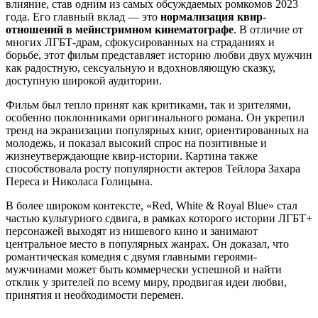
влияние, став одним из самых обсуждаемых ромкомов 2023
года. Его главный вклад — это
нормализация квир-
отношений в мейнстримном кинематографе
. В отличие от
многих ЛГБТ-драм, сфокусированных на страданиях и
борьбе, этот фильм представляет историю любви двух мужчин
как радостную, сексуальную и вдохновляющую сказку,
доступную широкой аудитории.
Фильм был тепло принят как критиками, так и зрителями,
особенно поклонниками оригинального романа. Он укрепил
тренд на экранизации популярных книг, ориентированных на
молодежь, и показал высокий спрос на позитивные и
жизнеутверждающие квир-истории. Картина также
способствовала росту популярности актеров Тейлора Захара
Переса и Николаса Голицына.
В более широком контексте, «Red, White & Royal Blue» стал
частью культурного сдвига, в рамках которого истории ЛГБТ+
персонажей выходят из нишевого кино и занимают
центральное место в популярных жанрах. Он доказал, что
романтическая комедия с двумя главными героями-
мужчинами может быть коммерчески успешной и найти
отклик у зрителей по всему миру, продвигая идеи любви,
принятия и необходимости перемен.