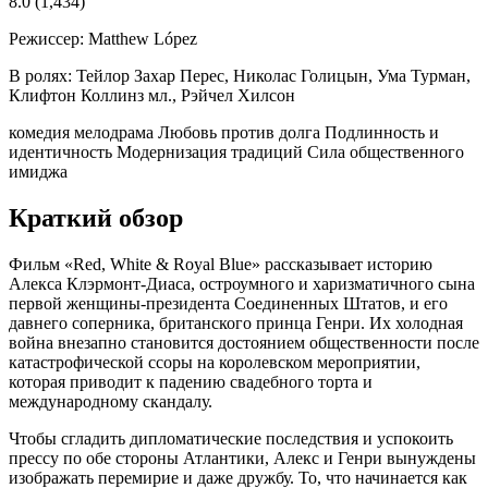
8.0
(1,434)
Режиссер:
Matthew López
В ролях:
Тейлор Захар Перес, Николас Голицын, Ума Турман,
Клифтон Коллинз мл., Рэйчел Хилсон
комедия
мелодрама
Любовь против долга
Подлинность и
идентичность
Модернизация традиций
Сила общественного
имиджа
Краткий обзор
Фильм «Red, White & Royal Blue» рассказывает историю
Алекса Клэрмонт-Диаса, остроумного и харизматичного сына
первой женщины-президента Соединенных Штатов, и его
давнего соперника, британского принца Генри. Их холодная
война внезапно становится достоянием общественности после
катастрофической ссоры на королевском мероприятии,
которая приводит к падению свадебного торта и
международному скандалу.
Чтобы сгладить дипломатические последствия и успокоить
прессу по обе стороны Атлантики, Алекс и Генри вынуждены
изображать перемирие и даже дружбу. То, что начинается как