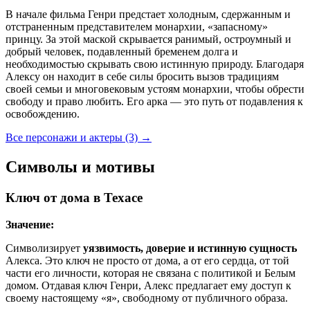
В начале фильма Генри предстает холодным, сдержанным и
отстраненным представителем монархии, «запасному»
принцу. За этой маской скрывается ранимый, остроумный и
добрый человек, подавленный бременем долга и
необходимостью скрывать свою истинную природу. Благодаря
Алексу он находит в себе силы бросить вызов традициям
своей семьи и многовековым устоям монархии, чтобы обрести
свободу и право любить. Его арка — это путь от подавления к
освобождению.
Все персонажи и актеры (3)
→
Символы и мотивы
Ключ от дома в Техасе
Значение:
Символизирует
уязвимость, доверие и истинную сущность
Алекса. Это ключ не просто от дома, а от его сердца, от той
части его личности, которая не связана с политикой и Белым
домом. Отдавая ключ Генри, Алекс предлагает ему доступ к
своему настоящему «я», свободному от публичного образа.