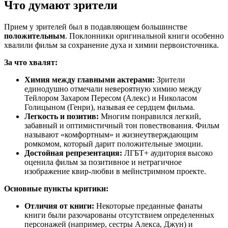
Что думают зрители
Прием у зрителей был в подавляющем большинстве
положительным
. Поклонники оригинальной книги особенно
хвалили фильм за сохранение духа и химии первоисточника.
За что хвалят:
Химия между главными актерами:
Зрители
единодушно отмечали невероятную химию между
Тейлором Захаром Пересом (Алекс) и Николасом
Голицыном (Генри), называя ее сердцем фильма.
Легкость и позитив:
Многим понравился легкий,
забавный и оптимистичный тон повествования. Фильм
называют «комфортным» и жизнеутверждающим
ромкомом, который дарит положительные эмоции.
Достойная репрезентация:
ЛГБТ+ аудитория высоко
оценила фильм за позитивное и нетрагичное
изображение квир-любви в мейнстримном проекте.
Основные пункты критики:
Отличия от книги:
Некоторые преданные фанаты
книги были разочарованы отсутствием определенных
персонажей (например, сестры Алекса, Джун) и