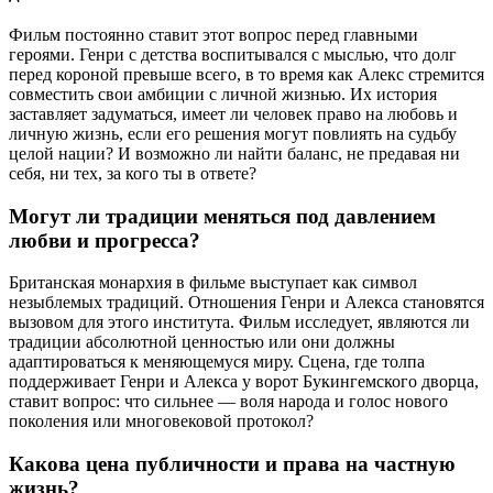
Фильм постоянно ставит этот вопрос перед главными
героями. Генри с детства воспитывался с мыслью, что долг
перед короной превыше всего, в то время как Алекс стремится
совместить свои амбиции с личной жизнью. Их история
заставляет задуматься, имеет ли человек право на любовь и
личную жизнь, если его решения могут повлиять на судьбу
целой нации? И возможно ли найти баланс, не предавая ни
себя, ни тех, за кого ты в ответе?
Могут ли традиции меняться под давлением
любви и прогресса?
Британская монархия в фильме выступает как символ
незыблемых традиций. Отношения Генри и Алекса становятся
вызовом для этого института. Фильм исследует, являются ли
традиции абсолютной ценностью или они должны
адаптироваться к меняющемуся миру. Сцена, где толпа
поддерживает Генри и Алекса у ворот Букингемского дворца,
ставит вопрос: что сильнее — воля народа и голос нового
поколения или многовековой протокол?
Какова цена публичности и права на частную
жизнь?