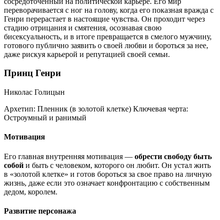
сосредоточенный на политической карьере. Его мир
переворачивается с ног на голову, когда его показная вражда с
Генри перерастает в настоящие чувства. Он проходит через
стадию отрицания и смятения, осознавая свою
бисексуальность, и в итоге превращается в смелого мужчину,
готового публично заявить о своей любви и бороться за нее,
даже рискуя карьерой и репутацией своей семьи.
Принц Генри
Николас Голицын
Архетип:
Пленник (в золотой клетке)
Ключевая черта:
Остроумный и ранимый
Мотивация
Его главная внутренняя мотивация —
обрести свободу быть
собой
и быть с человеком, которого он любит. Он устал жить
в «золотой клетке» и готов бороться за свое право на личную
жизнь, даже если это означает конфронтацию с собственным
дедом, королем.
Развитие персонажа