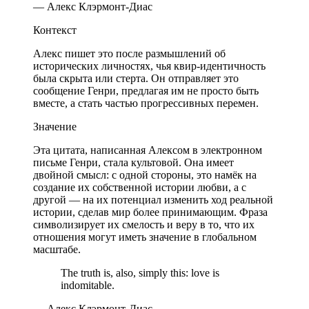
— Алекс Клэрмонт-Диас
Контекст
Алекс пишет это после размышлений об
исторических личностях, чья квир-идентичность
была скрыта или стерта. Он отправляет это
сообщение Генри, предлагая им не просто быть
вместе, а стать частью прогрессивных перемен.
Значение
Эта цитата, написанная Алексом в электронном
письме Генри, стала культовой. Она имеет
двойной смысл: с одной стороны, это намёк на
создание их собственной истории любви, а с
другой — на их потенциал изменить ход реальной
истории, сделав мир более принимающим. Фраза
символизирует их смелость и веру в то, что их
отношения могут иметь значение в глобальном
масштабе.
The truth is, also, simply this: love is
indomitable.
— Алекс Клэрмонт-Диас