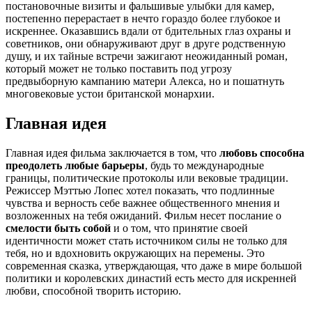
постановочные визиты и фальшивые улыбки для камер,
постепенно перерастает в нечто гораздо более глубокое и
искреннее. Оказавшись вдали от бдительных глаз охраны и
советников, они обнаруживают друг в друге родственную
душу, и их тайные встречи зажигают неожиданный роман,
который может не только поставить под угрозу
предвыборную кампанию матери Алекса, но и пошатнуть
многовековые устои британской монархии.
Главная идея
Главная идея фильма заключается в том, что
любовь способна
преодолеть любые барьеры
, будь то международные
границы, политические протоколы или вековые традиции.
Режиссер Мэттью Лопес хотел показать, что подлинные
чувства и верность себе важнее общественного мнения и
возложенных на тебя ожиданий. Фильм несет послание о
смелости быть собой
и о том, что принятие своей
идентичности может стать источником силы не только для
тебя, но и вдохновить окружающих на перемены. Это
современная сказка, утверждающая, что даже в мире большой
политики и королевских династий есть место для искренней
любви, способной творить историю.