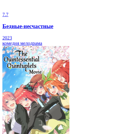
7.7
Бедные-несчастные
2023
комедия
мелодрама