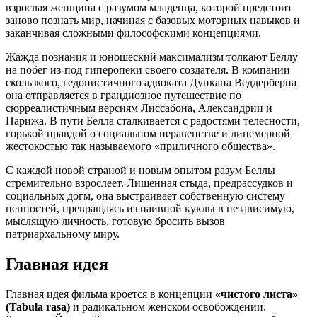
взрослая женщина с разумом младенца, которой предстоит
заново познать мир, начиная с базовых моторных навыков и
заканчивая сложными философскими концепциями.
Жажда познания и юношеский максимализм толкают Беллу
на побег из-под гиперопеки своего создателя. В компании
скользкого, гедонистичного адвоката Дункана Веддерберна
она отправляется в грандиозное путешествие по
сюрреалистичным версиям Лиссабона, Александрии и
Парижа. В пути Белла сталкивается с радостями телесности,
горькой правдой о социальном неравенстве и лицемерной
жестокостью так называемого «приличного общества».
С каждой новой страной и новым опытом разум Беллы
стремительно взрослеет. Лишенная стыда, предрассудков и
социальных догм, она выстраивает собственную систему
ценностей, превращаясь из наивной куклы в независимую,
мыслящую личность, готовую бросить вызов
патриархальному миру.
Главная идея
Главная идея фильма кроется в концепции
«чистого листа»
(Tabula rasa)
и радикальном женском освобождении.