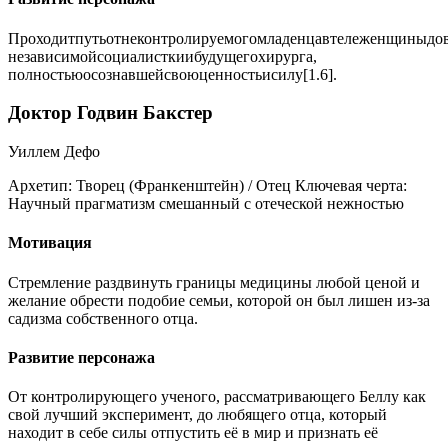
Проходитпутьотнеконтролируемогомладенцавтележенщиныдов
независимойсоциалисткиибудущегохирурга,
полностьюосознавшейсвоюценностьисилу[1.6].
Доктор Годвин Бакстер
Уиллем Дефо
Архетип:
Творец (Франкенштейн) / Отец
Ключевая черта:
Научный прагматизм смешанный с отеческой нежностью
Мотивация
Стремление раздвинуть границы медицины любой ценой и
желание обрести подобие семьи, которой он был лишен из-за
садизма собственного отца.
Развитие персонажа
От контролирующего ученого, рассматривающего Беллу как
свой лучший эксперимент, до любящего отца, который
находит в себе силы отпустить её в мир и признать её