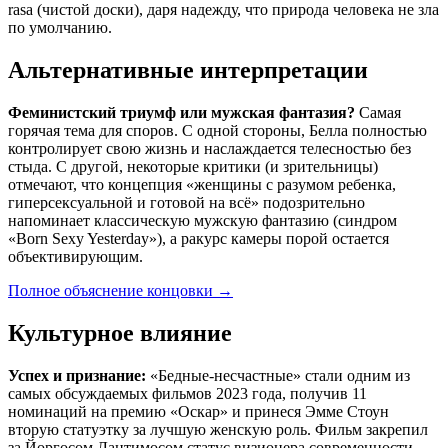
rasa (чистой доски), даря надежду, что природа человека не зла
по умолчанию.
Альтернативные интерпретации
Феминистский триумф или мужская фантазия?
Самая
горячая тема для споров. С одной стороны, Белла полностью
контролирует свою жизнь и наслаждается телесностью без
стыда. С другой, некоторые критики (и зрительницы)
отмечают, что концепция «женщины с разумом ребенка,
гиперсексуальной и готовой на всё» подозрительно
напоминает классическую мужскую фантазию (синдром
«Born Sexy Yesterday»), а ракурс камеры порой остается
объективирующим.
Полное объяснение концовки
→
Культурное влияние
Успех и признание:
«Бедные-несчастные» стали одним из
самых обсуждаемых фильмов 2023 года, получив 11
номинаций на премию «Оскар» и принеся Эмме Стоун
вторую статуэтку за лучшую женскую роль. Фильм закрепил
за Йоргосом Лантимосом статус визионера современности.