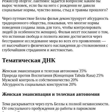
Режиссер Йоргос Лантимос задается вопросом: каким бы
вырос человек, если бы на него с рождения не давили
социальные нормы, чувство вины, стыд и травмы прошлого?
Через путешествие Беллы фильм деконструирует абсурдность
традиционного общества, показывая, что многие нормы
поведения созданы лишь для того, чтобы контролировать
людей (в особенности женщин). Фильм несет послание о том,
что истинная свобода и полнота жизни достигаются через
бесстрашное исследование мира во всех его проявлениях —
от высочайшего физического наслаждения до столкновения с
глубочайшим страданием и жестокостью.
Тематическая ДНК
Женская эмансипация и телесная автономия
35%
Природа против Воспитания (Концепция Tabula Rasa)
25%
Мужской контроль и собственничество
20%
Абсурдность социальных конструктов
20%
Женская эмансипация и телесная автономия
Тема раскрывается через путь Беллы к полной независимости.
От сексуального пробуждения до работы в парижском