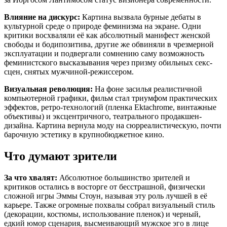
Влияние на дискурс:
Картина вызвала бурные дебаты в
культурной среде о природе феминизма на экране. Одни
критики восхваляли её как абсолютный манифест женской
свободы и бодипозитива, другие же обвиняли в чрезмерной
эксплуатации и подвергали сомнению саму возможность
феминистского высказывания через призму обильных секс-
сцен, снятых мужчиной-режиссером.
Визуальная революция:
На фоне засилья реалистичной
компьютерной графики, фильм стал триумфом практических
эффектов, ретро-технологий (пленка Ektachrome, винтажные
объективы) и эксцентричного, театрального продакшен-
дизайна. Картина вернула моду на сюрреалистическую, почти
барочную эстетику в крупнобюджетное кино.
Что думают зрители
За что хвалят:
Абсолютное большинство зрителей и
критиков остались в восторге от бесстрашной, физически
сложной игры Эммы Стоун, называя эту роль лучшей в её
карьере. Также огромные похвалы собрал визуальный стиль
(декорации, костюмы, использование пленок) и черный,
едкий юмор сценария, высмеивающий мужское эго в лице