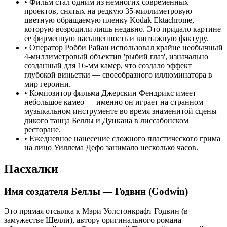
•
Фильм стал одним из немногих современных
проектов, снятых на редкую 35-миллиметровую
цветную обращаемую пленку Kodak Ektachrome,
которую возродили лишь недавно. Это придало картине
ее фирменную насыщенность и винтажную фактуру.
•
Оператор Робби Райан использовал крайне необычный
4-миллиметровый объектив 'рыбий глаз', изначально
созданный для 16-мм камер, что создало эффект
глубокой виньетки — своеобразного иллюминатора в
мир героини.
•
Композитор фильма Джерскин Фендрикс имеет
небольшое камео — именно он играет на странном
музыкальном инструменте во время знаменитой сцены
дикого танца Беллы и Дункана в лиссабонском
ресторане.
•
Ежедневное нанесение сложного пластического грима
на лицо Уиллема Дефо занимало несколько часов.
Пасхалки
Имя создателя Беллы — Годвин (Godwin)
Это прямая отсылка к Мэри Уолстонкрафт Годвин (в
замужестве Шелли), автору оригинального романа