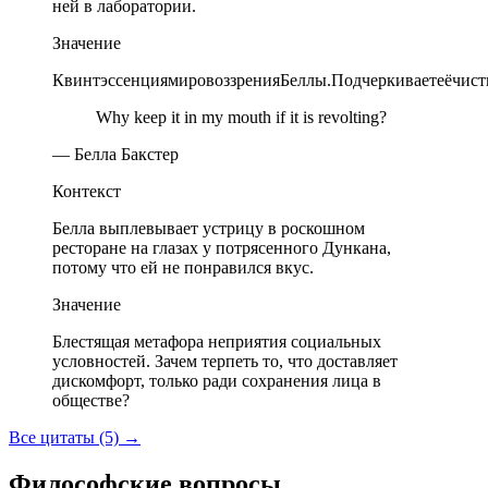
ней в лаборатории.
Значение
КвинтэссенциямировоззренияБеллы.Подчеркиваетеёчист
Why keep it in my mouth if it is revolting?
— Белла Бакстер
Контекст
Белла выплевывает устрицу в роскошном
ресторане на глазах у потрясенного Дункана,
потому что ей не понравился вкус.
Значение
Блестящая метафора неприятия социальных
условностей. Зачем терпеть то, что доставляет
дискомфорт, только ради сохранения лица в
обществе?
Все цитаты (5)
→
Философские вопросы