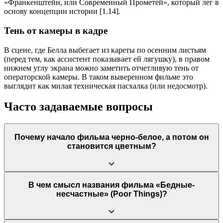
«Франкенштейн, или Современный Прометей», который лег в
основу концепции истории [1.14].
Тень от камеры в кадре
В сцене, где Белла выбегает из кареты по осенним листьям
(перед тем, как ассистент показывает ей лягушку), в правом
нижнем углу экрана можно заметить отчетливую тень от
операторской камеры. В таком выверенном фильме это
выглядит как милая техническая пасхалка (или недосмотр).
Часто задаваемые вопросы
Почему начало фильма черно-белое, а потом он
становится цветным?
Черно-белый формат первой трети фильма символизирует
В чем смысл названия фильма «Бедные-
ограниченный, закрытый мир Беллы в особняке Годвина, где
несчастные» (Poor Things)?
она живет словно в инкубаторе [1.11]. Переход к
насыщенным, почти сказочным цветам происходит в момент
её отъезда в Лиссабон, олицетворяя её интеллектуальное и