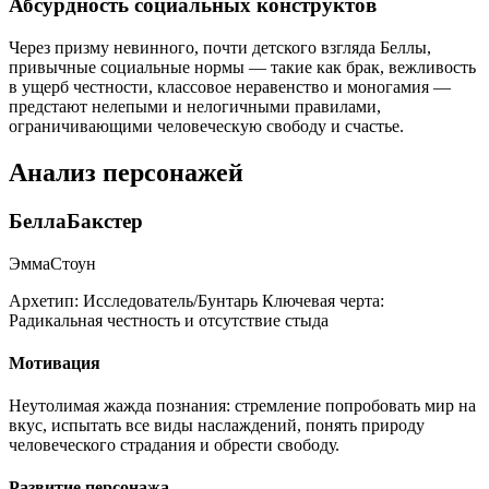
Абсурдность социальных конструктов
Через призму невинного, почти детского взгляда Беллы,
привычные социальные нормы — такие как брак, вежливость
в ущерб честности, классовое неравенство и моногамия —
предстают нелепыми и нелогичными правилами,
ограничивающими человеческую свободу и счастье.
Анализ персонажей
БеллаБакстер
ЭммаСтоун
Архетип:
Исследователь/Бунтарь
Ключевая черта:
Радикальная честность и отсутствие стыда
Мотивация
Неутолимая жажда познания: стремление попробовать мир на
вкус, испытать все виды наслаждений, понять природу
человеческого страдания и обрести свободу.
Развитие персонажа