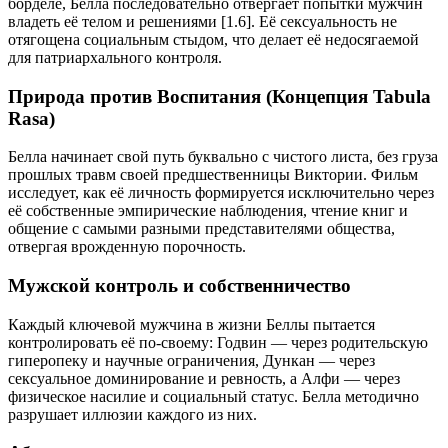
борделе, Белла последовательно отвергает попытки мужчин
владеть её телом и решениями [1.6]. Её сексуальность не
отягощена социальным стыдом, что делает её недосягаемой
для патриархального контроля.
Природа против Воспитания (Концепция Tabula
Rasa)
Белла начинает свой путь буквально с чистого листа, без груза
прошлых травм своей предшественницы Виктории. Фильм
исследует, как её личность формируется исключительно через
её собственные эмпирические наблюдения, чтение книг и
общение с самыми разными представителями общества,
отвергая врожденную порочность.
Мужской контроль и собственничество
Каждый ключевой мужчина в жизни Беллы пытается
контролировать её по-своему: Годвин — через родительскую
гиперопеку и научные ограничения, Дункан — через
сексуальное доминирование и ревность, а Алфи — через
физическое насилие и социальный статус. Белла методично
разрушает иллюзии каждого из них.