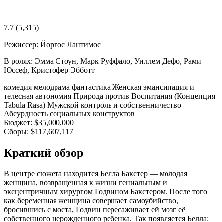
7.7
(5,315)
Режиссер:
Йоргос Лантимос
В ролях:
Эмма Стоун, Марк Руффало, Уиллем Дефо, Рами
Юссеф, Кристофер Эбботт
комедия
мелодрама
фантастика
Женская эмансипация и
телесная автономия
Природа против Воспитания (Концепция
Tabula Rasa)
Мужской контроль и собственничество
Абсурдность социальных конструктов
Бюджет:
$35,000,000
Сборы:
$117,607,117
Краткий обзор
В центре сюжета находится Белла Бакстер — молодая
женщина, возвращенная к жизни гениальным и
эксцентричным хирургом Годвином Бакстером. После того
как беременная женщина совершает самоубийство,
бросившись с моста, Годвин пересаживает ей мозг её
собственного нерожденного ребенка. Так появляется Белла: