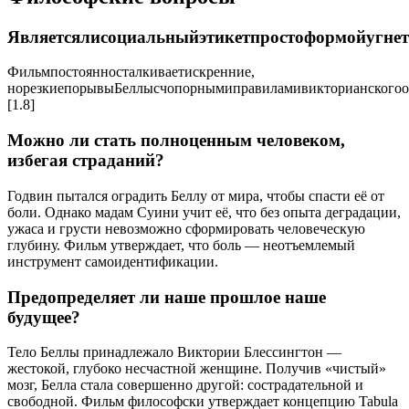
Являетсялисоциальныйэтикетпростоформойугнет
Фильмпостоянносталкиваетискренние,
норезкиепорывыБеллысчопорнымиправиламивикторианскогоо
[1.8]
Можно ли стать полноценным человеком,
избегая страданий?
Годвин пытался оградить Беллу от мира, чтобы спасти её от
боли. Однако мадам Суини учит её, что без опыта деградации,
ужаса и грусти невозможно сформировать человеческую
глубину. Фильм утверждает, что боль — неотъемлемый
инструмент самоидентификации.
Предопределяет ли наше прошлое наше
будущее?
Тело Беллы принадлежало Виктории Блессингтон —
жестокой, глубоко несчастной женщине. Получив «чистый»
мозг, Белла стала совершенно другой: сострадательной и
свободной. Фильм философски утверждает концепцию Tabula