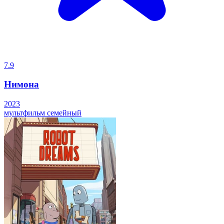
7.9
Нимона
2023
мультфильм
семейный