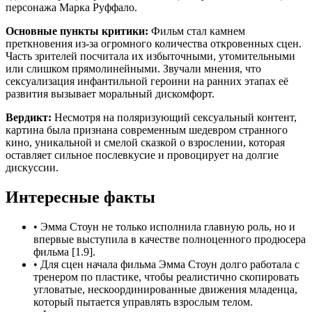
персонажа Марка Руффало.
Основные пункты критики:
Фильм стал камнем
преткновения из-за огромного количества откровенных сцен.
Часть зрителей посчитала их избыточными, утомительными
или слишком прямолинейными. Звучали мнения, что
сексуализация инфантильной героини на ранних этапах её
развития вызывает моральный дискомфорт.
Вердикт:
Несмотря на поляризующий сексуальный контент,
картина была признана современным шедевром странного
кино, уникальной и смелой сказкой о взрослении, которая
оставляет сильное послевкусие и провоцирует на долгие
дискуссии.
Интересные факты
•
Эмма Стоун не только исполнила главную роль, но и
впервые выступила в качестве полноценного продюсера
фильма [1.9].
•
Для сцен начала фильма Эмма Стоун долго работала с
тренером по пластике, чтобы реалистично скопировать
угловатые, нескоординированные движения младенца,
который пытается управлять взрослым телом.