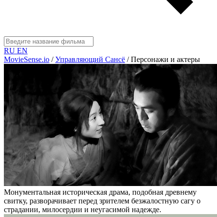
RU
EN
MovieSense.io
/
Управляющий Сансё
/
Персонажи и актеры
Монументальная историческая драма, подобная древнему
свитку, разворачивает перед зрителем безжалостную сагу о
страдании, милосердии и неугасимой надежде.