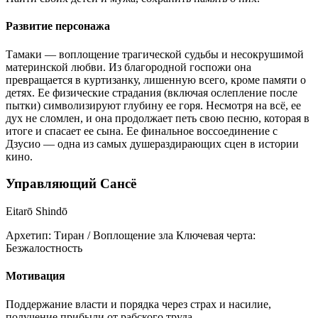
Развитие персонажа
Тамаки — воплощение трагической судьбы и несокрушимой
материнской любви. Из благородной госпожи она
превращается в куртизанку, лишенную всего, кроме памяти о
детях. Ее физические страдания (включая ослепление после
пытки) символизируют глубину ее горя. Несмотря на всё, ее
дух не сломлен, и она продолжает петь свою песню, которая в
итоге и спасает ее сына. Ее финальное воссоединение с
Дзусио — одна из самых душераздирающих сцен в истории
кино.
Управляющий Сансё
Eitarō Shindō
Архетип:
Тиран / Воплощение зла
Ключевая черта:
Безжалостность
Мотивация
Поддержание власти и порядка через страх и насилие,
получение прибыли от рабского труда.