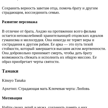
Сохранить верность заветам отца, помочь брату и другим
страдающим, воссоединить семью.
Развитие персонажа
В отличие от брата, Андзю на протяжении всего фильма
остается непоколебимой хранительницей отцовских идеалов
гуманизма и милосердия. Она никогда не теряет веры и
сострадания к другим рабам. Ее арка — это путь тихой
стойкости, который завершается высшим актом жертвенности.
Она добровольно принимает смерть, чтобы дать брату
возможность сбежать и исполнить их общую миссию. Ее
образ приобретает черты святости.
Тамаки
Kinuyo Tanaka
Архетип:
Страдающая мать
Ключевая черта:
Любовь
Мотивация
Найти своих детей и мужа, сохранить память о них.