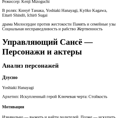
Режиссер:
Kenji Mizoguchi
В ролях:
Кинуё Танака, Yoshiaki Hanayagi, Kyōko Kagawa,
Eitarō Shindō, Ichirō Sugai
драма
Милосердие против жестокости
Память и семейные узы
Социальная несправедливость и рабство
Жертвенность
Управляющий Сансё —
Персонажи и актеры
Анализ персонажей
Дзусио
Yoshiaki Hanayagi
Архетип:
Искупленный герой
Ключевая черта:
Стойкость
Мотивация
Изначально — выжить и найти родителей. Позже — искупить