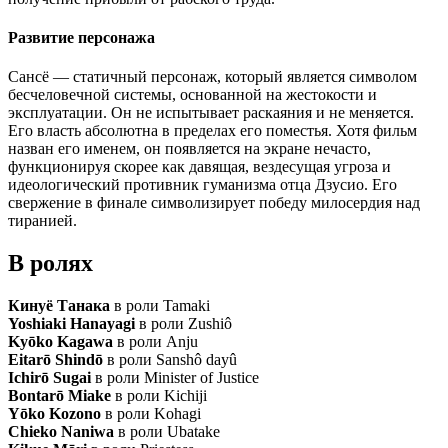
Развитие персонажа
Сансё — статичный персонаж, который является символом
бесчеловечной системы, основанной на жестокости и
эксплуатации. Он не испытывает раскаяния и не меняется.
Его власть абсолютна в пределах его поместья. Хотя фильм
назван его именем, он появляется на экране нечасто,
функционируя скорее как давящая, вездесущая угроза и
идеологический противник гуманизма отца Дзусио. Его
свержение в финале символизирует победу милосердия над
тиранией.
В ролях
Кинуё Танака
в роли Tamaki
Yoshiaki Hanayagi
в роли Zushiô
Kyōko Kagawa
в роли Anju
Eitarō Shindō
в роли Sanshô dayû
Ichirō Sugai
в роли Minister of Justice
Bontarō Miake
в роли Kichiji
Yōko Kozono
в роли Kohagi
Chieko Naniwa
в роли Ubatake