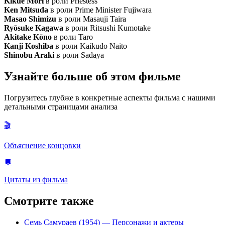
Kikue Mōri
в роли Priestess
Ken Mitsuda
в роли Prime Minister Fujiwara
Masao Shimizu
в роли Masauji Taira
Ryōsuke Kagawa
в роли Ritsushi Kumotake
Akitake Kōno
в роли Taro
Kanji Koshiba
в роли Kaikudo Naito
Shinobu Araki
в роли Sadaya
Узнайте больше об этом фильме
Погрузитесь глубже в конкретные аспекты фильма с нашими
детальными страницами анализа
🎬
Объяснение концовки
💬
Цитаты из фильма
Смотрите также
Семь Самураев (1954)
— Персонажи и актеры