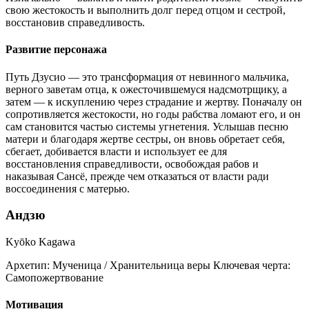
свою жестокость и выполнить долг перед отцом и сестрой,
восстановив справедливость.
Развитие персонажа
Путь Дзусио — это трансформация от невинного мальчика,
верного заветам отца, к ожесточившемуся надсмотрщику, а
затем — к искуплению через страдание и жертву. Поначалу он
сопротивляется жестокости, но годы рабства ломают его, и он
сам становится частью системы угнетения. Услышав песню
матери и благодаря жертве сестры, он вновь обретает себя,
сбегает, добивается власти и использует ее для
восстановления справедливости, освобождая рабов и
наказывая Сансё, прежде чем отказаться от власти ради
воссоединения с матерью.
Андзю
Kyōko Kagawa
Архетип:
Мученица / Хранительница веры
Ключевая черта:
Самопожертвование
Мотивация