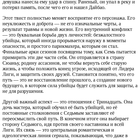
девушка нанесла ему удар в спину. Раненый, он упал в реку и
потерял память, после чего его и нашел Дайбао.
Этот твист полностью меняет восприятие его персонажа. Его
неуклюжесть и доброта — не его изначальные черты, а
результат травмы и новой жизни. Его внутренний конфликт
— это буквальная борьба двух личностей: безжалостного
убийцы, который иногда прорывается наружу в моменты
опасности, и простого парикмахера, которым он стал.
Финальные арки сезонов посвящены тому, как Семь пытается
примирить эти две части себя. Он отправляется в страну
Сюаньу, родину ассасинов, не чтобы вернуть себе старую
жизнь, а чтобы положить конец угрозе, исходящей от Лидера
Лиги, и защитить своих друзей. Становится понятно, что его
путь — это не восстановление прошлого, а создание нового
будущего, в котором сила убийцы будет служить для защиты, а
не для разрушения.
Другой важный аспект — это отношения с Тринадцать. Она
дочь мастера, который обучил её быть убийцей, но её
постоянные столкновения с Седьмым заставляют её
переосмыслить свой путь. В конечном итоге она выбирает
сторону Седьмого, идя против своего наставника и всей
Лиги. Их связь — это центральная романтическая и
идеологическая линия сериала, показывающая, что даже в