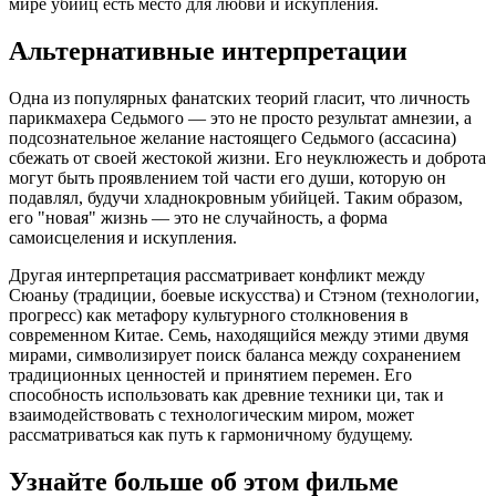
мире убийц есть место для любви и искупления.
Альтернативные интерпретации
Одна из популярных фанатских теорий гласит, что личность
парикмахера Седьмого — это не просто результат амнезии, а
подсознательное желание настоящего Седьмого (ассасина)
сбежать от своей жестокой жизни. Его неуклюжесть и доброта
могут быть проявлением той части его души, которую он
подавлял, будучи хладнокровным убийцей. Таким образом,
его "новая" жизнь — это не случайность, а форма
самоисцеления и искупления.
Другая интерпретация рассматривает конфликт между
Сюаньу (традиции, боевые искусства) и Стэном (технологии,
прогресс) как метафору культурного столкновения в
современном Китае. Семь, находящийся между этими двумя
мирами, символизирует поиск баланса между сохранением
традиционных ценностей и принятием перемен. Его
способность использовать как древние техники ци, так и
взаимодействовать с технологическим миром, может
рассматриваться как путь к гармоничному будущему.
Узнайте больше об этом фильме