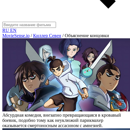
RU
EN
MovieSense.io
/
Киллер Севен
/
Объяснение концовки
Абсурдная комедия, внезапно превращающаяся в кровавый
боевик, подобно тому как неуклюжий парикмахер
оказывается смертоносным ассасином с амнезией.