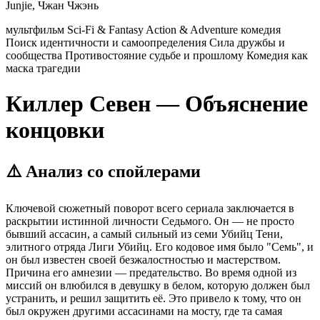
Junjie, Чжан Чжэнь
мультфильм
Sci-Fi & Fantasy
Action & Adventure
комедия
Поиск идентичности и самоопределения
Сила дружбы и
сообщества
Противостояние судьбе и прошлому
Комедия как
маска трагедии
Киллер Севен — Объяснение
концовки
⚠️ Анализ со спойлерами
Ключевой сюжетный поворот всего сериала заключается в
раскрытии истинной личности Седьмого. Он — не просто
бывший ассасин, а самый сильный из семи Убийц Тени,
элитного отряда Лиги Убийц. Его кодовое имя было "Семь", и
он был известен своей безжалостностью и мастерством.
Причина его амнезии — предательство. Во время одной из
миссий он влюбился в девушку в белом, которую должен был
устранить, и решил защитить её. Это привело к тому, что он
был окружен другими ассасинами на мосту, где та самая