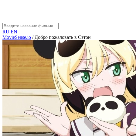
RU
EN
MovieSense.io
/
Добро пожаловать в Сэтон