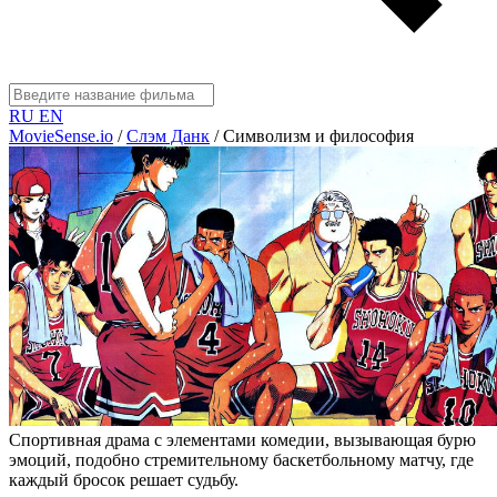
RU
EN
MovieSense.io
/
Слэм Данк
/
Символизм и философия
Спортивная драма с элементами комедии, вызывающая бурю
эмоций, подобно стремительному баскетбольному матчу, где
каждый бросок решает судьбу.