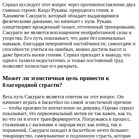
Сериал исследует этот вопрос через противопоставление двух
главных героев: Каэдэ Рукавы, природного гения, и
Ханамичи Сакураги, который обладает выдающимися
физическими данными, но начинает с нуля. Рукава
олицетворяет врожденный талант, отточенный тренировками.
Сакураги же является воплощением необработанной силы и
упорства. Его путь показывает, что даже без изначальных
навыков, благодаря невероятной настойчивости, самоотдаче и
способности учиться на ошибках, можно достичь высот и
даже бросить вызов гениям. Сериал приходит к выводу, что
одного таланта недостаточно, и только постоянный труд
позволяет полностью его раскрыть.
Может ли эгоистичная цель привести к
благородной страсти?
Весь путь Сакураги является ответом на этот вопрос. Он
начинает играть в баскетбол по самой эгоистичной причине
— чтобы произвести впечатление на девушку. Однако сериал
показывает, что первоначальный мотив не так важен, как то,
во что он в итоге трансформируется. Погружаясь в процесс,
сталкиваясь с вызовами и ощущая вкус как побед, так и
поражений, Сакураги находит в баскетболе нечто большее:
товарищество, самоуважение и подлинную страсть, которая