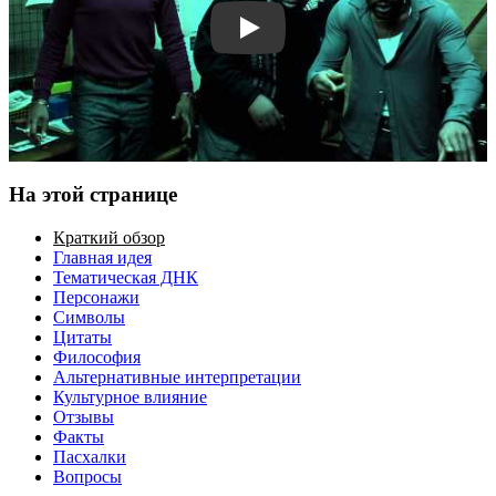
Смотреть трейлер
На этой странице
Краткий обзор
Главная идея
Тематическая ДНК
Персонажи
Символы
Цитаты
Философия
Альтернативные интерпретации
Культурное влияние
Отзывы
Факты
Пасхалки
Вопросы