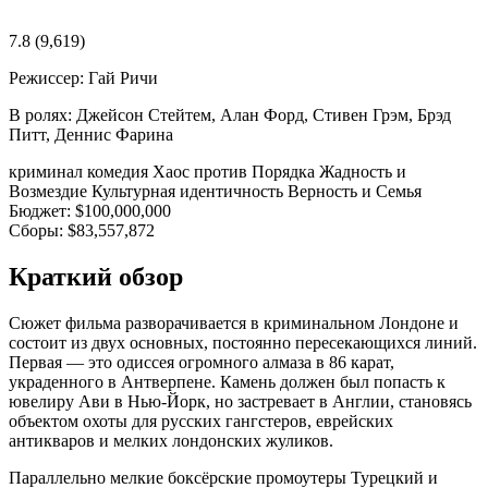
7.8
(9,619)
Режиссер:
Гай Ричи
В ролях:
Джейсон Стейтем, Алан Форд, Стивен Грэм, Брэд
Питт, Деннис Фарина
криминал
комедия
Хаос против Порядка
Жадность и
Возмездие
Культурная идентичность
Верность и Семья
Бюджет:
$100,000,000
Сборы:
$83,557,872
Краткий обзор
Сюжет фильма разворачивается в криминальном Лондоне и
состоит из двух основных, постоянно пересекающихся линий.
Первая — это одиссея огромного алмаза в 86 карат,
украденного в Антверпене. Камень должен был попасть к
ювелиру Ави в Нью-Йорк, но застревает в Англии, становясь
объектом охоты для русских гангстеров, еврейских
антикваров и мелких лондонских жуликов.
Параллельно мелкие боксёрские промоутеры Турецкий и