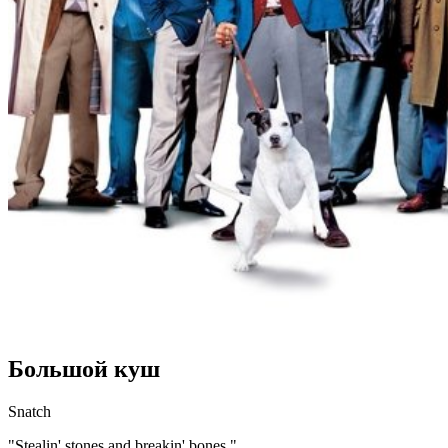
Большой куш
Snatch
"Stealin' stones and breakin' bones."