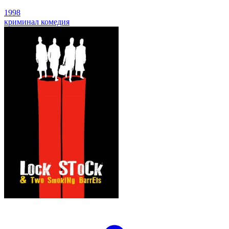
1998
криминал
комедия