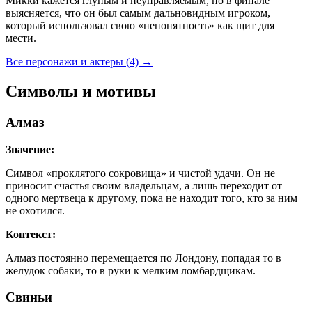
Микки кажется глупым и неуправляемым, но в финале
выясняется, что он был самым дальновидным игроком,
который использовал свою «непонятность» как щит для
мести.
Все персонажи и актеры (4)
→
Символы и мотивы
Алмаз
Значение:
Символ «проклятого сокровища» и чистой удачи. Он не
приносит счастья своим владельцам, а лишь переходит от
одного мертвеца к другому, пока не находит того, кто за ним
не охотился.
Контекст:
Алмаз постоянно перемещается по Лондону, попадая то в
желудок собаки, то в руки к мелким ломбардщикам.
Свиньи