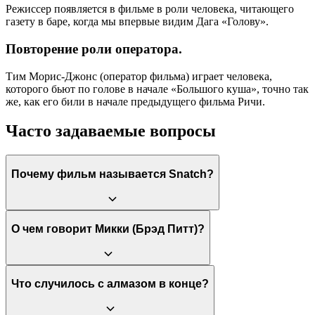
Режиссер появляется в фильме в роли человека, читающего
газету в баре, когда мы впервые видим Дага «Голову».
Повторение роли оператора.
Тим Морис-Джонс (оператор фильма) играет человека,
которого бьют по голове в начале «Большого куша», точно так
же, как его били в начале предыдущего фильма Ричи.
Часто задаваемые вопросы
Почему фильм называется Snatch?
Название переводится как «Схватить» или «Урвать», что
О чем говорит Микки (Брэд Питт)?
отражает суть действий персонажей — попытку быстро
заполучить большой куш. Также это сленговое слово,
имеющее несколько значений, что добавляет фильму дерзости.
Микки говорит на вымышленном диалекте, основанном на
Что случилось с алмазом в конце?
речи ирландских путешественников («пайков»). Суть его слов
обычно понятна из контекста, но лингвистически это смесь