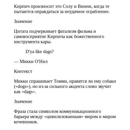
Кирпич произносит это Солу и Винни, когда те
пытаются оправдаться за неудачное ограбление.
Значение
Цитата подчеркивает фатализм фильма и
самовосприятие Кирпича как божественного
инструмента кары.
D'ya like dags?
— Микки О'Нил
Контекст
Микки спрашивает Томми, нравятся ли ему собаки
(«dogs»), но из-за сильного акцента слово звучит
как «dags».
Значение
Фраза стала символом коммуникационного
барьера между «цивилизованным» миром и миром
кочевников.