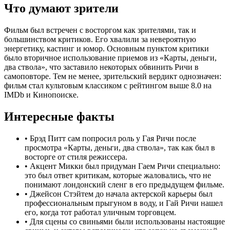
Что думают зрители
Фильм был встречен с восторгом как зрителями, так и
большинством критиков. Его хвалили за невероятную
энергетику, кастинг и юмор. Основным пунктом критики
было вторичное использование приемов из «Карты, деньги,
два ствола», что заставило некоторых обвинить Ричи в
самоповторе. Тем не менее, зрительский вердикт однозначен:
фильм стал культовым классиком с рейтингом выше 8.0 на
IMDb и Кинопоиске.
Интересные факты
•
Брэд Питт сам попросил роль у Гая Ричи после
просмотра «Карты, деньги, два ствола», так как был в
восторге от стиля режиссера.
•
Акцент Микки был придуман Гаем Ричи специально:
это был ответ критикам, которые жаловались, что не
понимают лондонский сленг в его предыдущем фильме.
•
Джейсон Стэйтем до начала актерской карьеры был
профессиональным прыгуном в воду, и Гай Ричи нашел
его, когда тот работал уличным торговцем.
•
Для сцены со свиньями были использованы настоящие