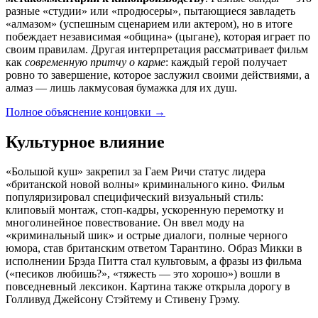
разные «студии» или «продюсеры», пытающиеся завладеть
«алмазом» (успешным сценарием или актером), но в итоге
побеждает независимая «община» (цыгане), которая играет по
своим правилам. Другая интерпретация рассматривает фильм
как
современную притчу о карме
: каждый герой получает
ровно то завершение, которое заслужил своими действиями, а
алмаз — лишь лакмусовая бумажка для их душ.
Полное объяснение концовки
→
Культурное влияние
«Большой куш» закрепил за Гаем Ричи статус лидера
«британской новой волны» криминального кино. Фильм
популяризировал специфический визуальный стиль:
клиповый монтаж, стоп-кадры, ускоренную перемотку и
многолинейное повествование. Он ввел моду на
«криминальный шик» и острые диалоги, полные черного
юмора, став британским ответом Тарантино. Образ Микки в
исполнении Брэда Питта стал культовым, а фразы из фильма
(«песиков любишь?», «тяжесть — это хорошо») вошли в
повседневный лексикон. Картина также открыла дорогу в
Голливуд Джейсону Стэйтему и Стивену Грэму.