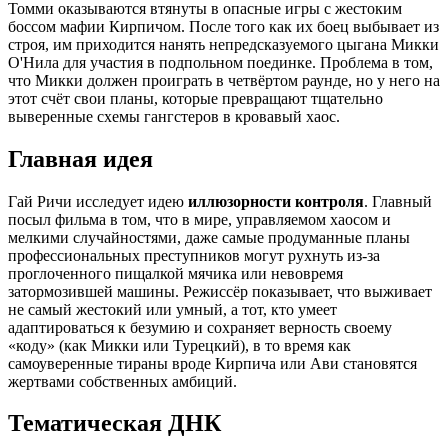
Томми оказываются втянуты в опасные игры с жестоким
боссом мафии Кирпичом. После того как их боец выбывает из
строя, им приходится нанять непредсказуемого цыгана Микки
О'Нила для участия в подпольном поединке. Проблема в том,
что Микки должен проиграть в четвёртом раунде, но у него на
этот счёт свои планы, которые превращают тщательно
выверенные схемы гангстеров в кровавый хаос.
Главная идея
Гай Ричи исследует идею
иллюзорности контроля
. Главный
посыл фильма в том, что в мире, управляемом хаосом и
мелкими случайностями, даже самые продуманные планы
профессиональных преступников могут рухнуть из-за
проглоченного пищалкой мячика или невовремя
затормозившей машины. Режиссёр показывает, что выживает
не самый жестокий или умный, а тот, кто умеет
адаптироваться к безумию и сохраняет верность своему
«коду» (как Микки или Турецкий), в то время как
самоуверенные тираны вроде Кирпича или Ави становятся
жертвами собственных амбиций.
Тематическая ДНК