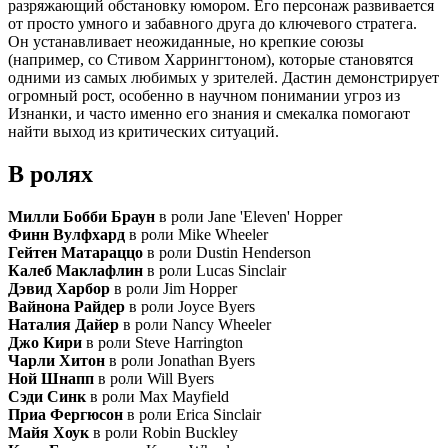
разряжающий обстановку юмором. Его персонаж развивается
от просто умного и забавного друга до ключевого стратега.
Он устанавливает неожиданные, но крепкие союзы
(например, со Стивом Харрингтоном), которые становятся
одними из самых любимых у зрителей. Дастин демонстрирует
огромный рост, особенно в научном понимании угроз из
Изнанки, и часто именно его знания и смекалка помогают
найти выход из критических ситуаций.
В ролях
Милли Бобби Браун
в роли Jane 'Eleven' Hopper
Финн Вулфхард
в роли Mike Wheeler
Гейтен Матараццо
в роли Dustin Henderson
Калеб Маклафлин
в роли Lucas Sinclair
Дэвид Харбор
в роли Jim Hopper
Вайнона Райдер
в роли Joyce Byers
Наталия Дайер
в роли Nancy Wheeler
Джо Кири
в роли Steve Harrington
Чарли Хитон
в роли Jonathan Byers
Ной Шнапп
в роли Will Byers
Сэди Синк
в роли Max Mayfield
Приа Фергюсон
в роли Erica Sinclair
Майя Хоук
в роли Robin Buckley