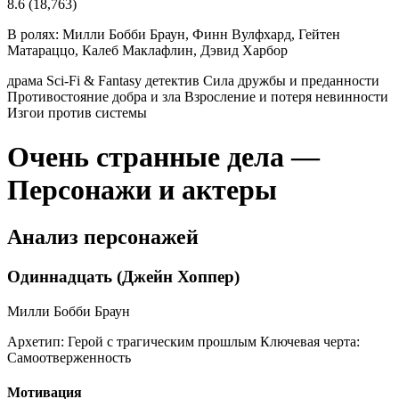
8.6
(18,763)
В ролях:
Милли Бобби Браун, Финн Вулфхард, Гейтен
Матараццо, Калеб Маклафлин, Дэвид Харбор
драма
Sci-Fi & Fantasy
детектив
Сила дружбы и преданности
Противостояние добра и зла
Взросление и потеря невинности
Изгои против системы
Очень странные дела —
Персонажи и актеры
Анализ персонажей
Одиннадцать (Джейн Хоппер)
Милли Бобби Браун
Архетип:
Герой с трагическим прошлым
Ключевая черта:
Самоотверженность
Мотивация