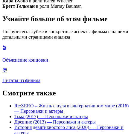
Кара Буоно
в роли Karen Wheeler
Бретт Гельман
в роли Murray Bauman
Узнайте больше об этом фильме
Погрузитесь глубже в конкретные аспекты фильма с нашими
детальными страницами анализа
🎬
Объяснение концовки
💬
Цитаты из фильма
Смотрите также
Re:ZERO – Жизнь с нуля в альтернативном мире (2016)
— Персонажи и актеры
Тьма (2017)
— Персонажи и актеры
Древние (2013)
— Персонажи и актеры
История девятихвостого лиса (2020)
— Персонажи и
актеры