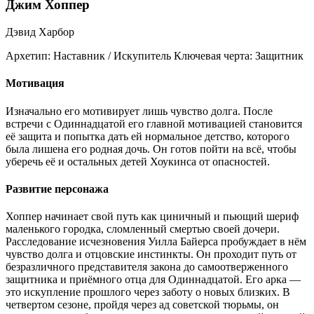
Джим Хоппер
Дэвид Харбор
Архетип:
Наставник / Искупитель
Ключевая черта:
Защитник
Мотивация
Изначально его мотивирует лишь чувство долга. После
встречи с Одиннадцатой его главной мотивацией становится
её защита и попытка дать ей нормальное детство, которого
была лишена его родная дочь. Он готов пойти на всё, чтобы
уберечь её и остальных детей Хоукинса от опасностей.
Развитие персонажа
Хоппер начинает свой путь как циничный и пьющий шериф
маленького городка, сломленный смертью своей дочери.
Расследование исчезновения Уилла Байерса пробуждает в нём
чувство долга и отцовские инстинкты. Он проходит путь от
безразличного представителя закона до самоотверженного
защитника и приёмного отца для Одиннадцатой. Его арка —
это искупление прошлого через заботу о новых близких. В
четвертом сезоне, пройдя через ад советской тюрьмы, он